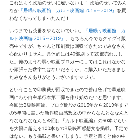
これはもう政治のせいに違いないよ！ 政治のせいでみん
なが
『居眠り映画館 カルト映画編 2015～2019』
を買
わなくなってしまったんだ！
いつまでも茶番をやらないでいい。
『居眠り映画館 カ
ルト映画編 2015～2019』
、もちろん今でもグイグイ販
売中ですが、ちゃんと印刷費は回収できたのでみなさん
心配いりません。具体的には40部刷って20部売れまし
た。俺のような弱小映画ブロガーにしてはこれはなかな
か頑張った数字ではないだろうか。ご購入いただきまし
たみなさんありがとうございますマジで。
ということで印刷費が回収できたので善は急げで早速映
画にわか自主単行本第二弾を作り始めたいと思います。
今回はB級映画編。ブログ開設の2015年から2019年まで
の5年間に書いた新作映画感想文の中からなんとななんと
ななななななんと今回は『カルト映画編』の60本ぐらい
を大幅に超える100本ものB級映画感想文を掲載。予定で
はない。もう掲載と書いてしまう。予定と書くと俺の中