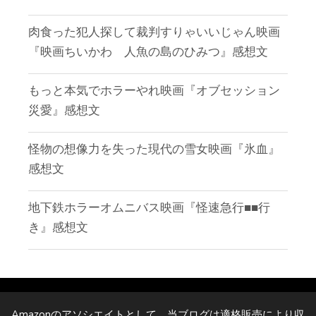
肉食った犯人探して裁判すりゃいいじゃん映画
『映画ちいかわ 人魚の島のひみつ』感想文
もっと本気でホラーやれ映画『オブセッション
災愛』感想文
怪物の想像力を失った現代の雪女映画『氷血』
感想文
地下鉄ホラーオムニバス映画『怪速急行■■行
き』感想文
Amazonのアソシエイトとして、当ブログは適格販売により収