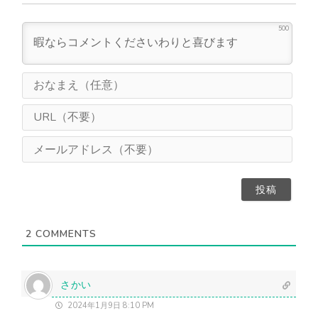
500
お
な
ま
U
え
R
（
L
メ
任
（
ー
意
不
ル
）
要
ア
）
ド
レ
ス
2
COMMENTS
（
不
要
）
さかい
2024年1月9日 8:10 PM