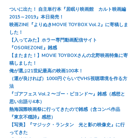
sk
b
n
ついに出た！ 自主単行本『居眠り映画館 カルト映画編
y
o
a
2015～2019』本日発売！
映画ZINE『よりぬきMOVIE TOYBOX Vol.2』に寄稿しま
ok
した！
【入ってみた】ホラー専門動画配信サイト
『OSOREZONE』雑感
【またまた！】MOVIE TOYBOXさんの北野映画特集に寄
稿しました！
俺が選ぶ21世紀最高の映画100本！
（運が良ければ）1000円ぐらいでVHS視聴環境を作る方
法
『ゴアフェス Vol.2 〜ゴー・ビヨンド〜』雑感（感想と
思い出語り4本）
熱海国際映画祭に行ってきたので雑感（含コンペ作品
『東京不穏詩』感想）
【写美】『マジック・ランタン 光と影の映像史』に行
ってきた