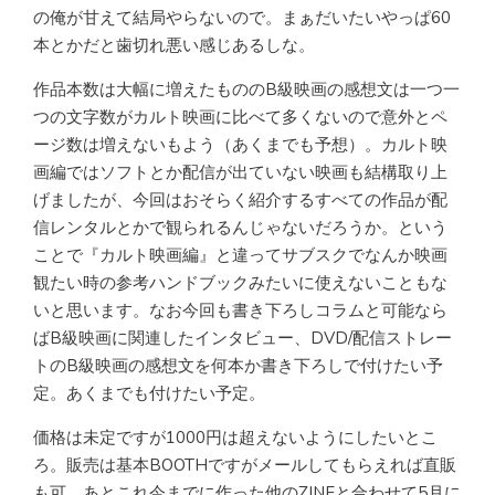
の俺が甘えて結局やらないので。まぁだいたいやっぱ60
本とかだと歯切れ悪い感じあるしな。
作品本数は大幅に増えたもののB級映画の感想文は一つ一
つの文字数がカルト映画に比べて多くないので意外とペ
ージ数は増えないもよう（あくまでも予想）。カルト映
画編ではソフトとか配信が出ていない映画も結構取り上
げましたが、今回はおそらく紹介するすべての作品が配
信レンタルとかで観られるんじゃないだろうか。という
ことで『カルト映画編』と違ってサブスクでなんか映画
観たい時の参考ハンドブックみたいに使えないこともな
いと思います。なお今回も書き下ろしコラムと可能なら
ばB級映画に関連したインタビュー、DVD/配信ストレー
トのB級映画の感想文を何本か書き下ろしで付けたい予
定。あくまでも付けたい予定。
価格は未定ですが1000円は超えないようにしたいとこ
ろ。販売は基本BOOTHですがメールしてもらえれば直販
も可。あとこれ今までに作った他のZINEと合わせて5月に