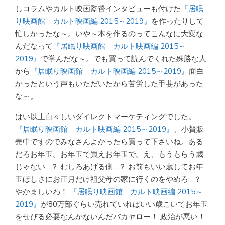
しコラムやカルト映画監督インタビューも付けた
『居眠
り映画館 カルト映画編 2015～2019』
を作ったりして
忙しかったな～。いや～本を作るのってこんなに大変な
んだなって
『居眠り映画館 カルト映画編 2015～
2019』
で学んだな～。でも買って読んでくれた殊勝な人
から
『居眠り映画館 カルト映画編 2015～2019』
面白
かったという声もいただいたから苦労した甲斐があった
な～。
はい以上白々しいダイレクトマーケティングでした。
『居眠り映画館 カルト映画編 2015～2019』
、小賛販
売中ですのでみなさんよかったら買って下さいね。ある
だろお年玉。お年玉で買えお年玉で。え、もうもらう歳
じゃない…？ むしろあげる側…？ お前もいい歳してお年
玉ほしさにお正月だけ祖父母の家に行くのをやめろ…？
やかましいわ！
『居眠り映画館 カルト映画編 2015～
2019』
が80万部ぐらい売れていればいい歳こいてお年玉
をせびる必要なんかないんだバカヤロー！ 政治が悪い！