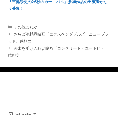
「三池崇史の26秒のカーニバル」参加作品の出演者かな
り募集！
カ
その他にわか
テ
さらば消耗品映画『エクスペンダブルズ ニューブラ
ゴ
ッド』感想文
リ
終末を受け入れよ映画『コンクリート・ユートピア』
ー
感想文
Subscribe