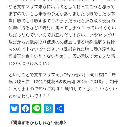
やる文学フリマ東京に出店者として持ってこうと思って
ますので、もし来場の予定がありましたら暇でしたら本
当に暇でもう暇すぎてこのままだったら汲み取り便所の
便層に潜るなどの奇行に走ってしまう！ っていうぐらい
暇だったらでいいのでお立ち寄り下さい。いややっぱり
暇だからと汲み取り便所のの便層に潜る特殊性癖をお持
ちの方は来ないでください（逮捕された時に巻き添え風
評被害を食らいたくないため）。広い意味で大丈夫な感
じの人はぜひ来てね！
ということで文学フリマ5月に合わせ3月上旬目標に『居
眠り映画館 時代の徒花B級映画編 2015～2019』、制作
に入りますので乞うご期待！ 期待して下さい！ いらない
とか言わないで！！！
Bl
F
Li
H
共
u
ac
n
at
有
《関連するかもしれない記事》
e
e
e
e