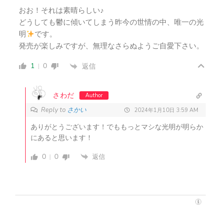
おお！それは素晴らしい♪
どうしても鬱に傾いてしまう昨今の世情の中、唯一の光
明
です。
発売が楽しみですが、無理なさらぬようご自愛下さい。
1
0
返信
さわだ
Author
Reply to
さかい
2024年1月10日 3:59 AM
ありがとうございます！でももっとマシな光明が明らか
にあると思います！
0
0
返信