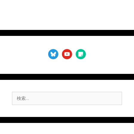
bluesky
youtube
sticky-
note
検
索: