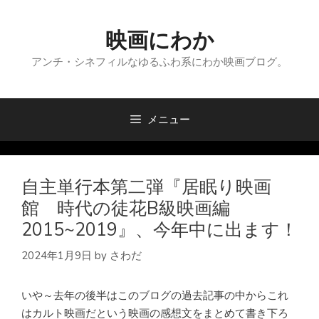
コ
ン
映画にわか
テ
ン
アンチ・シネフィルなゆるふわ系にわか映画ブログ。
ツ
へ
ス
メニュー
キ
ッ
プ
自主単行本第二弾『居眠り映画
館 時代の徒花B級映画編
2015~2019』、今年中に出ます！
2024年1月9日
by
さわだ
いや～去年の後半はこのブログの過去記事の中からこれ
はカルト映画だという映画の感想文をまとめて書き下ろ