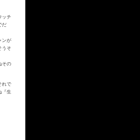
ウッチ
でだ
ャンが
そうそ
ねその
それで
ね『生