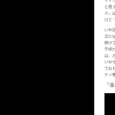
ディ
と思
ス』
けど
いや
立た
助け
子供
は、
いや
てお
ティ
『金