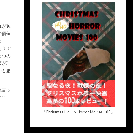
れが独
や価値
と
そうで
とつの
霊が理
かと思
想言っ
いで
『Christmas Ho Ho Horror Movies 100』