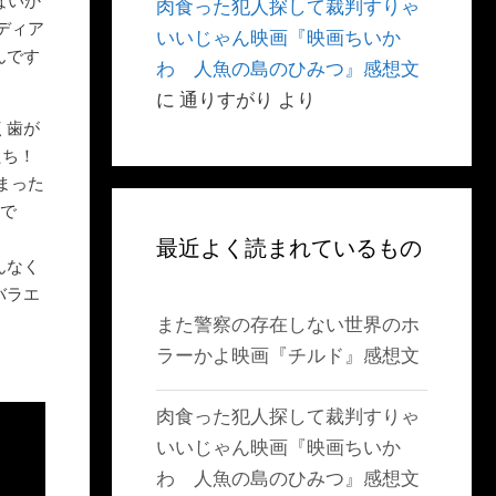
ないか
肉食った犯人探して裁判すりゃ
ディア
いいじゃん映画『映画ちいか
んです
わ 人魚の島のひみつ』感想文
に
通りすがり
より
く歯が
たち！
まった
7で
最近よく読まれているもの
んなく
バラエ
また警察の存在しない世界のホ
ラーかよ映画『チルド』感想文
肉食った犯人探して裁判すりゃ
いいじゃん映画『映画ちいか
わ 人魚の島のひみつ』感想文