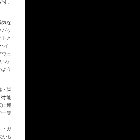
です。
陽気な
クパッ
ストと
ハイ
アウェ
、いわ
のよう
案・脚
が才能
頃に運
で一等
ト・ガ
太かも