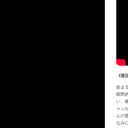
《推
始ま
暗黙
い、
ャン
んの
なみ