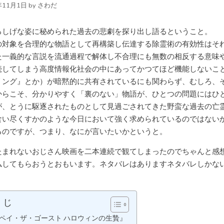
年11月1日
by
さわだ
ろしげな姿に秘められた過去の悲劇を探り出し語るということ。
の対象を合理的な物語として再構築し伝達する除霊術の有効性はそ
た一義的な言説を流通過程で解体し不合理にも無数の相反する意味
続してしまう高度情報化社会の中にあってかつてほど機能しないこ
リング』とか）が暗黙的に共有されているにも関わらず、むしろ、
からこそ、分かりやすく「裏のない」物語が、ひとつの問題にはひ
が、とうに駆逐されたものとして見過ごされてきた野蛮な過去の亡
食い尽くすかのような今日において強く求められているのではない
るのですが、つまり、なにが言いたいかというと。
たまれないおじさん映画を二本連続で観てしまったのでちゃんと感
仏してもらおうとおもいます。ネタバレはありますネタバレしかな
くじ
ペイ・ザ・ゴースト ハロウィンの生贄』