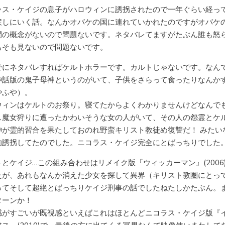
ラス・ケイジの息子がハロウィンに誘拐されたので一年ぐらい経っ
戻しにいく話。なんかオバケの国に連れていかれたのですがオバケ
間の概念がないので問題ないです。ネタバレてますがたぶん誰も怒
もそも見ないので問題ないです。
でにネタバレすればケルトホラーです。カルトじゃないです。なん
神話版の鬼子母神というのがいて、子供をさらって食ったりなんか
やふや）。
ウィンはケルトのお祭り。寝てたからよくわかりませんけどなんで
し魔女狩りに遭ったかわいそうな女の人がいて、その人の怨霊とケ
神が霊的習合を果たしておのれ野蛮キリスト教徒め復讐だ！ みたい
的誘拐してたのでした。ニコラス・ケイジ完全にとばっちりでした
トとケイジ…この組み合わせはリメイク版『ウィッカーマン』(2006
たが、あれもなんか消えた少女を探して異界（キリスト教圏にとっ
ってそして超絶とばっちりケイジ刑事の話でしたねたしかたぶん。
ターンか！
感がすごいが既視感といえばこれはほとんどニコラス・ケイジ版『