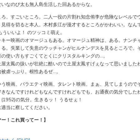
ないなのび太も無人島生活した回あるからな。
ころ、すごいところ。二人一役の片割れ知念侑李が危険なレベルで
。見得を切ると本人。木村多江が漫才するところがかわいい。なん
 もういいよ！ のツッコミ萌え。
ッキー映画のオマージュもある。オマージュ精神は、ある。ナンチ
くる。失業して失意のウッチャンがヒルナンデスを見るところで。
楽の使い方もすごくてとくにクリスタルキングの…。
土屋太鳳の扱いが壮絶に酷いので土屋太鳳すげぇなって思いました
的被虐っぷり。根性あるぜ…。
いう映画、バラエティ映画、タレント映画、まぁ、見てしまうので
好きなんですけれどもなんですけれどもでも、お通夜の気分でした
(1952)の気分。生きるッ！ うるせぇ！
は適当に察してください。
マー！これ買ってー！】