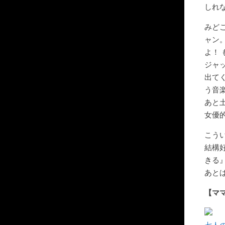
しれ
みど
ャン
よ！
ジャ
出て
う音
あと
女優
こう
結構
きる』
あと
【マ