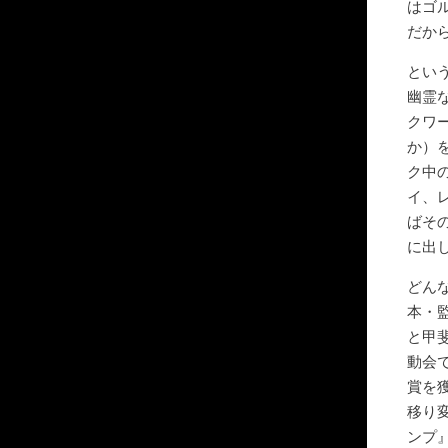
はゴ
だか
とい
幽霊
クワ
か）
ク中
イ、
ばそ
に出
どん
本・
と甲
動会
賞を
移り
ンプ