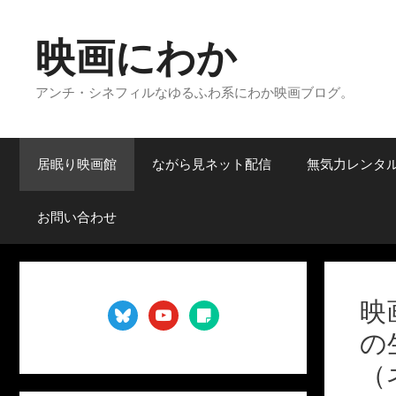
コ
ン
映画にわか
テ
ン
アンチ・シネフィルなゆるふわ系にわか映画ブログ。
ツ
へ
ス
キ
居眠り映画館
ながら見ネット配信
無気力レンタ
ッ
プ
お問い合わせ
映
bluesky
youtube
sticky-
note
の
（