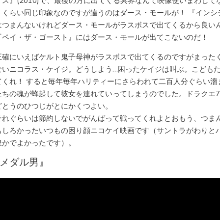
アス』(2010)で、最後の方に出てくる冥界なんて映像使いまわして
うくらい同じ印象なのですが違うのはダース・モールが！ 『インシ
はつまんないけれどダース・モールがラスボスで出てくるから良い
『ペイ・ザ・ゴースト』にはダース・モールが出てこないのだ！
正確にいえばケルト鬼子母神がラスボスで出てくるのですがまった
ないニコラス・ケイジ。どうしよう…困ったケイジは叫ぶ。こども
てくれ！ すると毎年毎年ハリティーにさらわれて二百人分ぐらい溜
たちの魂が蜂起して彼女を連れていってしまうのでした。ドラクエ
どとうのひつじがとにかくつよい。
それぐらいは節約しないでがんばって戦ってくれよとおもう、つま
もしろかったいつもの困り顔ニコケイ映画です（サントラがわりと
豊かでよかったです）。
メダル男』