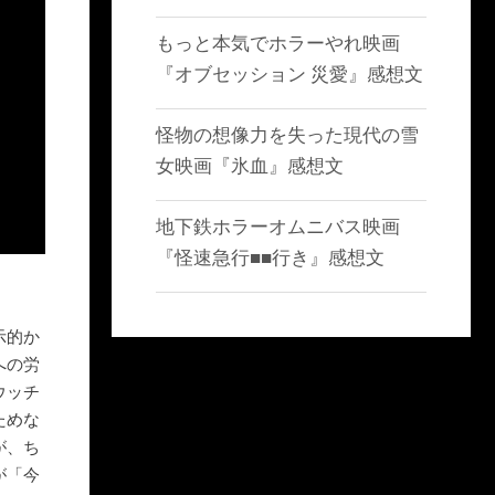
もっと本気でホラーやれ映画
『オブセッション 災愛』感想文
怪物の想像力を失った現代の雪
女映画『氷血』感想文
地下鉄ホラーオムニバス映画
『怪速急行■■行き』感想文
示的か
への労
ウッチ
ためな
が、ち
が「今