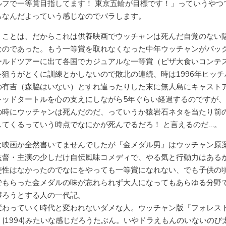
ルフで一等賞目指してます！ 東京五輪が目標です！」っていうやつ
らなんだよっていう感じなのでバラします。
うことは、だからこれは供養映画でウッチャンは死んだ自覚のない
なのであった。もう一等賞を取れなくなった中年ウッチャンがバッ
ールドツアーに出て各国でカジュアルな一等賞（ピザ大食いコンテ
を狙うがとくに訓練とかしないので敗北の連続、時は1996年ヒッチ
の有吉（森脇はいない）とすれ違ったりした末に無人島にキャスト
レッドタートルを心の支えにしながら5年ぐらい経過するのですが
の時にウッチャンは死んだのだ、っていうか猿岩石ネタを当たり前
してくるっていう時点でなにかが死んでるだろ！ と言えるのだ…。
な映画か全然書いてませんでしたが『金メダル男』はウッチャン原
監督・主演の少しだけ自伝風味コメディで、やる気と行動力はある
斐性はなかったのでなにをやっても一等賞になれない、でも子供の
でもらった金メダルの味が忘れられず大人になってもあらゆる分野
獲ろうとする人の一代記。
変わっていく時代と変われないダメな人。ウッチャン版『フォレス
』(1994)みたいな感じだろうたぶん。いやドラえもんのいないのび