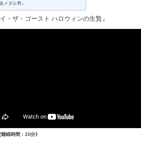
金メダル男』
イ・ザ・ゴースト ハロウィンの生贄』
定睡眠時間：20分》