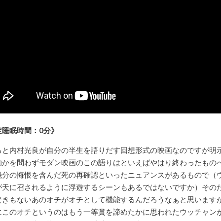
定睡眠時間：0分》
ると内村光良が自分の半生を語りだす回想形式の映画なのですが明
的かを問わずモダン映画のこの語りはといえばやはり終わったもの
幾分の悔恨を含んだ死の再確認といったニュアンスがあるもので（
が天に召されるように浮遊するシーンもあるではないですか）その
驚きもないあのオチがオチとして機能するんだろうなぁと思います
にこのオチというのはもう一等賞を諦めたかに思われたウッチャン