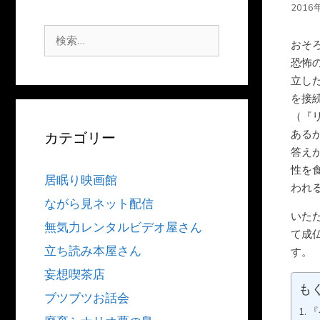
2016
検
おそ
索:
恐怖
立し
を接
（『
ある
カテゴリー
答え
性を
居眠り映画館
われ
ながら見ネット配信
いた
無気力レンタルビデオ屋さん
て成
立ち読み本屋さん
す。
妄想喫茶店
も
ブツブツお話会
『