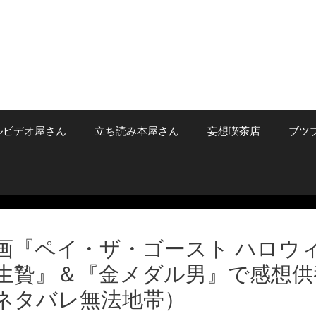
ルビデオ屋さん
立ち読み本屋さん
妄想喫茶店
ブツ
画『ペイ・ザ・ゴースト ハロウ
生贄』＆『金メダル男』で感想供
ネタバレ無法地帯）