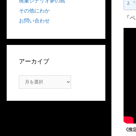
廃棄シナリオ夢の島
『
その他にわか
『ペ
お問い合わせ
アーカイブ
ア
ー
カ
イ
ブ
《推