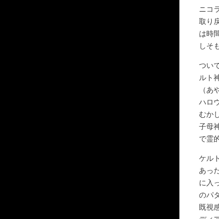
ニコ
取り
は時
しそ
つい
ルト
（あ
ハロ
むか
子母
で霊
ケル
あっ
に入
のパ
既視