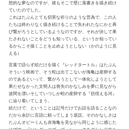
想的な夢なのですが、彼もそこで壁に落書きを描き続け
ていたのでした。
これはたぶんとても切実な祈りのような営為で、この人
たちは終わりなく描き続けることで失われたなにかと再
び繋がろうとしているようなのですが、それが決して果
たされないことをどうも知っている、というか知ってい
るからこそ描くことを止めようとしない（かのように見
える）
言葉で語らず絵だけを描く『レッドタートル』はたぶん
そういう映画で、そう蛇は出てこないが海亀は産卵する
のであるといって、繋がろうとして一体化しようとして
果たせなかった文明人は喪失のかなしみを夢に見ながら
波間を漂いそしていつしか蛇の産卵する『彷徨える河』
に辿り着いてしまう。
絵だけで、ということは記号だけでお話を語ることなの
だから余計に言語に頼ってしまう逆説。そのかなしさは
たぶんオピーくんも赤海亀を見ながら同じように感じた