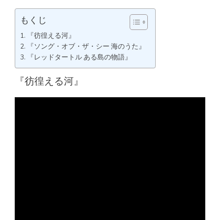
もくじ
『彷徨える河』
『ソング・オブ・ザ・シー 海のうた』
『レッドタートル ある島の物語』
『彷徨える河』