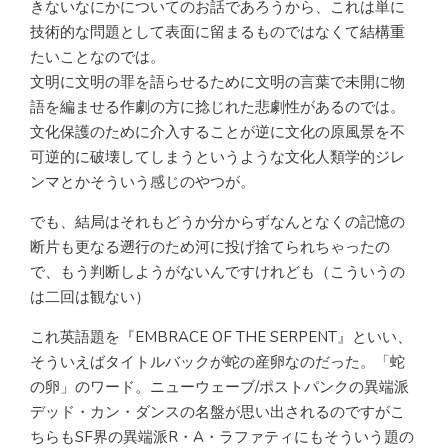
きないなにかについてのお話であろうから、これは単に
技術的な問題として表面に留まるものではなくて結構重
たいことなのでは。
文明に文明の罪を語らせるために文明の言葉で未開に物
語を編ませる作劇の方に捻じれた悲劇性があるのでは。
文化保護のために介入することが逆に文化の原風景を不
可逆的に破壊してしまうというような文化人類学的ジレ
ンマとかそういう感じのやつが。
でも、結局はそれもどうか分からずなんとなくの記憶の
断片も更なる遡行のため河に投げ捨てられちゃったの
で、もう判断しようがないんですけれども（こういうの
は二回は観ない）
これ英語題を『EMBRACE OF THE SERPENT』といい、
そういえばタイトルバックが蛇の産卵なのだった。「蛇
の卵」のワード。ニューウェーブ/ポストパンクの異端派
デッド・カン・ダンスの名盤が思い出されるのですがこ
ちらもSF界の異端派R・A・ラファティにもそういう題の