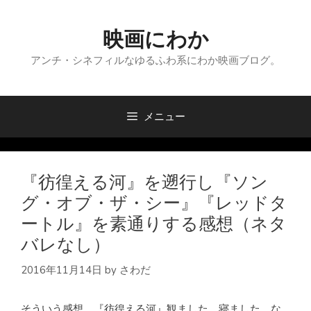
コ
ン
映画にわか
テ
ン
アンチ・シネフィルなゆるふわ系にわか映画ブログ。
ツ
へ
ス
メニュー
キ
ッ
プ
『彷徨える河』を遡行し『ソン
グ・オブ・ザ・シー』『レッドタ
ートル』を素通りする感想（ネタ
バレなし）
2016年11月14日
by
さわだ
そういう感想。『彷徨える河』観ました。寝ました。な