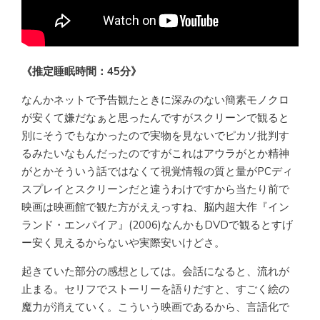
《推定睡眠時間：45分》
なんかネットで予告観たときに深みのない簡素モノクロ
が安くて嫌だなぁと思ったんですがスクリーンで観ると
別にそうでもなかったので実物を見ないでピカソ批判す
るみたいなもんだったのですがこれはアウラがとか精神
がとかそういう話ではなくて視覚情報の質と量がPCディ
スプレイとスクリーンだと違うわけですから当たり前で
映画は映画館で観た方がええっすね、脳内超大作『イン
ランド・エンパイア』(2006)なんかもDVDで観るとすげ
ー安く見えるからないや実際安いけどさ。
起きていた部分の感想としては。会話になると、流れが
止まる。セリフでストーリーを語りだすと、すごく絵の
魔力が消えていく。こういう映画であるから、言語化で