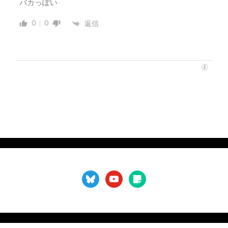
バカっぽい
0
0
返信
bluesky
youtube
sticky-
note