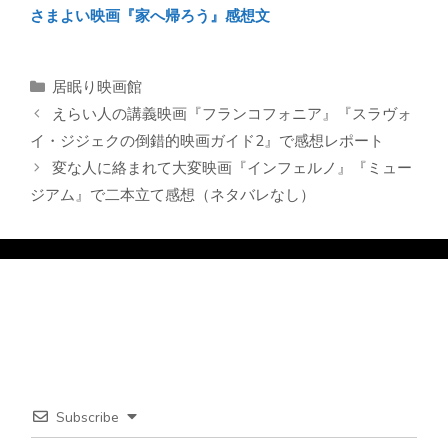
さまよい映画『家へ帰ろう』感想文
カ
居眠り映画館
テ
えらい人の講義映画『フランコフォニア』『スラヴォ
ゴ
イ・ジジェクの倒錯的映画ガイド2』で感想レポート
リ
変な人に絡まれて大変映画『インフェルノ』『ミュー
ー
ジアム』で二本立て感想（ネタバレなし）
Subscribe