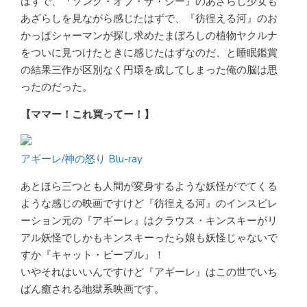
はずで、『ソング・オブ・ザ・シー』のあざらし少女も
あざらしを見ながら感じたはずで、『彷徨える河』のお
かっぱシャーマンが探し求めたまぼろしの植物ヤクルナ
をついに見つけたときに感じたはずなのだ、と睡眠鑑賞
の結果三作が区別なく円環を成してしまった俺の脳は思
ったのだった。
【ママー！これ買ってー！】
アギーレ/神の怒り Blu-ray
あとほら三つとも人間が変身するような妖怪がでてくる
ような感じの映画ですけど『彷徨える河』のインスピレ
ーション元の『アギーレ』はクラウス・キンスキーがリ
アル妖怪でしかもキンスキーったら娘も妖怪じゃないで
すか『キャット・ピープル』！
いやそれはいいんですけど『アギーレ』はこの世でいち
ばん癒される地獄系映画です。