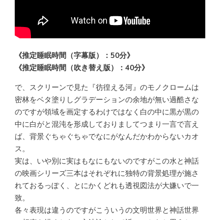
《推定睡眠時間（字幕版）：50分》
《推定睡眠時間（吹き替え版）：40分》
で、スクリーンで見た『彷徨える河』のモノクロームは
密林をベタ塗りしグラデーションの余地が無い過酷さな
のですが領域を画定するわけではなく白の中に黒が黒の
中に白がと混沌を形成しておりましてつまり一言で言え
ば、背景ぐちゃぐちゃでなにがなんだかわからないカオ
ス。
実は、いや別に実はもなにもないのですがこの水と神話
の映画シリーズ三本はそれぞれに独特の背景処理が施さ
れておるっぽく、とにかくどれも透視図法が大嫌いで一
致。
各々表現は違うのですがこういうの文明世界と神話世界