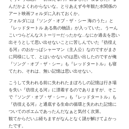
んだかよくわからないな。とりあえず今年観た水関係の
アート映画フォルダに入れておくか。
フォルダには『ソング・オブ・ザ・シー 海のうた』と
『レッドタートル ある島の物語』が入っていた。うーん
こいつらどんなストーリーだったかな…なにか過去を思い
出そうとして思い出せないことに苦しんでいた『彷徨え
る河』のおかっぱシャーマン（主人公）なのですがまさ
に同様にして、とはいかないのは思い出したのですが俺
『ソング・オブ・ザ・シー』も『レッドタートル』も寝
てたわ。それは、無い記憶は思い出せない。
こうして失われる前に失われたまぼろしの記憶は行き場
を失い『彷徨える河』に漂着するのでありますが、そこ
で『ソング・オブ・ザ・シー』も『レッドタートル』も
『彷徨える河』と通底する生命の循環と失われた記憶に
ついてのポエムであったんだなぁと気付く次第。
観てからだいぶ経ちますがなんとなく謎が解けてよかっ
たです。