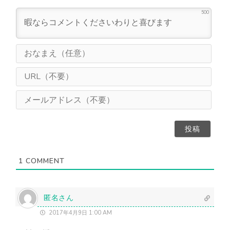
500
お
な
ま
U
え
R
（
L
メ
任
（
ー
意
不
ル
）
要
ア
）
ド
レ
ス
1
COMMENT
（
不
要
）
匿名さん
2017年4月9日 1:00 AM