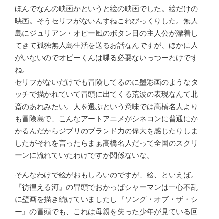
ほんでなんの映画かというと絵の映画でした。絵だけの
映画。そうセリフがないんすねこれびっくりした。無人
島にジュリアン・オピー風のボタン目の主人公が漂着し
てきて孤独無人島生活を送るお話なんですが、ほかに人
がいないのでオピーくんは喋る必要ないっつーわけです
ね。
セリフがないだけでも冒険してるのに墨彩画のようなタ
ッチで描かれていて冒頭に出てくる荒波の表現なんて北
斎のあれみたい。人を選ぶという意味では高橋名人より
も冒険島で、こんなアートアニメがシネコンに普通にか
かるんだからジブリのブランド力の偉大を感じたりしま
したがそれを言ったらまぁ高橋名人だって全国のスクリ
ーンに流れていたわけですが関係ないな。
そんなわけで絵がおもしろいのですが、絵、といえば。
『彷徨える河』の冒頭でおかっぱシャーマンは一心不乱
に壁画を描き続けていましたし『ソング・オブ・ザ・シ
ー』の冒頭でも、これは母親を失った少年が見ている回