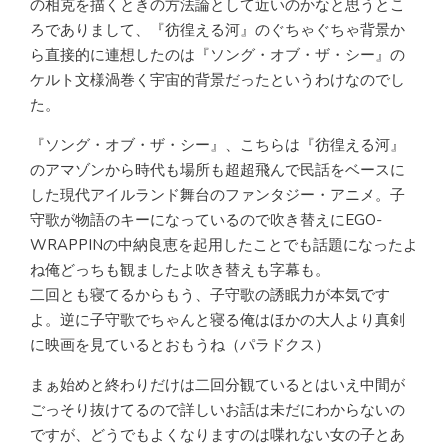
の相克を描くときの方法論として近いのかなと思うとこ
ろでありまして、『彷徨える河』のぐちゃぐちゃ背景か
ら直接的に連想したのは『ソング・オブ・ザ・シー』の
ケルト文様渦巻く宇宙的背景だったというわけなのでし
た。
『ソング・オブ・ザ・シー』、こちらは『彷徨える河』
のアマゾンから時代も場所も超超飛んで民話をベースに
した現代アイルランド舞台のファンタジー・アニメ。子
守歌が物語のキーになっているので吹き替えにEGO-
WRAPPINの中納良恵を起用したことでも話題になったよ
ね俺どっちも観ましたよ吹き替えも字幕も。
二回とも寝てるからもう、子守歌の誘眠力が本気です
よ。逆に子守歌でちゃんと寝る俺はほかの大人より真剣
に映画を見ているとおもうね（パラドクス）
まぁ始めと終わりだけは二回分観ているとはいえ中間が
ごっそり抜けてるので詳しいお話は未だにわからないの
ですが、どうでもよくなりますのは喋れない女の子とあ