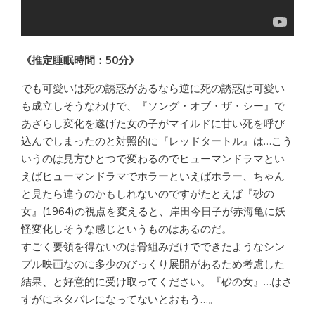
《推定睡眠時間：50分》
でも可愛いは死の誘惑があるなら逆に死の誘惑は可愛い
も成立しそうなわけで、『ソング・オブ・ザ・シー』で
あざらし変化を遂げた女の子がマイルドに甘い死を呼び
込んでしまったのと対照的に『レッドタートル』は…こう
いうのは見方ひとつで変わるのでヒューマンドラマとい
えばヒューマンドラマでホラーといえばホラー、ちゃん
と見たら違うのかもしれないのですがたとえば『砂の
女』(1964)の視点を変えると、岸田今日子が赤海亀に妖
怪変化しそうな感じというものはあるのだ。
すごく要領を得ないのは骨組みだけでできたようなシン
プル映画なのに多少のびっくり展開があるため考慮した
結果、と好意的に受け取ってください。『砂の女』…はさ
すがにネタバレになってないとおもう…。