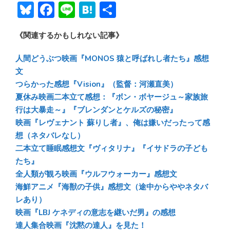
Bl
F
Li
H
共
u
ac
n
at
有
《関連するかもしれない記事》
e
e
e
e
sk
b
n
人間どうぶつ映画『MONOS 猿と呼ばれし者たち』感想
y
o
a
文
つらかった感想『Vision』（監督：河瀬直美）
ok
夏休み映画二本立て感想：『ボン・ボヤージュ～家族旅
行は大暴走～』『ブレンダンとケルズの秘密』
映画『レヴェナント 蘇りし者』、俺は嫌いだったって感
想（ネタバレなし）
二本立て睡眠感想文『ヴィタリナ』『イサドラの子ども
たち』
全人類が観ろ映画『ウルフウォーカー』感想文
海鮮アニメ『海獣の子供』感想文（途中からややネタバ
レあり）
映画『LBJ ケネディの意志を継いだ男』の感想
達人集合映画『沈黙の達人』を見た！