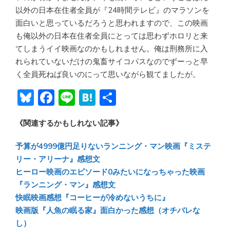
以外の日本在住者全員が『24時間テレビ』のマラソンを
面白いと思っているだろうと思われますので、この映画
も俺以外の日本在住者全員にとっては思わずホロリと来
てしまうイイ映画なのかもしれません。俺は刑務所に入
れられていないだけの鬼畜サイコパスなのでずーっと早
く全員死ねば良いのにって思いながら観てましたが。
Bl
F
Li
H
共
u
ac
n
at
有
《関連するかもしれない記事》
e
e
e
e
sk
b
n
予算が4999億円足りないランニング・マン映画『ミステ
y
o
a
リー・アリーナ』感想文
ヒーロー映画のエピソード0みたいになっちゃった映画
ok
『ランニング・マン』感想文
快眠映画感想『コーヒーが冷めないうちに』
映画版『人魚の眠る家』面白かった感想（オチバレな
し）