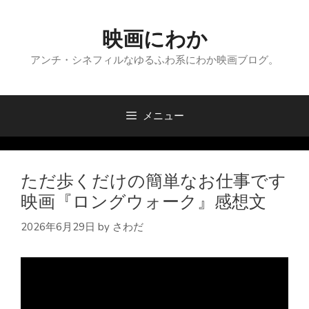
コ
ン
映画にわか
テ
ン
アンチ・シネフィルなゆるふわ系にわか映画ブログ。
ツ
へ
ス
メニュー
キ
ッ
プ
ただ歩くだけの簡単なお仕事です
映画『ロングウォーク』感想文
2026年6月29日
by
さわだ