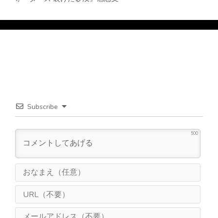
Subscribe
500
お
な
ま
U
え
R
（
L
メ
任