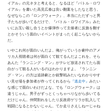
イアル』の元ネタと考えると、なるほど『バトル・ロワ
イアル』を書いた高見広春は良い翻案をしたなと思う。
なぜならこの『ロングウォーク』、本当にただずっと男
子たちが歩いてるだけで、『バトル・ロワイアル』みた
いにお互い殺し合うとか爆弾作って主催者に反旗を翻す
とかそういう面白いイベントがまったく起こらないから
だ。
いやこれ何が面白いんだよ。俺がっていうか劇中のアメ
リカ人視聴者は何が面白くて観てるんだよこれを。そら
あんた『ランニング・マン』がテレビ放送されてたら面
白がって観る人がいるのはわかりますよ。『ランニン
グ・マン』の方は追跡劇とか銃撃戦みたいなわかりやす
い見せ場を参加者が作ってくれるから
『逃走中』
みたい
な感じで面白いわけだよな。でも『ロングウォーク』は
違うじゃん。男子がずっとくっちゃべりながら歩いてる
だけじゃん。仲間割れをしたり反政府ゲリラが乱入して
戦闘になるとかないじゃん。てか走りさえしねーじゃね