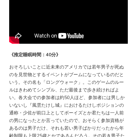
《推定睡眠時間：40分》
おそろしいことに近未来のアメリカでは若年男子が死ぬ
のを見世物とするイベントがブームになっているのだと
いう。その名も「ロングウォーク」。このゲームのルー
ルはきわめてシンプル、ただ最後まで歩き続ければよ
い。各大会での参加者は約50人ほど、参加者には男しか
いないし『風雲たけし城』におけるたけしポジションの
通称・少佐が前口上としてボーイズとか君たちは一人前
の男になったとか言っていたので、おそらく参加資格が
あるのは男子だけ、それも若い男子ばかりだったから年
齢制限も上限25歳とかであるんだろう。その若き男子た