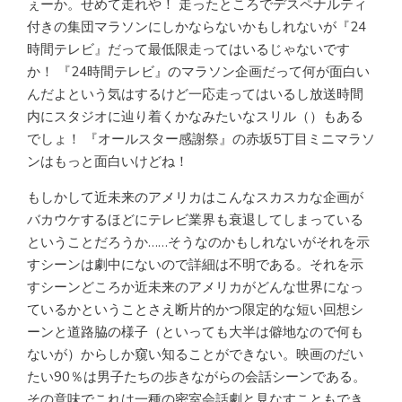
ぇーか。せめて走れや！ 走ったところでデスペナルティ
付きの集団マラソンにしかならないかもしれないが『24
時間テレビ』だって最低限走ってはいるじゃないです
か！ 『24時間テレビ』のマラソン企画だって何が面白い
んだよという気はするけど一応走ってはいるし放送時間
内にスタジオに辿り着くかなみたいなスリル（）もある
でしょ！ 『オールスター感謝祭』の赤坂5丁目ミニマラソ
ンはもっと面白いけどね！
もしかして近未来のアメリカはこんなスカスカな企画が
バカウケするほどにテレビ業界も衰退してしまっている
ということだろうか……そうなのかもしれないがそれを示
すシーンは劇中にないので詳細は不明である。それを示
すシーンどころか近未来のアメリカがどんな世界になっ
ているかということさえ断片的かつ限定的な短い回想シ
ーンと道路脇の様子（といっても大半は僻地なので何も
ないが）からしか窺い知ることができない。映画のだい
たい90％は男子たちの歩きながらの会話シーンである。
その意味でこれは一種の密室会話劇と見なすこともでき