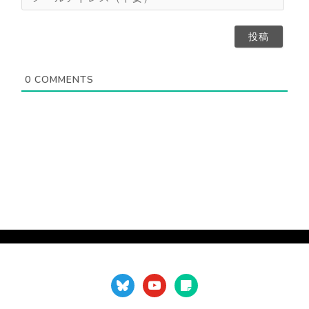
（
ー
意
不
ル
）
要
ア
）
ド
レ
ス
0
COMMENTS
（
不
要
）
bluesky
youtube
sticky-
note