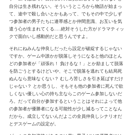
自分は生き残れない。そういうところから物語が始まっ
て、途中で殺し合いとかもあって、でもその中で少しず
つ参加者の男子たちに連帯感とか仲間意識、お互いを気
遣う心が生まれてくる……絶対そうした方がドラマティッ
クで面白いし感動的だと思うんですよ。
それにねみんな仲良しだったら設定が破綻するじゃない
ですか。ゲーム中誰かが脱落しそうになると他のほとん
どの参加者が「頑張れ！ 負けるな！」とか励まして脱落
を防ごうとするけどいや、そこで脱落を逃れても結局死
ぬんなら意味なくない？ むしろ苦しさを引き延ばすだけ
じゃない？ とか思うし、そもそも他の参加者に死んで欲
しくない優しい心の持ち主ならこのゲーム参加しないだ
ろ。だって自分が参加するということはそれによって他
の参加者が優勝者になる可能性が少し減るってことなん
だから。成立してないんだよこの全員仲良しシナリオだ
とデスゲームの設定が。