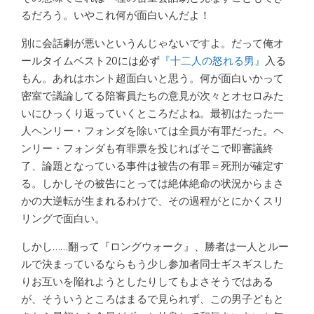
るだろう。いやこれ何が面白いんだよ！
別に会話劇が悪いというんじゃないですよ。だって俺オ
ールタイムベスト20には必ず
『十二人の怒れる男』
入る
もん。あれはホント超面白いと思う。何が面白いかって
密室で議論してる陪審員たちの意見が次々とオセロみた
いにひっくり返っていくところだよね。最初はたった一
人ヘンリー・フォンダを除いては全員が有罪だった。ヘ
ンリー・フォンダも有罪票を投じればそこで即審議終
了、論題となっている事件は被告の有罪＝死刑が確定す
る。しかしその被告にとっては絶体絶命の状況からまさ
かの大逆転が生まれるわけで、その過程がとにかくスリ
リングで面白い。
しかし……翻って『ロングウォーク』、勝者は一人とルー
ルで決まっているならもう少し参加者同士ギスギスした
りお互いを陥れようとしたりしてもよさそうではある
が、そういうところはまるで見られず、この男子どもと