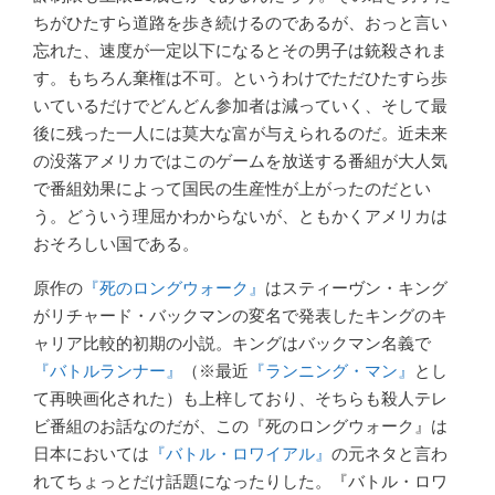
ちがひたすら道路を歩き続けるのであるが、おっと言い
忘れた、速度が一定以下になるとその男子は銃殺されま
す。もちろん棄権は不可。というわけでただひたすら歩
いているだけでどんどん参加者は減っていく、そして最
後に残った一人には莫大な富が与えられるのだ。近未来
の没落アメリカではこのゲームを放送する番組が大人気
で番組効果によって国民の生産性が上がったのだとい
う。どういう理屈かわからないが、ともかくアメリカは
おそろしい国である。
原作の
『死のロングウォーク』
はスティーヴン・キング
がリチャード・バックマンの変名で発表したキングのキ
ャリア比較的初期の小説。キングはバックマン名義で
『バトルランナー』
（※最近
『ランニング・マン』
とし
て再映画化された）も上梓しており、そちらも殺人テレ
ビ番組のお話なのだが、この『死のロングウォーク』は
日本においては
『バトル・ロワイアル』
の元ネタと言わ
れてちょっとだけ話題になったりした。『バトル・ロワ