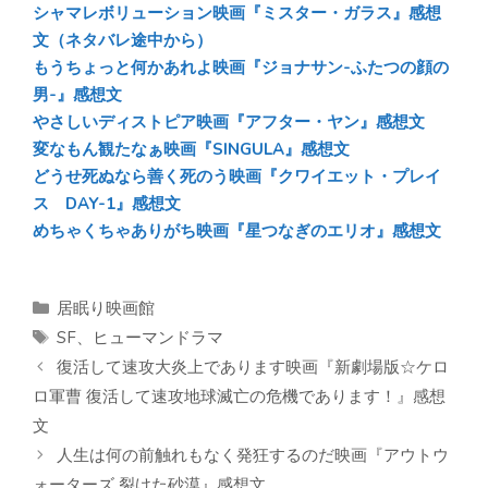
シャマレボリューション映画『ミスター・ガラス』感想
文（ネタバレ途中から）
もうちょっと何かあれよ映画『ジョナサン-ふたつの顔の
男-』感想文
やさしいディストピア映画『アフター・ヤン』感想文
変なもん観たなぁ映画『SINGULA』感想文
どうせ死ぬなら善く死のう映画『クワイエット・プレイ
ス DAY-1』感想文
めちゃくちゃありがち映画『星つなぎのエリオ』感想文
カ
居眠り映画館
テ
タ
SF
、
ヒューマンドラマ
ゴ
グ
復活して速攻大炎上であります映画『新劇場版☆ケロ
リ
ロ軍曹 復活して速攻地球滅亡の危機であります！』感想
ー
文
人生は何の前触れもなく発狂するのだ映画『アウトウ
ォーターズ 裂けた砂漠』感想文