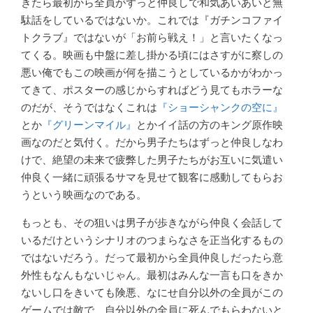
きたら最初から全員がずっと仲良しで和気あいあいと無
駄話をしているではないか。これでは『ガチンコファイ
トクラブ』ではないが「お前ら戦え！」と言いたくなっ
てくる。映画も中盤に差し掛かる頃にはさすがに察しの
悪い俺でもこの映画が何を描こうとしているかがわかっ
てきて、ポスターの感じからすればどう見てもホラーな
のだが、そうではなくこれは
『ショーシャンクの空に』
とか
『グリーンマイル』
とかイイ話の方のキング原作映
画なのだと気付く。だから男子たちはずっと仲良しなわ
けで、絶望の未来で疲弊した男子たちがお互いに気遣い
仲良く一緒に頑張るサマを見せて観客に感動してもらお
うという映画なのである。
もっとも、その狙いは男子が歩きながら仲良く会話して
いるだけというシナリオのつまらなさを正当化するもの
ではないだろう。だって最初から全員仲良しだったら意
外性もなんもないじゃん。最初はみんな一言も口をきか
ないし口をきいても険悪、なにせ自分以外の全員がこの
ゲームでは敵で、自分以外の全員に死んでもらわないと