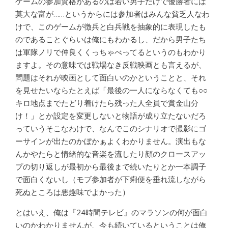
ゲームの参加資格があるのは若い男子だけで優勝者には
莫大な富が……というからには参加者はみんな貧乏人なわ
けで、このゲームが徴兵と白兵戦を抽象的に表現したも
のであることぐらいは俺にもわかるし、だから男子たち
は軍隊ノリで仲良くくっちゃべってるというのもわかり
ますよ。その意味では戦場なき反戦映画とも言えるが、
問題はそれが映画として面白いのかということと、それ
を見せたいならたとえば「最後の一人にならなくても○○
キロ地点までたどり着けたら残った人全員で賞金山分
け！」とか設定を変更しないと物語が成り立たないだろ
っていうそこなわけで、なんでこのシナリオで撮影にゴ
ーサインが出たのかぼかぁよくわかりません。演出もな
んかやたらと情緒的な音楽を流したり顔のクロースアッ
プの切り返しが最初から最後まで続いたりとか一本調子
で面白くないし（モブ参加者が下痢便を垂れ流しながら
死ぬところは悪趣味でよかった）
とはいえ、俺は『24時間テレビ』のマラソンの何が面白
いのかわかりませんが、今も続いているということは俺