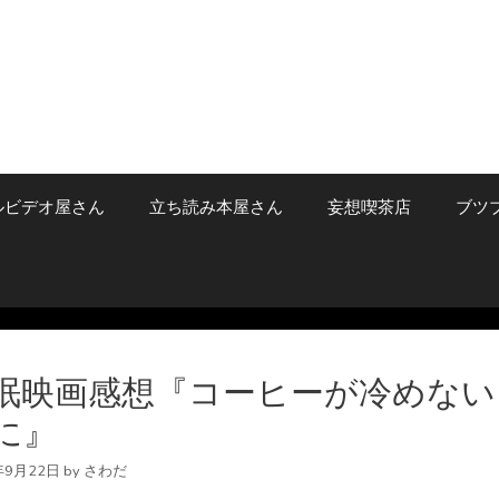
ルビデオ屋さん
立ち読み本屋さん
妄想喫茶店
ブツ
眠映画感想『コーヒーが冷めない
に』
年9月22日
by
さわだ