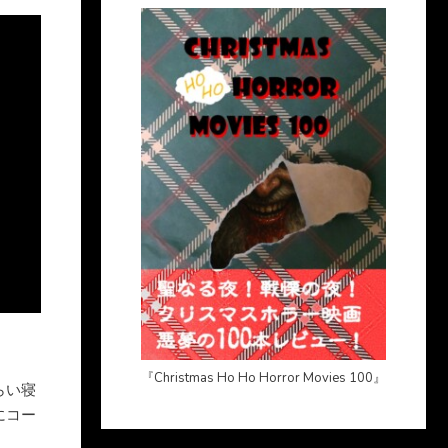
『Christmas Ho Ho Horror Movies 100』
らい寝
にコー