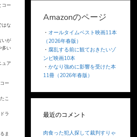
とコー
。
Amazonのページ
ではな
・
オールタイムベスト映画11本
ないが
（2026年春版）
や多い
・
腐乱する前に観ておきたいゾ
ンビ映画10本
ニュア
・
かなり強めに影響を受けた本
。
11冊（2026年春版）
だコー
来たこ
『ドラ
最近のコメント
肉食った犯人探して裁判すりゃ
めるま