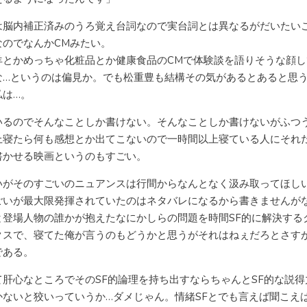
は脳内補正済みのうろ覚え台詞なので実台詞とは異なるがだいたい
なのでなんかCMみたい。
羊とかめっちゃ化粧品とか健康食品のCMで体験談を語りそうな顔し
な…というのは偏見か。でも松重豊も結構その気があるとあると思
私は…。
いるのでそんなことしか書けない。そんなことしか書けないがふつ
上寝たら何も感想とか出てこないので一時間以上寝ている人にそれ
書かせる映画というのもすごい。
いがそのすごいのニュアンスは行間からなんとなく汲み取ってほし
ごいが最大限発揮されていたのはネタバレになるから書きませんが
と登場人物の誰かが抱えたなにかしらの問題を時間SF的に解決する
クスで、寝てた俺が言うのもどうかと思うがそれはねぇだろとさす
である。
て肝心なところでそのSF的論理を持ち出すならちゃんとSF的な説得
かないと狡いっていうか…ダメじゃん。情緒SFとでも言えば聞こえ