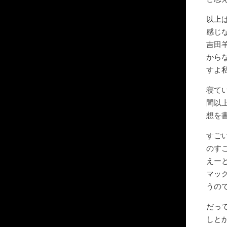
以上
感じ
吉田
から
すよ
寝て
間以
想を
すご
のす
えー
マッ
うの
だっ
しと