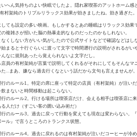
たいへん気持ちのよい快眠でしたよ。隠れ家喫茶のアットホーム感
&有村架純のトリプルリラックス効果が効きましたね。効き過ぎた
にしても設定の多い映画。もしかするとあの睡眠はリラックス効果
定の複雑さが招いた脳の熱暴走的なものだったのかもしれない。
となくしない方がいい気がしたので公式サイトなどで確認などはし
が始まると十行ぐらいに渡って文字で時間遡行の説明がされるがい
そんなに規則あったら覚えられないよ文字だし。
ら店員の有村架純が言葉で説明してくれるがそれにしてもそんなマ
みた…まあ、嫌なら過去行くなという話だから文句も言えませんが
遡行のルール1。特定の席に座って特定の店員（有村架純）が注い
を飲まないと時間移動は起こらない。
遡行のルール2。行ける場所は喫茶店だけ、会える相手は喫茶店に
ある人だけ（すごい客の囲い込み術だ）
遡行のルール3。過去に戻って行動を変えても現在は変わらない。
ボール』で言うところのトランクス状態。
遡行のルール4。過去に戻れるのは有村架純が注いだコーヒーが冷