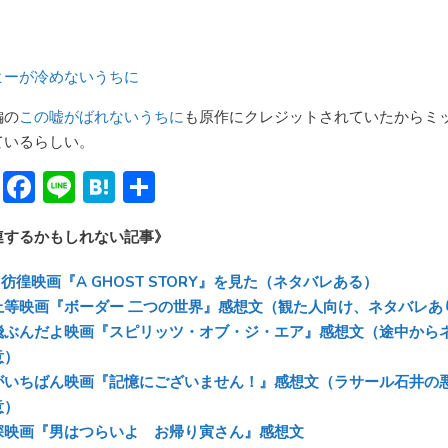
ヒーが冷めないうちに
編の
この嘘がばれないうちに
も原作にクレジットされていたからミ
ているらしい。
Bl
F
Li
H
共
u
ac
n
at
有
連するかもしれない記事》
e
e
e
e
sk
b
n
彷徨映画『A GHOST STORY』を見た（ネタバレある）
y
o
a
上等映画『ボーダー 二つの世界』感想文（観た人向け、ネタバレあ
飛ぶんだよ映画『スピリッツ・オブ・ジ・エア』感想文（途中から
ok
意）
がいちばん映画『記憶にございません！』感想文（ラサール石井の
意）
深映画『男はつらいよ お帰り寅さん』感想文