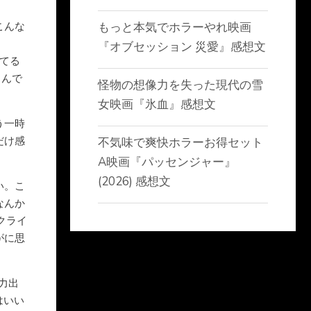
こんな
もっと本気でホラーやれ映画
『オブセッション 災愛』感想文
てる
うんで
怪物の想像力を失った現代の雪
女映画『氷血』感想文
う一時
だけ感
不気味で爽快ホラーお得セット
A映画『パッセンジャー』
(2026) 感想文
い。こ
なんか
クライ
がに思
力出
はいい