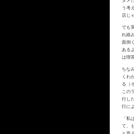
ダメ
う考
店じ
でも
れ絡
面倒
ある
は喫
ちな
くわ
る（
この
行し
行に
「私
て、
と思