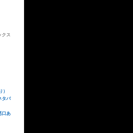
ックス
り）
ネタバ
悪口あ