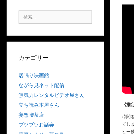
検
索:
カテゴリー
居眠り映画館
ながら見ネット配信
無気力レンタルビデオ屋さん
《推
立ち読み本屋さん
妄想喫茶店
時間
てし
ブツブツお話会
ヒー