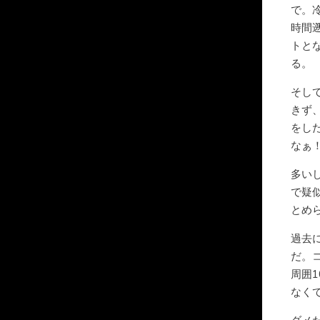
で。
時間
トと
る。
そし
きず
をし
なぁ
多い
で疑
とめ
過去
だ。
周囲
なく