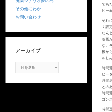
廃棄シナリオ夢の島
でも
その他にわか
ヒー
お問い合わせ
それ
く設
なん
映画
な。
アーカイブ
後か
ルじ
ア
時間
ー
ヒー
カ
時間
イ
との
ブ
時間
ゴン
時間