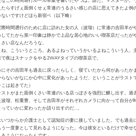
だなこの時間遡行ルール草案を書いたやつは。誰だ。マスターか。
えたらすげぇ面倒くせぇ常連のうるさい感じの店に思えてきたよ例
ゃないですけどほら新宿ベ（以下略）
実際時間遡行のために店に訪れた女の人（波瑠）に常連の吉田羊が
みしてたから第一印象は静かで上品な居心地のいい喫茶店だったが
くさい店なんだろうな。
よね、こういうところ。あるよねっていうかいるよねこういう人。
茶で夜はスナックをやる2WAYタイプの喫茶店で。
みにその吉田羊も過去に戻ったらしく、寝ていたから何があったか
からないがなにか心中に変化があったようだ、ということがラスト
そこは起きてた）
ラストがまた面倒くさい常連のいる店っぽさを強烈に醸し出す。過
た波瑠、松重豊、そして吉田羊がそれぞれカメラに向かって自分が
よっていかに変わったか語り出すのだ…。
はいつからか介護士として認知症の妻に接していました。でも過去
もう一度妻として見れるようになった。今は彼女といるだけで幸せ
えるようになったんです」