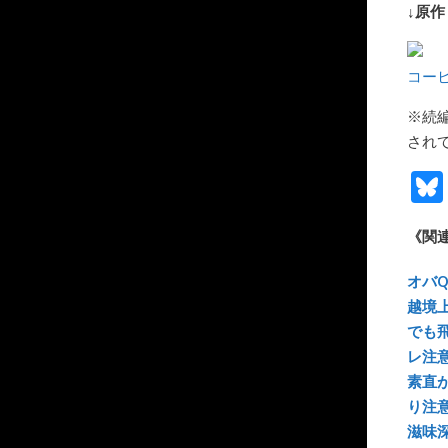
↓原作
コー
※続
され
《関
オバQ
越境
でも
レ注
素直
り注
滋味