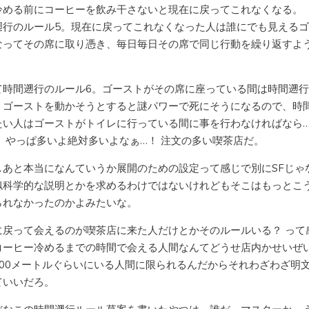
冷める前にコーヒーを飲み干さないと現在に戻ってこれなくなる。
遡行のルール5。現在に戻ってこれなくなった人は誰にでも見える
なってその席に取り憑き、毎日毎日その席で同じ行動を繰り返すよ
て時間遡行のルール6。ゴーストがその席に座っている間は時間遡
、ゴーストを動かそうとすると謎パワーで死にそうになるので、時
たい人はゴーストがトイレに行っている間に事を行わなければなら
！ やっぱ多いよ絶対多いよなぁ…！ 注文の多い喫茶店だ。
しあと本当になんていうか展開のための設定って感じで別にSFじゃ
似科学的な説明とかを求めるわけではないけれどもそこはもっとこ
られなかったのかよみたいな。
に戻って会えるのが喫茶店に来た人だけとかそのルールいる？ って
コーヒー冷めるまでの時間で会える人間なんてどうせ店内かせいぜ
100メートルぐらいにいる人間に限られるんだからそれわざわざ明
ていいだろ。