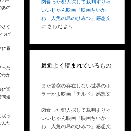
うわそ
肉食った犯人探して裁判すりゃ
のあの
いいじゃん映画『映画ちいか
わ 人魚の島のひみつ』感想文
に
さわだ
より
やさぐ
やっぱ
主に昼
最近よく読まれているもの
まった
でわか
また警察の存在しない世界のホ
去に遡
ラーかよ映画『チルド』感想文
時間遡
肉食った犯人探して裁判すりゃ
に戻っ
いいじゃん映画『映画ちいか
なんだ
わ 人魚の島のひみつ』感想文