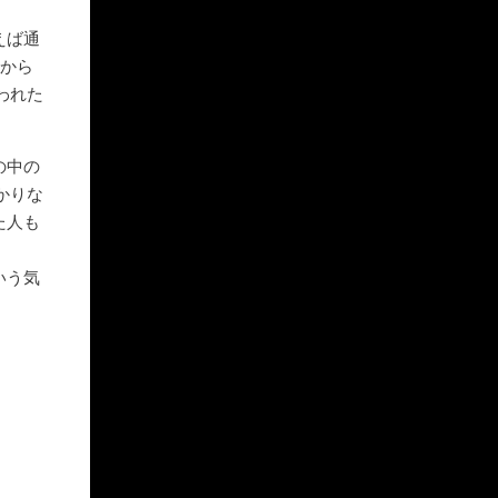
えば通
すから
われた
の中の
かりな
た人も
いう気