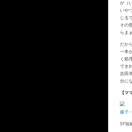
が（
いや
じる
その
らま
だか
一本
く処
でき
吉田
分に
【マ
藤子・
SF