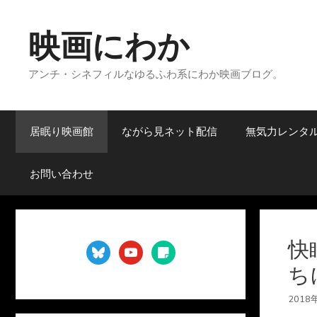
コ
ン
映画にわか
テ
ン
アンチ・シネフィルなゆるふわ系にわか映画ブログ。
ツ
へ
ス
キ
居眠り映画館
ながら見ネット配信
無気力レンタ
ッ
プ
お問い合わせ
快
bluesky
youtube
sticky-
note
ち
2018