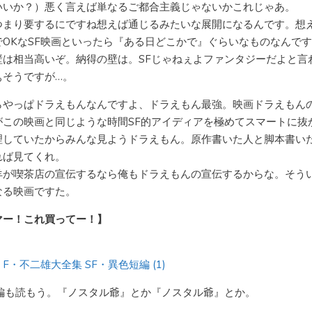
いいか？）悪く言えば単なるご都合主義じゃないかこれじゃあ。
つまり要するにですね想えば通じるみたいな展開になるんです。想
でOKなSF映画といったら『ある日どこかで』ぐらいなものなんで
壁は相当高いぞ。納得の壁は。SFじゃねぇよファンタジーだよと言
ぁそうですが…。
らやっぱドラえもんなんですよ、ドラえもん最強。映画ドラえもん
がこの映画と同じような時間SF的アイディアを極めてスマートに抜
理していたからみんな見ようドラえもん。原作書いた人と脚本書い
れば見てくれ。
羊が喫茶店の宣伝するなら俺もドラえもんの宣伝するからな。そう
なる映画ですた。
マー！これ買ってー！】
F・不二雄大全集 SF・異色短編 (1)
短編も読もう。『ノスタル爺』とか『ノスタル爺』とか。