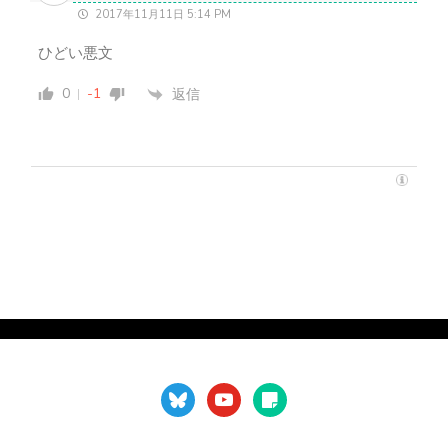
2017年11月11日 5:14 PM
ひどい悪文
0
-1
返信
bluesky
youtube
sticky-
note