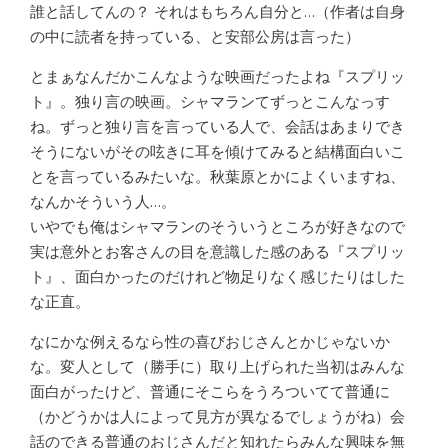
誰と話してんの？ それはもちろん自分と…（作者は自身
の中に読者を持っている、と安部公房は言った）
とまぁなんだかこんなような映画だったよね『スプリッ
ト』。独り言の映画。シャマランてずっとこんなっす
ね。ずっと独り言を言っている人で、会話はあまりでき
そうにないがその呟きに耳を傾けてみると結構面白いこ
とを言っているみたいな。秋葉原とかによくいますね、
なんかそういう人…。
いやでも俺はシャマランのそういうところが好きなので
実は意外とお客さんの目を意識した感のある『スプリッ
ト』、面白かったのだけれど物足りなく感じたりはした
な正直。
なにかな例えるなら性の喜びおじさんとかじゃないか
な。変人として（勝手に）取り上げられた当初はみんな
面白がったけど、普通にそこらをうろついてて普通に
（かどうかは人によって見方が異なるでしょうがね）会
話のできる普通のおじさんだと知れたらみんな興味を無