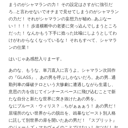
まうのがシャマランの力！ その設定はさすがに強引だ
ろ…と言わせないでオチまで見せてしまうのがシャマラン
の力だ！ それがシャマランの妄想力が秘め…あぶなー
い！！！！ 歩道横断中の老婆に突っ込んでしまうところ
だった！ なんかもう下手に捻った比喩にしようとしてわ
けがわからなくなっているな！ それもすべて、シャマラ
ンの仕業！
はいじゃあ感想入りまーす。
あのな、もうな、単刀直入に言うよ。シャマラン次回作
の『GLASS』、あの男を呼ぶしかないだろ。あの男…通
勤列車の爆破テロという大惨劇に遭遇しながら生還し、
意思の力を信じてインナースペースに飛び込むことで新
たな自分と新たな世界に突き抜けたあの男を。
なにブルース・ウィリス？ …ちがぁぁぁう！ あの男だ！
居場所のない世界からの脱出を、凶暴なビースト別人格
に託して別世界の扉を開いたあの男だ！ 『スプリット』
のジェームズ・マカヴォイのことではない！ ヤツだ！ ヤ