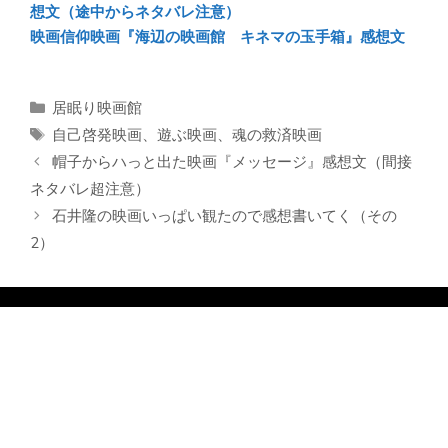
想文（途中からネタバレ注意）
映画信仰映画『海辺の映画館 キネマの玉手箱』感想文
カ
居眠り映画館
テ
タ
自己啓発映画
、
遊ぶ映画
、
魂の救済映画
ゴ
グ
帽子からハっと出た映画『メッセージ』感想文（間接
リ
ネタバレ超注意）
ー
石井隆の映画いっぱい観たので感想書いてく（その
2）