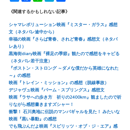
u
ac
n
at
有
《関連するかもしれない記事》
e
e
e
e
sk
b
n
シャマレボリューション映画『ミスター・ガラス』感想
y
o
a
文（ネタバレ途中から）
幸福の映画『さらば青春、されど青春』感想文（ネタバ
ok
レあり）
黒海街diary映画『裸足の季節』観たので感想をキャピる
（ネタバレ若干注意）
『ボストン・ストロング ～ダメな僕だから英雄になれた
～』の感想
映画『トレイン・ミッション』の感想（脱線事故）
デジャヴュ映画『パーム・スプリングス』感想文
映画『ラサへの歩き方 祈りの2400km』観ましたので祈
りながら感想書きますズシャー！
衝撃！ 石川奥地に伝説のマンバギャルを見た！ みたいな
映画『黒い暴動』の感想
でも飛ぶんだよ映画『スピリッツ・オブ・ジ・エア』感