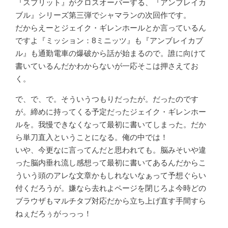
『スプリット』がクロスオーバーする、『アンブレイカ
ブル』シリーズ第三弾でシャマランの次回作です。
だからえーとジェイク・ギレンホールとか言っているん
ですよ『ミッション：8ミニッツ』も『アンブレイカブ
ル』も通勤電車の爆破から話が始まるので。誰に向けて
書いているんだかわからないが一応そこは押さえてお
く。
で、で、で。そういうつもりだったが。だったのです
が。締めに持ってくる予定だったジェイク・ギレンホー
ルを。我慢できなくなって最初に書いてしまった。だか
ら単刀直入ということになる。俺の中では！
いや、今更なに言ってんだと思われても。脳みそいや違
った脳内垂れ流し感想って最初に書いてあるんだからこ
ういう頭のアレな文章かもしれないなぁって予想ぐらい
付くだろうが。嫌なら去れよページを閉じろよ今時どの
ブラウザもマルチタブ対応だから立ち上げ直す手間すら
ねぇだろぅがっっっ！