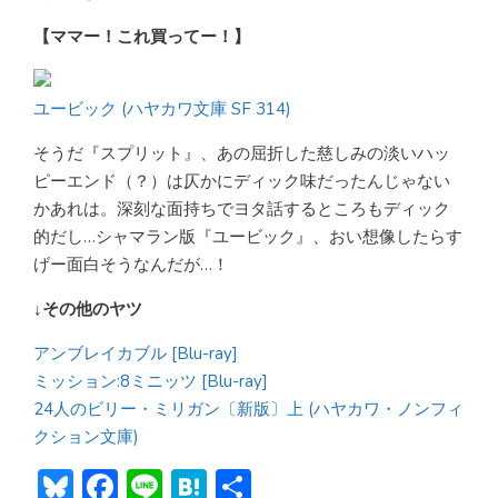
【ママー！これ買ってー！】
ユービック (ハヤカワ文庫 SF 314)
そうだ『スプリット』、あの屈折した慈しみの淡いハッ
ピーエンド（？）は仄かにディック味だったんじゃない
かあれは。深刻な面持ちでヨタ話するところもディック
的だし…シャマラン版『ユービック』、おい想像したらす
げー面白そうなんだが…！
↓その他のヤツ
アンブレイカブル [Blu-ray]
ミッション:8ミニッツ [Blu-ray]
24人のビリー・ミリガン〔新版〕上 (ハヤカワ・ノンフィ
クション文庫)
Bl
F
Li
H
共