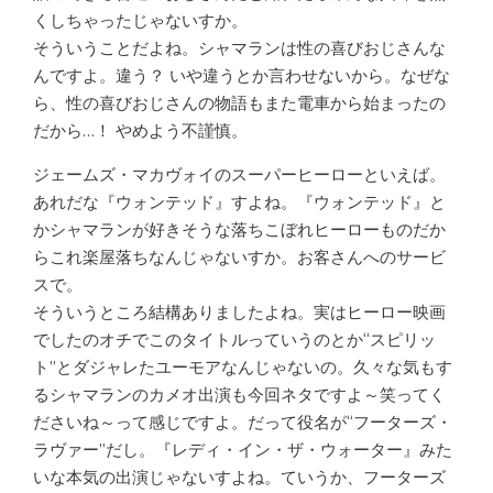
くしちゃったじゃないすか。
そういうことだよね。シャマランは性の喜びおじさんな
んですよ。違う？ いや違うとか言わせないから。なぜな
ら、性の喜びおじさんの物語もまた電車から始まったの
だから…！ やめよう不謹慎。
ジェームズ・マカヴォイのスーパーヒーローといえば。
あれだな『ウォンテッド』すよね。『ウォンテッド』と
かシャマランが好きそうな落ちこぼれヒーローものだか
らこれ楽屋落ちなんじゃないすか。お客さんへのサービ
スで。
そういうところ結構ありましたよね。実はヒーロー映画
でしたのオチでこのタイトルっていうのとか“スピリッ
ト”とダジャレたユーモアなんじゃないの。久々な気もす
るシャマランのカメオ出演も今回ネタですよ～笑ってく
ださいね～って感じですよ。だって役名が“フーターズ・
ラヴァー”だし。『レディ・イン・ザ・ウォーター』みた
いな本気の出演じゃないすよね。ていうか、フーターズ