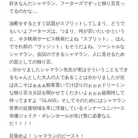
好きなんだシャマラン。フーターズでずっと独り言言っ
てるのかな…。
油断をするとすぐ話題がスプリットしてしまう。どうで
もいいよフーターズは。つまり、何が言いたいかという
と、ネタ映画サービス映画だよね『スプリット』。ほん
でそれ前の『ヴィジット』もそうだよね。ソーシャルな
シャマラン。会話のできるシャマラン。人に見せるため
の芸としての独り言。
…分かりましたシャマラン先生が実はそういうこともでき
るちゃんとした大人の人であることは分かりましたが次
は次こそはぁぁぁ観客置いてけぼりのぉぉぉドリーミン
な独り言ヨタ話を聞かせてくださいよぉぉぉ超期待して
待ってますよ『GLASS』そしてそのためにはシャマラン
世界の近接領域を常に浮遊しているインナーユニバース
俳優ジェイク・ギレンホールが生け贄に必要なん
だ！！！！
目覚めよ！ シャマランのビースト！