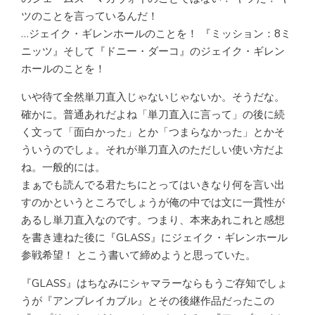
ツのことを言っているんだ！
…ジェイク・ギレンホールのことを！ 『ミッション：8ミ
ニッツ』そして『ドニー・ダーコ』のジェイク・ギレン
ホールのことを！
いや待て全然単刀直入じゃないじゃないか。そうだな。
確かに。普通あれだよね「単刀直入に言って」の後に続
く文って「面白かった」とか「つまらなかった」とかそ
ういうのでしょ。それが単刀直入のただしい使い方だよ
ね。一般的には。
まぁでも読んでる君たちにとってはいきなり何を言い出
すのかというところでしょうが俺の中では文に一貫性が
あるし単刀直入なのです。つまり、本来あれこれと感想
を書き連ねた後に『GLASS』にジェイク・ギレンホール
参戦希望！ とこう書いて締めようと思っていた。
『GLASS』はちなみにシャマラーならもうご存知でしょ
うが『アンブレイカブル』とその後継作品だったこの