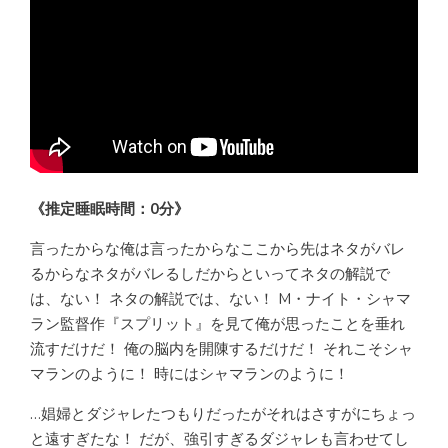
《推定睡眠時間：0分》
言ったからな俺は言ったからなここから先はネタがバレ
るからなネタがバレるしだからといってネタの解説で
は、ない！ ネタの解説では、ない！ M・ナイト・シャマ
ラン監督作『スプリット』を見て俺が思ったことを垂れ
流すだけだ！ 俺の脳内を開陳するだけだ！ それこそシャ
マランのように！ 時にはシャマランのように！
…娼婦とダジャレたつもりだったがそれはさすがにちょっ
と遠すぎたな！ だが、強引すぎるダジャレも言わせてし