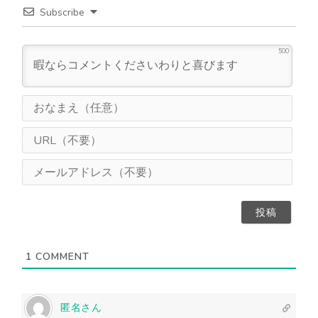
Subscribe
500
お
な
ま
U
え
R
（
L
メ
任
（
ー
意
不
ル
）
要
ア
）
ド
レ
ス
1
COMMENT
（
不
要
）
匿名さん