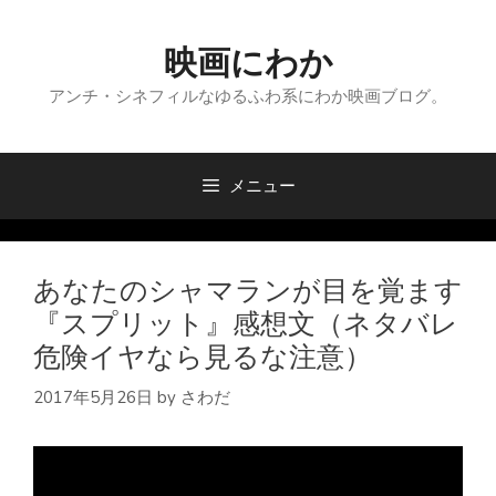
コ
ン
映画にわか
テ
ン
アンチ・シネフィルなゆるふわ系にわか映画ブログ。
ツ
へ
ス
メニュー
キ
ッ
プ
あなたのシャマランが目を覚ます
『スプリット』感想文（ネタバレ
危険イヤなら見るな注意）
2017年5月26日
by
さわだ