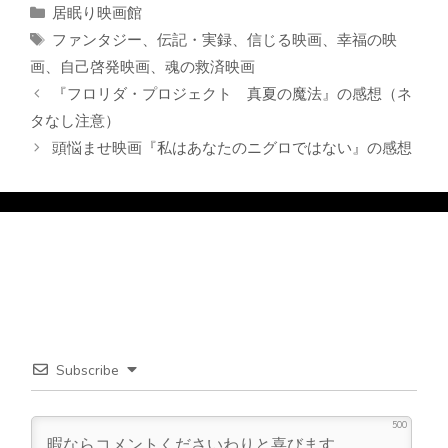
カ
居眠り映画館
テ
タ
ファンタジー
、
伝記・実録
、
信じる映画
、
幸福の映
ゴ
グ
画
、
自己啓発映画
、
魂の救済映画
リ
『フロリダ・プロジェクト 真夏の魔法』の感想（ネ
ー
タなし注意）
頭悩ませ映画『私はあなたのニグロではない』の感想
Subscribe
500