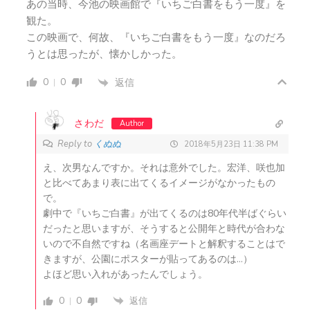
あの当時、今池の映画館で『いちご白書をもう一度』を
観た。
この映画で、何故、『いちご白書をもう一度』なのだろ
うとは思ったが、懐かしかった。
0
0
返信
さわだ
Author
Reply to
くぬぬ
2018年5月23日 11:38 PM
え、次男なんですか。それは意外でした。宏洋、咲也加
と比べてあまり表に出てくるイメージがなかったもの
で。
劇中で『いちご白書』が出てくるのは80年代半ばぐらい
だったと思いますが、そうすると公開年と時代が合わな
いので不自然ですね（名画座デートと解釈することはで
きますが、公園にポスターが貼ってあるのは…）
よほど思い入れがあったんでしょう。
0
0
返信