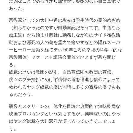
た的なことであろうから無情かつ容赦のない自己宣伝で
あった。
宗教家としての大川中道の歩みは学生時代の霊的めざめ
（知らなかったのですが自動書記だそうです。中道なら
ぬ王道）から始まり商社に勤務しながらのサイド布教活
動および瀕死の人の傷を霊力で癒やすなどの隠れスーパ
ーヒーロー活動を経て89～90年ごろの幸福の科学（的な
宗教団体）ファースト講演会開催でひとまず幕を閉じ
る。
総裁の歴史は教団の歴史。自己宣伝即ち教団の宣伝。
度々のプチ挫折にめげず信仰の道を邁進し信仰によって
救われるヤング総裁の姿は同時に多くの観客の姿でもあ
るんだろう。
観客とスクリーンの一体化を目論む典型的で無味乾燥な
映画プロパガンダという気もするが、興味深いのはやっ
ぱヤング総裁を大川宏洋が演じるっていうそこでしょ
う。