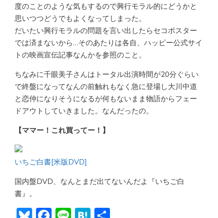
度のことのような気もするので興行モラル的にどうかと
思いつつどうでもよくなってしまった。
だいたい興行モラルの問題を言い出したらセコポスター
では済まないから…そのあたりは各自、ハッピー公式サイ
トの映画宣伝記事なんかを参照のこと。
ちなみに千眼美子さんはトータル出演時間が20分ぐらい
で終盤になってなんの前触れもなく急に登場し大川中道
と恋仲になりそうになるが何もないまま物語からフェー
ドアウトしていきました。なんだったの。
【ママー！これ買ってー！】
いちご白書[米版DVD]
国内盤DVD、なんとまだ出てないんだよ『いちご白
書』。
Bl
F
Li
H
共