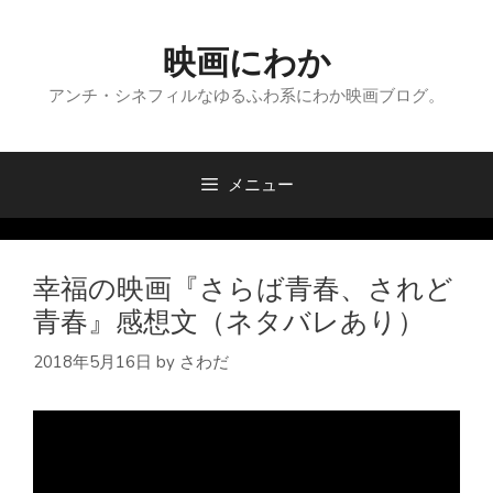
コ
ン
映画にわか
テ
ン
アンチ・シネフィルなゆるふわ系にわか映画ブログ。
ツ
へ
ス
メニュー
キ
ッ
プ
幸福の映画『さらば青春、されど
青春』感想文（ネタバレあり）
2018年5月16日
by
さわだ