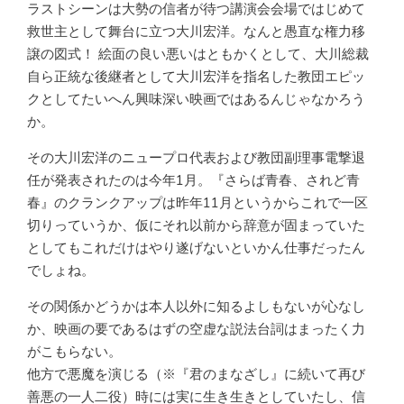
ラストシーンは大勢の信者が待つ講演会会場ではじめて
救世主として舞台に立つ大川宏洋。なんと愚直な権力移
譲の図式！ 絵面の良い悪いはともかくとして、大川総裁
自ら正統な後継者として大川宏洋を指名した教団エピッ
クとしてたいへん興味深い映画ではあるんじゃなかろう
か。
その大川宏洋のニュープロ代表および教団副理事電撃退
任が発表されたのは今年1月。『さらば青春、されど青
春』のクランクアップは昨年11月というからこれで一区
切りっていうか、仮にそれ以前から辞意が固まっていた
としてもこれだけはやり遂げないといかん仕事だったん
でしょね。
その関係かどうかは本人以外に知るよしもないが心なし
か、映画の要であるはずの空虚な説法台詞はまったく力
がこもらない。
他方で悪魔を演じる（※『君のまなざし』に続いて再び
善悪の一人二役）時には実に生き生きとしていたし、信