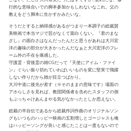
行的な意味合いでの脚本参加かもしれないなこれ。父の
教えをどう脚本に生かすかみたいな。
そうだとすると納得感があるがつまり一本調子の総裁賛
美映画で本当マジで芸がなくて面白くない。『君のまな
ざし』の面白さはなんだったんだと思うがあれは大川宏
洋の趣味の部分が大きかったんだなぁと大川宏洋のフレ
ーム外の不在を痛感した。
守護霊・背後霊の雑CGだって『天使にアイム・ファイ
ン』ぐらい振り切れていればいいものを変に堅実で飛躍
しない作りだから雑が目立つばかり。
大川中道に後光が差す（※そのままの意味です）場面の
アホらしさを見れば、教団関係者を含めたスタッフの側
もぶっちゃけあんまやる気がなかったとしか思えない。
総裁の半自伝であるから総裁作詞作曲のオリジナルソン
グもいつものハッピー映画の五割増しとゴージャスも俺
はハッピーソングが良いと感じたことは一度もないので