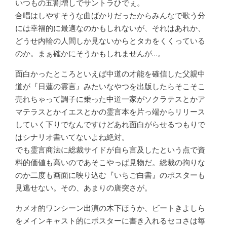
いつもの五割増しでサントラひでぇ。
合唱はしやすそうな曲ばかりだったからみんなで歌う分
には幸福的に最適なのかもしれないが、それはあれか、
どうせ内輪の人間しか見ないからとタカをくくっている
のか。まぁ確かにそうかもしれませんが…。
面白かったところといえば中道の才能を確信した父親中
道が『日蓮の霊言』みたいなやつを出版したらそこそこ
売れちゃって調子に乗った中道一家がソクラテスとかア
マテラスとかイエスとかの霊言本を片っ端からリリース
していく下りでなんですけどあれ面白がらせるつもりで
はシナリオ書いてないよね絶対。
でも霊言商法に総裁サイドが自ら言及したという点で資
料的価値も高いのであそこやっぱ見物だ。総裁の拘りな
のか二度も画面に映り込む『いちご白書』のポスターも
見逃せない。その、あまりの唐突さが。
カメオ的ワンシーン出演の木下ほうか、ビートきよしら
をメインキャスト的にポスターに書き入れるセコさは毎