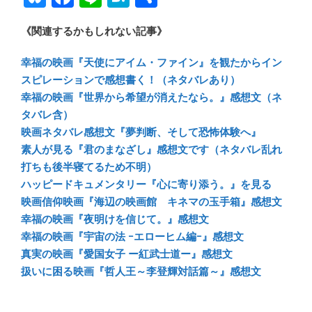
u
ac
n
at
有
《関連するかもしれない記事》
e
e
e
e
sk
b
n
幸福の映画『天使にアイム・ファイン』を観たからイン
y
o
a
スピレーションで感想書く！（ネタバレあり）
幸福の映画『世界から希望が消えたなら。』感想文（ネ
ok
タバレ含）
映画ネタバレ感想文『夢判断、そして恐怖体験へ』
素人が見る『君のまなざし』感想文です（ネタバレ乱れ
打ちも後半寝てるため不明）
ハッピードキュメンタリー『心に寄り添う。』を見る
映画信仰映画『海辺の映画館 キネマの玉手箱』感想文
幸福の映画『夜明けを信じて。』感想文
幸福の映画『宇宙の法 ｰエローヒム編ｰ』感想文
真実の映画『愛国女子 ー紅武士道ー』感想文
扱いに困る映画『哲人王～李登輝対話篇～』感想文