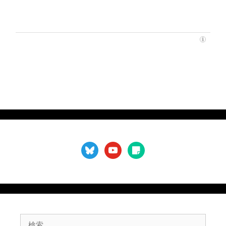
bluesky
youtube
sticky-
note
検