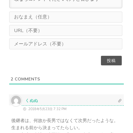
お
な
ま
U
え
R
（
L
メ
任
（
ー
意
不
ル
）
要
ア
）
ド
レ
ス
2
COMMENTS
（
不
要
）
くぬぬ
2018年5月23日 7:32 PM
後継者は、何故か長男ではなくて次男だったような。
生まれる前から決まってたらしい。