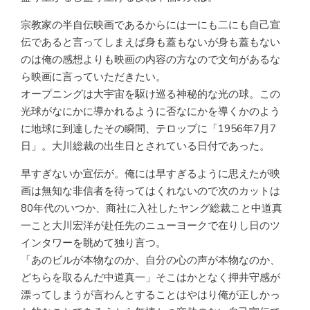
宗教家の半自伝映画であるからには一にも二にも自己宣
伝であると言ってしまえば身も蓋もないが身も蓋もない
のは俺の感想よりも映画の内容の方なので文句があるな
ら映画に言っていただきたい。
オープニングは大宇宙を駆け巡る神秘的な光の球。この
光球がなにかに導かれるように否なにかを導くかのよう
に地球に到達したその瞬間、テロップに「1956年7月7
日」。大川総裁の出生日とされている日付であった。
早すぎないか宣伝が。俺には早すぎるように思えたが映
画は無知な非信者を待ってはくれないので次のカットは
80年代のいつか、商社に入社したヤング総裁こと中道真
一こと大川宏洋が赴任先のニューヨークで在りし日のツ
インタワーを眺めて独り言つ。
「あのビルが本物なのか、自分の心の声が本物なのか、
どちらを取るんだ中道真一」そこはかとなく押井守感が
漂ってしまうが言わんとすることはやはり俺が正しかっ