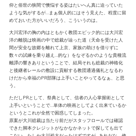
仰と俗世の狭間で懊悩する姿はたいへん真に迫っていた
ような気がするが…まぁ個人的にはそう見えた、程度に留
めておいた方がいいだろう、こういうのは。
大川宏洋の胸の内はともかく教団エピック的には大川宏
洋の離脱は映画の中で総裁が辿った道（天命を受けた人
間が安全な故郷を離れて上京、家族の助けを借りずに
数々の試練を乗り越え…的な）をなぞるかのような貴種流
離譚の響きありということで、結局それも総裁の神格化
と後継者レールの敷設に貢献する教団通過儀礼となるわ
けだから幸福のPR部隊は上手いことやってるなぁ、と思
う。
ただしPRとして、祭典として、信者の人心掌握術として
上手いということで…単体の映画としてよく出来ているか
というとこれが全然で困惑してしまった。
原案が大川総裁は当たり前だがスタッフロールでは確認
できた脚本クレジットがなかなかネットで探しても出て
こない。たしか大川裕太だったはずですが…あれだな、修