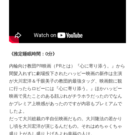
《推定睡眠時間：0分》
内輪向け教団PR映画（PRとは）『心に寄り添う。』から
間髪入れずに劇場投下されたハッピー映画の新作は主演
が大川宏洋＆千眼美子の教団的最強タッグ、映画館に観
に行ったらロビーには『心に寄り添う。』ほかハッピー
映画で見たことのある顔ぶれがチラホラだったのでなん
かプレミア上映感があったのですが内容もプレミアムで
したよ。
だって大川総裁の半自伝映画だもの。大川隆法の若かり
し頃を大川宏洋が演じるんだもの。それはめちゃくちゃ
盛り上がるし盛り上げるよね幸福の人は。