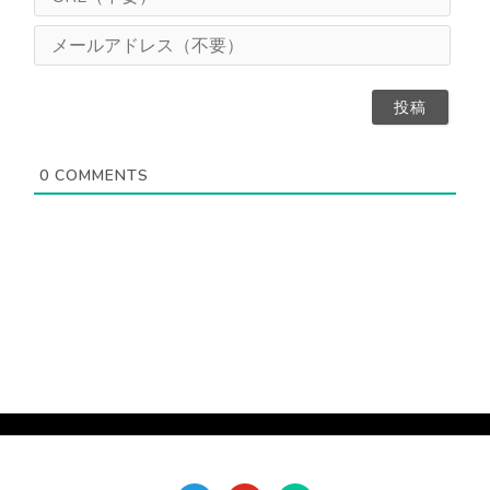
え
R
（
L
メ
任
（
ー
意
不
ル
）
要
ア
）
ド
レ
ス
0
COMMENTS
（
不
要
）