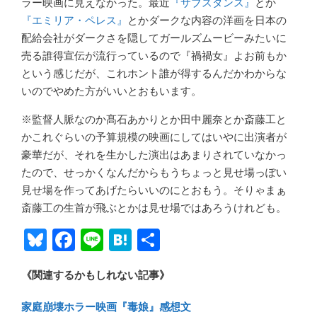
ラー映画に見えなかった。最近
『サブスタンス』
とか
『エミリア・ペレス』
とかダークな内容の洋画を日本の
配給会社がダークさを隠してガールズムービーみたいに
売る誰得宣伝が流行っているので『禍禍女』よお前もか
という感じだが、これホント誰が得するんだかわからな
いのでやめた方がいいとおもいます。
※監督人脈なのか髙石あかりとか田中麗奈とか斎藤工と
かこれぐらいの予算規模の映画にしてはいやに出演者が
豪華だが、それを生かした演出はあまりされていなかっ
たので、せっかくなんだからもうちょっと見せ場っぽい
見せ場を作ってあげたらいいのにとおもう。そりゃまぁ
斎藤工の生首が飛ぶとかは見せ場ではあろうけれども。
Bl
F
Li
H
共
u
ac
n
at
有
《関連するかもしれない記事》
e
e
e
e
sk
b
n
家庭崩壊ホラー映画『毒娘』感想文