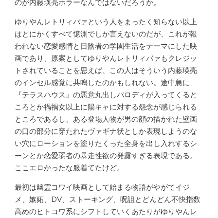
のが内藤瑛亮ホラーなんではないだろうか。
ゆりやんレトリィバァという人をまったく知らない以上
はとにかくすべて憶測でしか言えないのだが、これが報
われない恋愛感情と日陰者の学園生活をテーマにした映
画であり、原案としてゆりやんレトリィバァもクレジッ
トされていることを思えば、この人はそういう内藤瑛亮
のインセル感覚に共鳴したのかもしれない。途中急に
『テラスハウス』の悪意丸出しパロディが入ってくると
ころとか禍禍女以上に陽キャに対する怨念が感じられる
ところであるし、ある登場人物が男の顔の描かれた壁画
の口の部分に穿たれたヴァギナ状としか表現しようのな
い穴にローションを塗りたくった全身を出し入れするシ
ーンとか恋愛弱者の暴走性欲の発露すぎる表現である。
ここエロかったな服着てたけど。
最初は幽霊コワイ映画として始まる物語がやがてイジ
メ、嫉妬、DV、ストーキング、呪詛とどんどん不快指数
高めのヒトコワ系にシフトしていくあたりがゆりやんレ