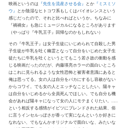
映画というのは
『先生を流産させる会』
とか
『ミスミソ
ウ』
とか陰湿なヒトコワ系もしくはバイオレンスという
感じだったので、それと比べればというか。ちなみに
『禍禍女』も急にミュージカルになるところがあります
（やっぱり『牛乳王子』回帰なのかもしれない）
その『牛乳王子』は女子生徒にいじめられて自殺した男
子生徒が牛乳を吐く幽霊となって自分をいじめた女子生
徒たちに牛乳を吐くというとてもこう若さ故の衝動を感
じる映画だったのだが、内藤瑛亮ホラーの面白いところ
はこれに見られるような女性恐怖と被害者意識にあると
俺は思ってる。女の人は自分をバカにするし容赦がない
からコワイ。でも女の人とエッチなことしたい。陽キャ
は自分をいじめるから全員死んでほしい。でも自分も機
会があれば陽キャになって女の人にモテまくりたい。……
という相反する感情がイビツにブレンドされた結果、俗
に言うインセルっぽさが香って実になんというか好きに
なれない、でもなんかオリジナルで面白いな、みたいな