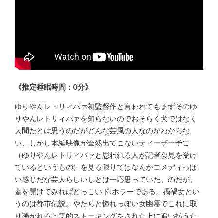
《推定睡眠時間：0分》
ゆりやんレトリィバァ初監督作と言われてもまずそのゆ
りやんレトリィバァを知らないのでおそらく犬ではなく
人間だとは思うのだがどんな芸風の人なのかわからな
い、しかし本編映像が全然出てこないティーザー予告
（ゆりやんレトリィバァと思われる人が記者会見を受け
ているというもの）を見る限りではなんかコメディっぽ
い感じだな芸人らしいしとは一応思っていた。のだが。
蓋を開けてみればどっこいドJホラーである。禍禍女とい
うのは都市伝説。やたらと惚れっぽい女幽霊でこれに取
り憑かれると霊的ストーキングをされた上に追い払うた