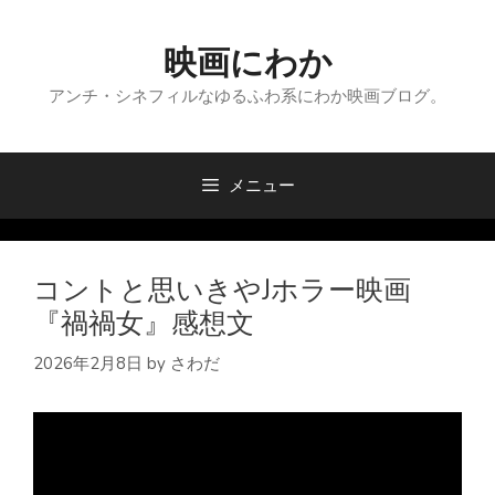
コ
ン
映画にわか
テ
ン
アンチ・シネフィルなゆるふわ系にわか映画ブログ。
ツ
へ
ス
メニュー
キ
ッ
プ
コントと思いきやJホラー映画
『禍禍女』感想文
2026年2月8日
by
さわだ