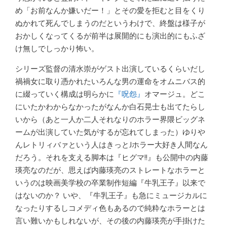
め「お前なんか嫌いだー！」とその愛を拒むと目をくり
ぬかれて死んでしまうのだというわけで、終盤は様子が
おかしくなってくるが前半は展開的にも演出的にもふざ
け無しでしっかり怖い。
シリーズ監督の清水崇がゲスト出演しているくらいだし
禍禍女に取り憑かれたいろんな男の運命をオムニバス的
に綴っていく構成は明らかに
『呪怨』
オマージュ。どこ
にいたかわからなかったがなんか白石晃士も出てたらし
いから（あと一人か二人それなりのホラー界隈ビッグネ
ームが出演していた気がするが忘れてしまった）ゆりや
んレトリィバァという人はきっとJホラー大好き人間なん
だろう。それを支える脚本は『ヒグマ!!』も公開中の内藤
瑛亮なのだが、思えば内藤瑛亮のストレートなホラーと
いうのは映画美学校の卒業制作短編『牛乳王子』以来で
はないのか？ いや、『牛乳王子』も急にミュージカルに
なったりするしコメディ色もあるので純粋なホラーとは
言い難いかもしれないが、その後の内藤瑛亮が手掛けた