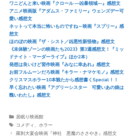
y
o
a
ワニどんと来い映画『クロール ―凶暴領域―』感想文
アニメ映画版『アダムス・ファミリー』ウェンズデー可
ok
愛い感想文
ネットって本当に怖いものですね～映画『スプリー』感
想文
ほのぼの映画『ザ・シスト／凶悪性新怪物』感想文
《未体験ゾーンの映画たち2023》第3週感想文！『ミッ
ドナイト・マーダーライブ』ほか2本）
発想は良いけど習作映画『みなに幸あれ』感想文
お前フルムーンだろ映画『キラー・ナマケモノ』感想文
クリスマスホラー10本観たから感想書くSpecial！！
早く忘れたい映画『アグリーシスター 可愛いあの娘は
醜いわたし』感想文
カ
居眠り映画館
テ
タ
コメディ
、
ホラー
ゴ
グ
羅刹大宴会映画『神社 悪魔のささやき』感想文
リ