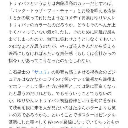
トリィバァというよりは内藤瑛亮のカラーだとすれば、
「バック～トゥザ～フュ～チャ～」とお経を唱える斎藤
工とかの取って付けたようなコメディ要素はゆりやんレ
トリィバァのカラーなのだろうか。どうもそのへんが上
手くハマっていない気がしたし、そのために間延び感も
出てしまったので、無理に笑わせようとしなくてもいい
のになぁとか思うのだが、やっぱ芸人さんだから笑える
映画にしなければみたいな責任感（もしくは会社からの
指令）があってこうなったのかもしれない。
白石晃士の
『サユリ』
の影響も感じさせる禍禍女のビジ
ュアルはなかなかコワイので笑いナシで最初から最後ま
でホラーとして撮った方が映画としては逆に面白くなっ
たと思うのだけれども。でもそういうことでもないの
か。ゆりやんレトリィバァ初監督作という惹句に惹かれ
て映画を観に来る人が見たいのはたぶんホラーよりも笑
いの方であろうから。ということでポスターはピンクを
基調にした毒々しくもkawaii路線になっていてちっともホ