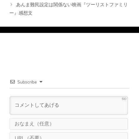
あんま難民設定は関係ない映画『ツーリストファミリ
ー
ー』感想文
Subscribe
500
お
な
ま
U