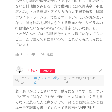
ベラルな舞台俳優があからさまな差別に対して拒絶反応
ないし排他性をみせる一方で世間的には視野狭窄・不寛
容とみなされる典型的アメリカ的白人下層労働者（所謂
ホワイトトラッシュ）であるマットデイモンがおかまい
なしに聞き込みを続けようとする場面とか、リベラルの
排他性みたいなものを描くのが非常に巧いなあ、と。
さわださんのブログは映画そのものは観ていなくてもレ
ビューだけ読んでも面白いので、これからも楽しみにし
ています。
0
0
返信
さわだ
Author
Reply
ポリフォニー緑ヶ
2023年8月11日 3:41
to
丘
PM
超・ありがとうございます！励みになります！あ、つい
でと言ってはなんですが、俺がこの人は面白い文章を書
くなぁと思った人に声をかけて一緒に映画評論とか映画
ユーモア記事を書いてもらってる映画のWEB ZINE