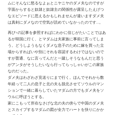
ムにそんなに怒るなよぉとニヤニヤのダメ夫なのですが
字面からすると奴隷と奴隷主の関係性が露呈したえげつ
なエピソードに思えるかもしれませんが違いますダメ夫
は真剣にダメなので空気が読めていなかったのです…。
再び↑の記事を参照すればにわかに信じがたいことではあ
るが韓国に行く、とマダムは夫家族に事前に言ってしま
う。どうしようもなくダメな息子のために嫁を買った立
場からすればいや別にそれを容認するわけではないので
すが普通、なに言ってんだと一蹴しそうなもんだと思う
がアンタがそうしたいなら行ってらっしゃいがこの家族
なのだった。
ダメ夫はわざわざ見送りにまで行く。ほんでそれから数
年経って二人の息子と北の夫も脱北させてソウルのマン
ションで一緒に暮らしていたマダムの方でもダメ夫をソ
ウルに呼ぼうとする。
家にこもって所在なさげな北の夫の傍らで中国のダメ夫
とスカイプするマダムの図が全力でハートを抉りにかか