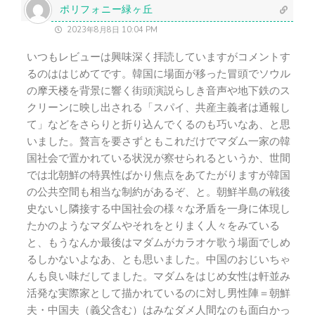
）
ポリフォニー緑ヶ丘
2023年8月8日 10:04 PM
いつもレビューは興味深く拝読していますがコメントす
るのははじめてです。韓国に場面が移った冒頭でソウル
の摩天楼を背景に響く街頭演説らしき音声や地下鉄のス
クリーンに映し出される「スパイ、共産主義者は通報し
て」などをさらりと折り込んでくるのも巧いなあ、と思
いました。贅言を要さずともこれだけでマダム一家の韓
国社会で置かれている状況が察せられるというか、世間
では北朝鮮の特異性ばかり焦点をあてたがりますが韓国
の公共空間も相当な制約があるぞ、と。朝鮮半島の戦後
史ないし隣接する中国社会の様々な矛盾を一身に体現し
たかのようなマダムやそれをとりまく人々をみている
と、もうなんか最後はマダムがカラオケ歌う場面でしめ
るしかないよなあ、とも思いました。中国のおじいちゃ
んも良い味だしてました。マダムをはじめ女性は軒並み
活発な実際家として描かれているのに対し男性陣＝朝鮮
夫・中国夫（義父含む）はみなダメ人間なのも面白かっ