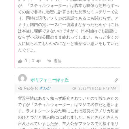
が、『スティルウォーター』は脚本も映像も芝居もすべ
ての面で非常に緻密に計算された見事なミステリーであ
り、同時に現代アメリカの寓話であるにも関わらず、ア
メリカ国内の賞レースに一切絡まなかったためか（これ
は本当に理解できないのですが…）日本国内でも話題に
ならず小規模公開のまま終わってしまい、もっと多くの
人に観られてもいいのにな～と歯がゆい思いをしていた
んですよ。
0
0
返信
ポリフォニー緑ヶ丘
Reply to
さわだ
2023年8月11日 6:49 AM
背景事情はあまり知らず紹介されていたので観てみたの
ですが『スティルウォーター』はマジで名作だと思いま
す。ラストシーンをみた時にこれは最良のアメリカ映画
のひとつだと個人的には感じました。あとさわださんも
言及されていましたが、主人公がフランスで同棲するリ