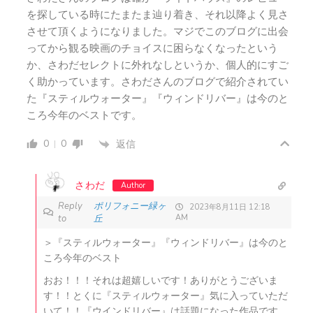
を探している時にたまたま辿り着き、それ以降よく見さ
させて頂くようになりました。マジでこのブログに出会
ってから観る映画のチョイスに困らなくなったという
か、さわだセレクトに外れなしというか、個人的にすご
く助かっています。さわださんのブログで紹介されてい
た『スティルウォーター』『ウィンドリバー』は今のと
ころ今年のベストです。
0
0
返信
さわだ
Author
Reply
ポリフォニー緑ヶ
2023年8月11日 12:18
to
丘
AM
＞『スティルウォーター』『ウィンドリバー』は今のと
ころ今年のベスト
おお！！！それは超嬉しいです！ありがとうございま
す！！とくに『スティルウォーター』気に入っていただ
いて！！『ウインドリバー』は話題になった作品です