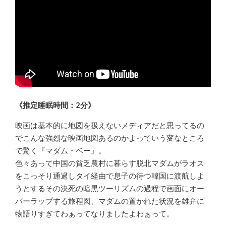
《推定睡眠時間：2分》
映画は基本的に地図を扱えないメディアだと思ってるの
でこんな強烈な映画地図あるのかよっていう変なところ
で驚く『マダム・ベー』。
色々あって中国の貧乏農村に暮らす脱北マダムがラオス
をこっそり通過しタイ経由で息子の待つ韓国に渡航しよ
うとするその決死の暗黒ツーリズムの過程で画面にオー
バーラップする旅程図、マダムの置かれた状況を雄弁に
物語りすぎてわぁってなりましたよわぁって。