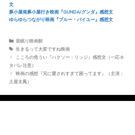
文
豚小屋発豚小屋行き映画『GUNDA/グンダ』感想文
ゆらゆらつながり映画『ブルー・バイユー』感想文
カ
居眠り映画館
テ
タ
生きるって大変ですね映画
ゴ
グ
こころの危うい『ハクソー・リッジ』感想文（一応ネ
リ
タバレ注意）
ー
映画の感想『兄に愛されすぎて困ってます』（主演：
土屋太鳳）