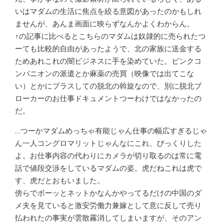
いはマダムの生活に焦点を絞る意図があったのかもしれ
ませんが、あんま画面に映らずなんかよくわからん。
↑の記事に比べるとこちらのマダムは奴隷的に売られたつ
ーても比較的自由があったようで、北の家族に送金する
ためあれこれの闇ビジネスに手を染めていた。ピンクコ
ンパニオンの派遣とか麻薬の売買（映像では出てこな
い）とかにプラスしての脱北の斡旋なので、別に脱北ブ
ローカーのお仕事ドキュメントつーわけではなかったの
だ。
…つーかマダムめっちゃ有能じゃん仕事の幅広すぎるじゃ
ん一人コングロマリットじゃんなにこれ、びっくりした
よ。お仕事内容の代わりにカメラが切り取るのは常に電
話で値段交渉をしているマダムの姿。虎だねこれは虎で
す、虎だとおもいました。
傍らでボーッとネットかなんかやってるだけの中国のダ
メ夫を見ていると激安労働力兼嫁として意に反して売り
払われたの事実が雲散霧消してしまいますが、そのアン