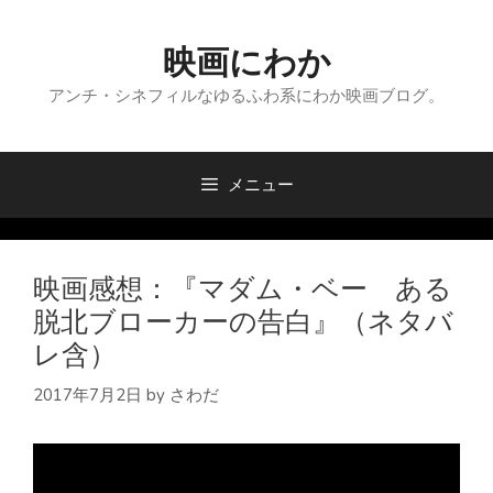
コ
ン
映画にわか
テ
ン
アンチ・シネフィルなゆるふわ系にわか映画ブログ。
ツ
へ
ス
メニュー
キ
ッ
プ
映画感想：『マダム・ベー ある
脱北ブローカーの告白』（ネタバ
レ含）
2017年7月2日
by
さわだ