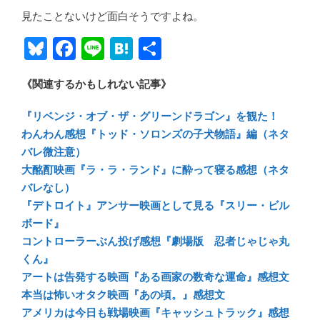
見たことないけど面白そうですよね。
Bl
F
Li
H
共
u
ac
n
at
有
《関連するかもしれない記事》
e
e
e
e
sk
b
n
『リベンジ・オブ・ザ・グリーンドラゴン』を観た！
y
o
a
わんわん感想『トッド・ソロンズの子犬物語』編（ネタ
バレ微注意）
ok
大酩酊映画『ラ・ラ・ランド』に酔って寝る感想（ネタ
バレなし）
『デトロイト』アンサー映画として見る『スリー・ビル
ボード』
コントローラーぶん投げ感想『劇場版 忍者じゃじゃ丸
くん』
アートは告発する映画『ある画家の数奇な運命』感想文
本当は怖いオタク映画『あの頃。』感想文
アメリカは今日も戦場映画『キャッシュトラック』感想