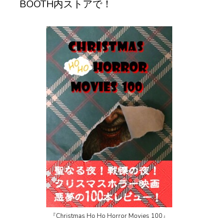
BOOTH内ストアで！
『Christmas Ho Ho Horror Movies 100』