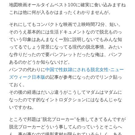
地図映画オールタイムベスト100に確実に食い込みますね
これは他に何が入るかはまったくわかりませんが。
それにしてもコンパクトな映画で上映時間72分、短い。
そのうえ基本的には生活ドキュメントなので脱北ものっ
ていう印象はあんまなくー別に説明しないでもみんな知
ってるでしょう背景になってる現代の脱北事情、みたい
な作りだったので要パンフレットだったな俺は、パンフ
あるのかどうか知らないけど。
パンフの代わりに
中国で性奴隷にされる脱北女性-ニュー
ズウィーク日本版
の記事が参考になったのでリンク貼っ
ておく。
その後の経過はだいぶ違うがこうしてマダムはマダムに
なったのです的なイントロダクションにはなるんじゃな
いですかね。
ところで邦題は“脱北ブローカー”を推してきてるんですが
脱北ブローカーどういう事してんのっていうとそこらへ
ん、事が事なので撮影素材が限られているらしく、ある