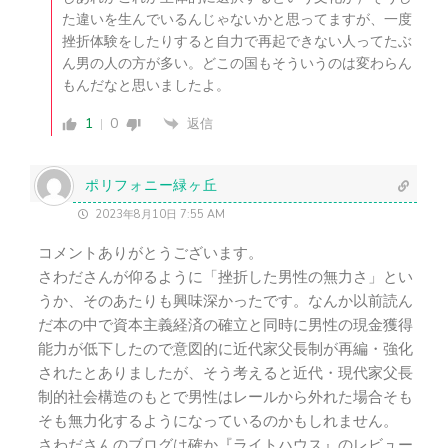
た違いを生んでいるんじゃないかと思ってますが、一度
挫折体験をしたりすると自力で再起できない人ってたぶ
ん男の人の方が多い。どこの国もそういうのは変わらん
もんだなと思いましたよ。
1
0
返信
ポリフォニー緑ヶ丘
2023年8月10日 7:55 AM
コメントありがとうございます。
さわださんが仰るように「挫折した男性の無力さ」とい
うか、そのあたりも興味深かったです。なんか以前読ん
だ本の中で資本主義経済の確立と同時に男性の現金獲得
能力が低下したので意図的に近代家父長制が再編・強化
されたとありましたが、そう考えると近代・現代家父長
制的社会構造のもとで男性はレールから外れた場合そも
そも無力化するようになっているのかもしれません。
さわださんのブログは確か『ライトハウス』のレビュー