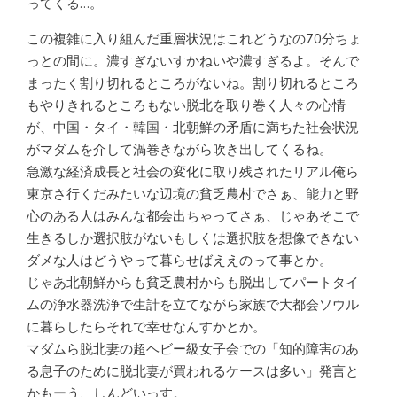
ってくる…。
この複雑に入り組んだ重層状況はこれどうなの70分ちょ
っとの間に。濃すぎないすかねいや濃すぎるよ。そんで
まったく割り切れるところがないね。割り切れるところ
もやりきれるところもない脱北を取り巻く人々の心情
が、中国・タイ・韓国・北朝鮮の矛盾に満ちた社会状況
がマダムを介して渦巻きながら吹き出してくるね。
急激な経済成長と社会の変化に取り残されたリアル俺ら
東京さ行くだみたいな辺境の貧乏農村でさぁ、能力と野
心のある人はみんな都会出ちゃってさぁ、じゃあそこで
生きるしか選択肢がないもしくは選択肢を想像できない
ダメな人はどうやって暮らせばええのって事とか。
じゃあ北朝鮮からも貧乏農村からも脱出してパートタイ
ムの浄水器洗浄で生計を立てながら家族で大都会ソウル
に暮らしたらそれで幸せなんすかとか。
マダムら脱北妻の超ヘビー級女子会での「知的障害のあ
る息子のために脱北妻が買われるケースは多い」発言と
かもーう、しんどいっす。