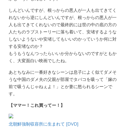
しんどいんですが、根っからの悪人が一人も出てきてく
れないから逆にしんどいんですが、根っからの悪人が一
人も出てきてくれないので最終的には世の中の底の方の
人たちのラブストーリーに落ち着いて、安堵するような
しないようないや安堵してもいいのかっていうか何に対
する安堵なのか？
もうもうなんつったらいいか分からないのですがともか
く、大変面白い映画でしたね。
あとちなみに一番好きなシーンは息子によく似てダメそ
うな中国のダメ夫の父親が部屋でタバコを吸って「嫁の
前で吸うんじゃねぇよ！」とか妻に怒られるシーンで
す。
【ママー！これ買ってー！】
北朝鮮強制収容所に生まれて [DVD]