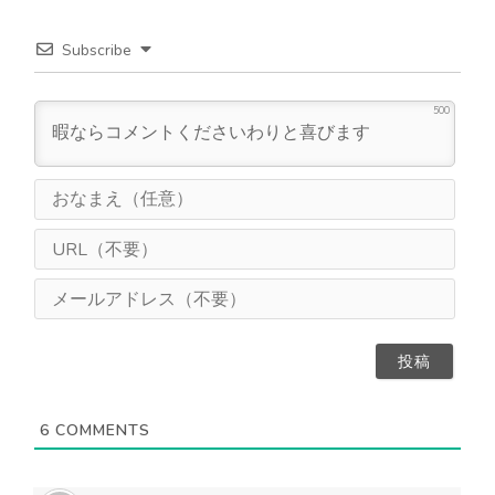
Subscribe
500
お
な
ま
U
え
R
（
L
メ
任
（
ー
意
不
ル
）
要
ア
）
ド
レ
ス
6
COMMENTS
（
不
要