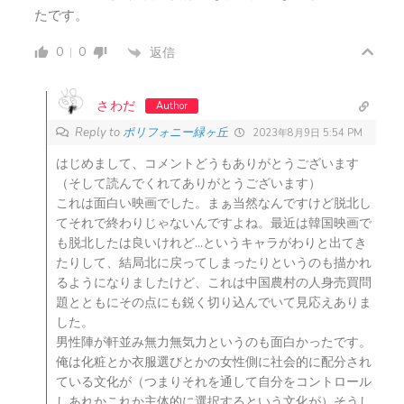
たです。
0
0
返信
さわだ
Author
Reply to
ポリフォニー緑ヶ丘
2023年8月9日 5:54 PM
はじめまして、コメントどうもありがとうございます
（そして読んでくれてありがとうございます）
これは面白い映画でした。まぁ当然なんですけど脱北し
てそれで終わりじゃないんですよね。最近は韓国映画で
も脱北したは良いけれど…というキャラがわりと出てき
たりして、結局北に戻ってしまったりというのも描かれ
るようになりましたけど、これは中国農村の人身売買問
題とともにその点にも鋭く切り込んでいて見応えありま
した。
男性陣が軒並み無力無気力というのも面白かったです。
俺は化粧とか衣服選びとかの女性側に社会的に配分され
ている文化が（つまりそれを通して自分をコントロール
しあれかこれか主体的に選択するという文化が）そうし