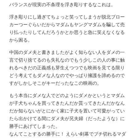
バランスが現実の不条理を浮き彫りするなこれは。
浮き彫りにし過ぎてちょっと笑ってしまうが脱北ブロー
カーつーぐらいだからマダムもヤングマダムを騙して売
り払ったりしてんだろうかとか思うと急に笑えなくなる
から困る。
中国のダメ夫と書きましたがよく知らない人をダメの一
言で切り捨てるのも失礼なのでもう少しこの人の事に触
れるべきだの正義感も芽生えつつでも映画を見てる限り
どう考えてもダメな人なのでやっぱり擁護を諦めるので
すがしかしそこがキーだったなこの映画の。
もう本当にダメな人でどのようにダメかというとマダム
が子犬ちゃんを買ってきたんだか貰ってきたんだかなん
だか知らないがとにかく家に子犬を置いて可愛がってい
たら出かけてる間にダメ夫が兄夫婦（だったような）に
勝手にあげてしまった。
なんてことするの勝手に！ えらい剣幕でブチ切れるマダ