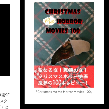
『Christmas Ho Ho Horror Movies 100』
開SF
ノスタ
F）と