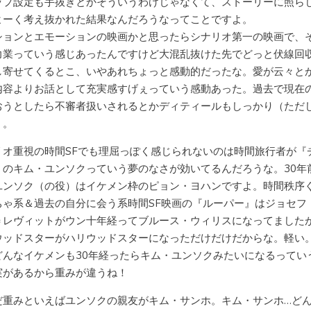
ップ設定も手抜きとかそういうわけじゃなくて、ストーリーに照ら
よーく考え抜かれた結果なんだろうなってことですよ。
ションとエモーションの映画かと思ったらシナリオ第一の映画で、
力業っていう感じあったんですけど大混乱抜けた先でどっと伏線回
し寄せてくるとこ、いやあれちょっと感動的だったな。愛が云々と
内容よりお話として充実感すげぇっていう感動あった。過去で現在
おうとしたら不審者扱いされるとかディティールもしっかり（ただ
）。
リオ重視の時間SFでも理屈っぽく感じられないのは時間旅行者が『
』のキム・ユンソクっていう夢のなさが効いてるんだろうな。30年
ユンソク（の役）はイケメン枠のピョン・ヨハンですよ。時間秩序
ちゃ系＆過去の自分に会う系時間SF映画の『ルーパー』はジョセフ
＝レヴィットがウン十年経ってブルース・ウィリスになってました
ウッドスターがハリウッドスターになっただけだけだからな。軽い
どんなイケメンも30年経ったらキム・ユンソクみたいになるってい
実があるから重みが違うね！
だ重みといえばユンソクの親友がキム・サンホ。キム・サンホ…ど