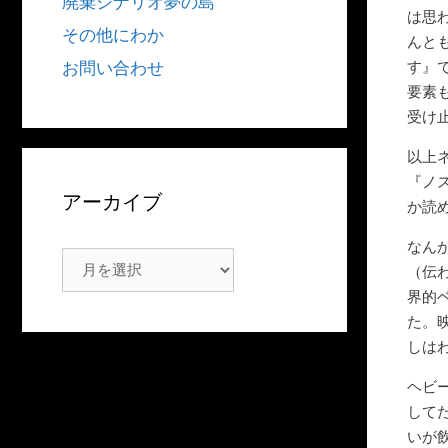
廃棄シナリオ夢の島
は思
その他にわか
んと
す』
お問い合わせ
要素
受け
以上
『ノ
アーカイブ
か読
なん
ア
（伝
ー
界的
カ
た。
イ
しは
ブ
ヘビ
して
いが