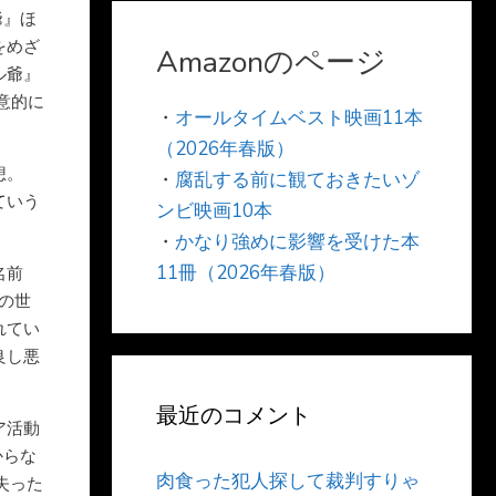
爺』ほ
をめざ
Amazonのページ
ル爺』
意的に
・
オールタイムベスト映画11本
（2026年春版）
想。
・
腐乱する前に観ておきたいゾ
ていう
ンビ映画10本
・
かなり強めに影響を受けた本
11冊（2026年春版）
名前
ーの世
れてい
良し悪
最近のコメント
ア活動
からな
肉食った犯人探して裁判すりゃ
失った