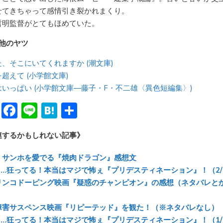
せてきちゃって感情引き裂かれまくり。
哲明監督がとてもほめていた。
の他のヤツ
、そこにいてくれますか (潮文庫)
超えて (小学館文庫)
はいっぱい (小学館文庫―藤子・F・不二雄〈異色短編集〉)
Bl
F
Li
H
共
u
ac
n
at
有
連するかもしれない記事》
e
e
e
e
sk
b
n
・サンホを愛でる『焼肉ドラゴン』感想文
y
o
a
く…狂ってる！本当はマジで怖ぇ『プリデスティネーション』！（2/
リンコドーピング映画『疑惑のチャンピオン』の感想（ネタバレと
ok
障害サスペンス映画『リピーテッド』を観た！（※ネタバレなし）
く…狂ってる！本当はマジで怖ぇ『プリデスティネーション』！（1/