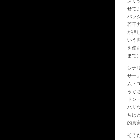
スリ
せて
パッ
若干
が押
いう
を使
まで
シナ
サー
ム・
ゃぐ
ドン
ハリ
ちは
的真
そう