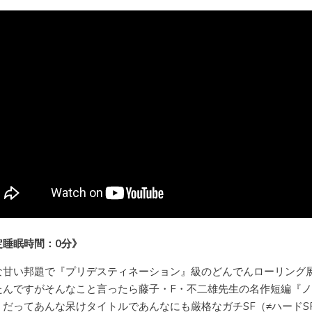
定睡眠時間：0分》
な甘い邦題で『プリデスティネーション』級のどんでんローリング展
たんですがそんなこと言ったら藤子・F・不二雄先生の名作短編『
』だってあんな呆けタイトルであんなにも厳格なガチSF（≠ハードS