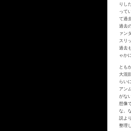
りし
って
て過
過去
ァン
スリ
過去
ゃか
とも
大混
らい
アン
がな
想像
な。
説よ
整理