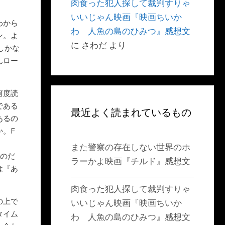
肉食った犯人探して裁判すりゃ
いいじゃん映画『映画ちいか
わから
わ 人魚の島のひみつ』感想文
ン。よ
に
さわだ
より
しかな
んロー
何度読
である
最近よく読まれているもの
あるの
か。F
また警察の存在しない世界のホ
いのだ
ラーかよ映画『チルド』感想文
は『あ
肉食った犯人探して裁判すりゃ
の上で
いいじゃん映画『映画ちいか
タイム
わ 人魚の島のひみつ』感想文