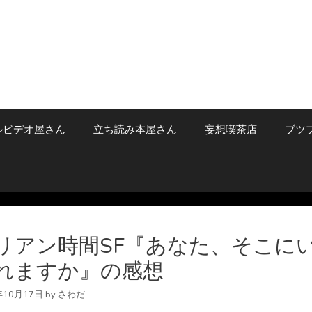
ルビデオ屋さん
立ち読み本屋さん
妄想喫茶店
ブツ
リアン時間SF『あなた、そこに
れますか』の感想
年10月17日
by
さわだ