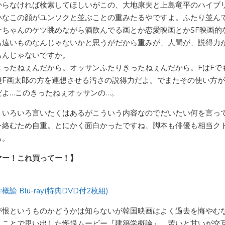
からなければ検索してほしいがこの、大地康夫と上島竜平のハイブ
いなこの顔がユンソクと並ぶことの重みたるやですよ。ふたり並ん
ーちゃんのケツ眺めながら酒飲んでる画とか恋愛映画とかSF映画的
も遠いものなんじゃないかと思うがだから重みが、人間が、説得力
もんじゃないですか。
きったねぇんだから。オッサンふたりきったねぇんだから。FはFで
漫F画太郎の方を連想させる汚さの説得力だよ。でまたその使い方
だよ…このきったねぇオッサンの…。
、いろいろ言いたくはあるがこういう内容なのでだいたい何を言っ
レ絡むため自重。とにかく面白かったですね、脚本も俳優も相当ク
も。
マー！これ買ってー！】
概論 Blu-ray(特典DVD付2枚組)
が恨というものかどうかは知らないが韓国映画はよく過去を悔やむ
うことで思い出した悔恨ムービー『建築学概論』。苦いと甘いが交