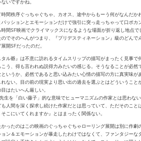
ゃないですかね。
て時間秩序ぐっちゃぐちゃ、カオス、途中からもーう何がなんだか
まパッションとエモーションだけで強引に突っ走っちゃって口ポカ
る時間SF映画でクライマックスになるような場面が折り返し地点で
たのでそのへんがつまり、『プリデスティネーション』級のどんで
グ展開SFだったのだ。
スタル爺』は不意に訪れるタイムスリップの描写がまったく見事で
もこう、得も言われぬ説得力みたいの感じる。そうなることが必然
なというか、必然であると思い込みたい心情の描写の方に真実味が
しれない。目の前の現実より思い出の過去を選ぶとはどういうこと
の目はたいへん厳しい。
F先生を「白い藤子」的な意味でヒューマニズムの作家とは思わな
ども人間を深く探求し続けた作家だとは思っていて、ただそのこと
、そこにいてくれますか』とはまったく関係ない。
たかったのはこの映画のぐっちゃぐちゃローリング展開は別に作劇
ション＆エモーションが暴走したわけではなくて、ファンタジーな