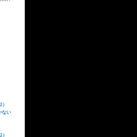
2）
かない
2）