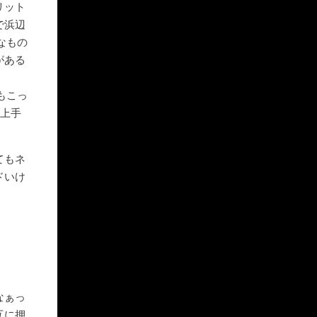
リット
で浜辺
なもの
がある
もこっ
が上手
てもネ
ドいけ
なぁっ
互に押