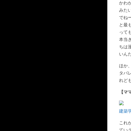
かわ
みた
でね
と最
って
本当
ちは
いん
ほか
タバ
れど
【マ
建築学
これ
てい