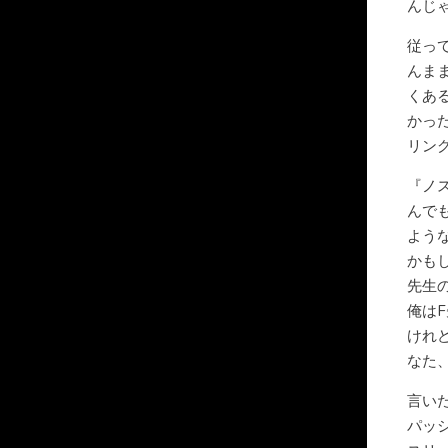
んじ
従っ
んま
くあ
かっ
リン
『ノ
んで
よう
かも
先生
俺は
けれ
なた
言い
パッ