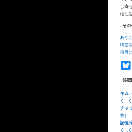
し寄
松江
↓そ
あなた
時空を
箱舟
《関
キム
く…
チャ
方）
記憶
く…