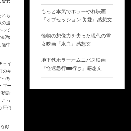
し合わ
もっと本気でホラーやれ映画
それも
『オブセッション 災愛』感想文
収の波
かって
怪物の想像力を失った現代の雪
の紙幣
女映画『氷血』感想文
し途中
地下鉄ホラーオムニバス映画
チェイ
『怪速急行■■行き』感想文
前のキ
ぐっち
・ゴー
が所詮
。こっ
う圧倒
んな顔