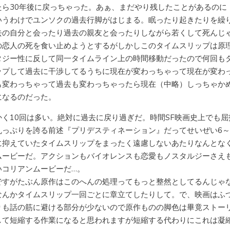
たら30年後に戻っちゃった。あぁ、まだやり残したことがあるのに
いうわけでユンソクの過去行脚がはじまる。眠ったり起きたりを繰
去の自分と会ったり過去の親友と会ったりしながら若くして死んじ
の恋人の死を食い止めようとするがしかしこのタイムスリップは原
タジー性に反して同一タイムライン上の時間移動だったので何回も
ップして過去に干渉してるうちに現在が変わっちゃって現在が変わ
も変わっちゃって過去も変わっちゃったら現在（中略）しっちゃか
になるのだった。
かく10回は多い。絶対に過去に戻り過ぎだ。時間SF映画史上でも屈
乱っぷりを誇る前述『プリデスティネーション』だってせいぜい6～
に抑えていたタイムスリップをまったく遠慮しないあたりなんとな
ムービーだ。アクションもバイオレンスも恋愛もノスタルジーさえ
いコリアンムービーだ…。
ですがたぶん原作はこのへんの処理ってもっと整然としてるんじゃ
なんかタイムスリップ一回ごとに章立てしたりして。で、映画はふ
りも話の筋に避ける部分が少ないので原作ものの脚色は畢竟ストー
して短縮する作業になると思われますが短縮する代わりにこれは凝