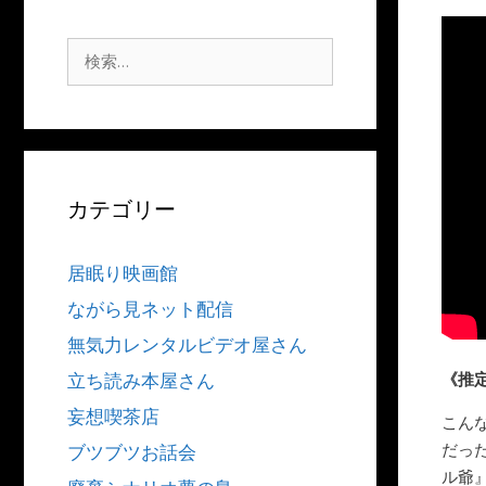
検
索:
カテゴリー
居眠り映画館
ながら見ネット配信
無気力レンタルビデオ屋さん
《推
立ち読み本屋さん
妄想喫茶店
こん
だっ
ブツブツお話会
ル爺