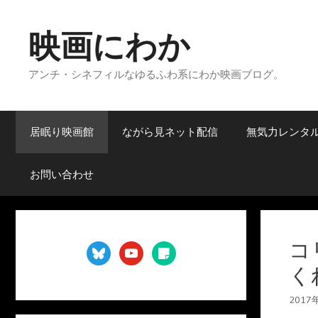
コ
ン
映画にわか
テ
ン
アンチ・シネフィルなゆるふわ系にわか映画ブログ。
ツ
へ
ス
キ
居眠り映画館
ながら見ネット配信
無気力レンタ
ッ
プ
お問い合わせ
コ
bluesky
youtube
sticky-
note
く
2017