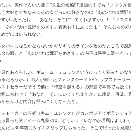
わない。傑作ぞろいの藤子F先生の短編SF漫画の中でも『ノスタル
もう大好きでちなみにその次ぐらいに好きなのは『あのバカは荒野
ですが…あったね、『あなた、そこにいてくれますか』！ 『ノスタ
も『あのバカは荒野をめざす』要素も中にあったよ！ そんなもの好
止めずにはいられない。
ネタバレになるかならないかギリギリのラインを攻めたところで感
スタル爺』と『あのバカは荒野をめざす』の内容は勝手に調べろっ
め。
か原作あるらしい。ギヨーム・ミュッソというびっくり箱みたいな
わるだろうか…）の人が書いたファンタジー？ SF？ ラブストーリ
ベストセラーだそうで前は『時空を超える』の邦題で本邦でも読ま
映画に合わせて『あなた、そこにいてくれますか』に改題・再販。
わからんけど内容は掴みにくくなったな。
ースモーカーの医者（キム・ユンソク）がカンボジアでボランティ
たら貰った謎アイテム丸薬×10。どういうアレなのか理屈はよくわ
飲んだら30年前にタイムスリップしちゃった。そこで眠ったり意識