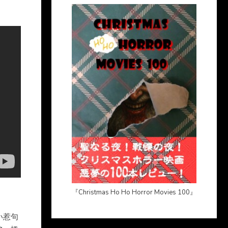
『Christmas Ho Ho Horror Movies 100』
い惹句