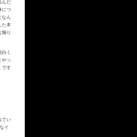
込んだ
身につ
じなん
した本
な煽り
面白く
とやっ
くです
れてい
だなイ