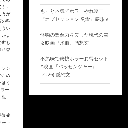
ても）
もっと本気でホラーやれ映画
ろうが
『オブセッション 災愛』感想文
福の科
そうい
怪物の想像力を失った現代の雪
んかよ
の世も
女映画『氷血』感想文
自己啓
不気味で爽快ホラーお得セット
A映画『パッセンジャー』
イソン
(2026) 感想文
のため
っぽく
つラー
「根
時隆盛
出来上