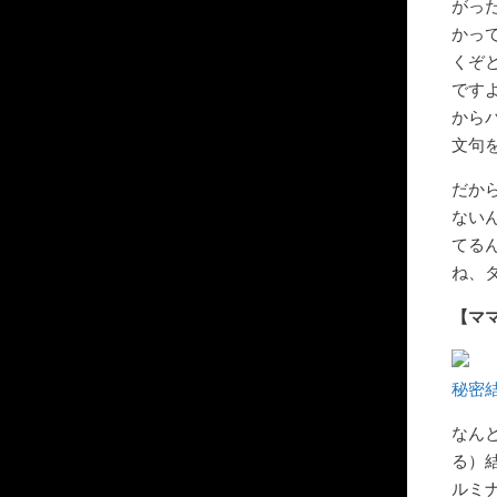
がっ
かっ
くぞ
です
から
文句
だか
ない
てる
ね、
【マ
秘密
なん
る）
ルミ