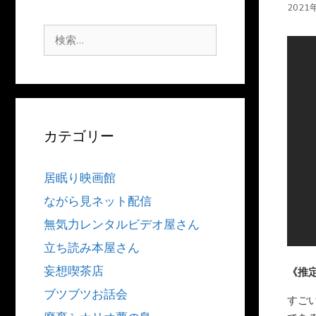
2021
検
索:
カテゴリー
居眠り映画館
ながら見ネット配信
無気力レンタルビデオ屋さん
立ち読み本屋さん
妄想喫茶店
《推
ブツブツお話会
すご