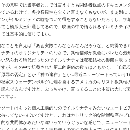
。その意味では当事者とまでは言えずとも関係者視点のドキュメン
っているわけで、多少客観性を欠くと言えなくもないが、まぁ別に
ソンがイルミナティの嘘をついて得をすることもないだろうし、字
しても橋爪大三郎通してるので、映画の中で語られるイルミナティ
しては基本的に信じてよい。
的なことを言えば「あぁ実際こんなもんなんだろうな」と納得でき
ミナティのオリジナリティのなさで、異端信仰が教会にバレたら処
らい怒られる時代だったのでイルミナティは秘密結社の形態を取っ
ですが、その中で培養された厨二的密儀の数々はともかく、「自己
「原罪の否定」とか「神の遍在」とか…最近ニューソートっていう1
神秘家スウェーデンボルグに端を発するアメリカのキリスト教異端
を読んでるんですけど、ぶっちゃけ、言ってることの本質は大して
んですよ。
ーソートはもっと個人主義的なのでイルミナティみたいなユートピ
は持ってないっぽいですけど、これはカトリック的な階層秩序かプ
ト的な共同体かみたいな違いっていうぐらいな感じで、ニューソー
てもイルミナティにしても結局個人の霊性の向上っていうのを目指