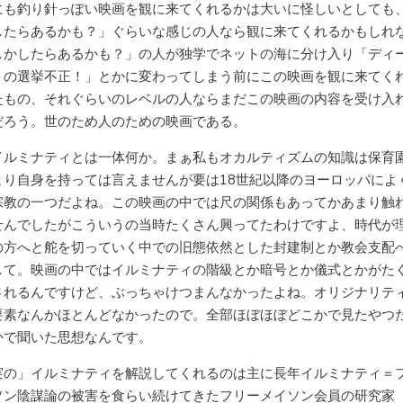
にも釣り針っぽい映画を観に来てくれるかは大いに怪しいとしても
したらあるかも？」ぐらいな感じの人なら観に来てくれるかもしれ
しかしたらあるかも？」の人が独学でネットの海に分け入り「ディ
トの選挙不正！」とかに変わってしまう前にこの映画を観に来てく
たもの、それぐらいのレベルの人ならまだこの映画の内容を受け入
だろう。世のため人のための映画である。
イルミナティとは一体何か。まぁ私もオカルティズムの知識は保育
まり自身を持っては言えませんが要は18世紀以降のヨーロッパによ
宗教の一つだよね。この映画の中では尺の関係もあってかあまり触
せんでしたがこういうの当時たくさん興ってたわけですよ、時代が
の方へと舵を切っていく中での旧態依然とした封建制とか教会支配
して。映画の中ではイルミナティの階級とか暗号とか儀式とかがた
されるんですけど、ぶっちゃけつまんなかったよね。オリジナリテ
要素なんかほとんどなかったので。全部ほぼほぼどこかで見たやつ
かで聞いた思想なんです。
実の」イルミナティを解説してくれるのは主に長年イルミナティ＝
ソン陰謀論の被害を食らい続けてきたフリーメイソン会員の研究家