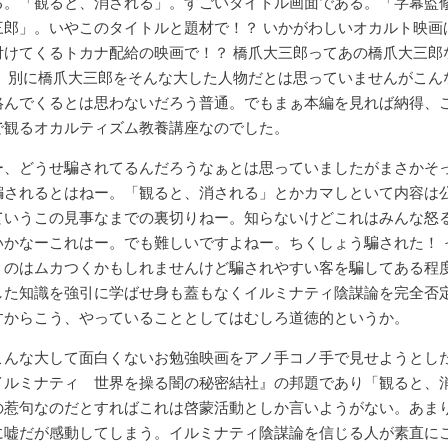
る。「観ると、消される」。すごいタイトル画面である。「字幕監
三郎」。いやこのタイトルと題材で！？ いかがわしいオカルト映画
付けてくるトカナ配給の映画で！？ 橋爪大三郎ってあの橋爪大三郎
？ 別に橋爪大三郎をそんな大した人物だとは思っていませんがこん
絡んでくるとは思わないだろう普通。でもまぁ本編を見れば納得、
で観るオカルティズム教養講座なのでした。
ー、どうせ騙されてるんだろうなぁとは思っていましたがまさかそ
騙されるとはねー。「観ると、消される」とかカマしといて内容は
ていうこの見事なまでの裏切りねー。知らないけどこれはみんな怒
いかなーこれはー。でも難しいですよねー。ちくしょう騙された！ 
くのはムカつくかもしれませんけど騙されやすい客を騙してある程
した知識を強引に学ばせ身も蓋もなくイルミナティ陰謀論を完全否
すからこう、やっていることとしてはむしろ道徳的というか。
こんな大して面白くないお勉強映画をアノ手コノ手で見せようとし
イルミナティ 世界を操る闇の秘密結社』の邦題であり「観ると、
の惹句なのだとすればこれは啓蒙活動としか言いようがない。あま
に嘘だが感動してしまう。イルミナティ陰謀論を信じる人が素直に