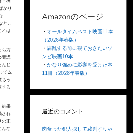
修：橋
ばかり
Amazonのページ
な
なとこ
これは
・
オールタイムベスト映画11本
（2026年春版）
・
腐乱する前に観ておきたいゾ
っち方
ンビ映画10本
公開講
・
かなり強めに影響を受けた本
るんじ
ってム
11冊（2026年春版）
度ちゃ
定する
た結果
最近のコメント
消され
りの正
こんな
肉食った犯人探して裁判すりゃ