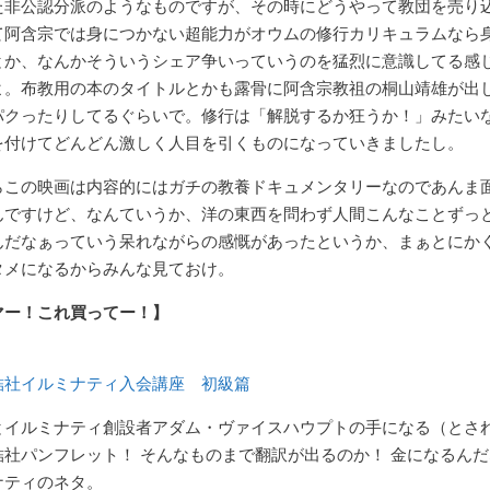
た非公認分派のようなものですが、その時にどうやって教団を売り
て阿含宗では身につかない超能力がオウムの修行カリキュラムなら
とか、なんかそういうシェア争いっていうのを猛烈に意識してる感
よ。布教用の本のタイトルとかも露骨に阿含宗教祖の桐山靖雄が出
パクったりしてるぐらいで。修行は「解脱するか狂うか！」みたい
を付けてどんどん激しく人目を引くものになっていきましたし。
らこの映画は内容的にはガチの教養ドキュメンタリーなのであんま
んですけど、なんていうか、洋の東西を問わず人間こんなことずっ
んだなぁっていう呆れながらの感慨があったというか、まぁとにか
タメになるからみんな見ておけ。
マー！これ買ってー！】
結社イルミナティ入会講座 初級篇
とイルミナティ創設者アダム・ヴァイスハウプトの手になる（とさ
結社パンフレット！ そんなものまで翻訳が出るのか！ 金になるん
ナティのネタ。