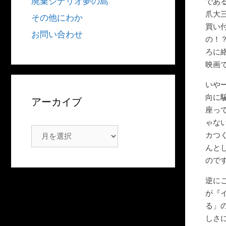
廃棄シナリオ夢の島
であ
爪大
その他にわか
買い
お問い合わせ
の！
ろに
映画
いや
向に
アーカイブ
座っ
ゃな
ア
カつ
ー
んと
カ
ので
イ
逆に
ブ
が『
る」
しさ