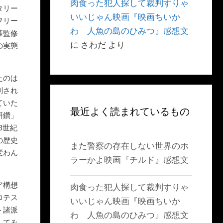
肉食った犯人探して裁判すりゃ
タリー
いいじゃん映画『映画ちいか
フリー
わ 人魚の島のひみつ』感想文
幕監修
に
さわだ
より
の実態
たのは
刑され
ていた
最近よく読まれているもの
研鑽」
8世紀
の歴史
また警察の存在しない世界のホ
変わん
ラーかよ映画『チルド』感想文
ア構想
肉食った犯人探して裁判すりゃ
ロテス
いいじゃん映画『映画ちいか
ト諸派
わ 人魚の島のひみつ』感想文
してみ