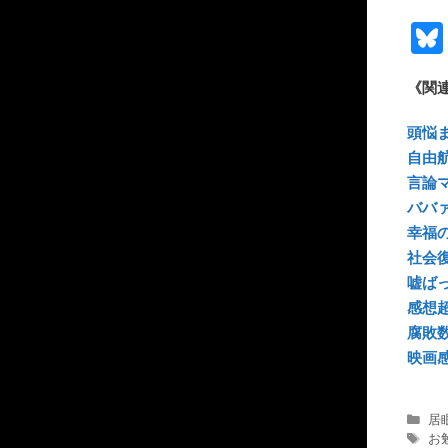
《関
頭悩
自由
言論
ババ
幸福
社会
嘘ば
感想
腐敗
映画
カ
居
テ
タ
お