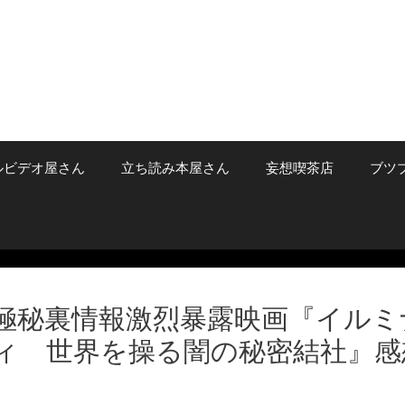
ルビデオ屋さん
立ち読み本屋さん
妄想喫茶店
ブツ
極秘裏情報激烈暴露映画『イルミ
ィ 世界を操る闇の秘密結社』感