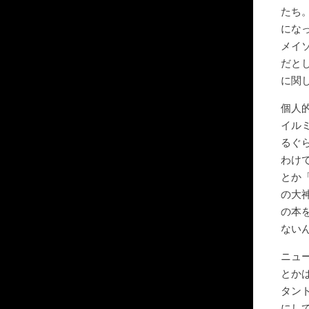
たち
にな
メイ
だと
に関
個人
イル
るぐ
わけ
とか
の大
の本
ない
ニュ
とか
タン
にし