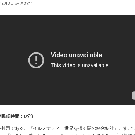
年2月8日
by
さわだ
定睡眠時間：0分》
い邦題である。『イルミナティ 世界を操る闇の秘密結社』。すご