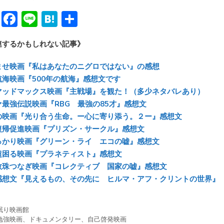
Bl
F
Li
H
共
u
ac
n
at
有
連するかもしれない記事》
e
e
e
e
sk
b
n
ませ映画『私はあなたのニグロではない』の感想
y
o
a
航海映画『500年の航海』感想文です
マッドマックス映画『主戦場』を観た！（多少ネタバレあり）
ok
ァ最強伝説映画『RBG 最強の85才』感想文
の映画『光り合う生命。ー心に寄り添う。２ー』感想文
復帰促進映画『プリズン・サークル』感想文
っかり映画『グリーン・ライ エコの嘘』感想文
超困る映画『プラネティスト』感想文
数珠つなぎ映画『コレクティブ 国家の嘘』感想文
感想文『見えるもの、その先に ヒルマ・アフ・クリントの世界』
眠り映画館
勉強映画
、
ドキュメンタリー
、
自己啓発映画