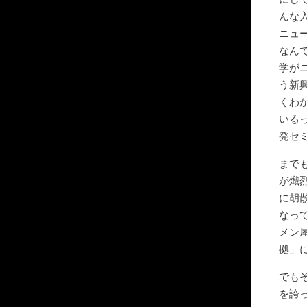
んな
ニュ
なん
学が
う新
くわ
いる
発セ
まで
が熾
に胡
なっ
メン
拠」
でも
を誇