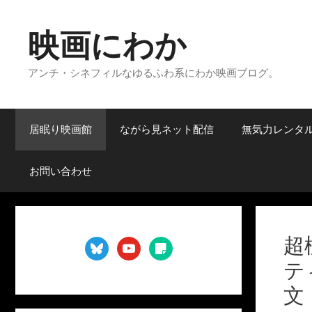
コ
ン
映画にわか
テ
ン
アンチ・シネフィルなゆるふわ系にわか映画ブログ。
ツ
へ
ス
キ
居眠り映画館
ながら見ネット配信
無気力レンタ
ッ
プ
お問い合わせ
超
bluesky
youtube
sticky-
note
テ
文