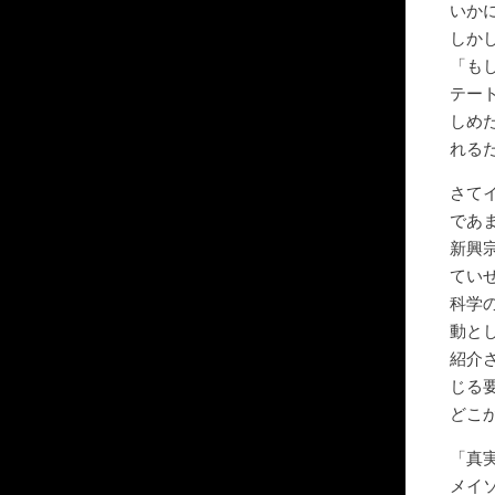
いか
しか
「も
テー
しめ
れる
さて
であ
新興
てい
科学
動と
紹介
じる
どこ
「真
メイ