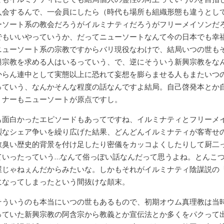
入会するんで、一会員にしたら（時代も場所も組織形態も違うとし
ーソート系の教会だろうがイルミナティだろうがフリーメイソンだ
でもいいやっていうか、だってニューソートなんて今の日本でも幸
ニューソート系の宗教ですからバリ現役なわけで、結局いつの世も
興宗教を求める人はいるっていう、で、逆にそういう新興宗教をな
からん連中として実態以上に恐れて妄想を膨らませる人もまたいつ
っていう、なんかそんな程度の話なんですよ結局。自己啓発本とか
ミナーもニューソートが原点ですし。
も面白かったエピソードもあってですね、イルミナティとフリーメ
烈なシェア争いを繰り広げた結果、どんどんイルミナティが客寄せ
散臭い歴史的背景を付け足したり密儀をカッコよくしたりして厨二
ていったっていう…なんて俗っぽい話なんだって思うよね。とんこ
屋じゃねぇんだからみたいな。しかもそれがイルミナティ陰謀説の
になってしまったという間抜けな顛末。
そういうのも本当にいつの世もあるもので、初期オウム真理教は当
っていた新興宗教の阿含宗から教義とか宣伝法とか多くをパクって