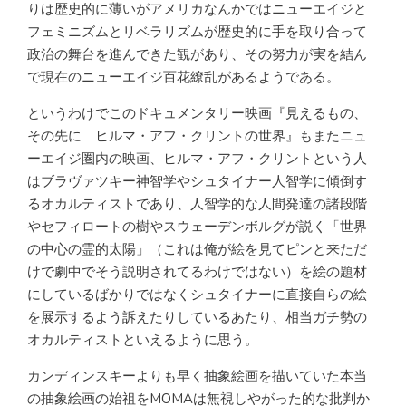
りは歴史的に薄いがアメリカなんかではニューエイジと
フェミニズムとリベラリズムが歴史的に手を取り合って
政治の舞台を進んできた観があり、その努力が実を結ん
で現在のニューエイジ百花繚乱があるようである。
というわけでこのドキュメンタリー映画『見えるもの、
その先に ヒルマ・アフ・クリントの世界』もまたニュ
ーエイジ圏内の映画、ヒルマ・アフ・クリントという人
はブラヴァツキー神智学やシュタイナー人智学に傾倒す
るオカルティストであり、人智学的な人間発達の諸段階
やセフィロートの樹やスウェーデンボルグが説く「世界
の中心の霊的太陽」（これは俺が絵を見てピンと来ただ
けで劇中でそう説明されてるわけではない）を絵の題材
にしているばかりではなくシュタイナーに直接自らの絵
を展示するよう訴えたりしているあたり、相当ガチ勢の
オカルティストといえるように思う。
カンディンスキーよりも早く抽象絵画を描いていた本当
の抽象絵画の始祖をMOMAは無視しやがった的な批判か