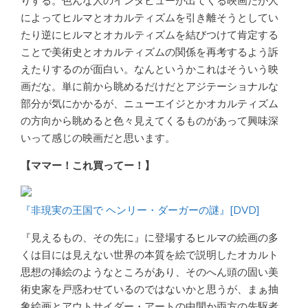
りする。色んな人のインタビューが出てくる映画だが人
によってヒルマとオカルティズムを引き離そうとしてい
たり逆にヒルマとオカルティズムを結びつけて肯定する
ことで美術史とオカルティズムの関係を再考するよう訴
えたりするのが面白い。なんというかこれはそういう映
画だな。単に前から眺めるだけだとアジテーショナルな
部分が気にかかるが、ニューエイジとかオカルティズム
の方向から眺めると色々見えてくるものがあって興味深
いって感じの映画だと思います。
【ママー！これ買ってー！】
『非現実の王国で ヘンリー・ダーガーの謎』[DVD]
『見えるもの、その先に』に登場するヒルマの絵画の多
くは目には見えない世界の本質を絵で説明したオカルト
思想の挿絵のようなところがあり、そのへん頭の固い美
術史家を戸惑わせているのではないかと思うが、まぁ抽
象絵画とアウトサイダー・アートの中間か両方の先駆者