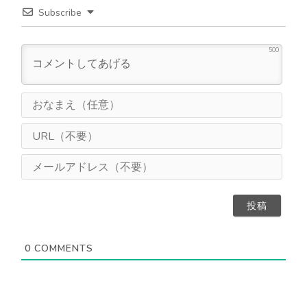
Subscribe
500
お
な
ま
U
え
R
（
L
メ
任
（
ー
意
不
ル
）
要
ア
）
ド
レ
ス
0
COMMENTS
（
不
要
）