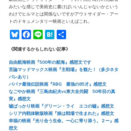
みたいな感じで美術史に書けばいいんじゃないかという
わけでヒルマとは関係ないですがアウトサイダー・アー
トのドキュメンタリー映画といえばこれ。
Bl
F
Li
H
共
u
ac
n
at
有
《関連するかもしれない記事》
e
e
e
e
sk
b
n
自由航海映画『500年の航海』感想文です
y
o
a
言論マッドマックス映画『主戦場』を観た！（多少ネタ
バレあり）
ok
ババァ最強伝説映画『RBG 最強の85才』感想文
なごやか映画『三島由紀夫vs東大全共闘 50年目の真
実』感想文
嘘ばっかり映画『グリーン・ライ エコの嘘』感想文
シリア内戦体験版映画『娘は戦場で生まれた』感想文
幸福の映画『光り合う生命。ー心に寄り添う。２ー』感
想文