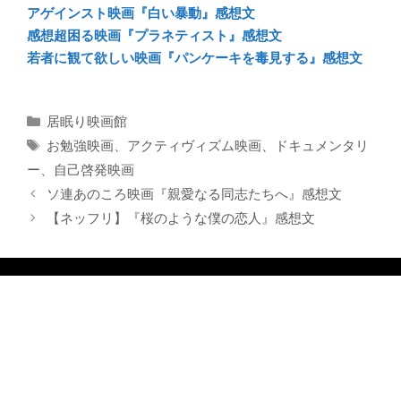
アゲインスト映画『白い暴動』感想文
感想超困る映画『プラネティスト』感想文
若者に観て欲しい映画『パンケーキを毒見する』感想文
カ
居眠り映画館
テ
タ
お勉強映画
、
アクティヴィズム映画
、
ドキュメンタリ
ゴ
グ
ー
、
自己啓発映画
リ
ソ連あのころ映画『親愛なる同志たちへ』感想文
ー
【ネッフリ】『桜のような僕の恋人』感想文