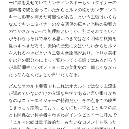
ーに絵を見せていてカンディンスキーもシュタイナーの
信奉者で彼と会っていたからヒルマの絵がカンディンス
キーに影響を与えた可能性がある」という主張はいくら
なんでもシュタイナーの交友関係の広さと当時の影響力
のでかさからいって無理筋というか、別にそれでもいい
がそれならそれで単なる思いつきではなく明確な根拠を
提示すべきだろう。美術の歴史に女はいないからヒルマ
を入れるべきだという主張も暴論感があり、そりゃ美術
史のどの部分かによって変わってくる話ではあるだろう
が草間彌生とかオノ・ヨーコが美術史の一部じゃなかっ
たらなんなんだよとか言いたくなる。
どんなオカルト要素でもこれはオカルトではなく主流派
が認めていないだけの立派な科学であると言い張りがち
なのはニューエイジャーの特徴だが、その点をこの映画
もきっちり踏襲しており、とくにヒルマともヒルマの絵
とも関係ない科学者をわざわざインタビュイーに呼んで
「ヒルマの絵は量子論的だ」みたいなコメントを取った