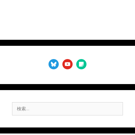
bluesky
youtube
sticky-
note
検
索: