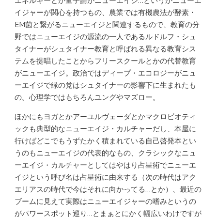
エネルギーとか量子論がニューエイジ…というかニューエ
イジャーが関心を持つもの、農業では有機農法が酵素・
EM菌と繋がるニューエイジと関連するもので、教育の分
野ではニューエイジの源流の一人であるルドルフ・シュ
タイナーがシュタイナー教育と呼ばれる異なる教育シス
テムを提唱したことからフリースクールとかの代替教育
がニューエイジ。政治ではディープ・エコロジーがニュ
ーエイジで緑の党はシュタイナーの影響下に生まれたも
の。心理学ではもちろんユングやマズロー。
ほかにもヨガとかアーユルヴェーダとかマクロビオティ
ックも典型的なニューエイジ・カルチャーだし、本屋に
行けばどこでもうずたかく積まれている自己啓発本とい
うのもニューエイジの代表的なもの、クラシックなニュ
ーエイジ・カルチャーとしてはやはり占星術でニューエ
イジという呼び名は占星術に由来する（次の時代はアク
エリアスの時代で今はそれに向かってる…とか）、最近の
ブームに見えて実際はニューエイジャーの嗜みというの
がパワースポット巡り…とまぁとにかく幅広いわけですが