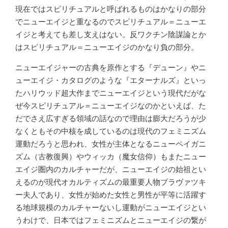
現在ではスピリチュアルと呼ばれるものはかなりの部分
でニューエイジと重なるのでスピリチュアル＝ニューエ
イジと考えても差し支えはない。反ワクチン陰謀論とか
はスピリチュアル＝ニューエイジのかなり負の部分。
ニューエイジャーの古典を原作とする『デューン』やニ
ューエイジ・カタログのような『エターナルズ』といっ
たハリウッド超大作までニューエイジという現代だがな
ぜ今スピリチュアル＝ニューエイジなのかといえば、た
だでさえ広すぎる領域の話なので理由は膨大だろうが少
なくともその中核を成しているのは現代のフェミニズム
運動だろうと思われ、女性が主体となるニューペイガニ
ズム（古教復興）やウィッカ（魔女信仰）もまたニュー
エイジ圏内のカルチャーだが、ニューエイジの始祖とい
えるのが現代オカルティズムの最重要人物ブラヴァツキ
ー夫人であり、女性が始めた女性と男性が平等に活躍す
る地球規模のカルチャーないし運動がニューエイジとい
うわけで、日本ではフェミニズムとニューエイジの繋が