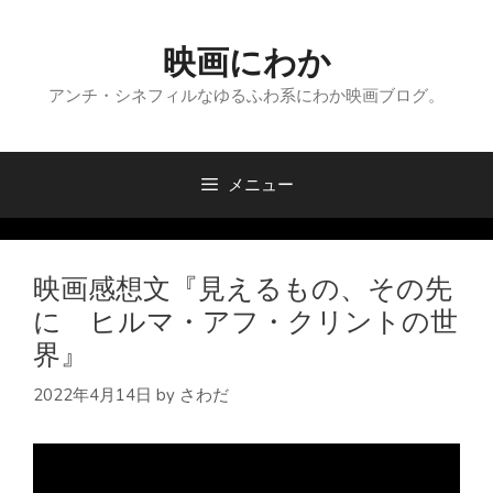
コ
ン
映画にわか
テ
ン
アンチ・シネフィルなゆるふわ系にわか映画ブログ。
ツ
へ
ス
メニュー
キ
ッ
プ
映画感想文『見えるもの、その先
に ヒルマ・アフ・クリントの世
界』
2022年4月14日
by
さわだ