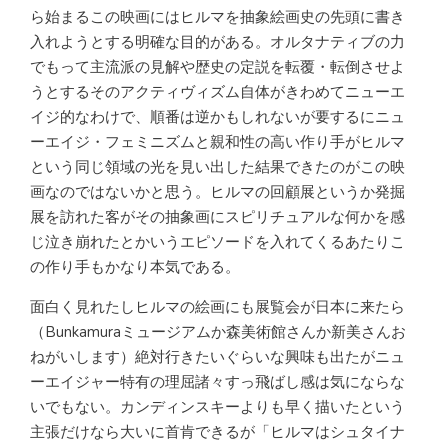
ら始まるこの映画にはヒルマを抽象絵画史の先頭に書き
入れようとする明確な目的がある。オルタナティブの力
でもって主流派の見解や歴史の定説を転覆・転倒させよ
うとするそのアクティヴィズム自体がきわめてニューエ
イジ的なわけで、順番は逆かもしれないが要するにニュ
ーエイジ・フェミニズムと親和性の高い作り手がヒルマ
という同じ領域の光を見い出した結果できたのがこの映
画なのではないかと思う。ヒルマの回顧展というか発掘
展を訪れた客がその抽象画にスピリチュアルな何かを感
じ泣き崩れたとかいうエピソードを入れてくるあたりこ
の作り手もかなり本気である。
面白く見れたしヒルマの絵画にも展覧会が日本に来たら
（Bunkamuraミュージアムか森美術館さんか新美さんお
ねがいします）絶対行きたいぐらいな興味も出たがニュ
ーエイジャー特有の理屈諸々すっ飛ばし感は気にならな
いでもない。カンディンスキーよりも早く描いたという
主張だけなら大いに首肯できるが「ヒルマはシュタイナ