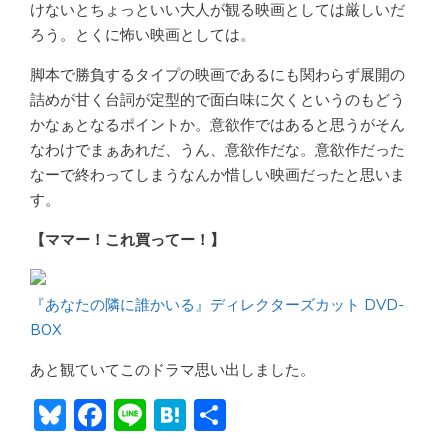
けないとちょっといい大人が観る映画としては厳しいだ
ろう。とくに怖い映画としては。
脚本で勝負するタイプの映画であるにも関わらず展開の
詰めが甘く台詞が定型的で面白味に欠くというのもどう
かなぁとなるポイントか。意欲作ではあると思うがそん
なわけでまぁあれだ、うん、意欲作だな。意欲作だった
なーで終わってしまうなんか惜しい映画だったと思いま
す。
【ママー！これ買ってー！】
『あなたの隣に誰かいる』ディレクターズカット DVD-
BOX
あと観ていてこのドラマ思い出しました。
Bl
F
Li
H
共
u
ac
n
at
有