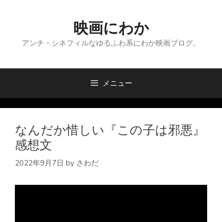
コ
ン
映画にわか
テ
ン
アンチ・シネフィルなゆるふわ系にわか映画ブログ。
ツ
へ
ス
メニュー
キ
ッ
プ
なんだか惜しい『この子は邪悪』
感想文
2022年9月7日
by
さわだ