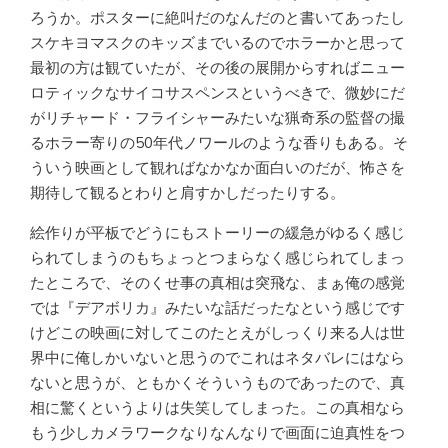
ろうか。ポスターに絶叫だのなんだのと書いてあったし
スケキヨマスクのキッズまでいるのでホラーかと思って
最初の方は観ていたが、その後の展開からすればニュー
ロティックなサイコサスペンスというべきで、微妙にだ
がリチャード・フライシャーみたいな猟奇系の監督の撮
るホラー寄りの50年代ノワールのような香りもある。そ
ういう映画として観ればなかなか面白いのだが、怖さを
期待して観るとわりと肩すかしだったりする。
絵作りが平板でどうにもストーリーの緩急がゆるく感じ
られてしまうのもちょっとつまらなく感じられてしまっ
たところで、そのくせ事の真相は突飛な、まぁ俺の感覚
では『デアボリカ』みたいな話だったなという感じです
けどこの映画に対してこのたとえがしっくり来る人は世
界中に俺しかいないと思うのでこれはネタバレにはなら
ないと思うが、ともかくそういうものであったので、真
相に驚くというよりは失笑してしまった。この真相なら
もう少しカメラワークなりなんなりで画面に迫真性をつ