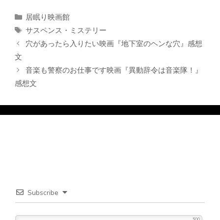
カ
居眠り映画館
テ
タ
サスペンス・ミステリー
ゴ
グ
穴があったら入りたい映画『地下室のヘンな穴』感想
リ
文
ー
音楽も警察のお仕事です映画『異動辞令は音楽隊！』
感想文
Subscribe
500