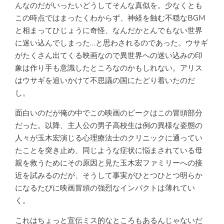
んなのだがいったいどうしてそんな真似を。少なくとも
この時点ではまったくわからず、神経を蝕む不穏なBGM
と相まってひじょうに奇怪、なんだかとんでもない世界
に迷い込んでしまった…と思わされるのであった。ウサギ
がたくさん出てくる映画なので異世界への迷い込みの印
象は作り手も意識したところなのかもしれない。アリス
はウサギを追いかけて不思議の国にたどり着いたのだ
し。
面白いのだが俺の中でこの映画のピークはこの冒頭部分
だった。以降、主人公の男子高校生は例の異様な姿態の
人々が玉木宏演じる心理療法士のクリニックに通ってい
たことを突き止め、同じような症状に悩まされている母
親を救うためにその原因と見た玉木宏ファミリーへの接
近を試みるのだが、そうして事実がひとつひとつ明らか
になるたびに映画冒頭の強烈なインパクトは薄れてい
く。
これはちょっと宣伝ミス的なところもあるんじゃないだ