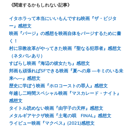
《関連するかもしれない記事》
e
e
e
e
sk
b
n
イタホラって本当にいいもんですね映画『ザ・ビジタ
y
o
a
ー』感想文
映画『パージ』の感想を映画自体をパージするために書
ok
く！
村に宗教改革がやってきた映画『聖なる犯罪者』感想文
（ネタバレあり）
すばらし映画『海辺の彼女たち』感想文
邦画も頑張ればSFできる映画『夏への扉 ―キミのいる未
来へ―』感想文
歴史に学ぼう映画『ホロコーストの罪人』感想文
年越し二時間スペシャル映画『マスカレード・ナイト』
感想文
タイトル読めない映画『由宇子の天秤』感想文
メタルギアヤクザ映画『土竜の唄 FINAL』感想文
ライビュー映画『マクベス』(2021)感想文