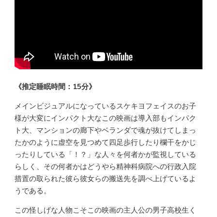
《推定睡眠時間：15分》
メインビジュアルになっているスケキヨフェイスのお子
様が大変にインパクト大なこの映画は導入部もインパク
ト大、マンションの廊下やベランダで魂が抜けてしまっ
たかのように虚空を見つめて四足歩行したり欄干をかじ
ったりしている「！？」な人々を何者かが監視している
らしく、その何者かはどうやら精神科病院への行政入院
措置の取られた彼ら彼女らの搬送先を調べ上げているよ
うである。
この怪しげな人物こそこの映画の主人公の男子高校生く