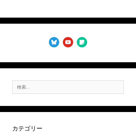
bluesky
youtube
sticky-
note
検
索:
カテゴリー