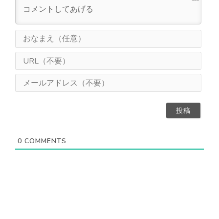
お
な
ま
U
え
R
（
L
メ
任
（
ー
意
不
ル
）
要
ア
）
ド
レ
ス
0
COMMENTS
（
不
要
）