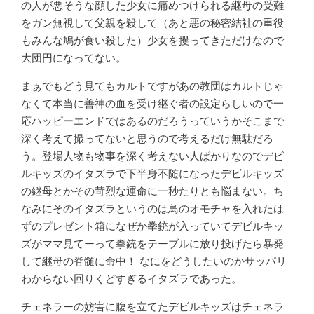
の人が悪そうな顔した少女に痛めつけられる継母の受難
をガン無視して父親を殺して（あと悪の秘密結社の重役
もみんな鳩が食い殺した）少女を攫ってきただけなので
大団円になってない。
まぁでもどう見てもカルトですがあの教団はカルトじゃ
なくて本当に善神の血を受け継ぐ者の設定らしいので一
応ハッピーエンドではあるのだろうっていうかそこまで
深く考えて撮ってないと思うので考えるだけ無駄だろ
う。登場人物も物事を深く考えない人ばかりなのでデビ
ルキッズのイタズラで下半身不随になったデビルキッズ
の継母とかその苛烈な運命に一秒たりとも悩まない。ち
なみにそのイタズラというのは鳥のオモチャを入れたは
ずのプレゼント箱になぜか拳銃が入っていてデビルキッ
ズがママ見てーって拳銃をテーブルに放り投げたら暴発
して継母の脊髄に命中！ なにをどうしたいのかサッパリ
わからない回りくどすぎるイタズラであった。
チェネラーの妨害に腹を立てたデビルキッズはチェネラ