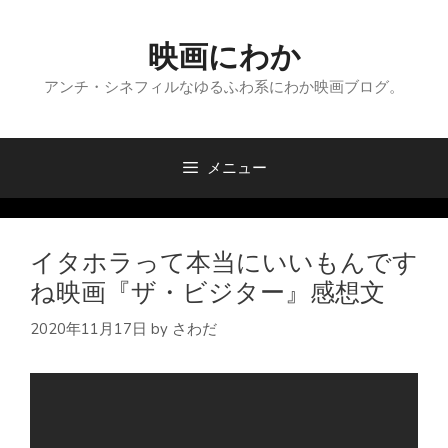
コ
ン
映画にわか
テ
ン
アンチ・シネフィルなゆるふわ系にわか映画ブログ。
ツ
へ
ス
メニュー
キ
ッ
プ
イタホラって本当にいいもんです
ね映画『ザ・ビジター』感想文
2020年11月17日
by
さわだ