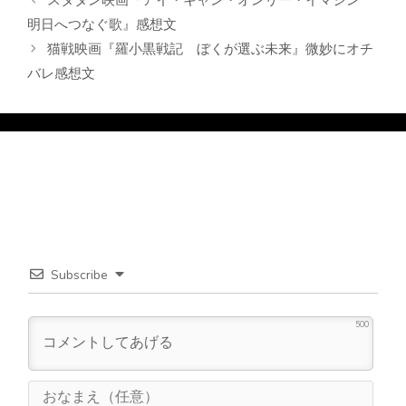
明日へつなぐ歌』感想文
猫戦映画『羅小黒戦記 ぼくが選ぶ未来』微妙にオチ
バレ感想文
Subscribe
500
お