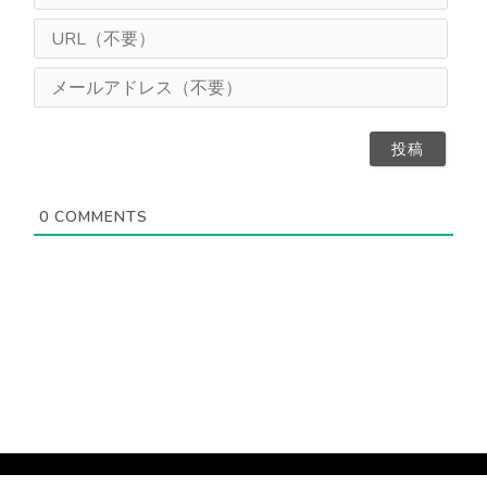
な
ま
U
え
R
（
L
メ
任
（
ー
意
不
ル
）
要
ア
）
ド
レ
ス
0
COMMENTS
（
不
要
）