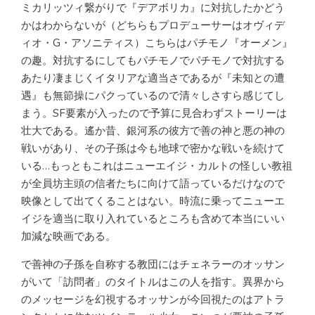
ミカリッツィ繋がりで『デアボリカ』に対抗したかどう
かはわからないが（どちらもプロデューサーはオヴィデ
ィオ・G・アソニティス）こちらはパチモノ『オーメン』
の趣。対抗するにしてもパチモノでパチモノで対抗する
あたり凄まじくイタリアな適当さであるが『未知との遭
遇』も無節操にパクっているので清々しさすら感じてし
まう。SF要素が入ったので予算に見合わずストーリーは
壮大である。遙か昔、銀河系の彼方で善の神と悪の神の
戦いがあり、その子孫は今も地球で密かな戦いを続けて
いる…もっともこれはニューエイジ・カルトの怪しい教祖
が全員坊主頭の信者たちに向けて語っているだけなので
映像として出てくることはない。時流に乗ってニューエ
イジを適当に取り入れているところも含めて本当にいい
加減な映画である。
で善神の子孫を自称する教団にはチェネラーのオッサン
がいて「訪問者」のタイトルはこの人を指す。異界から
のメッセージを幻視するオッサンが今回視たのはアトラ