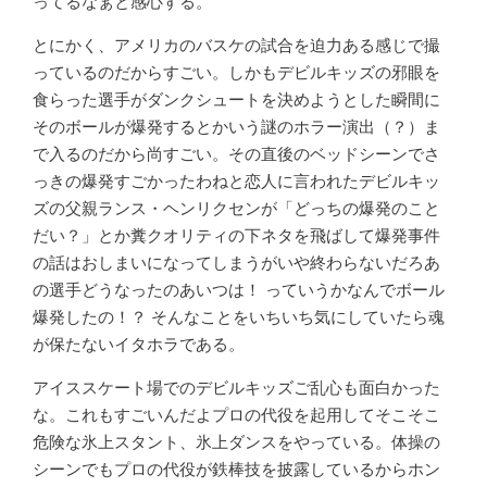
ってるなぁと感心する。
とにかく、アメリカのバスケの試合を迫力ある感じで撮
っているのだからすごい。しかもデビルキッズの邪眼を
食らった選手がダンクシュートを決めようとした瞬間に
そのボールが爆発するとかいう謎のホラー演出（？）ま
で入るのだから尚すごい。その直後のベッドシーンでさ
っきの爆発すごかったわねと恋人に言われたデビルキッ
ズの父親ランス・ヘンリクセンが「どっちの爆発のこと
だい？」とか糞クオリティの下ネタを飛ばして爆発事件
の話はおしまいになってしまうがいや終わらないだろあ
の選手どうなったのあいつは！ っていうかなんでボール
爆発したの！？ そんなことをいちいち気にしていたら魂
が保たないイタホラである。
アイススケート場でのデビルキッズご乱心も面白かった
な。これもすごいんだよプロの代役を起用してそこそこ
危険な氷上スタント、氷上ダンスをやっている。体操の
シーンでもプロの代役が鉄棒技を披露しているからホン