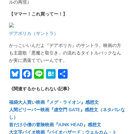
ルの再現）
【ママー！これ買ってー！】
デアボリカ（サントラ）
かっこいいんだよ『デアボリカ』のサントラ。映画の方
も主題歌「悪魔と取引き」の流れるタイトルバックなん
か実に洒落てていーんです。
Bl
F
Li
H
共
u
ac
n
at
有
《関連するかもしれない記事》
e
e
e
e
sk
b
n
福袋大人買い映画『メグ・ライオン』感想文
y
o
a
人間ビリーバー映画『虚空門 GATE』感想文（ネタバレな
し）
ok
首だけ小僧の冒険映画『JUNK HEAD』感想文
大文字バイオ映画『バイオハザード：ウェルカム・ト