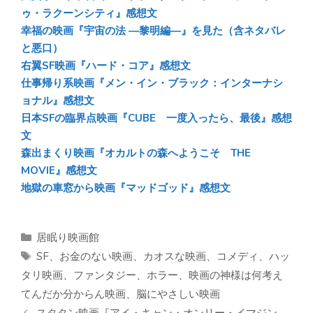
ゥ・ラクーンシティ』感想文
幸福の映画『宇宙の法 ―黎明編―』を見た（含ネタバレ
と悪口）
右翼SF映画『ハード・コア』感想文
仕事帰り系映画『メン・イン・ブラック：インターナシ
ョナル』感想文
日本SFの臨界点映画『CUBE 一度入ったら、最後』感想
文
森出まくり映画『オカルトの森へようこそ THE
MOVIE』感想文
地獄の車窓から映画『マッドゴッド』感想文
カ
居眠り映画館
テ
タ
SF
、
お金のない映画
、
カオスな映画
、
コメディ
、
ハッ
ゴ
グ
タリ映画
、
ファンタジー
、
ホラー
、
映画の神様は何考え
リ
てんだか分からん映画
、
脳にやさしい映画
ー
スタタン映画『アイ・キャン・オンリー・イマジン