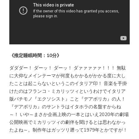
《推定睡眠時間：10分》
ダダダー！ ダーッ！ ダーッ！ ダァァァァァ！！！ 無駄
に大仰なメインテーマが何度もかかるがかかる度に大し
たことは起こらないというこのイタリア印！ 音楽を手掛
けたのはフランコ・ミカリッツィというわけでイタリア
版パチモノ『エクソシスト』こと『デアボリカ』の人！
『デアボリカ』のサントラはイタホラの名盤すからね
～！ いや～まさか企画上映の一本とはいえ2020年の劇場
公開映画でミカリッツィの劇伴を聞けるとは思わなかっ
たよね～。制作年はガッツリ遡って1979年とかですが！