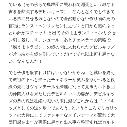
ている（その傍らで鳥群団に襲われて瀕死という雑なト
書きを熱演するデビルキッズ）。なんとなくでも生きて
いる風に見せる気もないので全然動かない作り物の鳥の
首領はランス・ヘンリクセンに近づくと口から謎のぶっ
とい針がスチャッ！ と出てそのままランス・ヘンリクセ
ン刺し殺します。シュール。あとチェネラーの策略で
『燃えよドラゴン』の鏡の間に入れられたデビルキッズ
が片っ端から鏡を割っていくだけでそれ以上何も起きな
い。なんなんだ！
でも子供を殺すわけにはいかないからね、と戦いを終え
て教祖の下へと帰ったチェネラーが笑みを浮かべると視
線の先にはツインテールを綺麗に刈って見事カルト教団
の仲間入りを果たしたデビルキッズの姿が。デビルキッ
ズの悪の魂は壮絶な戦いの末に滅びこれからはゴッドキ
ッズとしての道を歩むであろう…というところでミカリッ
ツィの大仰にしてファンキーなメインテーマが流れて大
団円感を出すが実際に起きた出来事を整理すればカルト