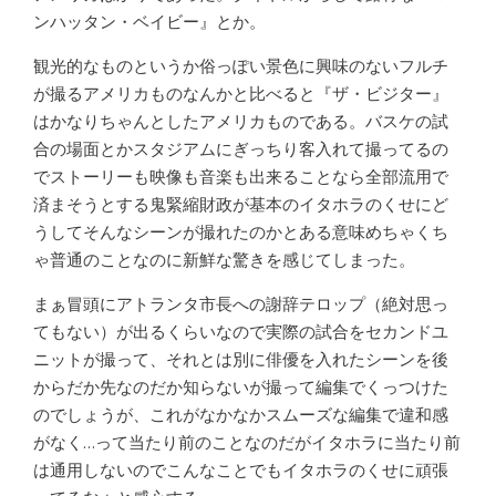
ンハッタン・ベイビー』とか。
観光的なものというか俗っぽい景色に興味のないフルチ
が撮るアメリカものなんかと比べると『ザ・ビジター』
はかなりちゃんとしたアメリカものである。バスケの試
合の場面とかスタジアムにぎっちり客入れて撮ってるの
でストーリーも映像も音楽も出来ることなら全部流用で
済まそうとする鬼緊縮財政が基本のイタホラのくせにど
うしてそんなシーンが撮れたのかとある意味めちゃくち
ゃ普通のことなのに新鮮な驚きを感じてしまった。
まぁ冒頭にアトランタ市長への謝辞テロップ（絶対思っ
てもない）が出るくらいなので実際の試合をセカンドユ
ニットが撮って、それとは別に俳優を入れたシーンを後
からだか先なのだか知らないが撮って編集でくっつけた
のでしょうが、これがなかなかスムーズな編集で違和感
がなく…って当たり前のことなのだがイタホラに当たり前
は通用しないのでこんなことでもイタホラのくせに頑張