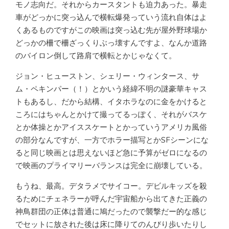
モノ志向だ。それからカースタントも迫力あった。暴走
車がどっかに突っ込んで横転爆発っていう流れ自体はよ
くあるものですがこの映画は突っ込む先が屋外野球場か
どっかの柵で柵ざっくりぶっ壊すんですよ、なんか道路
のバイロン倒して路肩で横転とかじゃなくて。
ジョン・ヒューストン、シェリー・ウィンタース、サ
ム・ペキンパー（！）とかいう経緯不明の謎豪華キャス
トもあるし、だから結構、イタホラなのに金をかけると
ころにはちゃんとかけて撮ってるっぽく、それがバスケ
とか体操とかアイススケートとかっていうアメリカ風俗
の部分なんですが、一方でホラー描写とかSFシーンにな
ると同じ映画とは思えないほど急に予算がゼロになるの
で映画のプライマリーバランスは完全に崩壊している。
もうね、最高。デタラメでサイコー。デビルキッズを殺
るためにチェネラーが呼んだ宇宙船から出てきた正義の
神鳥群団の正体は普通に鳩だったので襲撃だー的な感じ
でセットに放された後は床に降りてのんびり歩いたりし