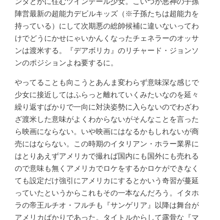
ンタとかに住むツインテール少女。こいつが悪神の子孫
陣営最新の超能力デビルキッズ（※子孫たちは超能力を
持っている）にして次期悪の総帥候補に違いないってわ
けでどうにかせにゃいかんくなったチェネラーのオッサ
ンは渡米する。『デアボリカ』のリチャード・ジョンソ
ンのポジションよね要するに。
やってることも向こうとあんま変わらず意味深な感じで
少女に接近してはふらっと離れていくみたいなのを延々
繰り返すばかりで一向に対決姿勢に入らないのでわざわ
ざ渡米した意味がよくわからないがそんなことを言った
ら映画にならない。いや映画にはなるかもしれないが商
売にはならない。この時期のイタリアン・ホラー業界に
はとりあえずアメリカで撮れば国内にも国外にも売れる
ので意味も無くアメリカでロケをするかロケができなく
ても設定だけ強引にアメリカにするとかいう奇習が蔓延
っていたというからこれもその一本なんだろう。イタホ
ラの帝王ルチオ・フルチも『サンゲリア』以降は舞台が
アメリカばかりであった。タイトルからして露骨な『マ