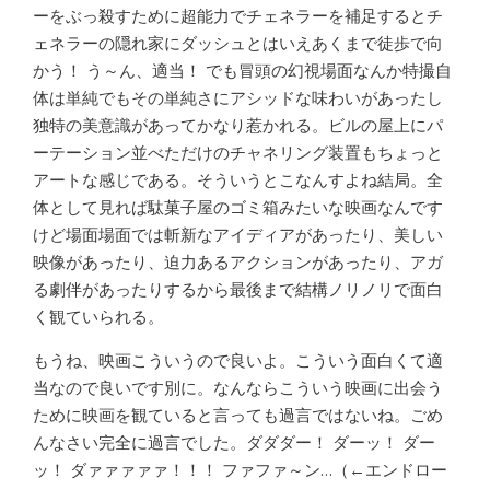
ーをぶっ殺すために超能力でチェネラーを補足するとチ
ェネラーの隠れ家にダッシュとはいえあくまで徒歩で向
かう！ う～ん、適当！ でも冒頭の幻視場面なんか特撮自
体は単純でもその単純さにアシッドな味わいがあったし
独特の美意識があってかなり惹かれる。ビルの屋上にパ
ーテーション並べただけのチャネリング装置もちょっと
アートな感じである。そういうとこなんすよね結局。全
体として見れば駄菓子屋のゴミ箱みたいな映画なんです
けど場面場面では斬新なアイディアがあったり、美しい
映像があったり、迫力あるアクションがあったり、アガ
る劇伴があったりするから最後まで結構ノリノリで面白
く観ていられる。
もうね、映画こういうので良いよ。こういう面白くて適
当なので良いです別に。なんならこういう映画に出会う
ために映画を観ていると言っても過言ではないね。ごめ
んなさい完全に過言でした。ダダダー！ ダーッ！ ダー
ッ！ ダァァァァァ！！！ ファファ～ン…（←エンドロー