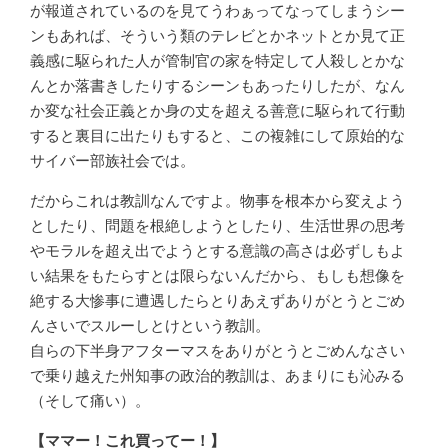
が報道されているのを見てうわぁってなってしまうシー
ンもあれば、そういう類のテレビとかネットとか見て正
義感に駆られた人が管制官の家を特定して人殺しとかな
んとか落書きしたりするシーンもあったりしたが、なん
か変な社会正義とか身の丈を超える善意に駆られて行動
すると裏目に出たりもすると、この複雑にして原始的な
サイバー部族社会では。
だからこれは教訓なんですよ。物事を根本から変えよう
としたり、問題を根絶しようとしたり、生活世界の思考
やモラルを超え出でようとする意識の高さは必ずしもよ
い結果をもたらすとは限らないんだから、もしも想像を
絶する大惨事に遭遇したらとりあえずありがとうとごめ
んさいでスルーしとけという教訓。
自らの下半身アフターマスをありがとうとごめんなさい
で乗り越えた州知事の政治的教訓は、あまりにも沁みる
（そして痛い）。
【ママー！これ買ってー！】