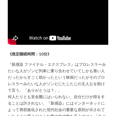
《推定睡眠時間：10分》
『新感染 ファイナル・エクスプレス』はプロレスラーみ
たいな人がゾンビ列車に乗り合わせていてしかも善い人
だったからすごく助かったという映画だったがそのプロ
レスラーみたいな人がゾンビにたじたじの主人公を助け
て言う。「ありがとうは？」。
何人たりとも安全圏にはいられない。自分だけが得をす
ることは許されない。『新感染』にはインターネットに
よって再部族化された現代社会の重要な原則が示されて