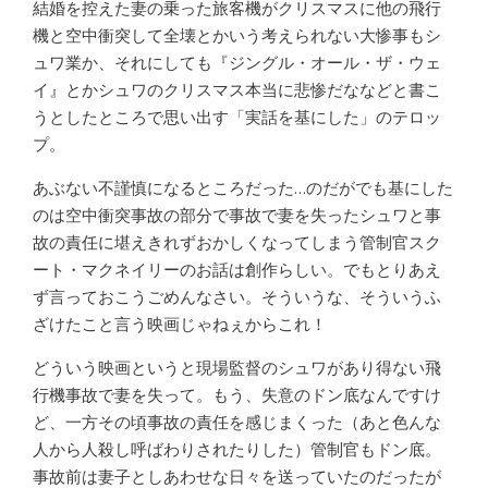
結婚を控えた妻の乗った旅客機がクリスマスに他の飛行
機と空中衝突して全壊とかいう考えられない大惨事もシ
ュワ業か、それにしても『ジングル・オール・ザ・ウェ
イ』とかシュワのクリスマス本当に悲惨だななどと書こ
うとしたところで思い出す「実話を基にした」のテロッ
プ。
あぶない不謹慎になるところだった…のだがでも基にした
のは空中衝突事故の部分で事故で妻を失ったシュワと事
故の責任に堪えきれずおかしくなってしまう管制官スク
ート・マクネイリーのお話は創作らしい。でもとりあえ
ず言っておこうごめんなさい。そういうな、そういうふ
ざけたこと言う映画じゃねぇからこれ！
どういう映画というと現場監督のシュワがあり得ない飛
行機事故で妻を失って。もう、失意のドン底なんですけ
ど、一方その頃事故の責任を感じまくった（あと色んな
人から人殺し呼ばわりされたりした）管制官もドン底。
事故前は妻子としあわせな日々を送っていたのだったが