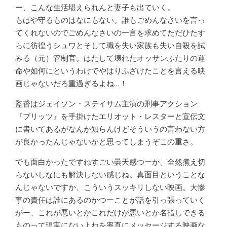
ー、こんな生活堪えられんと妻子も出ていく。
もはや守るものはなにもない。誰もごめんなさいを言っ
てくれないのでごめんなさいの一言を求めてただひたす
らに彷徨うシュワとそして職を失い家族も失い自殺を試
みる（元）管制官。はたして壊れたオッサンふたりの運
命や如何にというわけでやはりふざけたことを言える映
画じゃないだろ重過ぎるよね…！
監督はジェイソン・ステイサム主演の刑事アクション
『ブリッツ』を手掛けたエリオット・レスターと宣伝文
に書いてあるがなんか知らんけどそういうの言わない方
が良かったんじゃないかと思ってしまうぞこの重さ。
でも面白かったですねすごい曇天感つーか、全然煮え切
らないしなにも解決しない感じね。真面目ということな
んじゃないですか、こういうスッキリしない映画。大惨
事の責任は誰にあるのかつーことが話を引っ張っていく
がー、これが悪いとかこれだけが悪いとか名指しできる
ものって現実にないよねを率直にメッセージする映画な