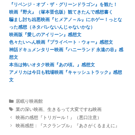
『リベンジ・オブ・ザ・グリーンドラゴン』を観た！
映画『野火』（塚本晋也版）観てきたんで感想書く
騙まし討ち凶悪映画『ヒメアノ～ル』にホゲー！っとな
った感想（ネタバレないんじゃないかな）
映画版『愛しのアイリーン』感想文
色々たいへん映画『プライベート・ウォー』感想文
神話ドキュメンタリー映画『ハニーランド 永遠の谷』感
想文
本当は怖いオタク映画『あの頃。』感想文
アメリカは今日も戦場映画『キャッシュトラック』感想
文
カ
居眠り映画館
テ
タ
業の深い映画
、
生きるって大変ですね映画
ゴ
グ
映画の感想『トリガール！』（悪口注意）
リ
映画感想：『スクランブル』『あさがくるまえに』
ー