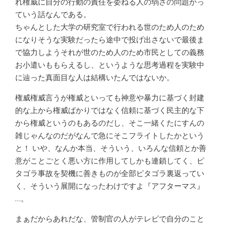
れ権威に自分の行動の責任を委ねる人の弱さの問題かっ
ていう話なんである。
ちゃんとした大学の研究室で行われる世のため人のため
になりそうな実験だったら途中で投げ出さないで最後ま
で協力しようそれが世のため人のため市民としての義務
お小遣いももらえるし、というような思考過程を実験中
に辿った真面目な人は結構いたんではないか。
権威権威言うが権威といっても神意や暴力に基づく封建
的な上から権威ばかりではなく信頼に基づく民主的な下
から権威というのもあるのだし、そこ一緒くたにすんの
雑じゃんなのだがなんで急にそこフライトしたかという
と！ いや、なんか本当、そういう、いろんな信頼とか善
意がことごとく悪い方に作用してしかも連鎖してく、ピ
タゴラ事故を契機に善きものが全部ピタゴラ裏返ってい
く、そういう展開になったわけですよ『アフターマス』
…。
まぁだからあれだな、管制官の人がテレビで自分のこと