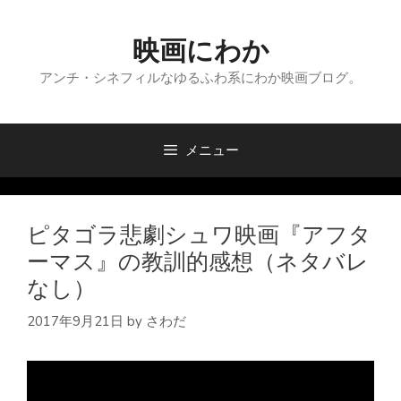
コ
ン
映画にわか
テ
ン
アンチ・シネフィルなゆるふわ系にわか映画ブログ。
ツ
へ
ス
メニュー
キ
ッ
プ
ピタゴラ悲劇シュワ映画『アフタ
ーマス』の教訓的感想（ネタバレ
なし）
2017年9月21日
by
さわだ