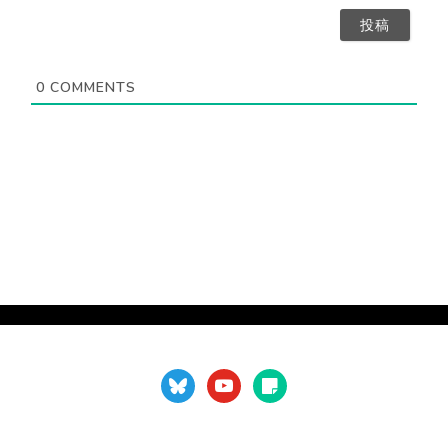
）
要
ア
）
ド
レ
ス
0
COMMENTS
（
不
要
）
bluesky
youtube
sticky-
note