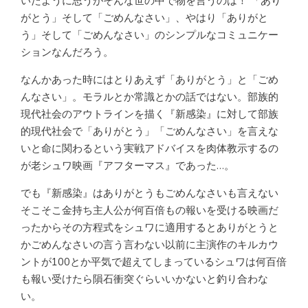
いたように思うがそんな世の中で物を言うのは！ 「あり
がとう」そして「ごめんなさい」、やはり「ありがと
う」そして「ごめんなさい」のシンプルなコミュニケー
ションなんだろう。
なんかあった時にはとりあえず「ありがとう」と「ごめ
んなさい」。モラルとか常識とかの話ではない。部族的
現代社会のアウトラインを描く『新感染』に対して部族
的現代社会で「ありがとう」「ごめんなさい」を言えな
いと命に関わるという実戦アドバイスを肉体教示するの
が老シュワ映画『アフターマス』であった…。
でも『新感染』はありがとうもごめんなさいも言えない
そこそこ金持ち主人公が何百倍もの報いを受ける映画だ
ったからその方程式をシュワに適用するとありがとうと
かごめんなさいの言う言わない以前に主演作のキルカウ
ントが100とか平気で超えてしまっているシュワは何百倍
も報い受けたら隕石衝突ぐらいいかないと釣り合わな
い。