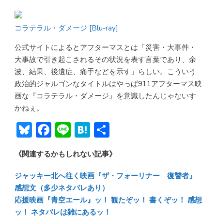
コラテラル・ダメージ [Blu-ray]
公式サイトによるとアフターマスとは「災害・大事件・
大事故で引き起こされるその状況を表す言葉であり、余
波、結果、後遺症、痛手などを示す」らしい。こういう
政治的ジャルゴンなタイトルはやっぱ911アフターマス映
画な『コラテラル・ダメージ』を意識したんじゃないす
かねぇ。
Bl
F
Li
H
共
u
ac
n
at
有
《関連するかもしれない記事》
e
e
e
e
sk
b
n
ジャッキー北へ往く映画『ザ・フォーリナー 復讐者』
y
o
a
感想文（多少ネタバレあり）
応援映画『青空エール』ッ！ 観たぞッ！ 書くぞッ！ 感想
ok
ッ！ ネタバレは雑にあるッ！