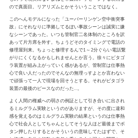
ので真面目。リアリズムとかそういうことではなく。
このへんモデルになった「ユーバーリンゲン空中衝突事
故」にそれなりに準拠してるぽい事故シーンは誠実に嫌
なシーンであった。いつも管制官二名体制のところを訳
あって片方席を外す。ちょうどそのタイミングで電話の
修理屋到来。ちょっと修理するんで1～2分ぐらい電話繋
がりにくくなるかもしれませんとか言う。徐々にピタゴ
ラ装置が組み上がっていく感があるが、管制官は仕事熱
心で良い人だったのでそんなの無理っすよとか言わない
で頑張って一人で現場を回そうとする。それがピタゴラ
装置の最後のピースなのだった…。
よく人間の権威への弱さの例証として引き合いに出され
るミルグラム実験というのがありますが、その度に違和
感を覚えるのはミルグラム実験の結果というのは仕事熱
心で社会人としてちゃんとしてそうな人ほど最後までボ
タン押したりするとかそういうの意味してたはずで、そ