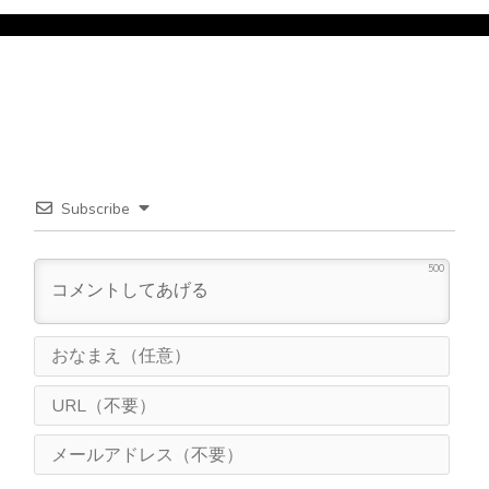
Subscribe
500
お
な
ま
U
え
R
（
L
メ
任
（
ー
意
不
ル