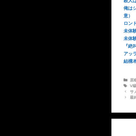
殺人
俺は
意）
ロン
未体
未体
『絶叫
アッ
結構
カ
居
テ
タ
V
ゴ
グ
サ
リ
最
ー