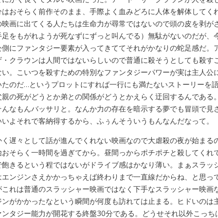
分はおそらく前作そのまま、手際よく血みどろに人体を解体してく
の映画に出てくる人たちは生命力が尋常ではないので頭の皮を剥が
手足をもがれようが死なずにずっと叫んでる）無駄がないのだが、
公側にファンタジー要素が入ってきててそれがかなりの蛇足感だ。
ザ・クラウンは人間ではないらしいので普通に殺そうとしても殺す
ない。こいつを殺すための特別なファンタジーパワーが実は主人公
いたのだ…というプロットにすれば一行にも満たないストーリーを
父親の死がどうとか弟との関係がどうとかえらく迂回するんである
そんなもんバッサリと。なんか力の存在を暗示する夢でも冒頭で見
いいよそれで客納得するから、ふぅんそういうもんなんだなって。
かく遅々として話が進んでくれない映画なので大虐殺の夜が始まる
始おそらく一時間を過ぎてから。昼間っからポチポチと殺してくれ
で飽きるという程ではないがドライブ感はかなり薄い。まぁスラッ
はエンジンさえかかっちゃえば終わりまで一直線だからね、と思っ
がこれは普通のスラッシャー映画ではなく下手なスラッシャー映画
ジンがかかったなという瞬間が何度も訪れては止まる。ヒドいのは
ァンタジー能力が開花する終盤30分である。どうせそれ以外こっち