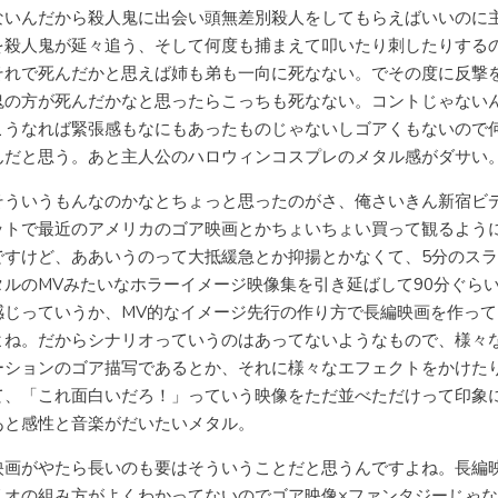
ないんだから殺人鬼に出会い頭無差別殺人をしてもらえばいいのに
を殺人鬼が延々追う、そして何度も捕まえて叩いたり刺したりする
それで死んだかと思えば姉も弟も一向に死なない。でその度に反撃
鬼の方が死んだかなと思ったらこっちも死なない。コントじゃない
こうなれば緊張感もなにもあったものじゃないしゴアくもないので
んだと思う。あと主人公のハロウィンコスプレのメタル感がダサい
そういうもんなのかなとちょっと思ったのがさ、俺さいきん新宿ビ
ットで最近のアメリカのゴア映画とかちょいちょい買って観るよう
ですけど、ああいうのって大抵緩急とか抑揚とかなくて、5分のス
タルのMVみたいなホラーイメージ映像集を引き延ばして90分ぐら
感じっていうか、MV的なイメージ先行の作り方で長編映画を作って
よね。だからシナリオっていうのはあってないようなもので、様々
ーションのゴア描写であるとか、それに様々なエフェクトをかけた
て、「これ面白いだろ！」っていう映像をただ並べただけって印象
あと感性と音楽がだいたいメタル。
映画がやたら長いのも要はそういうことだと思うんですよね。長編
リオの組み方がよくわかってないのでゴア映像×ファンタジーじゃ