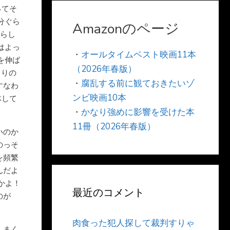
ってそ
分ぐら
Amazonのページ
目らし
はよっ
・
オールタイムベスト映画11本
を伸ば
（2026年春版）
くりの
・
腐乱する前に観ておきたいゾ
すなわ
ンビ映画10本
体して
・
かなり強めに影響を受けた本
11冊（2026年春版）
いのか
のっそ
を頻繁
んだよ
かよ！
最近のコメント
のが
肉食った犯人探して裁判すりゃ
しまく