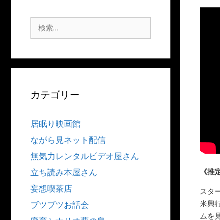
検
索:
カテゴリー
居眠り映画館
ながら見ネット配信
無気力レンタルビデオ屋さん
《推
立ち読み本屋さん
妄想喫茶店
スタ
米興
ブツブツお話会
ムを