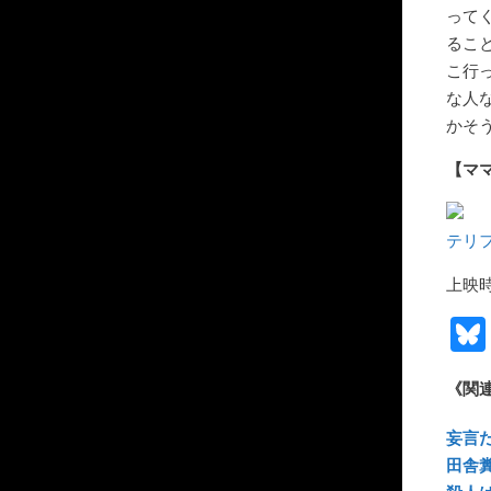
って
るこ
こ行
な人
かそ
【マ
テリフ
上映
《関
妄言だ
田舎