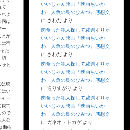
いいじゃん映画『映画ちいか
れて
わ 人魚の島のひみつ』感想文
されよ
に
さわだ
より
今回は
アー
肉食った犯人探して裁判すりゃ
ことが
いいじゃん映画『映画ちいか
には宿
わ 人魚の島のひみつ』感想文
語るた
に
さわだ
より
。切
肉食った犯人探して裁判すりゃ
させと
いいじゃん映画『映画ちいか
わ 人魚の島のひみつ』感想文
のは映
に
通りすがり
より
てはい
肉食った犯人探して裁判すりゃ
シャー
て観て
いいじゃん映画『映画ちいか
なので
わ 人魚の島のひみつ』感想文
主人公
に
ガネオ・トカゲ
より
は期待