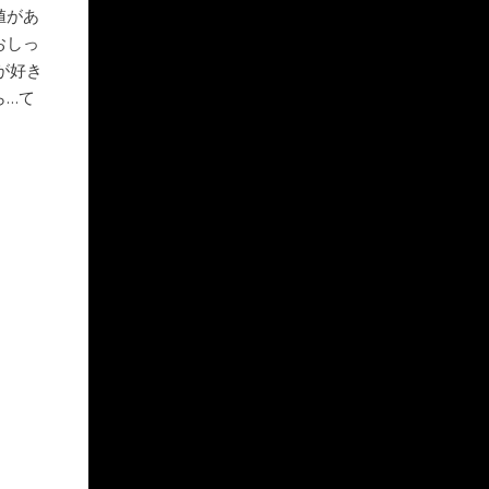
値があ
おしっ
が好き
ら…て
。