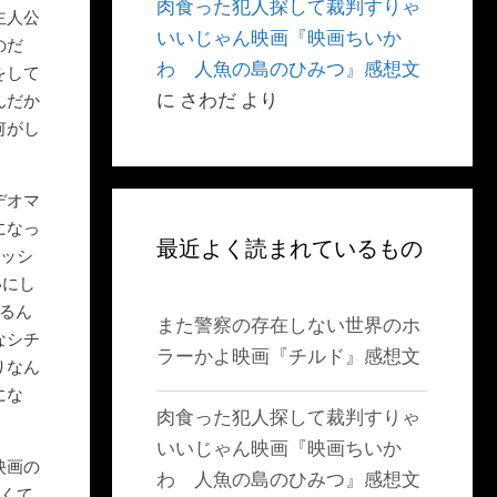
肉食った犯人探して裁判すりゃ
主人公
いいじゃん映画『映画ちいか
のだ
わ 人魚の島のひみつ』感想文
をして
に
さわだ
より
んだか
何がし
。
デオマ
になっ
最近よく読まれているもの
ラッシ
いにし
るん
また警察の存在しない世界のホ
なシチ
ラーかよ映画『チルド』感想文
りなん
にな
肉食った犯人探して裁判すりゃ
いいじゃん映画『映画ちいか
映画の
わ 人魚の島のひみつ』感想文
なくて