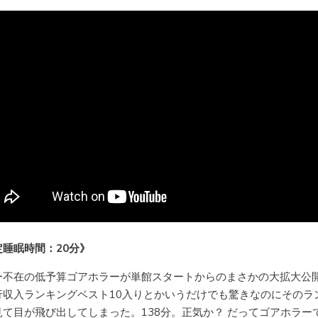
定睡眠時間：20分》
ー不在の低予算ゴアホラーが単館スタートからのまさかの大拡大公
行収入ランキングベスト10入りとかいうだけでも驚きなのにそのラ
見て目が飛び出してしまった。138分。正気か？ だってゴアホラー