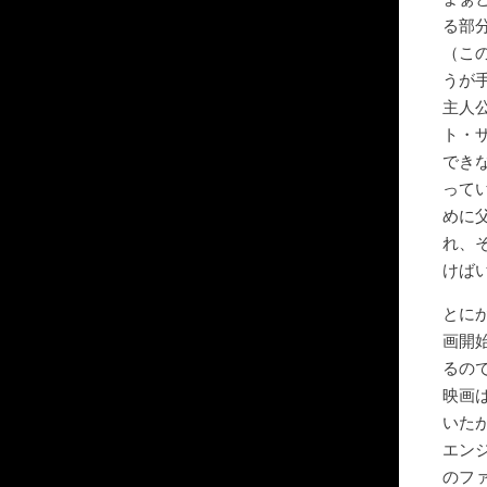
る部
（こ
うが
主人
ト・
でき
って
めに
れ、
けば
とに
画開
るの
映画
いた
エン
のフ