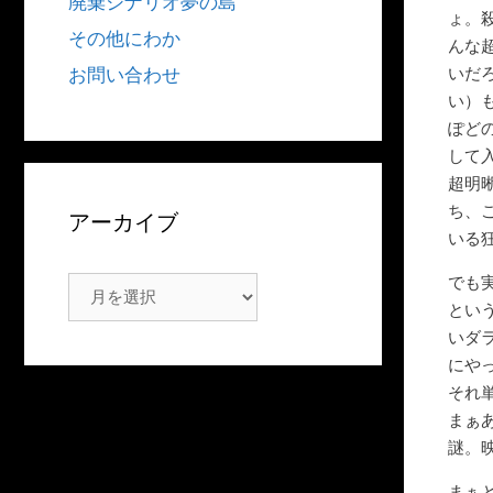
廃棄シナリオ夢の島
ょ。
その他にわか
んな
いだ
お問い合わせ
い）
ぽど
して
超明
ち、
アーカイブ
いる
でも
ア
とい
ー
いダ
カ
にや
イ
それ
ブ
まぁ
謎。
まぁ