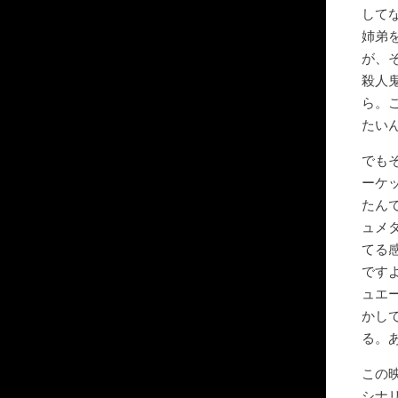
して
姉弟
が、
殺人
ら。
たい
でも
ーケ
たん
ュメ
てる
です
ュエ
かし
る。
この
シナ