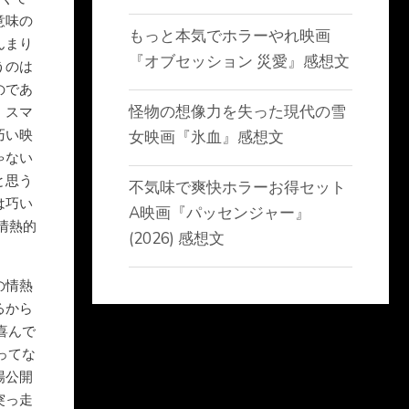
意味の
もっと本気でホラーやれ映画
んまり
『オブセッション 災愛』感想文
うのは
のであ
怪物の想像力を失った現代の雪
。スマ
巧い映
女映画『氷血』感想文
ゃない
と思う
不気味で爽快ホラーお得セット
は巧い
A映画『パッセンジャー』
情熱的
(2026) 感想文
の情熱
るから
喜んで
ってな
場公開
突っ走