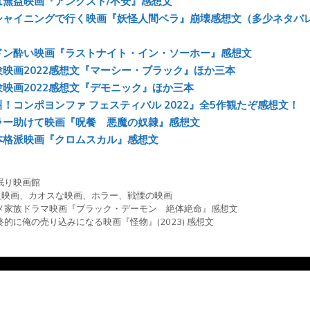
は無益映画『アングスト/不安』感想文
ok
シャイニングで行く映画『妖怪人間ベラ』崩壊感想文（多少ネタバ
ドン酔い映画『ラストナイト・イン・ソーホー』感想文
験映画2022感想文『マーシー・ブラック』ほか三本
験映画2022感想文『デモニック』ほか三本
！コンポヨンファ フェスティバル 2022』全5作観たぞ感想文！
ラー助けて映画『呪餐 悪魔の奴隷』感想文
本格派映画『クロムスカル』感想文
眠り映画館
級映画
、
カオスな映画
、
ホラー
、
戦慄の映画
メ家族ドラマ映画『ブラック・デーモン 絶体絶命』感想文
終的に俺の売り込みになる映画『怪物』(2023) 感想文