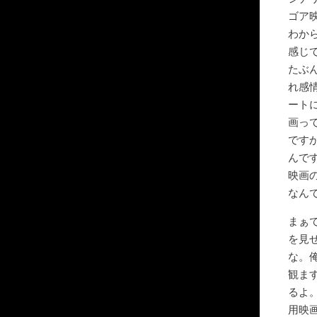
ゴア
わか
感じ
たぶ
れ感
ート
画っ
です
んで
映画
なん
まぁ
を見
な。
観ま
るよ
用映