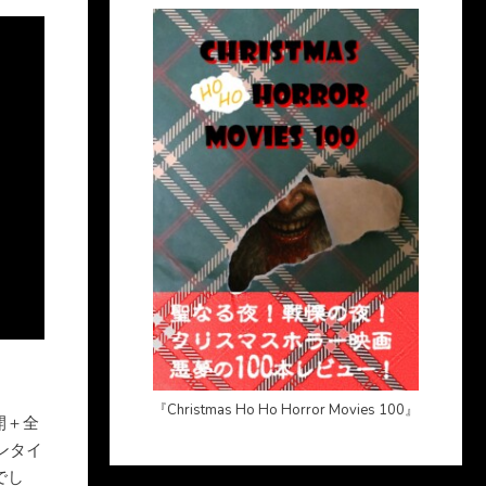
『Christmas Ho Ho Horror Movies 100』
開＋全
ンタイ
でし