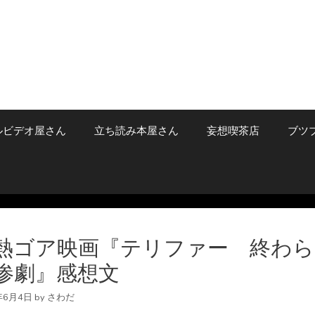
ルビデオ屋さん
立ち読み本屋さん
妄想喫茶店
ブツ
熱ゴア映画『テリファー 終わら
惨劇』感想文
年6月4日
by
さわだ