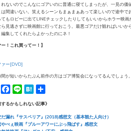
くれないのでこんなにゴアいのに普通に寝てしまったが、一見の価
とは間違いない。笑えるシーンもまぁまぁあって楽しいので途中で
ってもロビーに出てLINEチェックしたりしてもいいからホラー映画
なら見逃さずに映画館に行っておこう。最悪ゴアだけ観ればいいか
う編集してくれたらよかったのにネ！
マー！これ買ってー！】
ァー[DVD]
時間が短いからたぶん前作の方はゴア博覧会になってるんでしょう
Bl
F
Li
H
共
u
ac
n
at
有
連するかもしれない記事》
e
e
e
e
sk
b
n
だ漏れ『サスペリア』(2018)感想文（基本観た人向け）
y
o
a
糞やべぇ映画『ブルーアワーにぶっ飛ばす』感想文