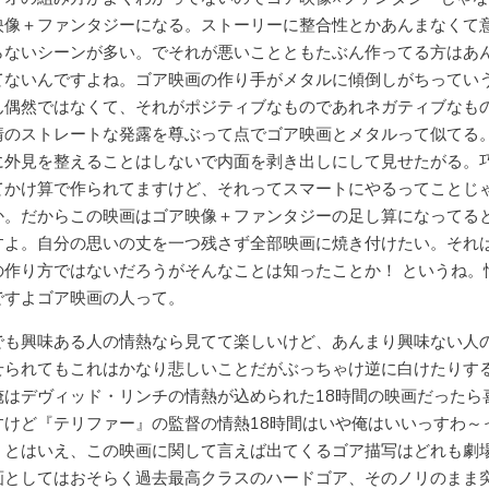
映像＋ファンタジーになる。ストーリーに整合性とかあんまなくて
らないシーンが多い。でそれが悪いことともたぶん作ってる方はあ
てないんですよね。ゴア映画の作り手がメタルに傾倒しがちってい
ん偶然ではなくて、それがポジティブなものであれネガティブなも
情のストレートな発露を尊ぶって点でゴア映画とメタルって似てる
に外見を整えることはしないで内面を剥き出しにして見せたがる。
てかけ算で作られてますけど、それってスマートにやるってことじ
か。だからこの映画はゴア映像＋ファンタジーの足し算になってる
すよ。自分の思いの丈を一つ残さず全部映画に焼き付けたい。それ
の作り方ではないだろうがそんなことは知ったことか！ というね。
ですよゴア映画の人って。
でも興味ある人の情熱なら見てて楽しいけど、あんまり興味ない人
せられてもこれはかなり悲しいことだがぶっちゃけ逆に白けたりす
俺はデヴィッド・リンチの情熱が込められた18時間の映画だったら
すけど『テリファー』の監督の情熱18時間はいや俺はいいっすわ～
。とはいえ、この映画に関して言えば出てくるゴア描写はどれも劇
画としてはおそらく過去最高クラスのハードゴア、そのノリのまま