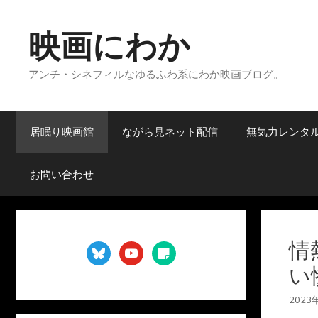
コ
ン
映画にわか
テ
ン
アンチ・シネフィルなゆるふわ系にわか映画ブログ。
ツ
へ
ス
キ
居眠り映画館
ながら見ネット配信
無気力レンタ
ッ
プ
お問い合わせ
情
bluesky
youtube
sticky-
note
い
2023