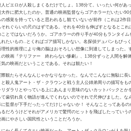
殺人ピエロが人殺しまくるだけでしょ。138分て。いったい何があ
超大作に肥大したのか。普通の映画監督ならゴアホラーだいたい90
ろの感覚を持っていると思われるし観ていないが前作（これは2作
もそれぐらいの尺のはずである。それを40分も伸ばすとなるとこれ
のことではないだろうか。ゴアホラーの作り手が40分もランタイム
入れたいもの…とくればゴア描写しかない。名探偵デュパンもびっ
晰理性的推理により俺の脳はおそろしい想像に到達してしまった。
この映画『テリファー 終わらない惨劇』、138分ずっと人間を解
狂気の映画だということである。それは観たい！
実際観たらそんなんじゃかなりなかった。なんでこんなに無駄に長
うと殺人鬼アート・ザ・クラウンと戦う主人公姉弟周りの描写をも
ラリダラリとやっている上にあんまり意味のないカットバックとか
って歯切れ良く物語が進んでくれないのでそれで尺伸びました。な
単に監督が下手だったってだけじゃないか！ そんなことってあるの
あるだろうけどそれがアメリカで驚愕のヒットを飛ばしたっていう
映画にやさしい国民性ということだろうか。
とにかく長くてタルい映画だった。アート・ザ・クラウンが人を殺