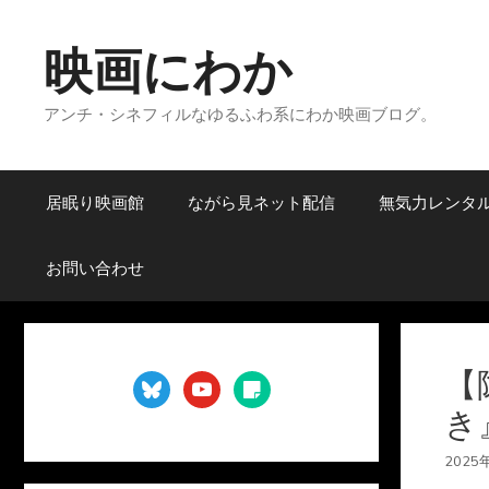
コ
ン
映画にわか
テ
ン
アンチ・シネフィルなゆるふわ系にわか映画ブログ。
ツ
へ
ス
キ
居眠り映画館
ながら見ネット配信
無気力レンタ
ッ
プ
お問い合わせ
【
bluesky
youtube
sticky-
note
き
2025