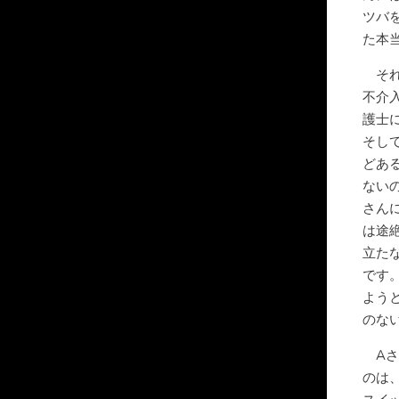
ツバ
た本
それ
不介
護士
そし
どあ
ない
さん
は途
立た
です
よう
のな
Aさ
のは