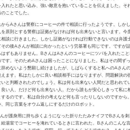
を入れたと思い込み、強い敵意を抱いていることを伝えました。そ
当のことでした。
からAさんは警察にコーヒーの件で相談に行ったようです。しか
入を原則とする警察は証拠がなければ何も出来ないと言います。今
に相談に行きました。しかし証拠がなければ行動できないのは弁護
てその後Aさんが相談に向かったという労基署も同じです。ですが
るはずもありません。BさんはAさんのコーヒーにツバを入れたこと
のです。そのためAさんは困ったことになりました。私はその間ずっ
に辞めないよう懇願し続けましたが、しばらくすると私へのAさん
絶えます。私はたしかに良い相談相手にはなりますが、問題解決の
ないと判断されたのでしょう。私は何も出来ない人間だと思われて
。良い人、だけど何も出来ない人。だから誰もが安心しきって私に
とするのです。私は自分の考えなど何も言ったりしないのですから
い、同じ言葉をオウム返しにするだけのロボット。
んが護身用に持ち歩くようになった折りたたみナイフでBさんを刺
、給湯室でコーヒーを淹れているときに言われた、Bさんのこんな