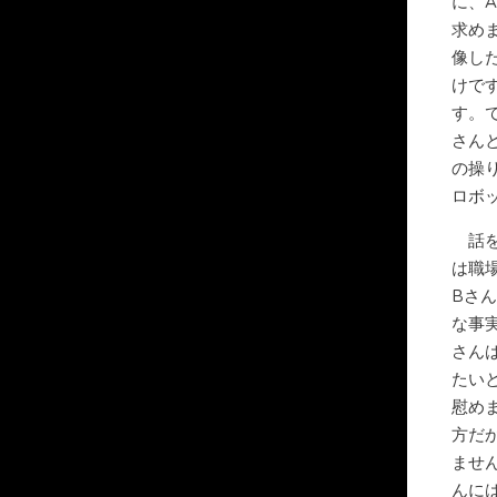
に、
求め
像し
けで
す。
さん
の操
ロボ
話を
は職
Bさ
な事
さん
たい
慰め
方だ
ませ
んに