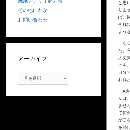
廃棄シナリオ夢の島
と思
その他にわか
りま
ば、
お問い合わせ
それ
よう
ある
た。
アーカイブ
大丈
きも
自分
ア
われ
ー
Aさ
カ
んは
イ
ませ
ブ
て何
が口
を続