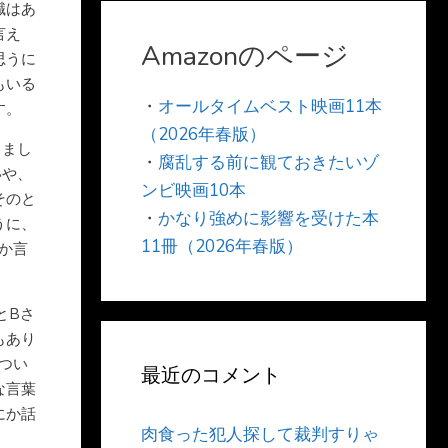
職はあ
言え
Amazonのページ
思うに
もいる
・
オールタイムベスト映画11本
す。
（2026年春版）
しまし
・
腐乱する前に観ておきたいゾ
いや、
ンビ映画10本
そのと
・
かなり強めに影響を受けた本
うに、
11冊（2026年春版）
か言
とBさ
もあり
つい
最近のコメント
な言葉
にか話
肉食った犯人探して裁判すりゃ