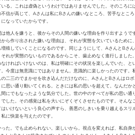
ている。これは虚偽というわけではありませんでした。そのころに
の不信が高じて、Aさんは私にBさんの嫌いなところ、苦手なところ
うになっていたからです。
は他人を嫌うと、後からその人間の嫌いな理由を作り出すようで
後から作り出された嫌いな理由は、それが実態を欠いているために
も増殖していくことになるのです。同じようにして、AさんとBさん
、それが実態のないものであるからこそ、歯止めなく進行しました
めなければいけないのは、私は明確にその状況を楽しんでいた、と
す。今度は無意識にではありません。意識的に楽しかったのです。
んの二三のでまかせを吹き込んだだけなのに、AさんとBさんはロボ
うに思い通り動いてくれる。ときには私の思いを超えて。なんだか
人間にでもなったような気分でした。世の中のすべてが私の思い通
うでした。その感覚は私を大いにぞくぞくさせたものです。そんな
てはいけないという良心の声すら、善悪のしきいを乗り越えるスリ
、私に快楽を与えたのです。
った。でも止められない。楽しいから。視点を変えれば、私自身