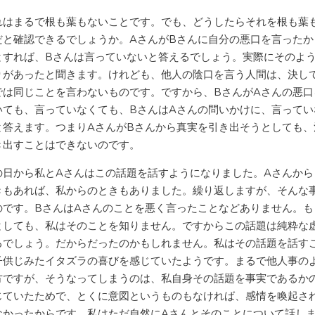
はまるで根も葉もないことです。でも、どうしたらそれを根も葉
だと確認できるでしょうか。AさんがBさんに自分の悪口を言ったか
とすれば、Bさんは言っていないと答えるでしょう。実際にそのよ
りがあったと聞きます。けれども、他人の陰口を言う人間は、決し
では同じことを言わないものです。ですから、BさんがAさんの悪口
いても、言っていなくても、BさんはAさんの問いかけに、言ってい
と答えます。つまりAさんがBさんから真実を引き出そうとしても、
き出すことはできないのです。
日から私とAさんはこの話題を話すようになりました。Aさんから
きもあれば、私からのときもありました。繰り返しますが、そんな
のです。BさんはAさんのことを悪く言ったことなどありません。も
としても、私はそのことを知りません。ですからこの話題は純粋な
るでしょう。だからだったのかもしれません。私はその話題を話す
子供じみたイタズラの喜びを感じていたようです。まるで他人事の
方ですが、そうなってしまうのは、私自身その話題を事実であるか
じていたためで、とくに意図というものもなければ、感情を喚起さ
なかったからです。私はただ自然にAさんとそのことについて話し