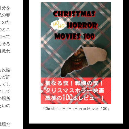
自分を
私の罪
たのた
のとこ
知って
おそろ
は救わ
も反論
など許
してし
として
や場所
たいの
『Christmas Ho Ho Horror Movies 100』
職場だ