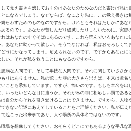
して覚え書きを残しておくのはあなたのためなのだと書けば私は
ことになるでしょう。なぜならば、なにより先に、この覚え書きは
を紛らわすためのものなのですから。けれどもそれはたしかにあな
もあるのです。あなたが苦しんだり破滅したりしないために。実際
それはあなたのすぐそばにあるのです。これを読んでいるあなたに
い。あなたに助かって欲しい。そうでなければ、私はおそろしくて
てどうにかなってしまう。耐えられないのです。ですからあなたに
欲しい。それが私を救うことにもなるのですから。
臆病な人間です。そして卑怯な人間です。それに関していささか
つもりはありません。私の犯した罪の大きさを思えば、本来は匿名
ないことも承知しています。ですが、怖いのです。もしも本名を出
ば、いったいどんな目に遭うか。それが私の罪に相応しい罰である
私は自分からそれを引き受けることはできません。ですから、人物
定できない記述にあえてしていることをご理解ください。私が伝え
こで起こった出来事であり、人や場所の具体名ではないのです。
職場を想像してください。おそらくどこにでもあるような平凡な