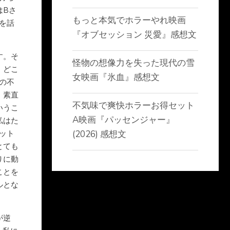
はBさ
もっと本気でホラーやれ映画
を話
『オブセッション 災愛』感想文
す。そ
怪物の想像力を失った現代の雪
、どこ
女映画『氷血』感想文
の不
。素直
不気味で爽快ホラーお得セット
いうこ
A映画『パッセンジャー』
私はた
(2026) 感想文
ット
とても
りに動
ことを
ルとな
が逆