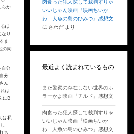
肉食った犯人探して裁判すりゃ
んらか
いいじゃん映画『映画ちいか
わ 人魚の島のひみつ』感想文
するほ
に
さわだ
より
になり
るま
他の同
最近よく読まれているもの
を自分
自分
さん
また警察の存在しない世界のホ
それは
ラーかよ映画『チルド』感想文
んにB
肉食った犯人探して裁判すりゃ
んは私
いいじゃん映画『映画ちいか
まし
わ 人魚の島のひみつ』感想文
打ち