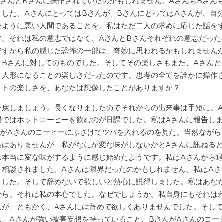
AさんとBさんに操作されていたのかもしれません。AさんもBさん
ました。AさんにとってはBさんが、BさんにとってはAさんが、自
たように悪い人間であることを。私はただ二人の求めに応じた話を
す。それは私の意志ではなく、AさんとBさんそれぞれの意志だった
ですから私の感じた恐怖の一部は、奇妙に思われるかもしれません
とBさんに対してのものでした。そしてその楽しさもまた、Aさんと
り人形になることの楽しさだったのです。思考の全てを誰かに操作
ットの楽しさを、あなたは想像したことがありますか？
戻しましょう。長くなりましたのでそれからの出来事は手短に。
場ではホットコーヒーを飲むのが日課でした。私はAさんに報告し
んがAさんのコーヒーにふざけてツバを入れるのを見た。当然ながら
実はありませんが、私がなにか変な味がしないかとAさんに訊ねると
は本当に変な味がするように感じ始めたようです。私はAさんから
と相談されました。Aさんは限界だったのかもしれません。私はAさ
ました。そして辞めないで欲しいと熱心に説得しました。私はあな
から。それは私の本心でした。なぜでしょうか。私自身にもそれは
んが、ともかく、Aさんには辞めて欲しくありませんでした。そして
は、Aさんが強い被害妄想を持っていること、BさんがAさんのコー