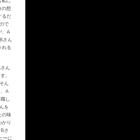
も私に
分の想
するだ
ので
が、A
Bさん
される
Aさん
ます。
そん
、A
退職し
んを
たの味
わかり
Bさ
ヒーに