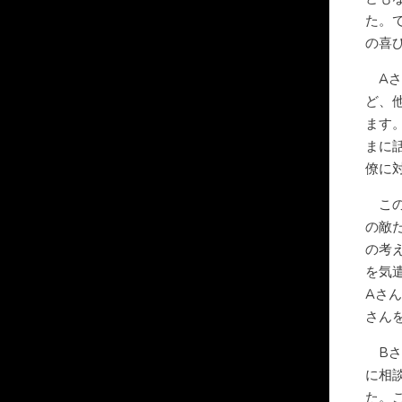
た。
の喜
Aさ
ど、
ます
まに
僚に
この
の敵
の考
を気
Aさ
さん
Bさ
に相
た。