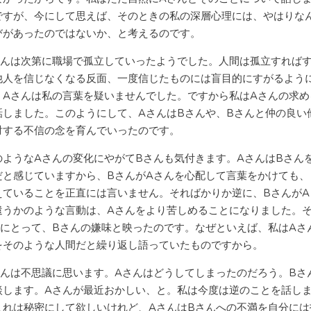
ですが、今にして思えば、そのときの私の深層心理には、やはりな
びがあったのではないか、と考えるのです。
んは次第に職場で孤立していったようでした。人間は孤立すれば
他人を信じなくなる反面、一度信じたものには盲目的にすがるよう
。Aさんは私の言葉を疑いませんでした。ですから私はAさんの求め
話しました。このようにして、AさんはBさんや、Bさんと仲の良い
対する不信の念を育んでいったのです。
ようなAさんの変化にやがてBさんも気付きます。AさんはBさん
だと感じていますから、BさんがAさんを心配して言葉をかけても、
えていることを正直には言いません。そればかりか逆に、BさんがA
遣うかのような言動は、Aさんをより苦しめることになりました。
んにとって、Bさんの嫌味と映ったのです。なぜといえば、私はAさ
をそのような人間だと繰り返し語っていたものですから。
んは不思議に思います。Aさんはどうしてしまったのだろう。Bさ
談します。Aさんが最近おかしい、と。私は今度は逆のことを話し
これは秘密にして欲しいけれど、AさんはBさんへの不満を自分には