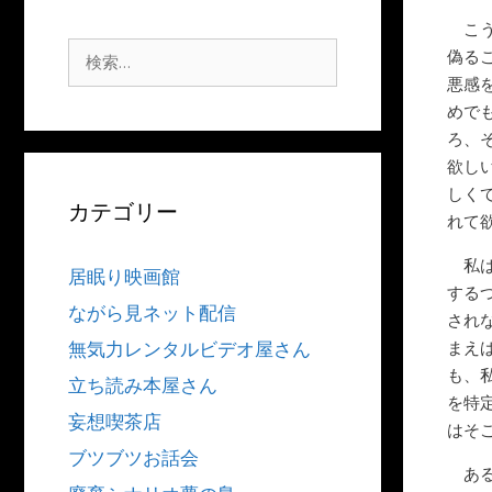
こう
検
偽る
索:
悪感
めで
ろ、
欲し
しく
カテゴリー
れて
私は
居眠り映画館
する
ながら見ネット配信
され
無気力レンタルビデオ屋さん
まえ
も、
立ち読み本屋さん
を特
妄想喫茶店
はそ
ブツブツお話会
ある