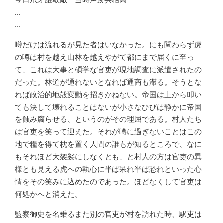
…
…
噂だけは流れるが見た者はいなかった。にも関わらず虎
の噂は村を越え山林を越えやがて都にまで届くに至っ
て、これは大事と碩学な官吏が現地調査に派遣されたの
だった。林道が通れないとなれば通商も滞る。そうとな
れば政治的地殻変動を招きかねない。帝国は上から叩い
ても決して壊れることはないが小さなひびは静かに帝国
を蝕み腐らせる、というのがその理屈である。村人たち
は官吏を笑って迎えた。それが噂に過ぎないことはこの
地で糧を得て枕を置く人間の誰もが知るところで、なに
もそれほど大袈裟にしなくとも、と村人の方は官吏の異
様とも見える虎への執心に半ば呆れ半ば恐れといった心
情をその笑みに込めたのであった。ほどなくして官吏は
何処かへと消えた。
監察御史を名乗るまた別の官吏が村を訪れた時、駅吏は