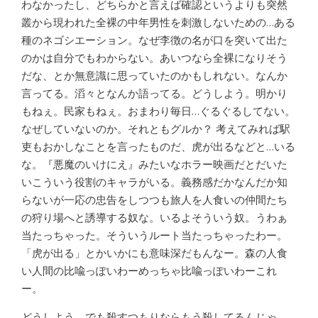
わなかったし、どちらかと言えば確認というよりも突然
叢から現われた全裸の中年男性を刺激しないための…ある
種のネゴシエーション。なぜ李徴の名が口を突いて出た
のかは自分でもわからない。あいつなら全裸になりそう
だな、とか無意識に思っていたのかもしれない。なんか
言ってる。滔々となんか語ってる。どうしよう。明かり
もねぇ。民家もねぇ。おまわり毎日…ぐるぐるしてない。
なぜしていないのか。それともグルか？ 考えてみれば駅
吏もおかしなことを言ったものだ、虎が出るなどと…いる
な。『悪魔のいけにえ』みたいなホラー映画だとだいた
いこういう役割のキャラがいる。義務感だかなんだか知
らないが一応の忠告をしつつも旅人を人食いの仲間たち
の狩り場へと誘導する奴な。いるよそういう奴。うわぁ
当たっちゃった。そういうルート当たっちゃったわー。
「虎が出る」とかいかにも意味深だもんなー。森の人食
い人間の比喩っぽいわーめっちゃ比喩っぽいわーこれ
ー。
どうしよう。でも殺すつもりならもう殺してるんじゃ