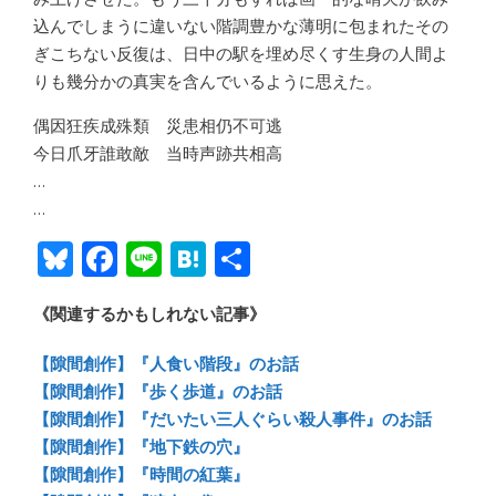
込んでしまうに違いない階調豊かな薄明に包まれたその
ぎこちない反復は、日中の駅を埋め尽くす生身の人間よ
りも幾分かの真実を含んでいるように思えた。
偶因狂疾成殊類 災患相仍不可逃
今日爪牙誰敢敵 当時声跡共相高
…
…
Bl
F
Li
H
共
u
ac
n
at
有
《関連するかもしれない記事》
e
e
e
e
sk
b
n
【隙間創作】『人食い階段』のお話
y
o
a
【隙間創作】『歩く歩道』のお話
【隙間創作】『だいたい三人ぐらい殺人事件』のお話
ok
【隙間創作】『地下鉄の穴』
【隙間創作】『時間の紅葉』