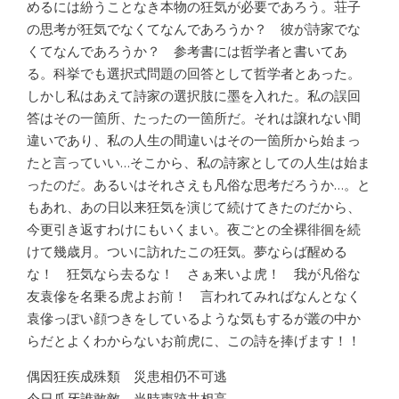
めるには紛うことなき本物の狂気が必要であろう。荘子
の思考が狂気でなくてなんであろうか？ 彼が詩家でな
くてなんであろうか？ 参考書には哲学者と書いてあ
る。科挙でも選択式問題の回答として哲学者とあった。
しかし私はあえて詩家の選択肢に墨を入れた。私の誤回
答はその一箇所、たったの一箇所だ。それは譲れない間
違いであり、私の人生の間違いはその一箇所から始まっ
たと言っていい…そこから、私の詩家としての人生は始ま
ったのだ。あるいはそれさえも凡俗な思考だろうか…。と
もあれ、あの日以来狂気を演じて続けてきたのだから、
今更引き返すわけにもいくまい。夜ごとの全裸徘徊を続
けて幾歳月。ついに訪れたこの狂気。夢ならば醒める
な！ 狂気なら去るな！ さぁ来いよ虎！ 我が凡俗な
友袁傪を名乗る虎よお前！ 言われてみればなんとなく
袁傪っぽい顔つきをしているような気もするが叢の中か
らだとよくわからないお前虎に、この詩を捧げます！！
偶因狂疾成殊類 災患相仍不可逃
今日爪牙誰敢敵 当時声跡共相高