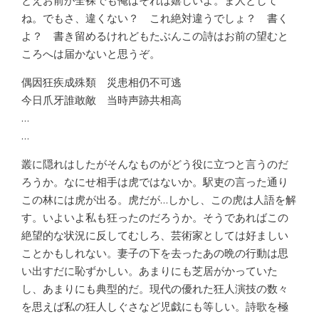
とえお前が全裸でも俺はそれは嬉しいよ。ま人として
ね。でもさ、違くない？ これ絶対違うでしょ？ 書く
よ？ 書き留めるけれどもたぶんこの詩はお前の望むと
ころへは届かないと思うぞ。
偶因狂疾成殊類 災患相仍不可逃
今日爪牙誰敢敵 当時声跡共相高
…
…
叢に隠れはしたがそんなものがどう役に立つと言うのだ
ろうか。なにせ相手は虎ではないか。駅吏の言った通り
この林には虎が出る。虎だが…しかし、この虎は人語を解
す。いよいよ私も狂ったのだろうか。そうであればこの
絶望的な状況に反してむしろ、芸術家としては好ましい
ことかもしれない。妻子の下を去ったあの晩の行動は思
い出すだに恥ずかしい。あまりにも芝居がかっていた
し、あまりにも典型的だ。現代の優れた狂人演技の数々
を思えば私の狂人しぐさなど児戯にも等しい。詩歌を極