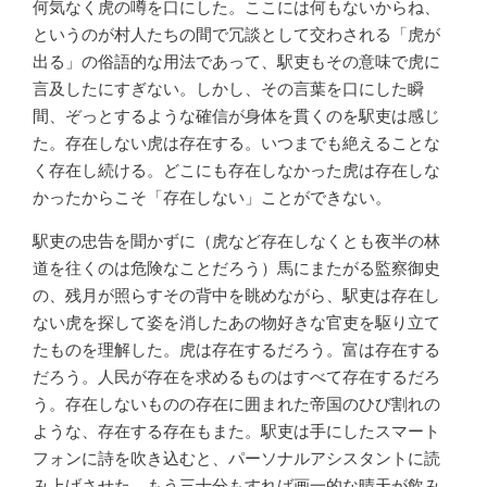
何気なく虎の噂を口にした。ここには何もないからね、
というのが村人たちの間で冗談として交わされる「虎が
出る」の俗語的な用法であって、駅吏もその意味で虎に
言及したにすぎない。しかし、その言葉を口にした瞬
間、ぞっとするような確信が身体を貫くのを駅吏は感じ
た。存在しない虎は存在する。いつまでも絶えることな
く存在し続ける。どこにも存在しなかった虎は存在しな
かったからこそ「存在しない」ことができない。
駅吏の忠告を聞かずに（虎など存在しなくとも夜半の林
道を往くのは危険なことだろう）馬にまたがる監察御史
の、残月が照らすその背中を眺めながら、駅吏は存在し
ない虎を探して姿を消したあの物好きな官吏を駆り立て
たものを理解した。虎は存在するだろう。富は存在する
だろう。人民が存在を求めるものはすべて存在するだろ
う。存在しないものの存在に囲まれた帝国のひび割れの
ような、存在する存在もまた。駅吏は手にしたスマート
フォンに詩を吹き込むと、パーソナルアシスタントに読
み上げさせた。もう三十分もすれば画一的な晴天が飲み