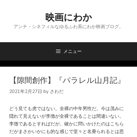
コ
ン
映画にわか
テ
ン
アンチ・シネフィルなゆるふわ系にわか映画ブログ。
ツ
へ
ス
メニュー
キ
ッ
プ
【隙間創作】『パラレル山月記』
2021年2月27日
by
さわだ
どう見ても虎ではない。全裸の中年男性だ。今は茂みに
隠れて見えないが李徴が全裸であることは間違いない。
李徴であるとすればだが。確かに問いかけたのはこちら
だがまさかいかにも的な感じで堂々と名乗られるとは思