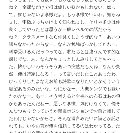
ね？ 全裸なだけで根は優しい奴かもしれない。奴っ
て。奴じゃないよ李徴だよ。もう李徴でいいわ。知らね
ぇし。李徴ぶっちゃけよく知らねぇし。そりゃ多少は仲
良くしてやったとは思うが一般レベルでの話だから
ね？ クラスメートなら仲良くしようぜ的な？ あいつ
喋らなかったからなー。なんか勉強ばっかしてたわー。
科挙受けるんだっつってな。君たちとは違うんです的な
感じでな。あ、なんかちょっとしんみりしてきちゃっ
た。懐かしいわそうそうあいつ突然だもんね、なんか突
然「俺は詩家になる！」って言いだしたことあったわ。
びっくりしたよなえお前も詩歌になりたいとかそういう
願望あるのみたいな。なにかなー。大槻ケンジでも聴い
たのかなー。あー。そう考えると全裸への布石はあの頃
からあったんだねー。悪ぃな李徴、気付けなくて。俺そ
んなつもりでっていうか親友ポジションでお前と接して
たわけじゃないからさ。そんな遺言みたいに詩とか託さ
れても。いやお前が俺を信頼してるのはわかってる。た