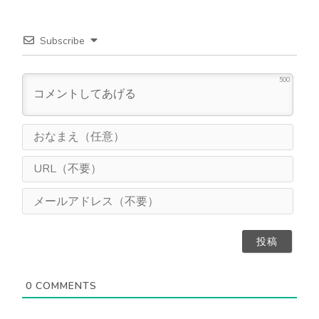
Subscribe
500
お
な
ま
U
え
R
（
L
メ
任
（
ー
意
不
ル
）
要
ア
）
ド
レ
ス
0
COMMENTS
（
不