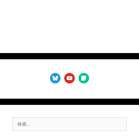
要
）
bluesky
youtube
sticky-
note
検
索: