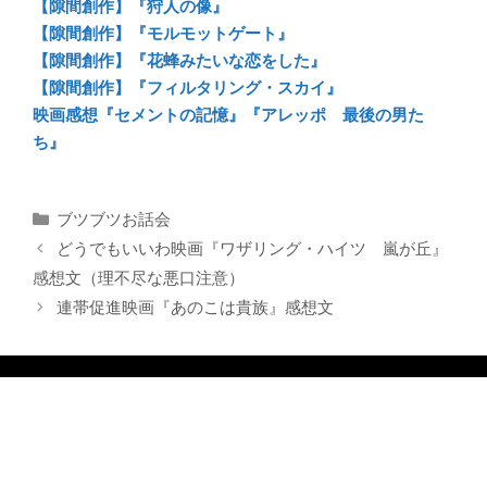
【隙間創作】『狩人の像』
【隙間創作】『モルモットゲート』
【隙間創作】『花蜂みたいな恋をした』
【隙間創作】『フィルタリング・スカイ』
映画感想『セメントの記憶』『アレッポ 最後の男た
ち』
カ
ブツブツお話会
テ
どうでもいいわ映画『ワザリング・ハイツ 嵐が丘』
ゴ
感想文（理不尽な悪口注意）
リ
連帯促進映画『あのこは貴族』感想文
ー