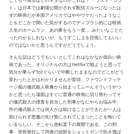
して引っ張るほどのネタなのかこれは？ 『ラスト・シフ
ト』は日本では劇場公開がされず配信スルーになったは
ずの映画だが本国アメリカではややウケだったようなこ
とをどこかで聞いた気がするのでディブラシ的には映画
人生のホームラン、あの夢をもう一度……みたいなことだ
ったのかもしれないが、もうすこし上を目指してもいい
のではないかと思うんですがどうでしょう。
そんな話はどうでもいいとしてこれはなかなか面白い映
画であった。オリジナルの方はNetflixで観ようと思って
気分が乗らず5分ぐらいで中断したままなのでどこがどう
変わったとかはわかりませんが冒頭、ファウンドフッテ
ージ風の儀式殺人映像から始まってふーんそういうやつ
かと思ったら場面はすぐに普通の映画に切り替わってそ
の儀式殺人の捜査を担当した刑事がなにやらお悩み中、
件の儀式殺人では何人かは助けることができたが一人は
助けられず悪魔の生け贄にされてしまったことを悔いて
いるらしい。そこから急転直下の展開である。この刑
事、突然発狂して同僚の頭部をショットガンで吹き飛ば