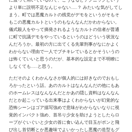
より単に説明不足なんじゃない……？ みたいな気がしてし
まう。町では悪魔カルトの残党がデモをというがそもそ
もこの悪魔カルトというのもなんなんだかわからない。
儀式殺人をやって摘発されるようなカルトの信者が普通
に町で抗議デモをやっているというのはどういう状況な
んだろうか。最初の方に出てくる先輩刑事がなにかよく
わからない理由で一人でブチキレているとかそういうの
は怖くていいと思うのだが、基本的な設定まで不明瞭に
しなくても……と思う。
ただそのよくわかんなさが個人的には好きなのでおもし
ろかったという話。あのカルトはなんなんだの他にもあ
のホームレスはなんなんだとかあの隠し資料はなんなん
だとか起こっている出来事はよくわからないが幻覚的な
恐怖シーンはゴア描写強めで意味がわからないなりに視
覚的インパクト強め、首吊り少女を助けようとしたらロ
ープがぐいぐいと少女の首に食い込んで目玉がポンと飛
び出し首切断とか悪趣味でよいかったし悪魔の造型もグ