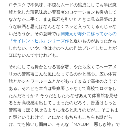
ロテスクで不気味、不穏なムードの醸成にしても半ば廃
墟と化した薄気味悪い警察署のロケーションも奏功して
なかなか上手く、まぁ風邪を引いたときに見る悪夢のよ
うな映画と思えばなんとなくスッと入ってくるんじゃな
いだろうか。その意味では
開発元が海外に移ってからの
『サイレントヒル』シリーズ作
と近いものがあったかも
しれない。いや、俺はそのへんの作はプレイしたことが
ほぼないんですけれども。
それにしても舞台となる警察署、やたら広くてへーアメ
リカの警察署こんな風になってるのかと感心。広い体育
館とかシャワールームとかがあってまるで高校のようで
ある。それとも本当は警察署じゃなくて高校でロケをし
たんだろうか？ そうだとしたらなぜあえて体育館を見せ
るとか高校感を出してしまったのだろう。普通はもっと
警察署っぽく見せるように撮ると思うのだが……そこもま
た謎というわけで、とにかくあちらもこちらも謎だら
け、でも怖いし面白い、そんな『MALUM 悪しき神』で