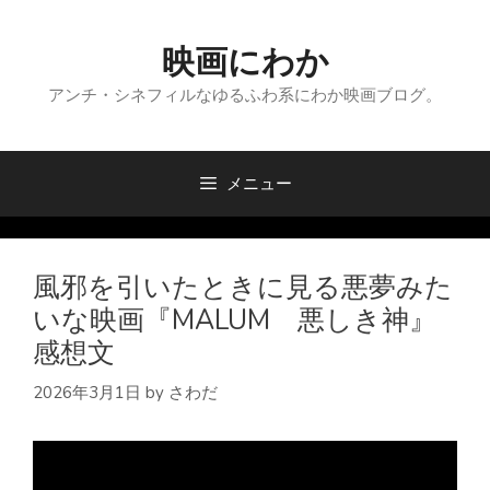
コ
ン
映画にわか
テ
ン
アンチ・シネフィルなゆるふわ系にわか映画ブログ。
ツ
へ
ス
メニュー
キ
ッ
プ
風邪を引いたときに見る悪夢みた
いな映画『MALUM 悪しき神』
感想文
2026年3月1日
by
さわだ