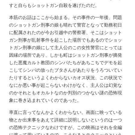
すと自らもショットガン自殺を遂げたのだ。
本筋のお話はここから始まる。その事件の一年後、問題
のショットガン刑事の娘も晴れて警官となって勤務初日
に配属されたのが今お引越中の警察署、そこはショット
ガン刑事が乱射事件を起こした場所でもあるのでショッ
トガン刑事の娘にして主人公のこの女性警官にとっては
因縁の場所であり、しかも町はショットガン刑事が摘発
した悪魔カルト教団のシンパたちがあちこちでデモを起
こしてシンパの放ったブタさんがあたりをうろついてい
たりするというよくわからないカオス状況、この状況で
なにか悪い事が起こらないわけがなく、主人公は幻覚な
のかそれともオカルトなのか判別のつかない謎の恐怖現
象に巻き込まれていくのであった。
率直に言ってなんかよくわからない。画面に映っている
物とか出来事をあえて詳細に説明しないというのは一つ
の恐怖テクニックなわけですが、この映画はそれを全編
に渡って用いているので、こうなるとテクニックという