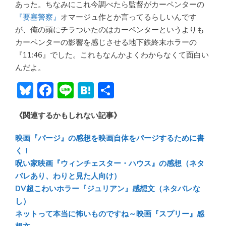
あった。ちなみにこれ今調べたら監督がカーペンターの
『要塞警察』
オマージュ作とか言ってるらしいんです
が、俺の頭にチラついたのはカーペンターというよりも
カーペンターの影響を感じさせる地下鉄終末ホラーの
『11:46』でした。これもなんかよくわからなくて面白い
んだよ。
Bl
F
Li
H
共
u
ac
n
at
有
《関連するかもしれない記事》
e
e
e
e
sk
b
n
映画『パージ』の感想を映画自体をパージするために書
y
o
a
く！
呪い家映画『ウィンチェスター・ハウス』の感想（ネタ
ok
バレあり、わりと見た人向け）
DV超こわいホラー『ジュリアン』感想文（ネタバレな
し）
ネットって本当に怖いものですね～映画『スプリー』感