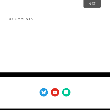
要
ア
）
ド
レ
ス
0
COMMENTS
（
不
要
）
bluesky
youtube
sticky-
note