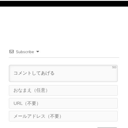
Subscribe
500
お
な
ま
U
え
R
（
L
メ
任
（
ー
意
不
ル
）