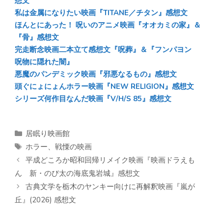
想文
私は金属になりたい映画『TITANE／チタン』感想文
ほんとにあった！ 呪いのアニメ映画『オオカミの家』＆
『骨』感想文
完走断念映画二本立て感想文『呪葬』＆『フンパヨン
呪物に隠れた闇』
悪魔のパンデミック映画『邪悪なるもの』感想文
頭ぐにょにょんホラー映画『NEW RELIGION』感想文
シリーズ何作目なんだ映画『V/H/S 85』感想文
カ
居眠り映画館
テ
タ
ホラー
、
戦慄の映画
ゴ
グ
平成どころか昭和回帰リメイク映画『映画ドラえも
リ
ん 新・のび太の海底鬼岩城』感想文
ー
古典文学を栃木のヤンキー向けに再解釈映画『嵐が
丘』(2026) 感想文