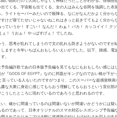
ら闘い始めたので人間じゃなくて神様だったことがわかる。怪物怪
い出てくる。宇宙船も出てくる。女の人はみんな谷間を強調した衣
る。ライトセーバーみたいので殺陣る。なにがなんだかよく分から
ですけど寝てたせいじゃないねこれはきっと起きててもよく分から
っていうか！ すごい！ なんだ！ わぁ！ バカ！ カッコイイ！ ク
えぇ！ うおぉ！ やっぱすげぇ！ でしたね。
いう、思考が乱れてしまうので文の乱れも防ぎようがないのですが
りしますと今年いちばんおもしろいえいがでした。以下、雑感。電
ます。
は予告編詐欺であの日本版予告編を見てもなにもおもしろい感じは
が『GODS OF EGYPT』なのに邦題がキングなのでおい格が下が
 と言っている人もいたのですがつまり、このスーパーな超感覚映画
凡庸な大衆に身近に感じてもらおう理解してもらおうという宣伝部
がこうしたところに現れているのであろうと思われるのです。
たい、確かに間違っているのは間違いないが間違いかどうかには疑
あるのであって、日本オリジナルのスマホ対応レスポンシブ予告編
公開されておりそこでは大幅に超感覚の刈り上げがなされ囚人の丸