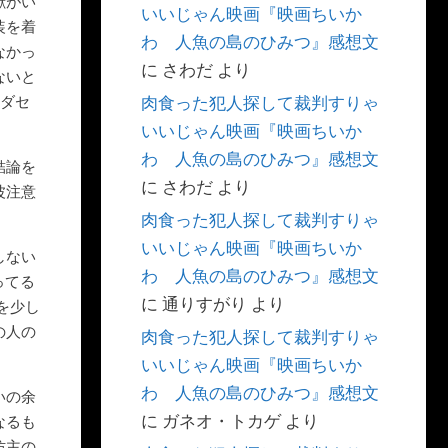
獣がい
いいじゃん映画『映画ちいか
装を着
わ 人魚の島のひみつ』感想文
なかっ
に
さわだ
より
ないと
肉食った犯人探して裁判すりゃ
ソダセ
いいじゃん映画『映画ちいか
わ 人魚の島のひみつ』感想文
結論を
に
さわだ
より
波注意
肉食った犯人探して裁判すりゃ
いいじゃん映画『映画ちいか
しない
わ 人魚の島のひみつ』感想文
ってる
に
通りすがり
より
を少し
の人の
肉食った犯人探して裁判すりゃ
いいじゃん映画『映画ちいか
わ 人魚の島のひみつ』感想文
いの余
に
ガネオ・トカゲ
より
なるも
坊主の