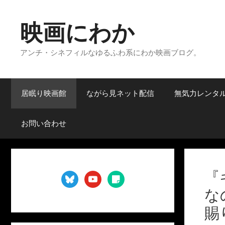
コ
ン
映画にわか
テ
ン
アンチ・シネフィルなゆるふわ系にわか映画ブログ。
ツ
へ
ス
キ
居眠り映画館
ながら見ネット配信
無気力レンタ
ッ
プ
お問い合わせ
『
bluesky
youtube
sticky-
note
な
賜