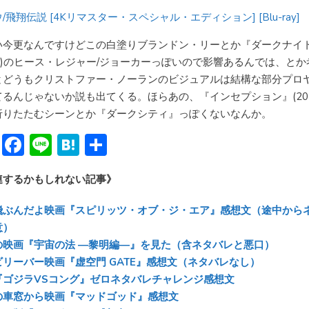
/飛翔伝説 [4Kリマスター・スペシャル・エディション] [Blu-ray]
い今更なんですけどこの白塗りブランドン・リーとか『ダークナイ
08)のヒース・レジャー/ジョーカーっぽいので影響あるんでは、と
とどうもクリストファー・ノーランのビジュアルは結構な部分プロ
てるんじゃないか説も出てくる。ほらあの、『インセプション』(201
折りたたむシーンとか『ダークシティ』っぽくないなんか。
Bl
F
Li
H
共
u
ac
n
at
有
連するかもしれない記事》
e
e
e
e
sk
b
n
飛ぶんだよ映画『スピリッツ・オブ・ジ・エア』感想文（途中から
y
o
a
意）
の映画『宇宙の法 ―黎明編―』を見た（含ネタバレと悪口）
ok
ビリーバー映画『虚空門 GATE』感想文（ネタバレなし）
『ゴジラVSコング』ゼロネタバレチャレンジ感想文
の車窓から映画『マッドゴッド』感想文