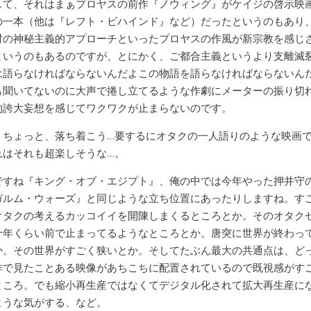
して、それはまぁプロヤスの前作『ノウィング』がケイジの啓示映
の一本（他は『レフト・ビハインド』など）だったというのもあり、
材の神秘主義的アプローチといったプロヤスの作風が新宗教を感じ
というのもあるのですが、とにかく、ご都合主義というより支離滅
は語らなければならないんだよこの物語を語らなければならないん
も聞いてないのに大声で捲し立てるような作劇にメーターの振り切
的誇大妄想を感じてワクワクが止まらないのです。
、ちょっと、落ち着こう…要するにオタクの一人語りのような映画
れはそれも超楽しそうな…。
ですね『キング・オブ・エジプト』、俺の中では今年やった押井守
ガルム・ウォーズ』と同じような立ち位置にあったりしますね。す
オタクの考えるカッコイイを開陳しまくるところとか。そのオタク
十年くらい前で止まってるようなところとか。唐突に世界が終わっ
か。その世界がすごく狭いとか。そしてたぶん最大の共通点は、ど
作で見たことある映像があちこちに配置されているので既視感がす
ところ。でも縮小再生産ではなくてデジタル化されて拡大再生産に
ような気がする、など。