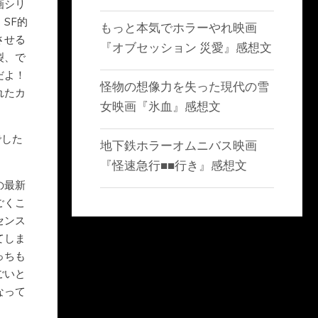
画シリ
SF的
もっと本気でホラーやれ映画
させる
『オブセッション 災愛』感想文
裂、で
だよ！
怪物の想像力を失った現代の雪
れたカ
女映画『氷血』感想文
でした
地下鉄ホラーオムニバス映画
『怪速急行■■行き』感想文
の最新
ごくこ
センス
てしま
っちも
ごいと
なって