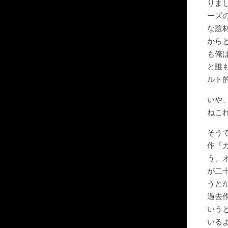
りま
ーズ
な題
から
も俺
と誰
ルト
いや
ねこ
そう
作『
う、
が二
うと
過去
いう
いる