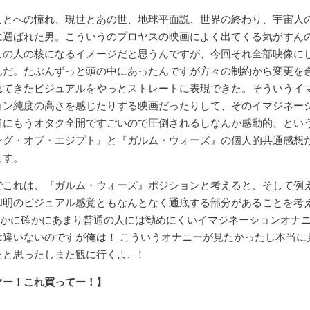
ことへの憧れ、現世とあの世、地球平面説、世界の終わり、宇宙人
に選ばれた男。こういうのプロヤスの映画によく出てくる気がすん
この人の核になるイメージだと思うんですが、今回それ全部映像に
んだ。たぶんずっと頭の中にあったんですが方々の制約から変更を
れてきたビジュアルをやっとストレートに表現できた。そういうイ
ョン純度の高さを感じたりする映画だったりして、そのイマジネー
当にもうオタク全開ですごいので圧倒されるしなんか感動的、とい
ング・オブ・エジプト』と『ガルム・ウォーズ』の個人的共通感想
ます。
でこれは、『ガルム・ウォーズ』ポジションと考えると、そして例
和明のビジュアル感覚ともなんとなく通底する部分があることを考
確かに確かにあまり普通の人には勧めにくいイマジネーションオナ
は違いないのですが俺は！ こういうオナニーが見たかったし本当に
たと思ったしまた観に行くよ…！
マー！これ買ってー！】