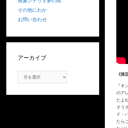
廃棄シナリオ夢の島
その他にわか
お問い合わせ
アーカイブ
ア
《推
ー
『キ
カ
のア
イ
たよ
ブ
そう
ド・
たら