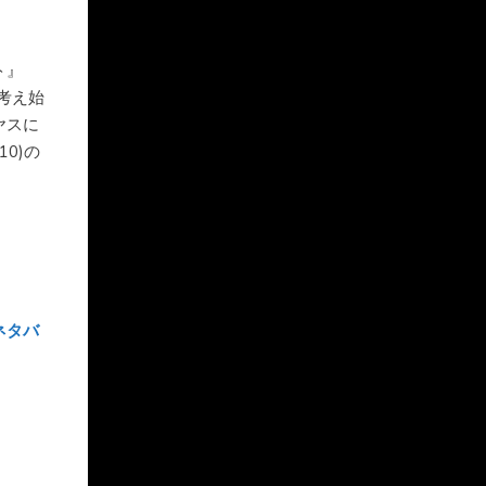
ト』
か考え始
ヤスに
0)の
ネタバ