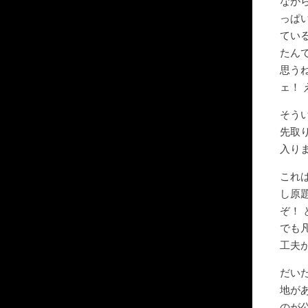
なが
っぱ
てい
たん
思うね
ェ！ 
そう
先取
入り
これ
し原題
ぞ！
でも
工夫
だい
地が
のが