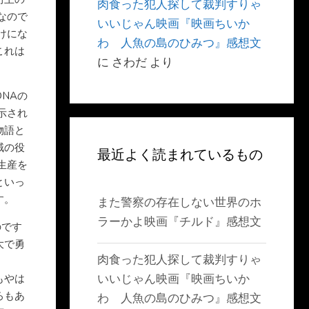
肉食った犯人探して裁判すりゃ
なので
いいじゃん映画『映画ちいか
けにな
わ 人魚の島のひみつ』感想文
これは
に
さわだ
より
NAの
示され
物語と
賊の役
最近よく読まれているもの
生産を
といっ
す。
また警察の存在しない世界のホ
ラーかよ映画『チルド』感想文
のです
大で勇
肉食った犯人探して裁判すりゃ
いいじゃん映画『映画ちいか
もやは
ろもあ
わ 人魚の島のひみつ』感想文