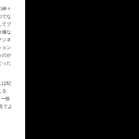
の神々
のでな
してブ
余儀な
マジネ
ション
うのが
だった
えば紀
える
ニー映
見てよ