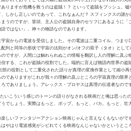
でありますが危機を救うのは盗賊！？ といって盗賊をプッシュ。嘘
て、しかし正しいのであって、これなぁんだ？ スフィンクスの謎か
しまうのですが、冒頭、主人公の盗賊自身のセリフにあるように「
物語ではない」。神々の物語なのであります。
は宇宙からの電波を受信しました。その電波は二重コイル、つまりD
ん配列と同等の形状で宇宙の法則がオン/オフの双子（タオ）として
るのですが、人間には触れられぬこの情報を翻訳し人の理解に及ぶ
発信する、これが盗賊の役割でした。端的に言えば物語内世界の盗
宣伝部の役割として二重化された語りが真理の変換作業として縮小再
るのでありますがこれが我々の理解の及ぶところの宇宙真理の限界
ころでありましょう。アレックス・プロヤスは真理の伝道者なので
いたいこういう感じのトーンの語りがなされる映画だと俺は思った
どうでしょう。実際はもっと、ポップ。もっと、バカ。もっと、壮
の楽しいファンタジーアクション映画じゃんと言えなくもないがで
れはやはり電波感覚がシビれてくる映画なんじゃないかというとこ