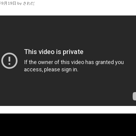
年9月19日
by
さわだ