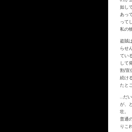
如し
あっ
って
私の
盗賊
らせ
てい
して
割/
続け
たと
…だ
が、
壮。
普通
りこ