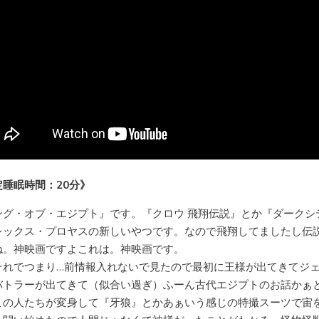
定睡眠時間：20分》
ング・オブ・エジプト』です。『クロウ 飛翔伝説』とか『ダークシ
レックス・プロヤスの新しいやつです。なので飛翔してましたし伝
ね。神映画ですよこれは。神映画です。
それでつまり…前情報入れないで見たので最初に王様が出てきてジ
バトラーが出てきて（似合い過ぎ）ふーん古代エジプトのお話かぁ
この人たちが変身して『牙狼』とかあぁいう感じの特撮スーツで宙