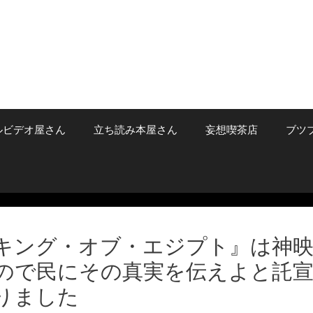
ルビデオ屋さん
立ち読み本屋さん
妄想喫茶店
ブツ
キング・オブ・エジプト』は神
ので民にその真実を伝えよと託
りました