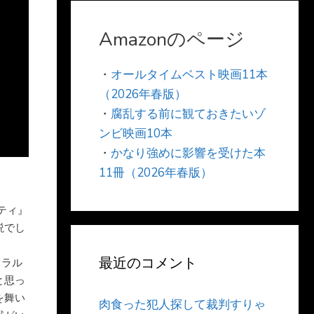
Amazonのページ
・
オールタイムベスト映画11本
（2026年春版）
・
腐乱する前に観ておきたいゾ
ンビ映画10本
・
かなり強めに影響を受けた本
11冊（2026年春版）
ティ』
説でし
最近のコメント
ェラル
と思っ
を舞い
肉食った犯人探して裁判すりゃ