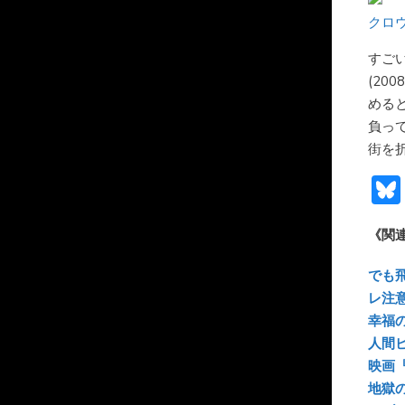
クロウ
すご
(20
める
負っ
街を
《関
でも
レ注
幸福
人間
映画
地獄