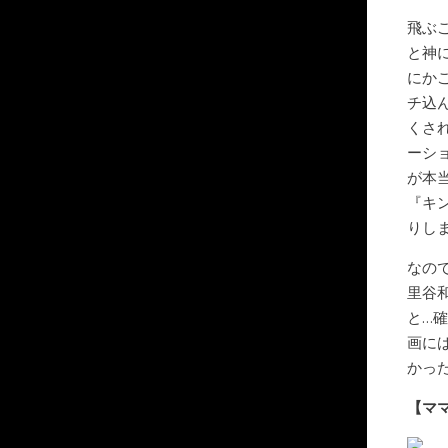
飛ぶ
と神
にか
チ込
くさ
ーシ
が本
『キ
りし
なの
里谷
と…
画に
かっ
【マ