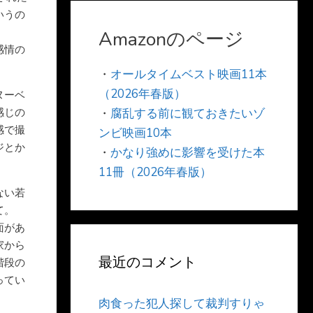
いうの
Amazonのページ
感情の
・
オールタイムベスト映画11本
（2026年春版）
ヌーベ
感じの
・
腐乱する前に観ておきたいゾ
感で撮
ンビ映画10本
ジとか
・
かなり強めに影響を受けた本
11冊（2026年春版）
ない若
て。
面があ
家から
最近のコメント
階段の
ってい
肉食った犯人探して裁判すりゃ