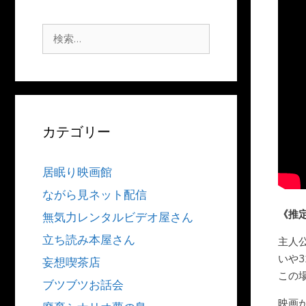
検
索:
カテゴリー
居眠り映画館
ながら見ネット配信
《推
無気力レンタルビデオ屋さん
立ち読み本屋さん
主人
いや
妄想喫茶店
この
ブツブツお話会
映画