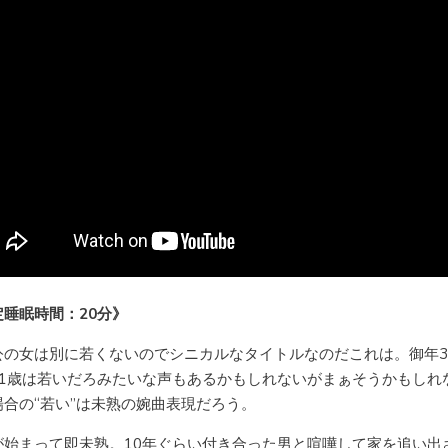
定睡眠時間：20分》
公の女は別に若くないのでシニカルなタイトルなのだこれは。御年3
31歳は若いだろみたいな声もあるかもしれないがまぁそうかもしれ
場合の“若い”は未熟の婉曲表現だろう。
が始まって即未熟。10年ぐらい付き合った男と喧嘩して家を追い出