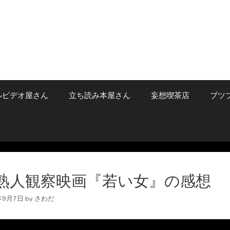
ルビデオ屋さん
立ち読み本屋さん
妄想喫茶店
ブツ
熟人観察映画『若い女』の感想
年9月7日
by
さわだ