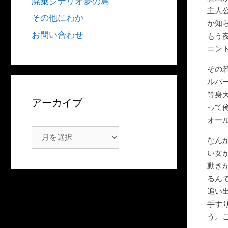
廃棄シナリオ夢の島
主人
その他にわか
か知
お問い合わせ
もう
コン
その
ルバ
等身
アーカイブ
って
オー
ア
なん
ー
い女
カ
動き
イ
るん
ブ
追い
手す
う。