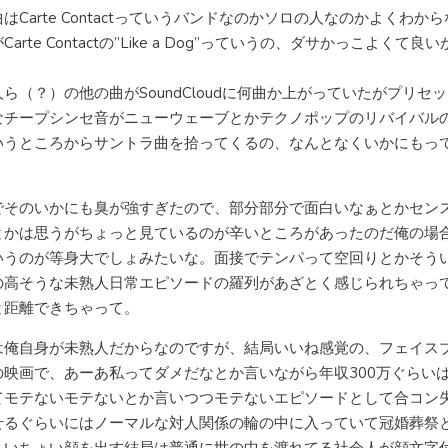
はCarte Contactっていうバンドなのかソロの人なのかよくわか
Carte Contactの”Like a Dog”っていうの、ダサかっこよくて良
ら（？）の他の曲がSoundCloudに何曲か上がっていたがプリセ
なチープシンセ音がニューウェーブとかテクノポップのリバイバル
いうところからサントラ曲を拾ってくるの、なんとなくいかにもっ
でそのいかにも臭が強すぎたので、部分部分で面白いなぁとかセン
とかは思うがちょっと見ているのが辛いところがあったのだ俺の場
いうのが等身大でしょみたいな。面接でテンパって空回りとかそう
の高そうな未熟人日常エピソードの羅列があざとく感じられちゃっ
と距離できちゃって。
は俺自身が未熟人だからなのですが、結局いいね感覚の、フェイス
の映画で、あーあ私ってダメだなとか言いながら年収300万ぐらい
てモテないモテないとか言いつつモテないエピソードとして合コン
せるぐらいにはノーマルな対人関係の輪の中に入っていて冠婚葬祭
ょいちょい顔を出す結局は普通に世の中を渡れてる社会人が顔文字