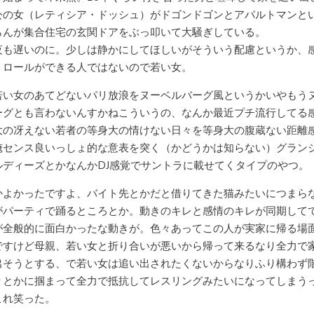
公の女（レティシア・ドッシュ）がドゴンドゴンとアパルトマンと
らんが集合住宅の玄関ドアをぶっ叩いて大騒ぎしている。
夜も遅いのに。少しは静かにしてほしいがそういう配慮というか、
トロールができる人ではないので若い女。
若い女のあてどないパリ放浪をヌーベルバーグ風というかいやもう
ーグとも言わないんすかねこういうの、なんか最近プチ流行してる
大の冴えない若者の等身大の情けない日々を等身大の腹蔵ない距離
俺センス良いっしょ的な意表を突く（かどうかは知らない）グラン
ルディーズとかなんかDJ感覚でサントラに載せてくタイプのやつ。
かよかったですよ、バイト先とかだと借りてきた猫みたいにつまら
がパーティで踊るところとか。動きのキレと感情のキレが同期して
が全般的に面白かったな動きが。色々あってこの人が実家に帰る場
ですけど母親、若い女と折り合いが悪いから帰って来るなり全力で
出そうとする、で若い女は追い出されたくないからなりふり構わず
りとかに掴まって全力で抵抗してレスリングみたいになってしまう
これ笑った。