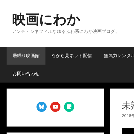
コ
ン
映画にわか
テ
ン
アンチ・シネフィルなゆるふわ系にわか映画ブログ。
ツ
へ
ス
キ
居眠り映画館
ながら見ネット配信
無気力レンタ
ッ
プ
お問い合わせ
未
bluesky
youtube
sticky-
note
2018