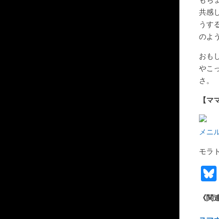
共感
うす
のよ
おも
やこ
さ。
【マ
メニル
モラ
《関