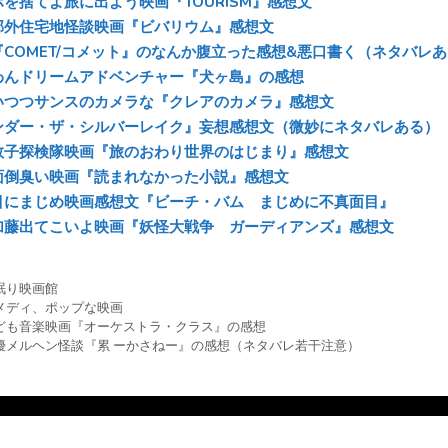
sk
b
n
を捨てよ旅に出よう映画『TOURISM』感想文
y
o
a
郊外住宅地怪談映画『ビバリウム』感想文
『COMET/コメット』のなんか腹立った感想&悪口書く（ネタバレ
ok
わんドリームアドベンチャー『犬ヶ島』の感想
いつつサンスのカメラな『クレアのカメラ』感想文
ンダー・ザ・シルバーレイク』妄想感想文（微妙にネタバレある）
敦子探検隊映画『旅のおわり世界のはじまり』感想文
面倒臭い映画『読まれなかった小説』感想文
目にまじめ映画感想文『ビーチ・バム まじめに不真面目』
加藤出てこいよ映画『妖怪大戦争 ガーディアンズ』感想文
眠り映画館
メディ
、
ポップな映画
ども音楽映画『オーケストラ・クラス』の感想
優メルヘン怪談『累 ーかさねー』の感想（ネタバレ若干注意）