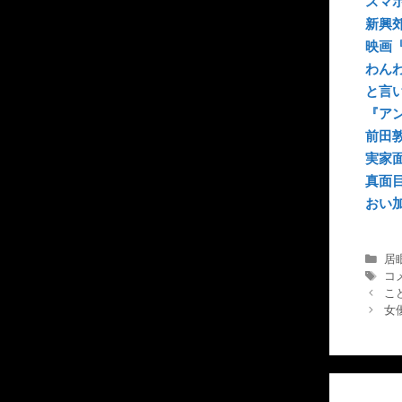
スマホ
新興
映画
わん
と言
『ア
前田
実家
真面
おい
カ
居
テ
タ
コ
ゴ
グ
こ
リ
女
ー