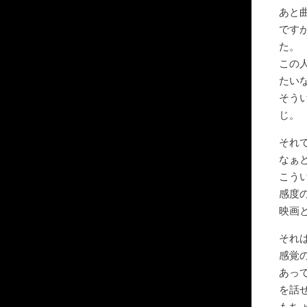
あと曲
ですが
た。
この人
たい
そう
じ。
それ
なぁ
こう
感度
映画
それ
感覚
あっ
を話
もち