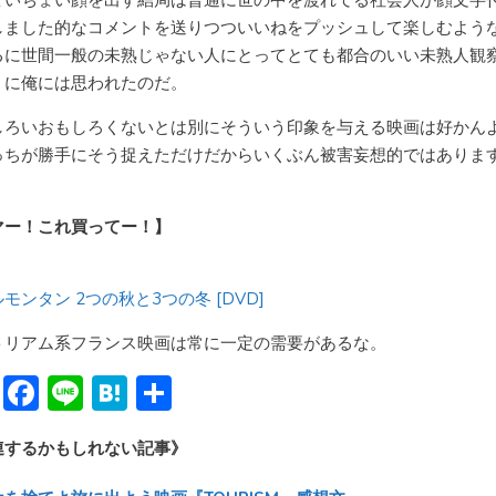
しました的なコメントを送りつついいねをプッシュして楽しむよう
るに世間一般の未熟じゃない人にとってとても都合のいい未熟人観
うに俺には思われたのだ。
しろいおもしろくないとは別にそういう印象を与える映画は好かん
っちが勝手にそう捉えただけだからいくぶん被害妄想的ではありま
マー！これ買ってー！】
モンタン 2つの秋と3つの冬 [DVD]
トリアム系フランス映画は常に一定の需要があるな。
Bl
F
Li
H
共
u
ac
n
at
有
連するかもしれない記事》
e
e
e
e