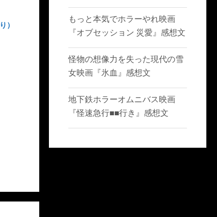
もっと本気でホラーやれ映画
あり）
『オブセッション 災愛』感想文
怪物の想像力を失った現代の雪
女映画『氷血』感想文
地下鉄ホラーオムニバス映画
『怪速急行■■行き』感想文