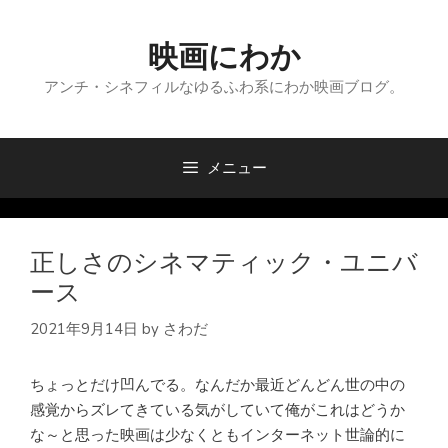
コ
ン
映画にわか
テ
ン
アンチ・シネフィルなゆるふわ系にわか映画ブログ。
ツ
へ
ス
メニュー
キ
ッ
プ
正しさのシネマティック・ユニバ
ース
2021年9月14日
by
さわだ
ちょっとだけ凹んでる。なんだか最近どんどん世の中の
感覚からズレてきている気がしていて俺がこれはどうか
な～と思った映画は少なくともインターネット世論的に