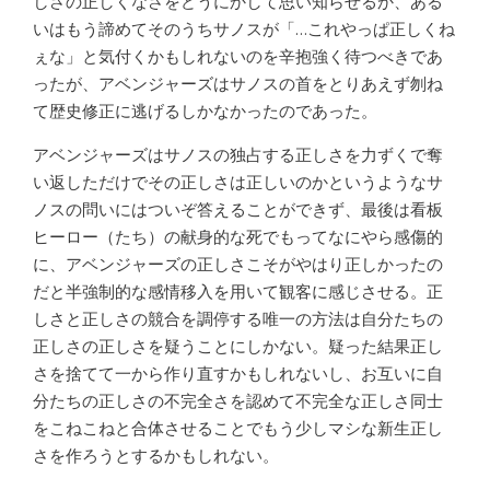
しさの正しくなさをどうにかして思い知らせるか、ある
いはもう諦めてそのうちサノスが「…これやっぱ正しくね
ぇな」と気付くかもしれないのを辛抱強く待つべきであ
ったが、アベンジャーズはサノスの首をとりあえず刎ね
て歴史修正に逃げるしかなかったのであった。
アベンジャーズはサノスの独占する正しさを力ずくで奪
い返しただけでその正しさは正しいのかというようなサ
ノスの問いにはついぞ答えることができず、最後は看板
ヒーロー（たち）の献身的な死でもってなにやら感傷的
に、アベンジャーズの正しさこそがやはり正しかったの
だと半強制的な感情移入を用いて観客に感じさせる。正
しさと正しさの競合を調停する唯一の方法は自分たちの
正しさの正しさを疑うことにしかない。疑った結果正し
さを捨てて一から作り直すかもしれないし、お互いに自
分たちの正しさの不完全さを認めて不完全な正しさ同士
をこねこねと合体させることでもう少しマシな新生正し
さを作ろうとするかもしれない。