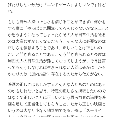
げたりしない分だけ『エンドゲーム』よりマシですけど
ね。
もしも自分の持つ正しさを信じることができずに何かを
する度に「やっぱこれ間違ってるんじゃないかなぁ…」と
か思うようになってしまったらその人が日常生活を送る
のは大変むずかしくなるだろう。そんな人に必要なのは
正しさを信頼することであり、正しいことは正しいの
だ、と開き直ることである。そう開き直られると今度は
周囲の人の日常生活が難しくなってしまうが、そうは言
ってもそうしなければ生きられない人間は確かにしかも
かなりの数（脳内推計）存在するのだから仕方がない。
映画の正しさはもしかするとそんな人たちのためにある
のかもしれないと思う。特定の正しさを摂取したいので
はなくて正しいことは正しいという思考放棄の論理を映
画を通して正当化してもらうこと。だから正しい映画と
いうのは大なり小なり独善的である。俺は『スーサイ
ド・スクワッド』は一応ヒーロー映画のジャンルなのに