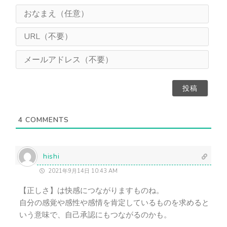
お
な
ま
U
え
R
（
L
メ
任
（
ー
意
不
ル
）
要
ア
）
ド
レ
ス
4
COMMENTS
（
不
要
）
hishi
2021年9月14日 10:43 AM
【正しさ】は快感につながりますものね。
自分の感覚や感性や感情を肯定しているものを求めると
いう意味で、自己承認にもつながるのかも。