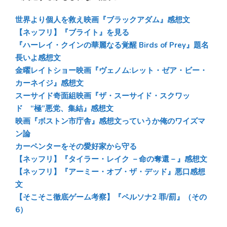
e
e
e
e
sk
b
n
世界より個人を救え映画『ブラックアダム』感想文
y
o
a
【ネッフリ】『ブライト』を見る
『ハーレイ・クインの華麗なる覚醒 Birds of Prey』題名
ok
長いよ感想文
金曜レイトショー映画『ヴェノム:レット・ゼア・ビー・
カーネイジ』感想文
スーサイド奇面組映画『ザ・スーサイド・スクワッ
ド “極”悪党、集結』感想文
映画『ボストン市庁舎』感想文っていうか俺のワイズマ
ン論
カーペンターをその愛好家から守る
【ネッフリ】『タイラー・レイク －命の奪還－』感想文
【ネッフリ】『アーミー・オブ・ザ・デッド』悪口感想
文
【そこそこ徹底ゲーム考察】『ペルソナ2 罪/罰』（その
6）