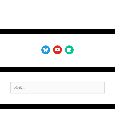
bluesky
youtube
sticky-
note
検
索: