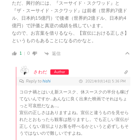
ただ、興行的には、『スーサイド・スクワッド』と
『ザ・スーサイド・スクワッド』は前者（世界約7億ド
ル、日本約15億円）で後者（世界約2億ドル、日本約4
億円）で評価と真逆の成績を残しています。
なので、お言葉を借りるなら、【宣伝における正しさ】
というものもあることになるのかなと。
1
0
返信
さわだ
Author
Reply to
hishi
2021年9月14日 5:36 PM
コロナ禍とはいえ新スースク、休スースクの半分も稼げ
てないんですか…あんなに良く出来た映画でそれはちょ
っと可哀想だなぁ…。
宣伝の正しさはありますよね。宣伝と違うものを見せら
れたとおもったら観客は怒りますし。でも正しい宣伝が
正しくない宣伝よりお客を呼べるかというと必ずしもそ
うではないので難しいですよね。