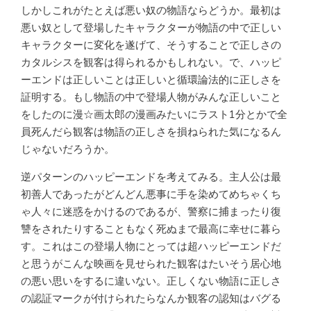
しかしこれがたとえば悪い奴の物語ならどうか。最初は
悪い奴として登場したキャラクターが物語の中で正しい
キャラクターに変化を遂げて、そうすることで正しさの
カタルシスを観客は得られるかもしれない。で、ハッピ
ーエンドは正しいことは正しいと循環論法的に正しさを
証明する。もし物語の中で登場人物がみんな正しいこと
をしたのに漫☆画太郎の漫画みたいにラスト1分とかで全
員死んだら観客は物語の正しさを損ねられた気になるん
じゃないだろうか。
逆パターンのハッピーエンドを考えてみる。主人公は最
初善人であったがどんどん悪事に手を染めてめちゃくち
ゃ人々に迷惑をかけるのであるが、警察に捕まったり復
讐をされたりすることもなく死ぬまで最高に幸せに暮ら
す。これはこの登場人物にとっては超ハッピーエンドだ
と思うがこんな映画を見せられた観客はたいそう居心地
の悪い思いをするに違いない。正しくない物語に正しさ
の認証マークが付けられたらなんか観客の認知はバグる