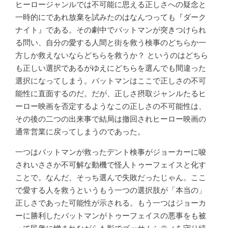
ヒーロージャンルでは不可能に思える正しさへの疑念と
一時的にであれ放棄を試みたのはなんつっても『ダーク
ナイト』である。その劇中でバットマンが突きつけられ
る問い、自分の愛する人間と街を救う検事のどちらか一
方しか救えないならどちらを救うか？ というのはどちら
も正しい選択であるがゆえにどちらを選んでも間違った
選択になってしまう。バットマンはここで正しさの不可
能性に直面するのだ。だが、正しさ摂取ジャンルたるヒ
ーロー映画を否定するようなこの正しさの不可能性は、
その後の二つの出来事で結局は撤回されヒーロー映画の
通常営業に戻ってしまうのであった。
一つはバットマンが救ったデント検事がジョーカーに唆
されいささか不可解な動機で怪人トゥーフェイスと化す
ことで。なんだ、そっち選んで失敗だったじゃん。ここ
で愛する人を救うというもう一つの選択肢が「本当の」
正しさであった可能性が示される。もう一つはジョーカ
ーに勝利したバットマンがトゥーフェイスの悪事をも被