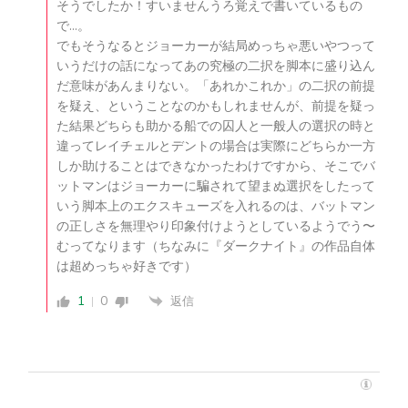
そうでしたか！すいませんうろ覚えで書いているもの
で…。
でもそうなるとジョーカーが結局めっちゃ悪いやつって
いうだけの話になってあの究極の二択を脚本に盛り込ん
だ意味があんまりない。「あれかこれか」の二択の前提
を疑え、ということなのかもしれませんが、前提を疑っ
た結果どちらも助かる船での囚人と一般人の選択の時と
違ってレイチェルとデントの場合は実際にどちらか一方
しか助けることはできなかったわけですから、そこでバ
ットマンはジョーカーに騙されて望まぬ選択をしたって
いう脚本上のエクスキューズを入れるのは、バットマン
の正しさを無理やり印象付けようとしているようでう〜
むってなります（ちなみに『ダークナイト』の作品自体
は超めっちゃ好きです）
1
0
返信