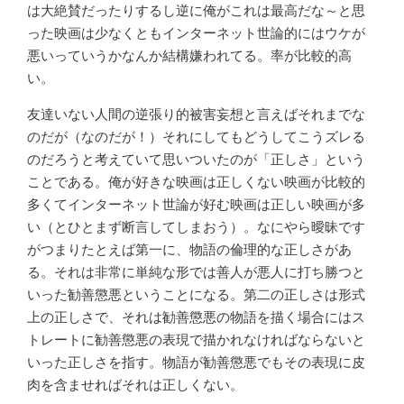
は大絶賛だったりするし逆に俺がこれは最高だな～と思
った映画は少なくともインターネット世論的にはウケが
悪いっていうかなんか結構嫌われてる。率が比較的高
い。
友達いない人間の逆張り的被害妄想と言えばそれまでな
のだが（なのだが！）それにしてもどうしてこうズレる
のだろうと考えていて思いついたのが「正しさ」という
ことである。俺が好きな映画は正しくない映画が比較的
多くてインターネット世論が好む映画は正しい映画が多
い（とひとまず断言してしまおう）。なにやら曖昧です
がつまりたとえば第一に、物語の倫理的な正しさがあ
る。それは非常に単純な形では善人が悪人に打ち勝つと
いった勧善懲悪ということになる。第二の正しさは形式
上の正しさで、それは勧善懲悪の物語を描く場合にはス
トレートに勧善懲悪の表現で描かれなければならないと
いった正しさを指す。物語が勧善懲悪でもその表現に皮
肉を含ませればそれは正しくない。