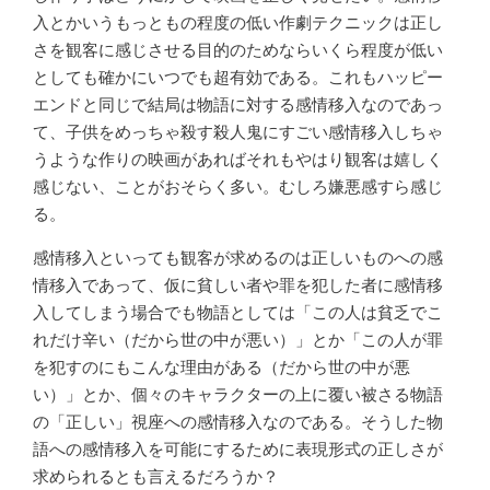
入とかいうもっともの程度の低い作劇テクニックは正し
さを観客に感じさせる目的のためならいくら程度が低い
としても確かにいつでも超有効である。これもハッピー
エンドと同じで結局は物語に対する感情移入なのであっ
て、子供をめっちゃ殺す殺人鬼にすごい感情移入しちゃ
うような作りの映画があればそれもやはり観客は嬉しく
感じない、ことがおそらく多い。むしろ嫌悪感すら感じ
る。
感情移入といっても観客が求めるのは正しいものへの感
情移入であって、仮に貧しい者や罪を犯した者に感情移
入してしまう場合でも物語としては「この人は貧乏でこ
れだけ辛い（だから世の中が悪い）」とか「この人が罪
を犯すのにもこんな理由がある（だから世の中が悪
い）」とか、個々のキャラクターの上に覆い被さる物語
の「正しい」視座への感情移入なのである。そうした物
語への感情移入を可能にするために表現形式の正しさが
求められるとも言えるだろうか？