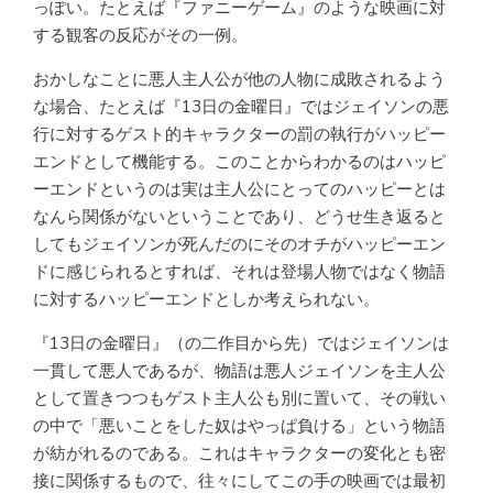
っぽい。たとえば『ファニーゲーム』のような映画に対
する観客の反応がその一例。
おかしなことに悪人主人公が他の人物に成敗されるよう
な場合、たとえば『13日の金曜日』ではジェイソンの悪
行に対するゲスト的キャラクターの罰の執行がハッピー
エンドとして機能する。このことからわかるのはハッピ
ーエンドというのは実は主人公にとってのハッピーとは
なんら関係がないということであり、どうせ生き返ると
してもジェイソンが死んだのにそのオチがハッピーエン
ドに感じられるとすれば、それは登場人物ではなく物語
に対するハッピーエンドとしか考えられない。
『13日の金曜日』（の二作目から先）ではジェイソンは
一貫して悪人であるが、物語は悪人ジェイソンを主人公
として置きつつもゲスト主人公も別に置いて、その戦い
の中で「悪いことをした奴はやっぱ負ける」という物語
が紡がれるのである。これはキャラクターの変化とも密
接に関係するもので、往々にしてこの手の映画では最初