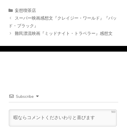
カ
妄想喫茶店
テ
スーパー映画感想文『クレイジー・ワールド』『バッ
ゴ
ド・ブラック』
リ
難民漂流映画『ミッドナイト・トラベラー』感想文
ー
Subscribe
500