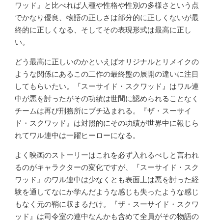
ワッド』と比べれば人種や性格や性別の多様さという点
でかなり優良、物語の正しさは部分的に正しくないが最
終的に正しくなる、そしてその表現形式は最高に正し
い。
どう最高に正しいのかといえばオリジナルとリメイクの
ような関係にあるこの二作の最終盤の展開の違いに注目
してもらいたい。『スーサイド・スクワッド』はワル連
中が悪を討ったがその功績は世間に認められることなく
チームは再び刑務所にブチ込まれる。『ザ・スーサイ
ド・スクワッド』は対照的にその功績が世界中に報じら
れてワル連中は一躍ヒーローになる。
よく映画のストーリーはこれを必ず入れるべしと言われ
るのがキャラクターの変化ですが、『スーサイド・スク
ワッド』のワル連中は少なくとも表面上は悪を討った経
験を通してなにか学んだような感じも失ったような感じ
もなく元の鞘に収まるだけ。『ザ・スーサイド・スクワ
ッド』は司令室の連中なんかも含めて全員がその物語の