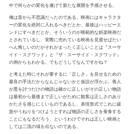
中で何らかの変化を遂げて新たな展開を予感させる。
俺は昔から不思議だったのである。映画にはキャラクタ
ーの変化を絶対に入れるべきだとか、最後はハッピーエ
ンドにすべきだとか、そういうのが模範的な娯楽映画だ
とされているし、実際に売れている映画を見渡せばたい
へん悔しいのだがそれがまったく正しいことは『スーサ
イド・スクワッド』と『ザ・スーサイド・スクワッド』
の例からもわかる。でもどうしてなんですかね？
と考えた時にそれが要するに「正しさ」を見せるための
最良の手法だからなんじゃないかと仮説が浮かぶ。善人
が悪を討つだけの物語は確かに正しいがその正しい物語
は最初から最後まで正しいがために観客は正しさのあり
がたさを感じにくいものであるし、表現形式でこれに緩
急やうねりをつけようとすれば物語の正しさを蚕食する
ことにもなるだろう、というわけでそれは正しい映画と
しては二流の域を出ないのである。