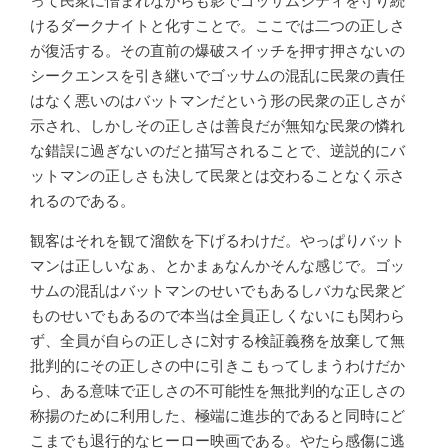
って民衆に憎まれながらも影でゴッサムシティを守り続
けるダークナイトと化すことで。ここでは二つの正しさ
が復活する。その直前の爆破スイッチを押す押さないの
シークエンスを引き継いでゴッサムの混乱に民衆の責任
はなく悪いのはバットマンだという形の民衆の正しさが
示され、しかしその正しさは善良だが無知な民衆の憐れ
な錯誤に過ぎないのだと描写されることで、逆説的にバ
ットマンの正しさも決して民衆とは交わることなく示さ
れるのである。
観客はそれを観て溜飲を下げるわけだ。やっぱりバット
マンは正しいなぁ、とかまぁなんかそんな感じで。ゴッ
サムの混乱はバットマンのせいでもあるしバカな民衆ど
ものせいでもあるので本当は全員正しくないにも関わら
ず、全員が自らの正しさに対する検証義務を放棄して無
批判的にその正しさの中に引きこもってしまうわけだか
ら、ある意味で正しさの不可能性を無批判的な正しさの
称揚のために利用した、極端に進歩的であると同時にど
こまでも退行的なヒーロー映画である。やたら感傷に逃