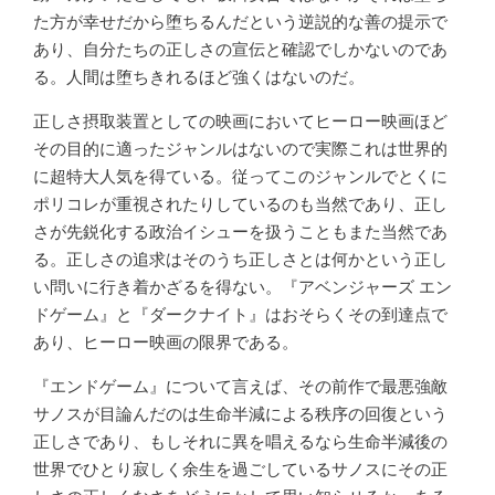
た方が幸せだから堕ちるんだという逆説的な善の提示で
あり、自分たちの正しさの宣伝と確認でしかないのであ
る。人間は堕ちきれるほど強くはないのだ。
正しさ摂取装置としての映画においてヒーロー映画ほど
その目的に適ったジャンルはないので実際これは世界的
に超特大人気を得ている。従ってこのジャンルでとくに
ポリコレが重視されたりしているのも当然であり、正し
さが先鋭化する政治イシューを扱うこともまた当然であ
る。正しさの追求はそのうち正しさとは何かという正し
い問いに行き着かざるを得ない。『アベンジャーズ エン
ドゲーム』と『ダークナイト』はおそらくその到達点で
あり、ヒーロー映画の限界である。
『エンドゲーム』について言えば、その前作で最悪強敵
サノスが目論んだのは生命半減による秩序の回復という
正しさであり、もしそれに異を唱えるなら生命半減後の
世界でひとり寂しく余生を過ごしているサノスにその正