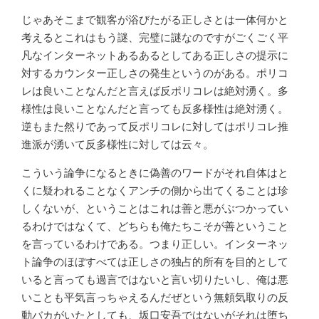
じゃあそこまで観客が浴びたがる正しさとは一体何かと
考えるとこれはもう謎、完璧に謎なのですがごくごく平
凡なインターネットあるあるとしてある正しさの提示に
対するカウンター正しさの発生というのがある。ポリコ
レは良いことなんだと言えば反ポリコレは絶対湧く。多
様性は良いことなんだと言っても反多様性は絶対湧く。
逆もまた然りであって反ポリコレに対してはポリコレ推
進派が湧いて反多様性に対しては云々。
こういう論争になるときに偽善のワードがそれ自体はと
くに疑われることなくアンチの側から出てくることは珍
しくないが、ということはこれは善と悪がぶつかってい
るわけではなくて、どちらも俺たちこそが善ということ
を言っているわけである。つまり正しい。インターネッ
ト論争のほぼすべては正しさの独占的所有を目的として
いると言っても過言ではないと言い切りたいし、俺は悪
いことも平気言っちゃえるんだぜという無頼気取りの反
動バカがいたとしても、坂口安吾ではないがそれは堕ち