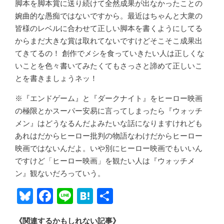
脚本を脚本賞に送り続けて全然成果が出なかったことの
婉曲的な愚痴ではないですから。最近はちゃんと大衆の
皆様のレベルに合わせて正しい脚本を書くようにしてる
からまだ大きな賞は取れてないですけどそこそこ成果出
てきてるの！ 創作でメシを食っていきたい人は正しくな
いことを色々書いてみたくてもさっさと諦めて正しいこ
とを書きましょうネッ！
※『エンドゲーム』と『ダークナイト』をヒーロー映画
の極限とかスーパー安易に言ってしまったら『ウォッチ
メン』はどうなるんだよみたいな話になりますけれども
あれはだからヒーロー批判の物語なわけだからヒーロー
映画ではないんだよ。いや別にヒーロー映画でもいいん
ですけど「ヒーロー映画」を観たい人は『ウォッチメ
ン』観ないだろっていう。
Bl
F
Li
H
共
u
ac
n
at
有
《関連するかもしれない記事》