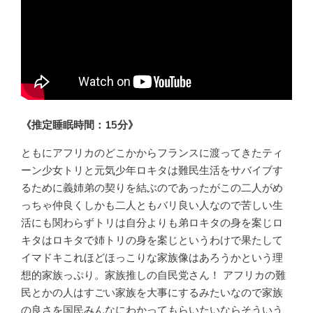
《推定睡眠時間：15分》
ともにアフリカのどこかからフランスに渡ってきたティ
ーン少女トリと元気少年ロキタは難民生活をサバイブす
るために義姉弟の契りを結ぶのであったがこの二人がめ
っちゃ仲良くしかも二人ともバリ良い人なので苦しい生
活にも関わらずトリは自分よりも弟ロキタの身を案じロ
キタはロキタで姉トリの身を案じというわけで果たして
イマドキこれほどほっこりな家族像はあろうかという理
想的家族っぷり。家族推しの自民党さん！ アフリカの難
民とかの人はすごい家族を大事にするみたいなので家族
の良さを国民みんなにわかってもらいたいならそういう