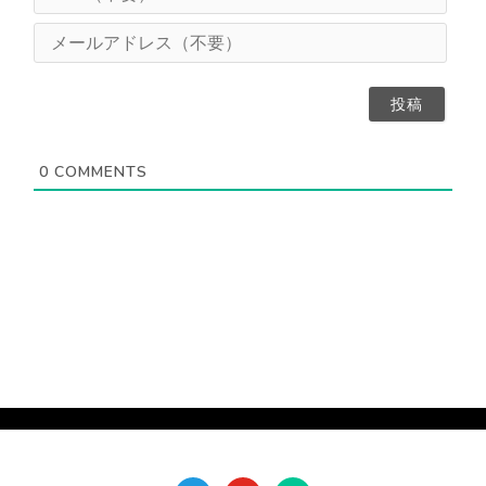
R
（
L
メ
任
（
ー
意
不
ル
）
要
ア
）
ド
レ
ス
0
COMMENTS
（
不
要
）