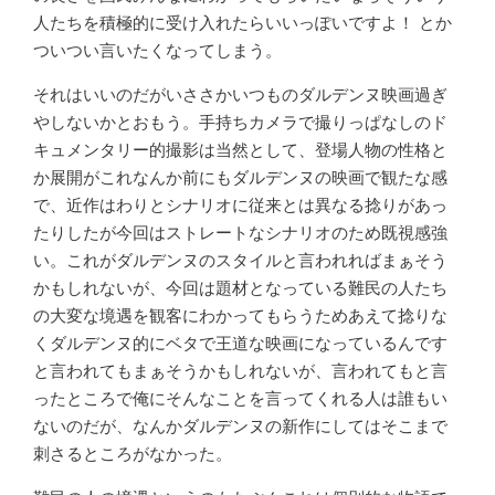
人たちを積極的に受け入れたらいいっぽいですよ！ とか
ついつい言いたくなってしまう。
それはいいのだがいささかいつものダルデンヌ映画過ぎ
やしないかとおもう。手持ちカメラで撮りっぱなしのド
キュメンタリー的撮影は当然として、登場人物の性格と
か展開がこれなんか前にもダルデンヌの映画で観たな感
で、近作はわりとシナリオに従来とは異なる捻りがあっ
たりしたが今回はストレートなシナリオのため既視感強
い。これがダルデンヌのスタイルと言われればまぁそう
かもしれないが、今回は題材となっている難民の人たち
の大変な境遇を観客にわかってもらうためあえて捻りな
くダルデンヌ的にベタで王道な映画になっているんです
と言われてもまぁそうかもしれないが、言われてもと言
ったところで俺にそんなことを言ってくれる人は誰もい
ないのだが、なんかダルデンヌの新作にしてはそこまで
刺さるところがなかった。