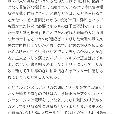
難民の人の境遇というのもたぶんこれは個別的な物語で
はなく普遍的な物語として編まれているので時代性や場
所性が薄く亡命に至った経緯などもほとんど語られるこ
とがない、その意図はわかるのだが一口に難民といって
も置かれた状況は必要とするものは千差万別で、そうし
た千差万別を把握することでそれぞれの難民の人に適切
なサポートをというのが超絶ざっくりした最近の難民支
援の方向性じゃないかと思うので、難民の窮状を伝える
ための映画がこういう作り方で大丈夫なのかねぇとかな
る。主人公トリを演じたパブロ・シルズの芝居はとても
よいのだが、書き割りのようなシナリオによってトリが
妙に軽くて生活感のない抽象的なキャラクターに感じら
れてしまったりするんである。
ただダルデンヌはアメリカのB級ノワールを本当は撮りた
いんだ論者の俺なので終盤の引き締まったアクション・
シークエンスは素晴らしいなと思ったし難民のリアルを
カメラで切り取る社会派映画というよりたまたま主人公
が難民なだけのB級ノワールとして観ればかなりよい映画