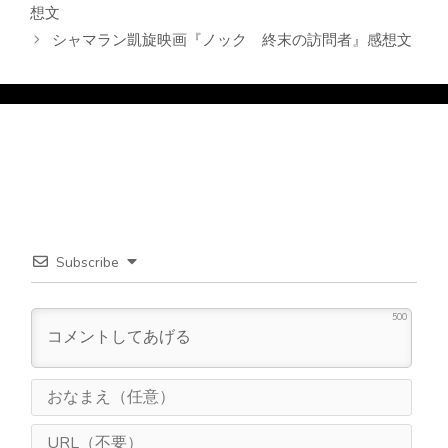
想文
シャマラン凱旋映画『ノック 終末の訪問者』感想文
Subscribe
500
お
な
ま
U
え