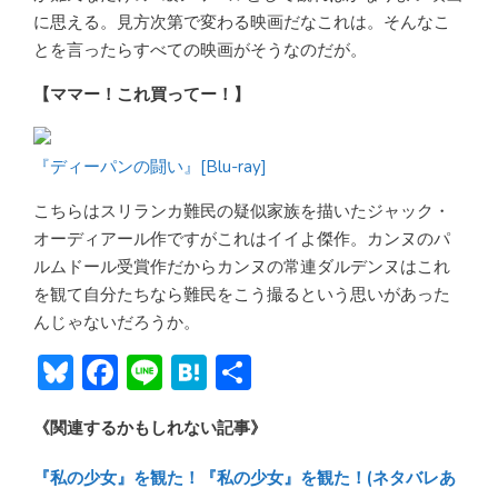
に思える。見方次第で変わる映画だなこれは。そんなこ
とを言ったらすべての映画がそうなのだが。
【ママー！これ買ってー！】
『ディーパンの闘い』[Blu-ray]
こちらはスリランカ難民の疑似家族を描いたジャック・
オーディアール作ですがこれはイイよ傑作。カンヌのパ
ルムドール受賞作だからカンヌの常連ダルデンヌはこれ
を観て自分たちなら難民をこう撮るという思いがあった
んじゃないだろうか。
Bl
F
Li
H
共
u
ac
n
at
有
《関連するかもしれない記事》
e
e
e
e
sk
b
n
『私の少女』を観た！『私の少女』を観た！(ネタバレあ