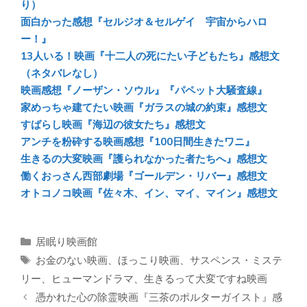
y
o
a
り）
面白かった感想『セルジオ＆セルゲイ 宇宙からハロ
ok
ー！』
13人いる！映画『十二人の死にたい子どもたち』感想文
（ネタバレなし）
映画感想『ノーザン・ソウル』『パペット大騒査線』
家めっちゃ建てたい映画『ガラスの城の約束』感想文
すばらし映画『海辺の彼女たち』感想文
アンチを粉砕する映画感想『100日間生きたワニ』
生きるの大変映画『護られなかった者たちへ』感想文
働くおっさん西部劇場『ゴールデン・リバー』感想文
オトコノコ映画『佐々木、イン、マイ、マイン』感想文
カ
居眠り映画館
テ
タ
お金のない映画
、
ほっこり映画
、
サスペンス・ミステ
ゴ
グ
リー
、
ヒューマンドラマ
、
生きるって大変ですね映画
リ
憑かれた心の除霊映画『三茶のポルターガイスト』感
ー