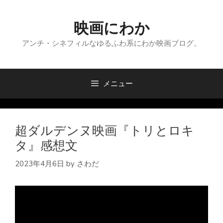
コ
ン
映画にわか
テ
ン
アンチ・シネフィルなゆるふわ系にわか映画ブログ。
ツ
へ
ス
メニュー
キ
ッ
プ
超ダルデンヌ映画『トリとロキ
タ』感想文
2023年4月6日
by
さわだ