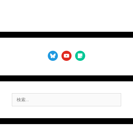
bluesky
youtube
sticky-
note
検
索: