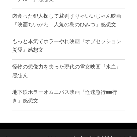
肉食った犯人探して裁判すりゃいいじゃん映画
『映画ちいかわ 人魚の島のひみつ』感想文
もっと本気でホラーやれ映画『オブセッション
災愛』感想文
怪物の想像力を失った現代の雪女映画『氷血』
感想文
地下鉄ホラーオムニバス映画『怪速急行■■行
き』感想文