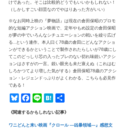
けであった。そこは比較的どうでもいいかもしれない！
（しかしすごい顔芸なのでやはりあった方がいい）
※なお同時上映の『夢物語』は現在の倉田保昭のプロモ
的な短編アクション映画で、定年やもめ設定の倉田保昭
が夢の中でいろんなシチュエーションの戦いを繰り広げ
る…という連作。本人曰く78歳の倉田にどんなアクショ
ンができるかということで製作されたらしいが78歳にし
てこのどっしり芯の入ったブレのない切れ味鋭いアクシ
ョンはさすがの一言。鋭い眼光も未だ衰えぬ（これはむ
しろかつてより増した気がする）倉田保昭78歳のアクシ
ョン・レジェンドっぷりがよくわかる、こちらも必見作
である！
Bl
F
Li
H
共
u
ac
n
at
有
《関連するかもしれない記事》
e
e
e
e
sk
b
n
ワニどんと来い映画『クロール ―凶暴領域―』感想文