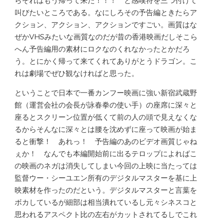
らそれはもう帰って来た！！！ と感嘆符を三つ付けて
叫びたいところである。なにしろその予告編ときたらア
クション、アクション、アクションですごい。画質はな
ぜかVHSみたいな画質なのだが昔の香港映画だしそこら
へん予告編用の素材にロクなのくれなかったとかだろ
う。とにかく帰って来てくれてありがとうドラゴン。こ
れは劇場でぜひ観なければと思った。
ということで日本で一番カンフー映画に強い新宿武蔵野
館（運営会社の会長が詠春拳の使い手）の座席に深々と
座るとスクリーン位置が低くて前の人の頭で見えなくな
るからそんなに深々とは腰を沈めずに座って映画が始ま
ると衝撃！ あれっ！ 予告編のあのビデオ画質じゃね
ぇか！ なんでも本編開始前に出るテロップによればこ
の映画のネガは消失してしまい今回の上映に当たっては
監督ウー・シーユエン所有のデジタルマスターを基に上
映素材を作ったのだという。デジタルマスターと言葉を
ボカしているが細部は相当潰れているし元々シネスコと
思われるアスペクト比の左右がカットされてるしでこれ