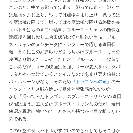
ごいのだ。中でも戦っては走り、戦っては走り、戦って
は建物をよじ上り、戦っては建物をよじ上り、戦っては
今度は飛び降りて、戦っては今度は飛び降りる終盤の長
尺バトルはものすごい熱量。ブルース・リャンの軽快な
連続後ろ回し蹴りに倉田保昭の切れ味鋭い手技。ブルー
ス・リャンのヌンチャクにトンファーで応じる倉田保
昭。とくにこの武具戦などぶっちゃけブルース・リーの
映画より燃えた。いや、たしかにブルース・リーは超す
ごいのだが、リーの映画は超強いリーが悪人をバッタバ
ッタとやっつけていくスタイルなのであまり実力伯仲の
バトルシーンがなく、そのため
『ドラゴンへの道』
のチ
ャック・ノリス戦を除いて意外と緊張感がないのだ。し
かし『帰って来たドラゴン』のブルース・リャンVS倉田
保昭は違う。主人公はブルース・リャンなのだが、倉田
保昭が異常に強いので、どちらが勝つかと目が離せない
のである。
この終盤の長尺バトルがすごいのでどうしてもそこばか