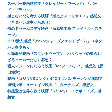
y
o
a
スーパー映画感想文『クレイジー・ワールド』『バッ
ド・ブラック』
ok
感じないなら考えろ映画『燃えよスーリヤ！！』感想文
（ネタバレ途中からあり）
俺のドゥームズデイ映画『新感染半島 ファイナル・ステ
ージ』
MCU素人感想『アベンジャーズ／エンドゲーム』（ネタ
バレ多少あり）
女筋爆発映画『スタントウーマン ハリウッドの知られ
ざるヒーローたち』感想文
殺人マシーンになろう映画『Mr.ノーバディ』感想文（悪
口注意）
映画『ゴジラVSコング』ゼロネタバレチャレンジ感想文
週刊少年ニューエイジ映画『エターナルズ』感想文
特撮愛は世界を救う映画『Iké Boys イケボーイズ』感
想文