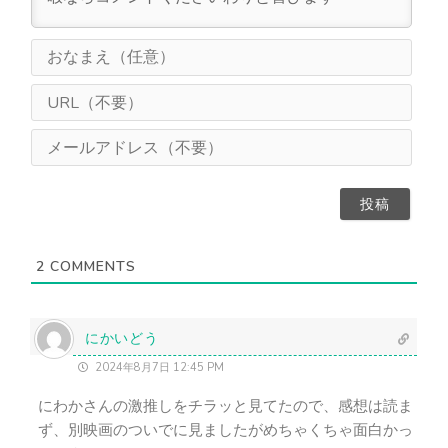
お
な
ま
U
え
R
（
L
メ
任
（
ー
意
不
ル
）
要
ア
）
ド
レ
ス
2
COMMENTS
（
不
要
）
にかいどう
2024年8月7日 12:45 PM
にわかさんの激推しをチラッと見てたので、感想は読ま
ず、別映画のついでに見ましたがめちゃくちゃ面白かっ