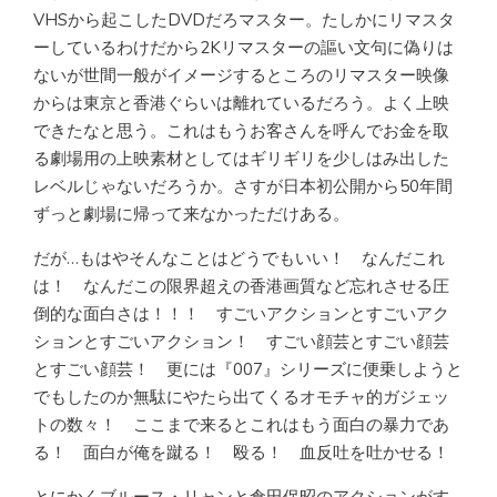
VHSから起こしたDVDだろマスター。たしかにリマスタ
ーしているわけだから2Kリマスターの謳い文句に偽りは
ないが世間一般がイメージするところのリマスター映像
からは東京と香港ぐらいは離れているだろう。よく上映
できたなと思う。これはもうお客さんを呼んでお金を取
る劇場用の上映素材としてはギリギリを少しはみ出した
レベルじゃないだろうか。さすが日本初公開から50年間
ずっと劇場に帰って来なかっただけある。
だが…もはやそんなことはどうでもいい！ なんだこれ
は！ なんだこの限界超えの香港画質など忘れさせる圧
倒的な面白さは！！！ すごいアクションとすごいアク
ションとすごいアクション！ すごい顔芸とすごい顔芸
とすごい顔芸！ 更には『007』シリーズに便乗しようと
でもしたのか無駄にやたら出てくるオモチャ的ガジェッ
トの数々！ ここまで来るとこれはもう面白の暴力であ
る！ 面白が俺を蹴る！ 殴る！ 血反吐を吐かせる！
とにかくブルース・リャンと倉田保昭のアクションがす