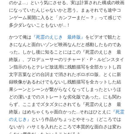
のかよ…」という気にさせる、実は計算された構成の映画
になっていたんじゃないかと思う。まぁそれでも途中コ
ンゲーム展開に入ると「カンフーまだ～？」って感じで
多少ダレないこともないが…！
かつて俺は
『死霊のえじき 最終版』
をビデオで観たと
きになんと面白いゾンビ映画なんだと感動したものであ
った。しかし後に知ることにはこの『死霊のえじき 最
終版』、プロデューサーのリチャード・P・ルビンスタイ
ン指示のもとテレビ放送用に残酷描写を全部カットし四
文字言葉などの台詞まで消されたボロボロ版、とくに新
録映像があるわけでもないし残酷描写を全カットした結
果シーンとシーンが繋がらなくなってしまったというほ
どの潔いまでのストレートな劣化版であった。にも関わ
らず、ここまでズタズタにされても『死霊のえじき 最
終版』はめちゃくちゃ面白かった…それはひとえに
『死霊
のえじき』
という作品がちょっとやそっと（どころでは
ないが）ハサミを入れたところで本質的な面白さは変わ