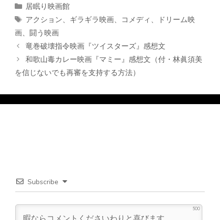
カ
居眠り映画館
テ
タ
アクション
、
ギラギラ映画
、
コメディ
、
ドリーム映
ゴ
グ
画
、
闘う映画
リ
竜巻破壊指令映画『ツイスターズ』感想文
ー
和歌山毒カレー映画『マミー』感想文（付・林眞須美
を信じないでも再審を支持する方法）
Subscribe
500