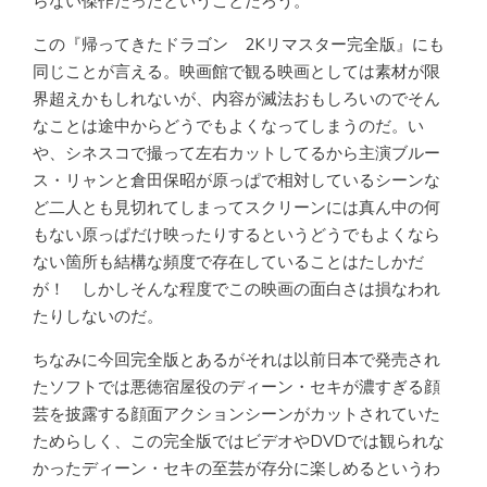
らない傑作だったということだろう。
この『帰ってきたドラゴン 2Kリマスター完全版』にも
同じことが言える。映画館で観る映画としては素材が限
界超えかもしれないが、内容が滅法おもしろいのでそん
なことは途中からどうでもよくなってしまうのだ。い
や、シネスコで撮って左右カットしてるから主演ブルー
ス・リャンと倉田保昭が原っぱで相対しているシーンな
ど二人とも見切れてしまってスクリーンには真ん中の何
もない原っぱだけ映ったりするというどうでもよくなら
ない箇所も結構な頻度で存在していることはたしかだ
が！ しかしそんな程度でこの映画の面白さは損なわれ
たりしないのだ。
ちなみに今回完全版とあるがそれは以前日本で発売され
たソフトでは悪徳宿屋役のディーン・セキが濃すぎる顔
芸を披露する顔面アクションシーンがカットされていた
ためらしく、この完全版ではビデオやDVDでは観られな
かったディーン・セキの至芸が存分に楽しめるというわ