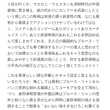
り目が行くが、マカロニ・ウエスタンを清朝時代の中国
僻地に置き換え、銃の代わりにカンフーを武器にしたと
いう感じのこの映画は前述の通り娯楽性の塊、なにも最
初から最後までアクションだけやっているわけではな
く、コメディありコンゲームありガジェットありカーチ
ェイス（？）ありと娯楽映画のあれもこれも全部詰め込
んで楽しませてくれる。主人公の義賊的なブルース・リ
ャンがなんでも拳で解決するカンフーの達人と思わせて
おいて結構セコイとか香港味あふれるキャラ造型なのも
親しみやすくて好感度の高いところ、対する倉田保昭は
小手先の小細工などなしでとにかく強くてカッコイイ！
これを香港らしい雑な作劇とかキャラ設定と捉える人も
いるだろうが、俺としては最初にブルース・リャンをル
パン三世的な頼れる義賊としてユーモアを交えて演出し
つつ、倉田保昭登場の中盤以降はブルース・リャンの意
外と頼りない面を見せながら同時に倉田保昭の強さを強
調することで観客を「おいおい強すぎるだろこれ勝てる