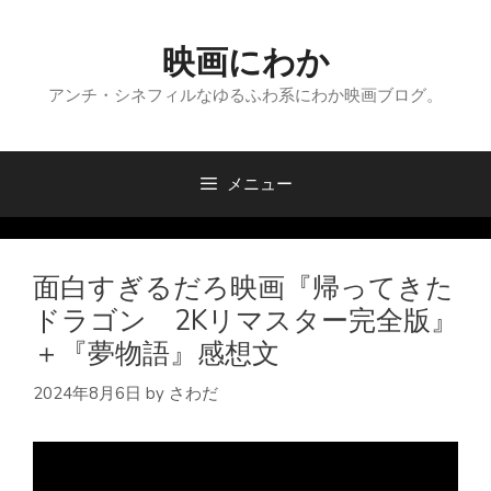
コ
ン
映画にわか
テ
ン
アンチ・シネフィルなゆるふわ系にわか映画ブログ。
ツ
へ
ス
メニュー
キ
ッ
プ
面白すぎるだろ映画『帰ってきた
ドラゴン 2Kリマスター完全版』
＋『夢物語』感想文
2024年8月6日
by
さわだ