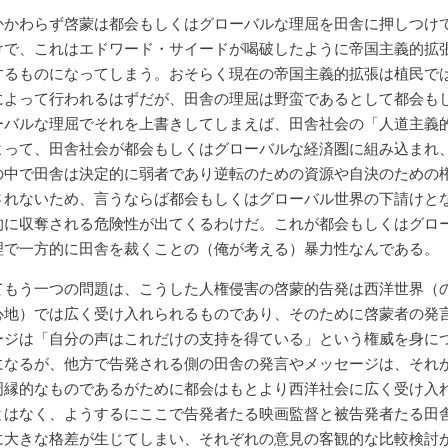
かかわらず啓蒙は都会もしくはグローバルな理屈を田舎に押しつけ
けで、これはエドワード・サイードが喝破したように帝国主義的拡
するものになってしまう。おそらく現在の帝国主義的拡張は植民で
によって行われるはずだが、田舎の理屈は野蛮であるとして都会も
ーバルな理屈でそれを上書きしてしまえば、田舎社会の「人道主義
よって、田舎社会が都会もしくはグローバルな経済圏に組み込まれ
の中で田舎は決定的に弱者であり逆転のための資源や自決のための
されないため、言うならば都会もしくはグローバル世界の下請けと
的に収奪される危険性が出てくるわけだ。これが都会もしくはグロ
理で一方的に田舎を裁くことの（俺が考える）暴力性なんである。
てもう一つの問題は、こうした人権侵害の啓蒙的告発は西洋世界（
心地）では広く受け入れられるものであり、そのために啓蒙者の発
ージは「自分の声はこれだけの支持を得ている」という権威を身に
になるが、他方で告発される側の田舎の発言やメッセージは、それ
周縁的なものであるがために都会はもとより西洋社会に広く受け入
とはなく、ようするにここで告発者たる映画監督と被告発者たる田
に大きな格差が生じてしまい、それぞれの意見の客観的な比較検討