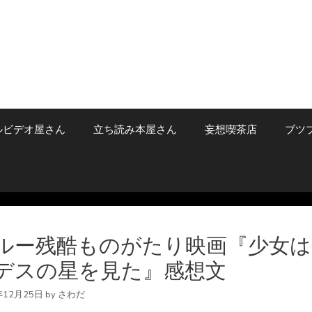
ルビデオ屋さん
立ち読み本屋さん
妄想喫茶店
ブツ
ルー残酷ものがたり映画『少女は
デスの星を見た』感想文
年12月25日
by
さわだ