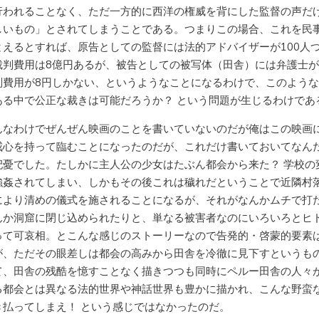
行われることなく、ただ一方的に西洋の権威を背にした監督の声だ
しいもの」とされてしまうことである。つまりこの場合、これを民
とえるとすれば、原告としての監督には法的アドバイザーが100人
裁判費用は8億円あるが、被告としての被写体（田舎）には弁護士
判費用が8円しかない、というようなことになるわけで、このよう
ある中で公正な裁きは可能だろうか？ という問題が生じるわけであ
んなわけでぜんぜん映画のことを書いていないのだが俺はこの映画
戒心を持って臨むことになったのだが、これだけ書いておいてなん
杞憂でした。たしかに主人公の少女はたぶん都会から来た？ 学校の
強姦されてしまい、しかもその後これは穢れだということで近隣村
により清めの儀式を施されることになるが、それがなんかムチで打
んか洞窟に閉じ込められたりと、単なる被害者なのにいろいろとヒ
って可哀相。とこんな感じのストーリーなので告発的・啓蒙的要素
が、ただその眼差しは都会の高みから田舎を冷徹に見下すというも
て、田舎の残酷を憶すことなく描きつつも同時にペルー田舎の人々
る都会とは異なる法的世界や神話世界も豊かに描かれ、こんな野蛮
き払ってしまえ！ という感じではなかったのだ。