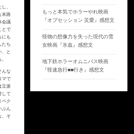
たし、
もっと本気でホラーやれ映画
な末路
『オブセッション 災愛』感想文
体会議
ことで
怪物の想像力を失った現代の雪
るにも
人たち
女映画『氷血』感想文
い、と
る。
地下鉄ホラーオムニバス映画
『怪速急行■■行き』感想文
そんな
コマで
は立派
対して
スペク
いぶん
な。そ