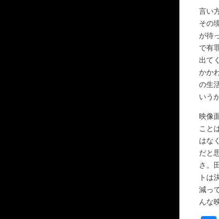
言い
その
が待
で有
出て
かか
の生
いう
映像
こと
はな
だと
さ。
トは
減っ
んな