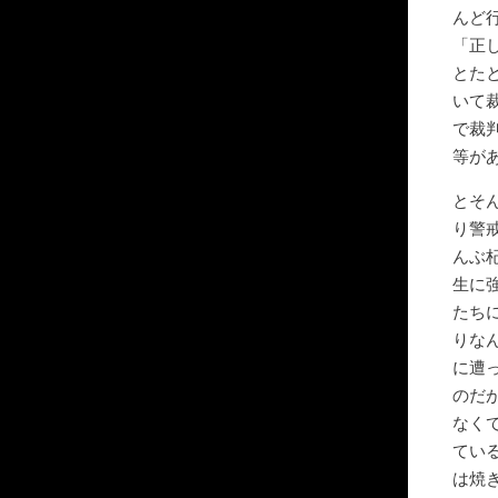
んど
「正
とた
いて
で裁
等が
とそ
り警
んぶ
生に
たち
りな
に遭
のだ
なく
てい
は焼