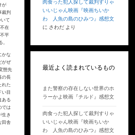
肉食った犯人探して裁判すりゃ
けが
いいじゃん映画『映画ちいか
事裁判
わ 人魚の島のひみつ』感想文
ついて
に
さわだ
より
が不在
な不平
る。
にかな
だがぜ
最近よく読まれているもの
変態先
落の長
たれた
また警察の存在しない世界のホ
ドい目
ラーかよ映画『チルド』感想文
はある
のでは
肉食った犯人探して裁判すりゃ
が生き
いいじゃん映画『映画ちいか
な田舎
わ 人魚の島のひみつ』感想文