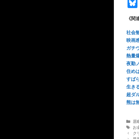
《関
社会
映画
ガチ
熱量
夜勤
住め
すば
生き
超ダ
熊は
カ
居
テ
タ
お
ゴ
グ
ク