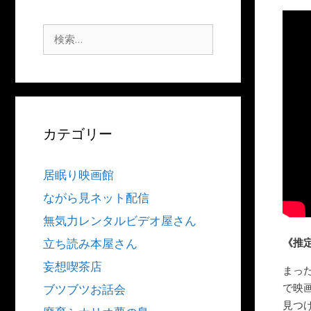
検
索:
カテゴリー
居眠り映画館
ながら見ネット配信
無気力レンタルビデオ屋さん
《推
立ち読み本屋さん
妄想喫茶店
まっ
で映
ブツブツお話会
見つ