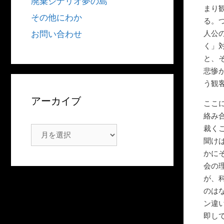
廃棄シナリオ夢の島
まり
その他にわか
る。
人公
お問い合わせ
く」
と、
悲惨
う観
アーカイブ
ここ
絡み
裁く
ア
聞け
ー
かに
カ
会の
イ
が、
ブ
のは
ン違
即し