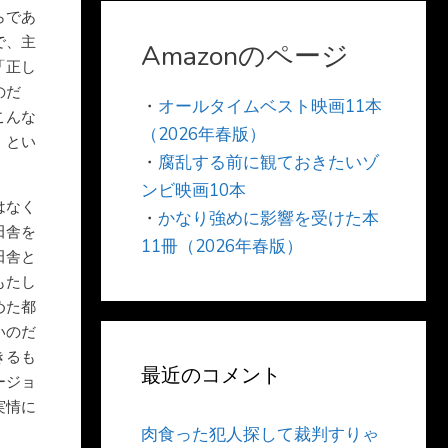
らであ
で、主
Amazonのページ
「正し
のだ
・
オールタイムベスト映画11本
こんな
（2026年春版）
、とい
・
腐乱する前に観ておきたいゾ
ンビ映画10本
はなく
・
かなり強めに影響を受けた本
田舎を
11冊（2026年春版）
田舎と
もたし
めた都
いのだ
きるも
最近のコメント
ージョ
実情に
肉食った犯人探して裁判すりゃ