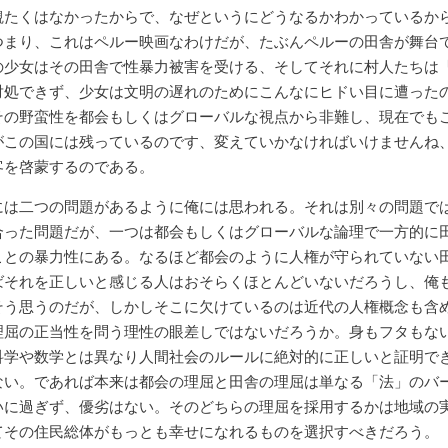
観たくはなかったからで、なぜというにどうなるかわかっているか
つまり、これはペルー映画なわけだが、たぶんペルーの田舎が舞台
の少女はその田舎で性暴力被害を受ける、そしてそれに村人たちは
対処できず、少女は文明の遅れのためにこんなにヒドい目に遭った
その野蛮性を都会もしくはグローバルな視点から非難し、現在でも
がこの国には残っているのです、変えていかなければいけませんね
客を啓蒙するのである。
には二つの問題があるように俺には思われる。それは別々の問題で
合った問題だが、一つは都会もしくはグローバルな論理で一方的に
ことの暴力性にある。なるほど都会のように人権が守られていない
ばそれを正しいと感じる人はおそらくほとんどいないだろうし、俺
そう思うのだが、しかしそこに欠けているのは近代の人権概念も含
理屈の正当性を問う理性の眼差しではないだろうか。身もフタもな
科学や数学とは異なり人間社会のルールに絶対的に正しいと証明で
ない。であれば本来は都会の理屈と田舎の理屈は単なる「法」のバ
いに過ぎず、優劣はない。そのどちらの理屈を採用するかは地域の
てその住民総体がもっとも幸せになれるものを選択すべきだろう。