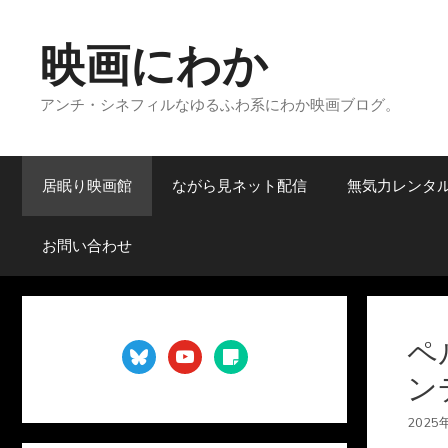
コ
ン
映画にわか
テ
ン
アンチ・シネフィルなゆるふわ系にわか映画ブログ。
ツ
へ
ス
キ
居眠り映画館
ながら見ネット配信
無気力レンタ
ッ
プ
お問い合わせ
ペ
bluesky
youtube
sticky-
note
ン
2025