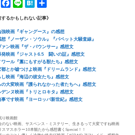
Bl
F
Li
H
共
u
ac
n
at
有
連するかもしれない記事》
e
e
e
e
sk
b
n
勉強映画『ギャングース』の感想
y
o
a
感想『ノーザン・ソウル』『パペット大騒査線』
ヴァン映画『ザ・バウンサー』感想文
ok
爆発映画『ジャスト6.5 闘いの証』感想文
ノワール『藁にもすがる獣たち』感想文
ば都とか嘘つけよ映画『ドリームランド』感想文
らし映画『海辺の彼女たち』感想文
るの大変映画『護られなかった者たちへ』感想文
ルデンヌ映画『トリとロキタ』感想文
無事です映画『ヨーロッパ新世紀』感想文
眠り映画館
金のない映画
、
サスペンス・ミステリー
、
生きるって大変ですね映画
リスマスホラー10本観たから感想書くSpecial！！