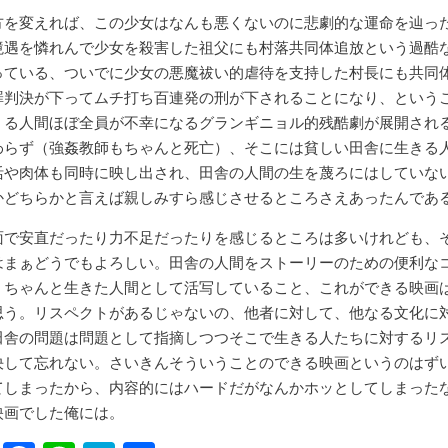
方を変えれば、この少女はなんも悪くないのに悲劇的な運命を辿っ
境遇を憐れんで少女を殺害した祖父にも村落共同体追放という過酷
っている、ついでに少女の悪魔祓い的虐待を支持した村長にも共同
罪判決が下ってムチ打ち百連発の刑が下されることになり、という
くる人間ほぼ全員が不幸になるグランギニョル的残酷劇が展開され
わらず（強姦教師もちゃんと死亡）、そこには貧しい田舎に生きる
活や肉体も同時に映し出され、田舎の人間の生を蔑ろにはしていな
かどちらかと言えば親しみすら感じさせるところさえあったんであ
面で安直だったり力不足だったりを感じるところは多いけれども、
はまぁどうでもよろしい。田舎の人間をストーリーのための便利な
くちゃんと生きた人間として活写していること、これができる映画
思う。リスペクトがあるじゃないの、他者に対して、他なる文化に
田舎の問題は問題として指摘しつつそこで生きる人たちに対するリ
決して忘れない。さいきんそういうことのできる映画というのはず
てしまったから、内容的にはハードだがなんかホッとしてしまった
映画でした俺には。