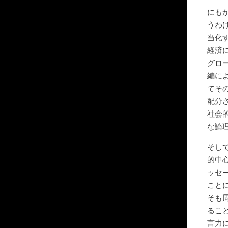
にも
うわ
当化
経済
グロ
編に
てそ
配分
社会
な論
そし
的中
ッセ
こと
そも
るこ
言力