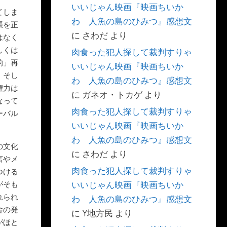
いいじゃん映画『映画ちいか
てしま
わ 人魚の島のひみつ』感想文
張を正
に
さわだ
より
はなく
しくは
肉食った犯人探して裁判すりゃ
的」再
いいじゃん映画『映画ちいか
、そし
わ 人魚の島のひみつ』感想文
権力は
に
ガネオ・トカゲ
より
なって
肉食った犯人探して裁判すりゃ
ーバル
いいじゃん映画『映画ちいか
わ 人魚の島のひみつ』感想文
の文化
に
さわだ
より
言やメ
肉食った犯人探して裁判すりゃ
つける
がそも
いいじゃん映画『映画ちいか
れられ
わ 人魚の島のひみつ』感想文
舎の発
に
Y地方民
より
がほと