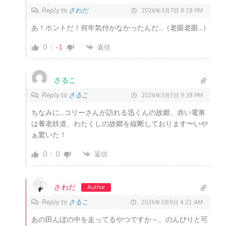
Reply to
さわだ
2026年3月7日 9:19 PM
あ！ホントだ！何年気付かなかったんだ…（老眼老眼…）
0
-1
返信
さるこ
Reply to
さるこ
2026年3月7日 9:39 PM
ちなみに…コリーさんが訪れる迅くんの故郷、赤い電車
は養老鉄道、わたくしの故郷を縦断しております〜いや
ぁ驚いた！
0
0
返信
さわだ
Author
Reply to
さるこ
2026年3月9日 4:21 AM
あの田んぼの中を走ってるやつですか～。のんびりと可