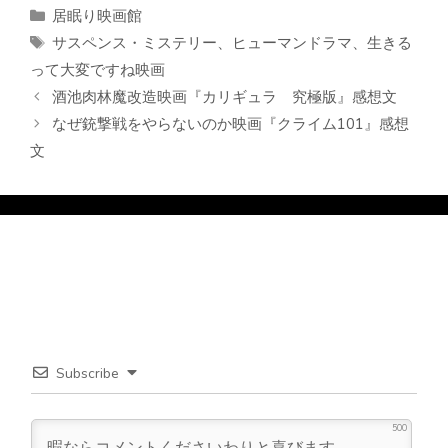
カ
居眠り映画館
テ
タ
サスペンス・ミステリー
、
ヒューマンドラマ
、
生きる
ゴ
グ
って大変ですね映画
リ
酒池肉林魔改造映画『カリギュラ 究極版』感想文
ー
なぜ銃撃戦をやらないのか映画『クライム101』感想
文
Subscribe
500