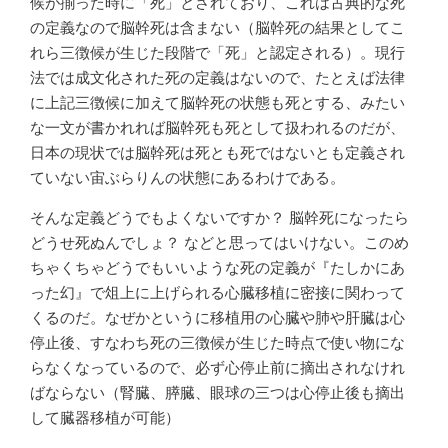
候が揃った時に「死」とされており、これは古典的な死
の定義なので脳幹死は含まない（脳幹死の結果としてこ
れら三徴候が生じた段階で「死」と認定される）。現行
法では成文化された死の定義はないので、たとえば法律
に上記三徴候に加えて脳幹死の状態も死とする、みたい
な一文が書かれれば脳幹死も死として扱われるのだが、
日本の現状では脳幹死は死とも死ではないとも定義され
ていない宙ぶらりんの状態にあるわけである。
そんな定義どうでもよくないですか？ 脳幹死になったら
どうせ死ぬんでしょ？ などと思ってはいけない。このめ
ちゃくちゃどうでもいいような死の定義が『たしかにあ
った幻』で俎上に上げられる心臓移植に密接に関わって
くるのだ。なぜかというに移植用の心臓や肺や肝臓は心
停止後、すなわち死の三徴候が生じた時点で使い物にな
らなくなっているので、必ず心停止前に摘出されなけれ
ばならない（腎臓、膵臓、眼球の三つは心停止後も摘出
して臓器移植が可能）