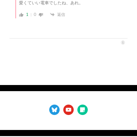
愛くていい電車でしたね、あれ。
1
0
返信
bluesky
youtube
sticky-
note