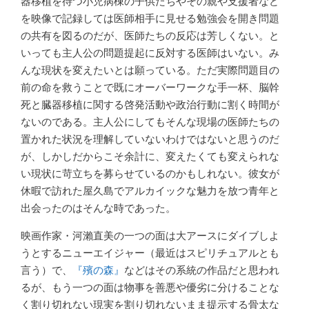
器移植を待つ小児病棟の子供たちやその親や支援者など
を映像で記録しては医師相手に見せる勉強会を開き問題
の共有を図るのだが、医師たちの反応は芳しくない。と
いっても主人公の問題提起に反対する医師はいない。み
んな現状を変えたいとは願っている。ただ実際問題目の
前の命を救うことで既にオーバーワークな手一杯、脳幹
死と臓器移植に関する啓発活動や政治行動に割く時間が
ないのである。主人公にしてもそんな現場の医師たちの
置かれた状況を理解していないわけではないと思うのだ
が、しかしだからこそ余計に、変えたくても変えられな
い現状に苛立ちを募らせているのかもしれない。彼女が
休暇で訪れた屋久島でアルカイックな魅力を放つ青年と
出会ったのはそんな時であった。
映画作家・河瀨直美の一つの面は大アースにダイブしよ
うとするニューエイジャー（最近はスピリチュアルとも
言う）で、
『殯の森』
などはその系統の作品だと思われ
るが、もう一つの面は物事を善悪や優劣に分けることな
く割り切れない現実を割り切れないまま提示する骨太な