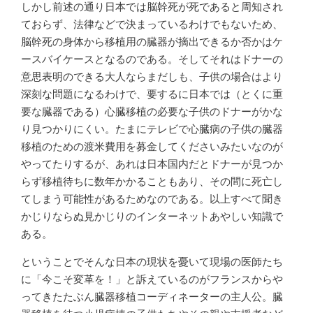
しかし前述の通り日本では脳幹死が死であると周知され
ておらず、法律などで決まっているわけでもないため、
脳幹死の身体から移植用の臓器が摘出できるか否かはケ
ースバイケースとなるのである。そしてそれはドナーの
意思表明のできる大人ならまだしも、子供の場合はより
深刻な問題になるわけで、要するに日本では（とくに重
要な臓器である）心臓移植の必要な子供のドナーがかな
り見つかりにくい。たまにテレビで心臓病の子供の臓器
移植のための渡米費用を募金してくださいみたいなのが
やってたりするが、あれは日本国内だとドナーが見つか
らず移植待ちに数年かかることもあり、その間に死亡し
てしまう可能性があるためなのである。以上すべて聞き
かじりならぬ見かじりのインターネットあやしい知識で
ある。
ということでそんな日本の現状を憂いて現場の医師たち
に「今こそ変革を！」と訴えているのがフランスからや
ってきたたぶん臓器移植コーディネーターの主人公。臓