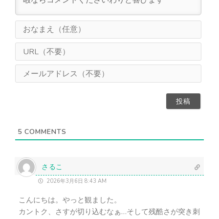
お
な
ま
U
え
R
（
L
メ
任
（
ー
意
不
ル
）
要
ア
）
ド
レ
ス
5
COMMENTS
（
不
要
）
さるこ
2026年3月6日 8:43 AM
こんにちは。やっと観ました。
カントク、さすが切り込むなぁ…そして残酷さが突き刺