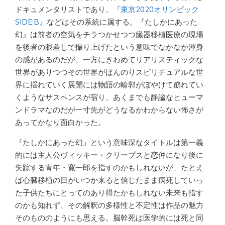
ドキュメンタリストであり、
『東京2020オリンピック
SIDE:B』
などはその系統に属する。『たしかにあった
幻』は前者の空気をチラつかせつつ臓器移植医療の現場
を後者の眼差しで撮り上げたという意味でなかなか渾身
の感があるのだが、一方にきわめてリアリスティックな
世界がありつつその世界がほんのりスピリチュアルな世
界に揺れていく展開には物語の輪郭がぼやけて崩れてい
くようなサスペンスが宿り、あくまでも静謐なヒューマ
ンドラマなのだが一寸先がどうなるかわからない怖さが
あってかなり面白かった。
『たしかにあった幻』という意味深なタイトルは第一義
的には主人公ヴィッキー・クリープスと恋仲になり後に
失踪する青年・寛一郎を指すのかもしれないが、たとえ
ば心臓移植の日がいつか来ると信じたまま病死していっ
た子供たちにとってのあり得たかもしれない未来も指す
のかも知れず、その解釈の多様性と不定性は作品の魅力
そのもののようにも思える。脳幹死は医学的には死と同