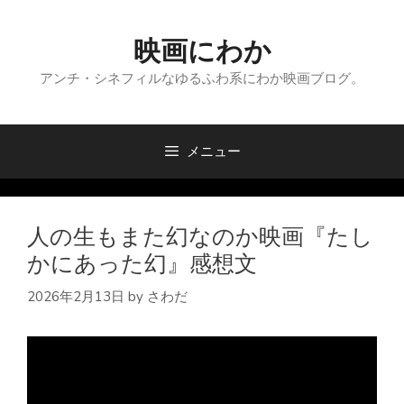
コ
ン
映画にわか
テ
ン
アンチ・シネフィルなゆるふわ系にわか映画ブログ。
ツ
へ
ス
メニュー
キ
ッ
プ
人の生もまた幻なのか映画『たし
かにあった幻』感想文
2026年2月13日
by
さわだ