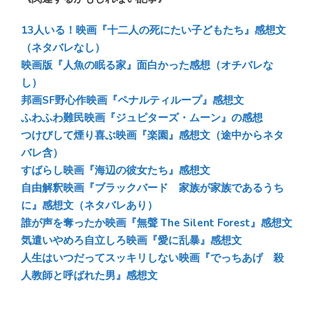
e
e
e
e
sk
b
n
13人いる！映画『十二人の死にたい子どもたち』感想文
y
o
a
（ネタバレなし）
映画版『人魚の眠る家』面白かった感想（オチバレな
ok
し）
邦画SF野心作映画『ペナルティループ』感想文
ふわふわ難民映画『ジュピターズ・ムーン』の感想
つけびして煙り喜ぶ映画『楽園』感想文（途中からネタ
バレ含）
すばらし映画『海辺の彼女たち』感想文
自由解釈映画『ブラックバード 家族が家族であるうち
に』感想文（ネタバレあり）
誰が声を奪ったか映画『無聲 The Silent Forest』感想文
気遣いやめろ自立しろ映画『愛に乱暴』感想文
人生はいつだってスッキリしない映画『でっちあげ 殺
人教師と呼ばれた男』感想文