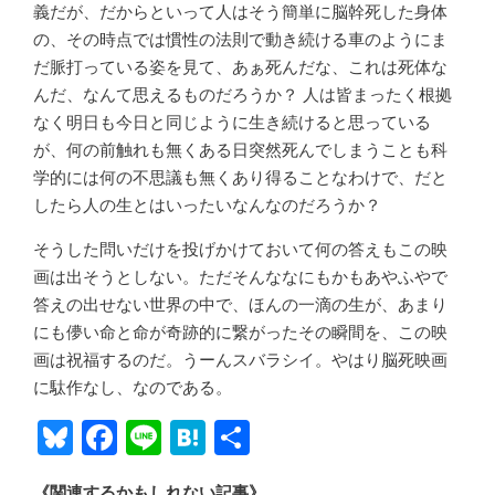
義だが、だからといって人はそう簡単に脳幹死した身体
の、その時点では慣性の法則で動き続ける車のようにま
だ脈打っている姿を見て、あぁ死んだな、これは死体な
んだ、なんて思えるものだろうか？ 人は皆まったく根拠
なく明日も今日と同じように生き続けると思っている
が、何の前触れも無くある日突然死んでしまうことも科
学的には何の不思議も無くあり得ることなわけで、だと
したら人の生とはいったいなんなのだろうか？
そうした問いだけを投げかけておいて何の答えもこの映
画は出そうとしない。ただそんななにもかもあやふやで
答えの出せない世界の中で、ほんの一滴の生が、あまり
にも儚い命と命が奇跡的に繋がったその瞬間を、この映
画は祝福するのだ。うーんスバラシイ。やはり脳死映画
に駄作なし、なのである。
Bl
F
Li
H
共
u
ac
n
at
有
《関連するかもしれない記事》