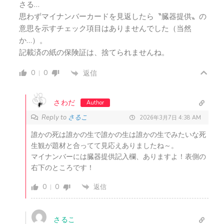
さる…
思わずマイナンバーカードを見返したら〝臓器提供〟の
意思を示すチェック項目はありませんでした（当然
か…）。
記載済の紙の保険証は、捨てられませんね。
0
0
返信
さわだ
Author
Reply to
さるこ
2026年3月7日 4:38 AM
誰かの死は誰かの生で誰かの生は誰かの生でみたいな死
生観が題材と合ってて見応えありましたね～。
マイナンバーには臓器提供記入欄、ありますよ！表側の
右下のところです！
0
0
返信
さるこ