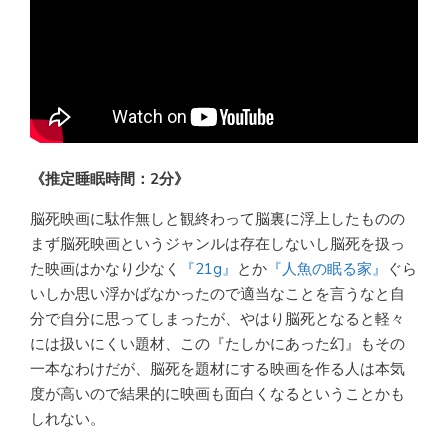
《推定睡眠時間：2分》
脳死映画に駄作無しと観終わって脳裏に浮上したものの
まず脳死映画というジャンルは存在しないし脳死を扱っ
た映画はかなり少なく
『21g』
とか
『人魚の眠る家』
ぐら
いしか思い浮かばなかったので適当なことを言うなと自
分で自分に思ってしまったが、やはり脳死となると軽々
には扱いにくい題材、この『たしかにあった幻』もその
一本なわけだが、脳死を題材にする映画を作る人は本気
度が高いので結果的に映画も面白くなるということかも
しれない。