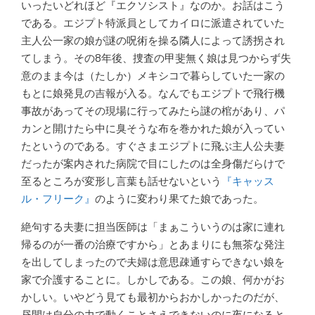
いったいどれほど『エクソシスト』なのか。お話はこう
である。エジプト特派員としてカイロに派遣されていた
主人公一家の娘が謎の呪術を操る隣人によって誘拐され
てしまう。その8年後、捜査の甲斐無く娘は見つからず失
意のまま今は（たしか）メキシコで暮らしていた一家の
もとに娘発見の吉報が入る。なんでもエジプトで飛行機
事故があってその現場に行ってみたら謎の棺があり、パ
カンと開けたら中に臭そうな布を巻かれた娘が入ってい
たというのである。すぐさまエジプトに飛ぶ主人公夫妻
だったが案内された病院で目にしたのは全身傷だらけで
至るところが変形し言葉も話せないという
『キャッス
ル・フリーク』
のように変わり果てた娘であった。
絶句する夫妻に担当医師は「まぁこういうのは家に連れ
帰るのが一番の治療ですから」とあまりにも無茶な発注
を出してしまったので夫婦は意思疎通すらできない娘を
家で介護することに。しかしである。この娘、何かがお
かしい。いやどう見ても最初からおかしかったのだが、
昼間は自分の力で動くことさえできないのに夜になると