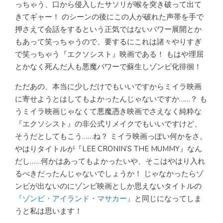
っちゃう、口から侵入したサソリが喉を突き破って出て
きてギャー！ のシーンの後にこの人が破れた声帯を手で
押さえて会話をするという正気ではないパワー展開とか
もあって笑っちゃうので、要するにこれは諸々やりすぎ
で笑っちゃう『エクソシスト』映画である！ もはや理屈
とかなく死んだ人も悪魔パワーで蘇生しゾンビ化徘徊！
ただあの、本当に少しだけでもいいですからミイラ映画
に寄せようとはしてもよかったんじゃないですか……？ も
うミイラ映画じゃなくて悪魔憑き映画でさえなく純粋な
『エクソシスト』の非公式リメイクでもいいですけど、
そうだとしてもこう……ね？ ミイラ映画っぽい何かをさ。
やはりタイトルが『LEE CRONIN’S THE MUMMY』なん
だし……何かはあってもよかったいや、そこはやはり入れ
るべきだったんじゃないでしょうか！ じゃなかったらゾ
ンビが出ないのにゾンビ映画としか思えないタイトルの
『ゾンビ・アイランド・マサカー』
と同じになってしま
うと私は思います！