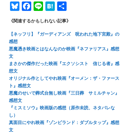
Bl
F
Li
H
共
u
ac
n
at
有
《関連するかもしれない記事》
e
e
e
e
sk
b
n
【ネッフリ】『ガーディアンズ 呪われた地下宮殿』の
y
o
a
感想
悪魔憑き映画とはなんなのか映画『ネファリアス』感想
ok
文
まさかの傑作だった映画『エクソシスト 信じる者』感
想文
オリジナル作としてやれ映画『オーメン：ザ・ファース
ト』感想文
悪魔のせいで葬式台無し映画『三日葬 サミルチャン』
感想文
『ミスミソウ』映画版の感想（原作未読、ネタバレな
し）
真面目にやれ映画『ゾンビランド：ダブルタップ』感想
文