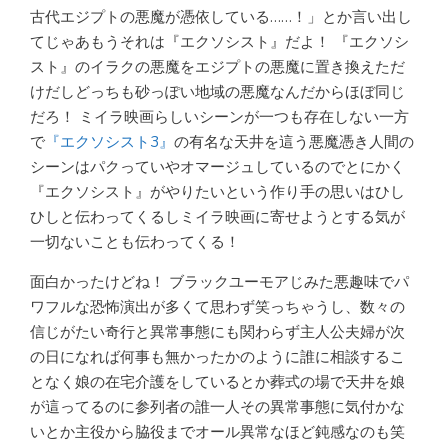
古代エジプトの悪魔が憑依している……！」とか言い出し
てじゃあもうそれは『エクソシスト』だよ！ 『エクソシ
スト』のイラクの悪魔をエジプトの悪魔に置き換えただ
けだしどっちも砂っぽい地域の悪魔なんだからほぼ同じ
だろ！ ミイラ映画らしいシーンが一つも存在しない一方
で
『エクソシスト3』
の有名な天井を這う悪魔憑き人間の
シーンはパクっていやオマージュしているのでとにかく
『エクソシスト』がやりたいという作り手の思いはひし
ひしと伝わってくるしミイラ映画に寄せようとする気が
一切ないことも伝わってくる！
面白かったけどね！ ブラックユーモアじみた悪趣味でパ
ワフルな恐怖演出が多くて思わず笑っちゃうし、数々の
信じがたい奇行と異常事態にも関わらず主人公夫婦が次
の日になれば何事も無かったかのように誰に相談するこ
となく娘の在宅介護をしているとか葬式の場で天井を娘
が這ってるのに参列者の誰一人その異常事態に気付かな
いとか主役から脇役までオール異常なほど鈍感なのも笑