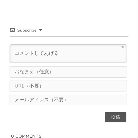
Subscribe
500
お
な
ま
U
え
R
（
L
メ
任
（
ー
意
不
ル
）
要
ア
）
ド
レ
ス
0
COMMENTS