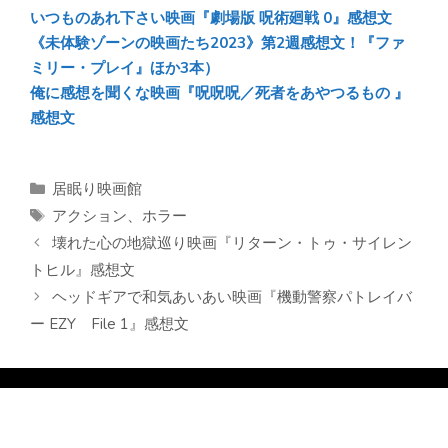
いつものあれ下さい映画『劇場版 呪術廻戦 0』感想文
《未体験ゾーンの映画たち2023》第2週感想文！『ファ
ミリー・プレイ』ほか3本）
俺に感想を聞くな映画『呪呪呪／死者をあやつるもの 』
感想文
カ
居眠り映画館
テ
タ
アクション
、
ホラー
ゴ
グ
壊れた心の地獄巡り映画『リターン・トゥ・サイレン
リ
トヒル』感想文
ー
ヘッドギアで和気あいあい映画『機動警察パトレイバ
ー EZY File 1』感想文