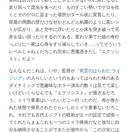
走り回って昆虫を食べたり、ものすごい勢いでゲロを吐
くとそのゲロに染まった場所がタール状に変質したり、
部屋の周囲の壁だけなぜかどんどん粘菌のように黒いシ
ミが広がり、あと空中に浮いたりとか床を突き破って天
井を這い回ったりするのである。変わり果てた娘の奇行
っぷりに一家は心身をすり減らしていき……ってそういう
レベルじゃねぇだろこれ完全に悪魔憑きだし『エクソシ
スト』だよ！
なんなんだこれは。いや、監督が
『死霊のはらわた ライ
ジング』
の人らしいというのもあってはらわた味のある
ダイナミックで悪趣味なホラー演出の数々は見てて楽し
いけどいくらなんでも『エクソシスト』が過ぎるだろ
う。ミイラ要素はいったいどこへ行ったのだ。布が巻か
れた状態で発見されたぐらいしかミイラ要素ないだろこ
れ。それでも古代エジプトの呪術が云々の設定で頑張っ
てくれたらまぁこれも一つのミイラ映画だなと強引に自
分を納得させることができたが途中から「この少女には