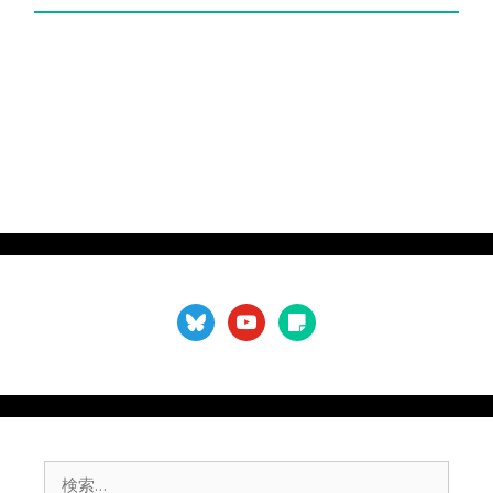
（
不
要
）
bluesky
youtube
sticky-
note
検