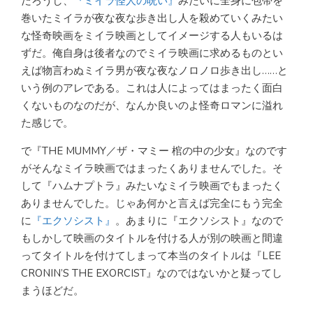
だろうし、
『ミイラ怪人の呪い』
みたいに全身に包帯を
巻いたミイラが夜な夜な歩き出し人を殺めていくみたい
な怪奇映画をミイラ映画としてイメージする人もいるは
ずだ。俺自身は後者なのでミイラ映画に求めるものとい
えば物言わぬミイラ男が夜な夜なノロノロ歩き出し……と
いう例のアレである。これは人によってはまったく面白
くないものなのだが、なんか良いのよ怪奇ロマンに溢れ
た感じで。
で『THE MUMMY／ザ・マミー 棺の中の少女』なのです
がそんなミイラ映画ではまったくありませんでした。そ
して『ハムナプトラ』みたいなミイラ映画でもまったく
ありませんでした。じゃあ何かと言えば完全にもう完全
に
『エクソシスト』
。あまりに『エクソシスト』なので
もしかして映画のタイトルを付ける人が別の映画と間違
ってタイトルを付けてしまって本当のタイトルは『LEE
CRONIN’S THE EXORCIST』なのではないかと疑ってし
まうほどだ。