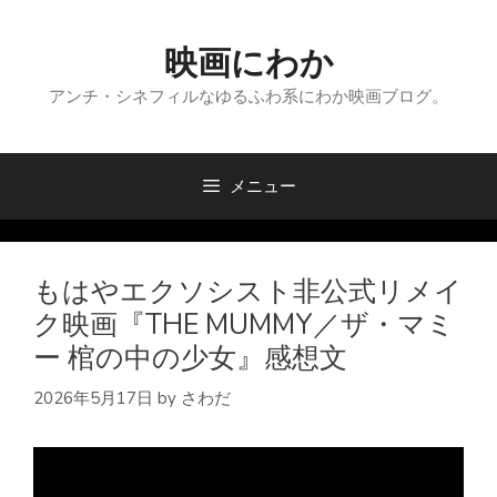
コ
ン
映画にわか
テ
ン
アンチ・シネフィルなゆるふわ系にわか映画ブログ。
ツ
へ
ス
メニュー
キ
ッ
プ
もはやエクソシスト非公式リメイ
ク映画『THE MUMMY／ザ・マミ
ー 棺の中の少女』感想文
2026年5月17日
by
さわだ