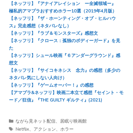
y
o
a
【ネッフリ】『アナイアレイション ー全滅領域ー』
極私的アマプラおすすめホラー10選（2019年4月版）
ok
【ネッフリ】『ザ・ホーンティング・オブ・ヒルハウ
ス』完走感想（ネタバレなし）
【ネッフリ】『ラブ＆モンスターズ』感想文
【ネッフリ】『クロース：孤独のボディーガード』を見
た
【ネッフリ】シュール映画『６アンダーグラウンド』感
想文
【ネッフリ】『サイコキネシス 念力』の感想（多少の
ネタバレ気にしない人向け）
【ネッフリ】『ゲームオーバー！』の感想
【アマプラ&ネッフリ】映画二本立て感想『セイント・モ
ード／狂信』『THE GUILTY ギルティ』(2021)
カ
ながら見ネット配信
、
居眠り映画館
テ
タ
Netflix
、
アクション
、
ホラー