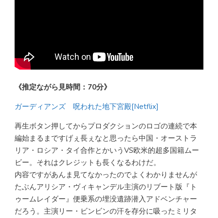
《推定ながら見時間：70分》
ガーディアンズ 呪われた地下宮殿[Netflix]
再生ボタン押してからプロダクションのロゴの連続で本
編始まるまですげぇ長ぇなと思ったら中国・オーストラ
リア・ロシア・タイ合作とかいうVS欧米的超多国籍ムー
ビー。それはクレジットも長くなるわけだ。
内容ですがあんま見てなかったのでよくわかりませんが
たぶんアリシア・ヴィキャンデル主演のリブート版『ト
ゥームレイダー』便乗系の埋没遺跡潜入アドベンチャー
だろう。主演リー・ビンビンの汗を存分に吸ったミリタ