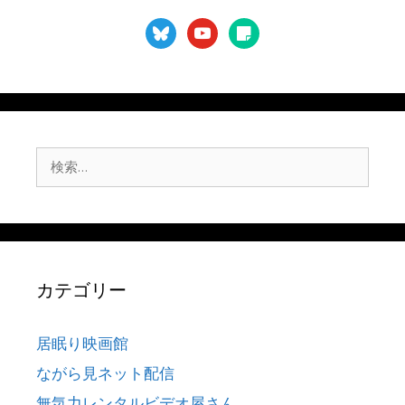
bluesky
youtube
sticky-
note
検
索:
カテゴリー
居眠り映画館
ながら見ネット配信
無気力レンタルビデオ屋さん