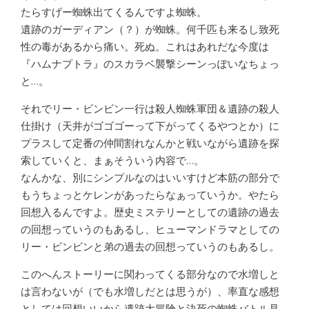
たらすげー蜘蛛出てくるんですよ蜘蛛。
遺跡のガーディアン（？）が蜘蛛。何千匹も来るし致死
性の毒があるから痛い。死ぬ。これはあれだな今度は
『ハムナプトラ』のスカラベ襲撃シーンっぽいなちょっ
と…。
それでリー・ビンビン一行は殺人蜘蛛軍団＆遺跡の殺人
仕掛け（天井がゴゴゴーって下がってくるやつとか）に
プラスして定番の仲間割れなんかと戦いながら遺跡を探
索していくと、まぁそういう内容で…。
なんかな、別にシンプルなのはいいすけど本筋の部分で
もうちょっとケレンがあったらなぁっていうか。やたら
回想入るんですよ。歴史ミステリーとしての遺跡の過去
の回想っていうのもあるし、ヒューマンドラマとしての
リー・ビンビンと弟の過去の回想っていうのもあるし。
このへんストーリーに関わってくる部分なので水増しと
は言わないが（でも水増しだとは思うが）、率直な感想
としては回想いいから遺跡大冒険と決死の蜘蛛バトル見