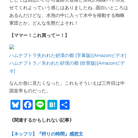
せてくれよっていう感じはありましたね…面白いところは
あるんだけどな、水泡の中に入って水中を移動する蜘蛛
軍団とか。どんな生態だよそれ！
【ママー！これ買ってー！】
ハムナプトラ失われた砂漠の都 (字幕版)[Amazonビデオ]
ハムナプトラ／失われた砂漠の都 (吹替版)[Amazonビデ
オ]
なんか急に見たくなった。これもそういえば三作目は中
国皇帝ものだった。
Bl
F
Li
H
共
u
ac
n
at
有
《関連するかもしれない記事》
e
e
e
e
sk
b
n
【ネッフリ】『狩りの時間』感想文