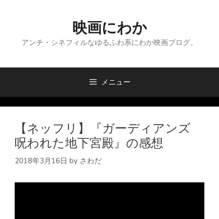
コ
ン
映画にわか
テ
ン
アンチ・シネフィルなゆるふわ系にわか映画ブログ。
ツ
へ
ス
メニュー
キ
ッ
プ
【ネッフリ】『ガーディアンズ
呪われた地下宮殿』の感想
2018年3月16日
by
さわだ