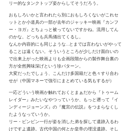
リー的なタンクトップ姿からしてそうだろう。
おもしろいかと言われたら別におもしろくないがこれセ
ットとか小道具の一部が去年のジャッキー映画『カンフ
ー・ヨガ』とちょっと被ってないですかね。流用してん
のかな。どっちも兵馬俑出てくるし。
なんか内容的にも同じような…とまでは言わないがやって
ることは遠くない。そういうところが少しだけ面白いの
で出来上がった映画よりも企画段階からの製作舞台裏の
方が全然興味深げという珍パターン。
大変だったでしょう、こんだけ多国籍だと色々すり合わ
せが（中国マネーで強引にまとめている気もするが）
一応どういう映画か触れておくとまぁだから『トゥーム
レイダー』みたいなやつっていうか、もっと遡って『イ
ンディージョーンズ』の『魔宮の伝説』をつまらなくし
たようなっていうか。
リー・ビンビン一行が姿を消した弟を探して遺跡入るわ
けですよ遺跡。古代中国の何とか皇帝の埋没遺跡。そし