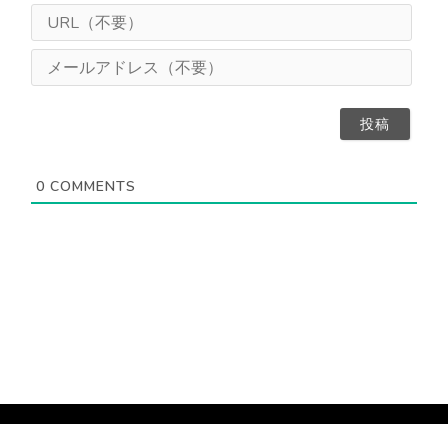
ま
U
え
R
（
L
メ
任
（
ー
意
不
ル
）
要
ア
）
ド
レ
ス
0
COMMENTS
（
不
要
）