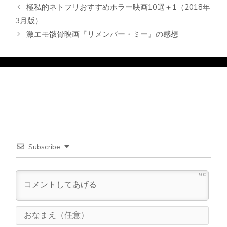
ゴ
グ
極私的ネトフリおすすめホラー映画10選＋1（2018年
リ
3月版）
ー
激エモ骸骨映画『リメンバー・ミー』の感想
Subscribe
500
お
な