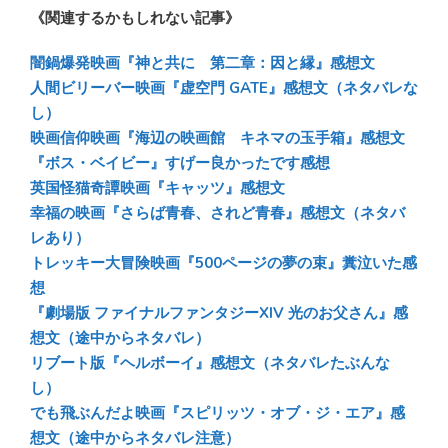
《関連するかもしれない記事》
e
e
e
e
sk
b
n
闇鍋爆発映画『神と共に 第二章：因と縁』感想文
y
o
a
人間ビリーバー映画『虚空門 GATE』感想文（ネタバレな
し）
ok
映画信仰映画『海辺の映画館 キネマの玉手箱』感想文
『ボス・ベイビー』すげー良かったです感想
英国怪猫奇譚映画『キャッツ』感想文
幸福の映画『さらば青春、されど青春』感想文（ネタバ
レあり）
トレッキー大冒険映画『500ページの夢の束』糞泣いた感
想
『劇場版 ファイナルファンタジーXIV 光のお父さん』感
想文（途中からネタバレ）
リブート版『ヘルボーイ』感想文（ネタバレたぶんな
し）
でも飛ぶんだよ映画『スピリッツ・オブ・ジ・エア』感
想文（途中からネタバレ注意）