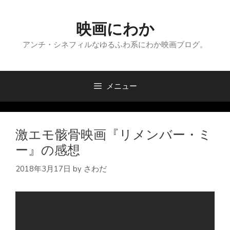
コ
ン
映画にわか
テ
ン
アンチ・シネフィルなゆるふわ系にわか映画ブログ。
ツ
へ
ス
メニュー
キ
ッ
プ
激エモ骸骨映画『リメンバー・ミ
ー』の感想
2018年3月17日
by
さわだ