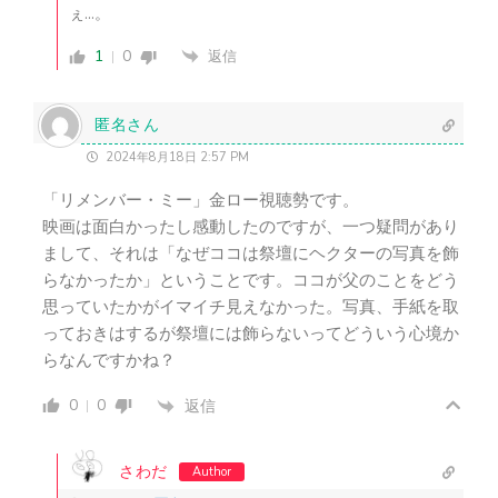
ぇ…。
1
0
返信
匿名さん
2024年8月18日 2:57 PM
「リメンバー・ミー」金ロー視聴勢です。
映画は面白かったし感動したのですが、一つ疑問があり
まして、それは「なぜココは祭壇にヘクターの写真を飾
らなかったか」ということです。ココが父のことをどう
思っていたかがイマイチ見えなかった。写真、手紙を取
っておきはするが祭壇には飾らないってどういう心境か
らなんですかね？
0
0
返信
さわだ
Author