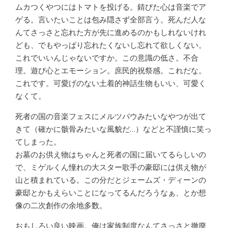
ムカつくやつにはトマトを投げる。錆びた心は音楽でア
ゲる。言いたいことは包み隠さず全部言う。死んだ人な
んてさっさと忘れた方が先に進めるのかもしれないけれ
ども、でもやっぱり忘れたくないし忘れて欲しくない。
これでいいんじゃないですか。この意識の低さ。不合
理。遊び心とエモーション。庶民的祝祭感。これだな。
これです。可愛げのない土着的神話生物もいい、可愛く
なくて。
死者の国の音楽フェスにメルツバウみたいなやつが出て
きて（確かに骸骨みたいな風貌だ…）などと不謹慎に笑っ
てしまった。
お墓のお供え物はちゃんと死者の国に届いてるらしいの
で、ミゲルくん憧れの大スター歌手の豪邸には供え物が
山と積まれている。この分だとジェームズ・ディーンの
豪邸とかもえらいことになってるんだろうなぁ、とか想
像の二次創作の余地多数。
おもしろい良い映画。俺は家族制度なんてさっさと撤廃