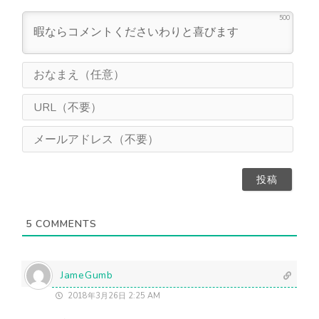
500
お
な
ま
U
え
R
（
L
メ
任
（
ー
意
不
ル
）
要
ア
）
ド
レ
ス
5
COMMENTS
（
不
要
）
JameGumb
2018年3月26日 2:25 AM