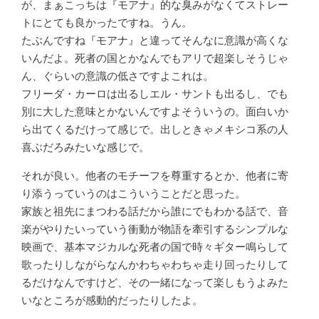
が、まぁこっちは『モアナ』的な臭みがなくてストレー
トにとても良かったですね。うん。
たぶんですね『モアナ』と違ってそんなに意識が高くな
いんだよ。死者の国とかなんでもアリで超楽しそうじゃ
ん、ぐらいの意識の低さですよこれは。
フリーダ・カーロは出るしエル・サントも出るし、でも
別に大した意味とかないんですよそういうの。面白いか
ら出てくるだけって感じで。出しときゃメキシコ系の人
喜ぶだろみたいな感じで。
それが良い。他者のモチーフを尊重するとか、他者に寄
り添うっていうのはこういうことだと思った。
家族と祖先にまつわる話だから誰にでもわかる話で、音
楽がやりたいっていう衝動が物語を牽引するシンプルな
映画で、基本マジカルな死者の国で時々ギター鳴らして
歌ったりしながらなんかわちゃわちゃ走り回ったりして
るだけなんですけど、その一緒になって楽しもうよみた
いなところが感動的だったりしたよ。