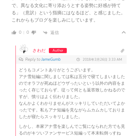
で、異なる文化に寄り添おうとする姿勢に好感が持て
る」（意訳）という指摘にはなるほど、と感じました。
これからもブログを楽しみにしています。
0
0
返信
さわだ
Author
Reply to
JameGumb
2018年3月26日 3:33 AM
どうもコメントありがとうございます。
アナ雪短編に関しましては私は五分で寝てしまいました
のでオラフが死ぬほどウザったいという以外の内容をま
ったく存じておらず、従って何とも返答致しかねるので
すが、憤りはよく伝わりました。
なんかよくわかりませんがスッキリしていただいてよか
ったです。私もアナ短編を見ながらムカムカしておりま
したが寝たらスッキリしました。
しかし、本家アナ雪を楽しんでご覧になられた方でも見
るのがキツいファンサービス短編って本末転倒っすね