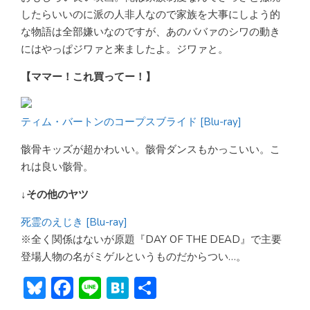
したらいいのに派の人非人なので家族を大事にしよう的
な物語は全部嫌いなのですが、あのババァのシワの動き
にはやっぱジワァと来ましたよ。ジワァと。
【ママー！これ買ってー！】
ティム・バートンのコープスブライド [Blu-ray]
骸骨キッズが超かわいい。骸骨ダンスもかっこいい。こ
れは良い骸骨。
↓その他のヤツ
死霊のえじき [Blu-ray]
※全く関係はないが原題『DAY OF THE DEAD』で主要
登場人物の名がミゲルというものだからつい…。
Bl
F
Li
H
共
u
ac
n
at
有