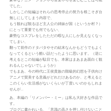
豪華なアニメーションやら音楽やらを楽しむことは可能
でした。
しかしこの短編はそれらの思考停止の努力を根こそぎ台
無しにしてしまう内容で、
もう観れば観るほど主人公の姉妹が国（というか村？）
にとって重要でも何でもない、
豪勢なコスプレをしたただの暇な人にしか見えなくなっ
てしまい、
翻って前作のドタバタやその結末なんかもどうでもよく
なってくるという酷い話だったように思います。（逆に
考えるとこの短編が駄目でも、本家はまあまあ面白く観
れるんじゃないでしょうか）
でもまあ、今の時代に王侯貴族の階級的幻想を子供向け
アニメで賛美する意義がどれだけあるのか、と考えると
このくらい生活感がないくらいが丁度いいのかもしれま
せんが…
あ、本編の「リメンバー・ミー」は私も大好きな作品で
す。
ブログに書かれいる、「意識の高さを押し付けないこと