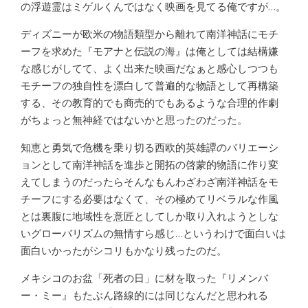
の浮遊霊はミゲルくんではなく映画を見てる俺ですが…。
ディズニーが欧米の物語類型から離れて南洋神話にモチ
ーフを求めた『モアナと伝説の海』は俺としては結構嫌
な感じがしてて、よく出来た映画だなぁと感心しつつも
モチーフの独自性を漂白して普遍的な物語として再構築
する、その教育的でも商売的でもあるような合理的作劇
がちょっと無神経ではないかと思ったのだった。
知恵と勇気で危機を乗り切る西欧的英雄譚のバリエーシ
ョンとして南洋神話を進歩と開拓の啓蒙的物語に作り変
えてしまうのだったらそんなもんわざわざ南洋神話をモ
チーフにする必要はなくて、その極めてリベラルな作風
とは裏腹に地域性を意匠としてしか取り入れようとしな
いグローバリズムの無情すら感じ…というわけで面白いは
面白いかったがシコリもかなり残ったのだ。
メキシコのお盆「死者の日」に材を取った『リメンバ
ー・ミー』もたぶん路線的には同じなんだと思われる