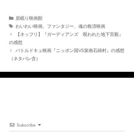
カ
居眠り映画館
テ
タ
わいわい映画
、
ファンタジー
、
魂の救済映画
ゴ
グ
【ネッフリ】『ガーディアンズ 呪われた地下宮殿』
リ
の感想
ー
バトルドキュ映画『ニッポン国VS泉南石綿村』の感想
（ネタバレ含）
Subscribe