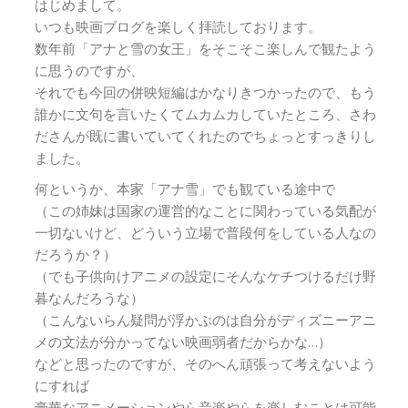
はじめまして。
いつも映画ブログを楽しく拝読しております。
数年前「アナと雪の女王」をそこそこ楽しんで観たよう
に思うのですが、
それでも今回の併映短編はかなりきつかったので、もう
誰かに文句を言いたくてムカムカしていたところ、さわ
ださんが既に書いていてくれたのでちょっとすっきりし
ました。
何というか、本家「アナ雪」でも観ている途中で
（この姉妹は国家の運営的なことに関わっている気配が
一切ないけど、どういう立場で普段何をしている人なの
だろうか？）
（でも子供向けアニメの設定にそんなケチつけるだけ野
暮なんだろうな）
（こんないらん疑問が浮かぶのは自分がディズニーアニ
メの文法が分かってない映画弱者だからかな…）
などと思ったのですが、そのへん頑張って考えないよう
にすれば