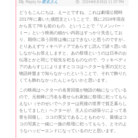
Reply to
匿名さん
2024年8月18日 11:07 PM
どうもこんにちは。えーとですね、これは劇場公開時
2017年に書いた感想文ということで、既に2024年現在
から見て7年も前のもの、ということで『リメンバー・
ミー』という映画の細かい内容はすっかり失念してお
り、期待に添う回答は俺にはできないと思うのですが…
とりあえずウィキペディアであらすじ読んで諸々思い出
しながらお答えしますと、あの祭壇というのは日本のお
仏壇とかと同じで祖先を祀るものなので、ウィキペディ
アのあらすじによりますとココはヘクターを実の父だと
物語終盤まで知らなかったということで、それで飾りた
くても飾れなかったんじゃないかと思います。
この映画はヘクターの名誉回復が物語の軸になっている
ので、元相棒に汚名を着せられ家族に祭壇に祀ってもら
えない（そのせいでヘクターは死後の世界で貧乏暮らし
をしてました）ヘクターが、主人公の頑張りによって名
誉を回復し、ココの実父であることもわかり、最後はコ
コの写真と一緒に一族の祭壇に祀ってもらう、とそのよ
うなハッピーエンドになっているのだと思います。