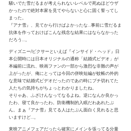
騒いでた雪だるまが考えられないレベルで死ぬほどウザ
かったので絶対本家を見てやらないと心に固く誓ってし
まった。
『アナ雪』、見てから行けばよかったな…事前に雪だるま
抗体を作っておけばこんな残念な結果にはならなかった
だろう…。
ディズニー/ピクサーといえば『インサイド・ヘッド』日
本公開時には日本オリジナルの通称「結婚式ビデオ」が
本編前に流れ、映画ファンの一部から激烈な非難の声が
上がったが、俺にとっては今回の併映短編が蚊帳の外的
な意味で結婚式ビデオだったのであの時にブチ切れてた
人たちの気持ちがちょっとわかりましたね。
そりゃあ、ふざけんなってなるよね。逆になんか良かっ
たわ、寝て良かったわ。防衛機制的入眠だわあれたぶ
ん。まぁ『アナ雪』見てる人はたぶん面白く見れると思
いますけど…。
東映アニメフェアだったら確実にメインを張ってる分量