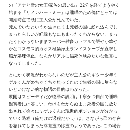
の『アナと雪の女王/家族の思い出』22分を経てようやく
始まる『リメンバー・ミー』は睡眠のため俺にとっては
開始時点で既に主人公が死んでいた。
死んでいたというか生きたまま死者の国に紛れ込んでし
まったらしいが経緯もなにもまったくわからない。まっ
たくわからないままスーパー雑多カラフルで賑やか華や
かなコスモス的カオス極楽浄土ランドスケープが直撃し
脳が処理停止。なんかリアルに臨死体験みたいな鑑賞に
なってしまった。
とにかく状況がわからないのだが主人公のギター少年ミ
ゲルくんがめちゃくちゃ焦ってたので生者の国に帰らな
いといけない的な物語の目的はわかった。
展開はスピーディだが物語の説明は丁寧かつ自然で睡眠
鑑賞者には嬉しい。わけもわからぬまま死者の国に放り
出されて徐々にミゲルくんの現世的ポジションが分かっ
ていく過程（俺だけの過程だが…）は、さながら己の存在
を忘れてしまった浮遊霊の除霊のようであった…この場合