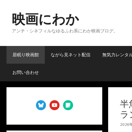
コ
ン
映画にわか
テ
ン
アンチ・シネフィルなゆるふわ系にわか映画ブログ。
ツ
へ
ス
キ
居眠り映画館
ながら見ネット配信
無気力レンタ
ッ
プ
お問い合わせ
半
bluesky
youtube
sticky-
note
ラ
2026