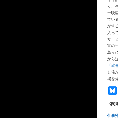
く、
ー映
てい
がす
入っ
サー
軍の
島々
から
『武
し俺
場を
《関
仕事