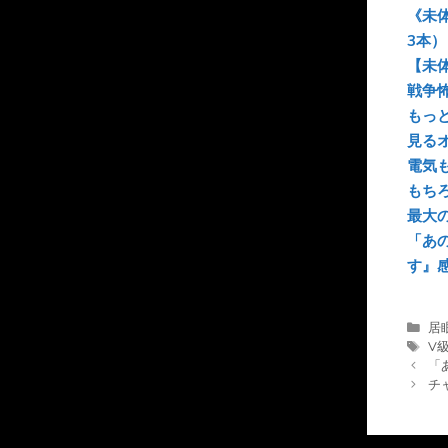
《未
3本）
【未体
戦争
もっ
見る
電気
もち
最大
「あ
す』
カ
居
テ
タ
V
ゴ
グ
「
リ
チ
ー