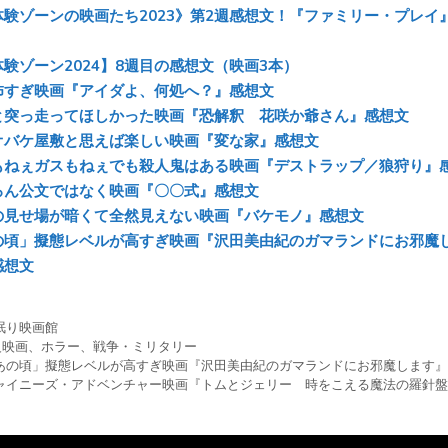
y
o
a
体験ゾーンの映画たち2023》第2週感想文！『ファミリー・プレイ
ok
験ゾーン2024】8週目の感想文（映画3本）
怖すぎ映画『アイダよ、何処へ？』感想文
と突っ走ってほしかった映画『恐解釈 花咲か爺さん』感想文
オバケ屋敷と思えば楽しい映画『変な家』感想文
もねぇガスもねぇでも殺人鬼はある映画『デストラップ／狼狩り』
ろん公文ではなく映画『〇〇式』感想文
の見せ場が暗くて全然見えない映画『バケモノ』感想文
の頃」擬態レベルが高すぎ映画『沢田美由紀のガマランドにお邪魔
感想文
眠り映画館
級映画
、
ホラー
、
戦争・ミリタリー
あの頃」擬態レベルが高すぎ映画『沢田美由紀のガマランドにお邪魔します』
ャイニーズ・アドベンチャー映画『トムとジェリー 時をこえる魔法の羅針盤