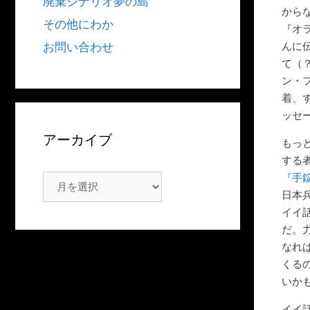
廃棄シナリオ夢の島
から
その他にわか
『オ
んに
お問い合わせ
て（
ン・
着、
ッセ
アーカイブ
もっ
する
『手
ア
日本
ー
イイ
カ
だ。
イ
なれ
ブ
くる
いか
イイ