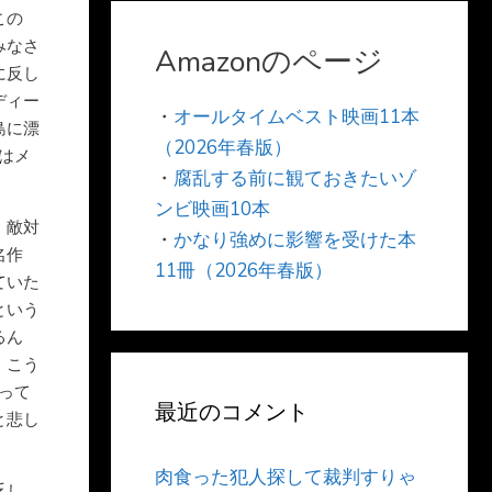
この
みなさ
Amazonのページ
に反し
ディー
・
オールタイムベスト映画11本
島に漂
（2026年春版）
はメ
・
腐乱する前に観ておきたいゾ
ンビ映画10本
。敵対
・
かなり強めに影響を受けた本
名作
11冊（2026年春版）
ていた
という
るん
、こう
って
最近のコメント
と悲し
肉食った犯人探して裁判すりゃ
乏し