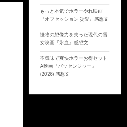
もっと本気でホラーやれ映画
『オブセッション 災愛』感想文
怪物の想像力を失った現代の雪
女映画『氷血』感想文
不気味で爽快ホラーお得セット
A映画『パッセンジャー』
(2026) 感想文
お
な
ま
U
え
R
（
L
メ
任
（
ー
意
不
ル