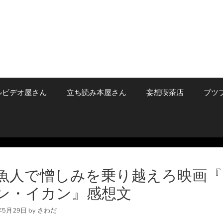
ルビデオ屋さん
立ち読み本屋さん
妄想喫茶店
ブツ
魚人で憎しみを乗り越えろ映画『
ン・イカン』感想文
年5月29日
by
さわだ