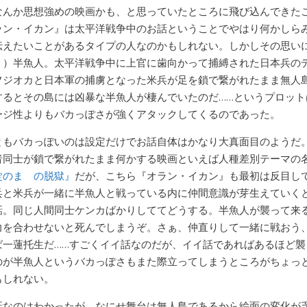
なんか思想強めの映画かも、と思っていたところに飛び込んできた
ラン・イカン』は太平洋戦争中のお話ということでやはり何かしら
伝えたいことがあるタイプの人なのかもしれない。しかしその思い
？）半魚人。太平洋戦争中に上官に歯向かって捕縛された日本兵の
フジオカと日本軍の捕虜となった米兵が足を鎖で繋がれたまま無人
するとその島には凶暴な半魚人が棲んでいたのだ……というプロット
ージ性よりもバカっぽさが強くアタックしてくるのであった。
ともバカっぽいのは設定だけでお話自体はかなり大真面目のようだ
者同士が鎖で繋がれたまま何かする映画といえば人種差別テーマの
錠のまゝの脱獄』
だが、こちら『オラン・イカン』も最初は反目し
兵と米兵が一緒に半魚人と戦っている内に仲間意識が芽生えていく
話。同じ人間同士ケンカばかりしててどうする。半魚人が襲って来
力を合わせないと死んでしまうぞ。さぁ、仲直りして一緒に戦おう
ば一蓮托生だ……すごくイイ話なのだが、イイ話であればあるほど襲
のが半魚人というバカっぽさもまた際立ってしまうところがちょっ
もしれない。
話なのはわかったが、なにせ舞台は無人島であるから絵面の変化が