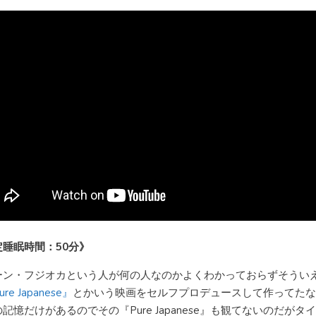
定睡眠時間：50分》
ーン・フジオカという人が何の人なのかよくわかっておらずそうい
re Japanese』
とかいう映画をセルフプロデュースして作ってたな
記憶だけがあるのでその『Pure Japanese』も観てないのだがタ