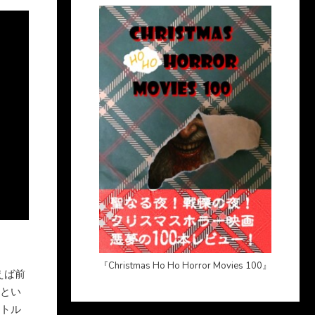
『Christmas Ho Ho Horror Movies 100』
えば前
とい
イトル