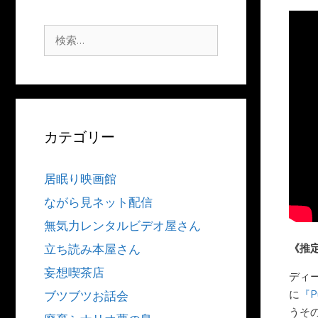
検
索:
カテゴリー
居眠り映画館
ながら見ネット配信
無気力レンタルビデオ屋さん
《推
立ち読み本屋さん
妄想喫茶店
ディ
に
『Pu
ブツブツお話会
うその