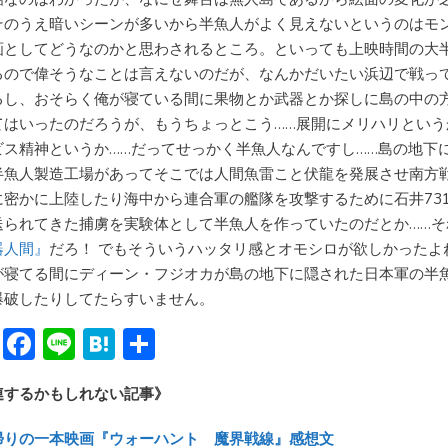
そのうえ暗いシーンが多いから半魚人がよく見えないというのはモ
画としてどうなのかと思わされるところ。といっても上映時間の大
るので偉そうなことは言えないのだが、なんかだいたい浜辺で戦っ
るし、おそらく俺が寝ている間に果物とか武器とか探しに島の中の
てはいったのだろうが、もうちょっとこう……展開にメリハリという
ビス精神というか……だってせっかく半魚人なんですし……島の地下
半魚人製造工場があってそこでは人間魚雷こと伏龍を発展させ南方
に密かに上陸したり海中から連合軍の艦隊を攻撃するために石井73
送られてきた捕虜を実験体として半魚人を作っていたのだとか……そ
器人間』
だろ！ でもそういうハッタリ感とオモシロが欲しかったよ
が寝てる間にディーン・フジオカが島の地下に隠された日本軍の半
爆破したりしてたらすいません。
Bl
F
Li
H
共
u
ac
n
at
有
連するかもしれない記事》
e
e
e
e
sk
b
n
帰りの一本映画『ウォーハント 魔界戦線』感想文