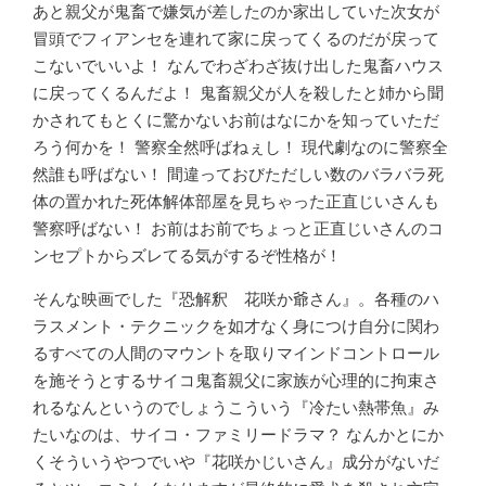
あと親父が鬼畜で嫌気が差したのか家出していた次女が
冒頭でフィアンセを連れて家に戻ってくるのだが戻って
こないでいいよ！ なんでわざわざ抜け出した鬼畜ハウス
に戻ってくるんだよ！ 鬼畜親父が人を殺したと姉から聞
かされてもとくに驚かないお前はなにかを知っていただ
ろう何かを！ 警察全然呼ばねぇし！ 現代劇なのに警察全
然誰も呼ばない！ 間違っておびただしい数のバラバラ死
体の置かれた死体解体部屋を見ちゃった正直じいさんも
警察呼ばない！ お前はお前でちょっと正直じいさんのコ
ンセプトからズレてる気がするぞ性格が！
そんな映画でした『恐解釈 花咲か爺さん』。各種のハ
ラスメント・テクニックを如才なく身につけ自分に関わ
るすべての人間のマウントを取りマインドコントロール
を施そうとするサイコ鬼畜親父に家族が心理的に拘束さ
れるなんというのでしょうこういう『冷たい熱帯魚』み
たいなのは、サイコ・ファミリードラマ？ なんかとにか
くそういうやつでいや『花咲かじいさん』成分がないだ