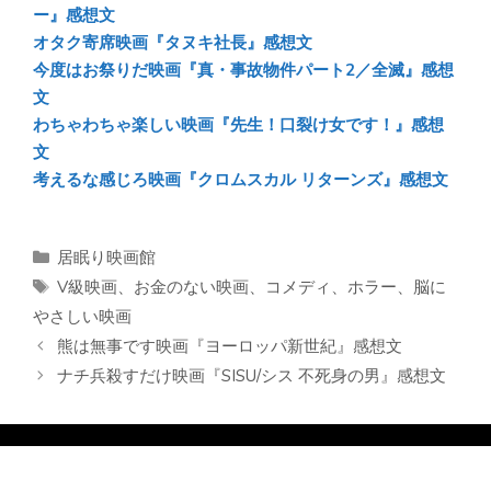
ー』感想文
オタク寄席映画『タヌキ社長』感想文
今度はお祭りだ映画『真・事故物件パート2／全滅』感想
文
わちゃわちゃ楽しい映画『先生！口裂け女です！』感想
文
考えるな感じろ映画『クロムスカル リターンズ』感想文
カ
居眠り映画館
テ
タ
V級映画
、
お金のない映画
、
コメディ
、
ホラー
、
脳に
ゴ
グ
やさしい映画
リ
熊は無事です映画『ヨーロッパ新世紀』感想文
ー
ナチ兵殺すだけ映画『SISU/シス 不死身の男』感想文