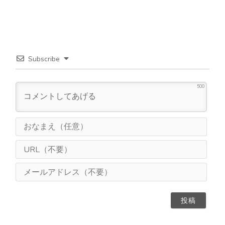
Subscribe
500
お
な
ま
U
え
R
（
L
メ
任
（
ー
意
不
ル
）
要
ア
）
ド
レ