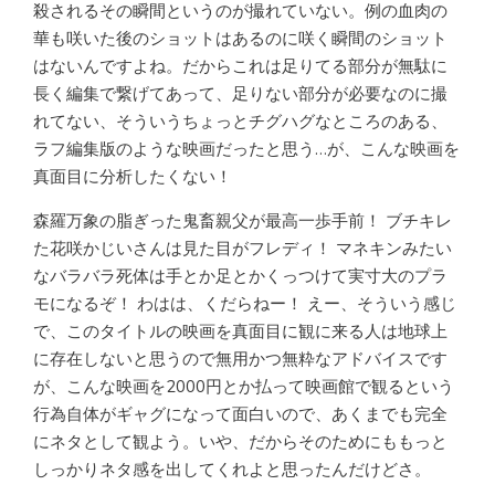
殺されるその瞬間というのが撮れていない。例の血肉の
華も咲いた後のショットはあるのに咲く瞬間のショット
はないんですよね。だからこれは足りてる部分が無駄に
長く編集で繋げてあって、足りない部分が必要なのに撮
れてない、そういうちょっとチグハグなところのある、
ラフ編集版のような映画だったと思う…が、こんな映画を
真面目に分析したくない！
森羅万象の脂ぎった鬼畜親父が最高一歩手前！ ブチキレ
た花咲かじいさんは見た目がフレディ！ マネキンみたい
なバラバラ死体は手とか足とかくっつけて実寸大のプラ
モになるぞ！ わはは、くだらねー！ えー、そういう感じ
で、このタイトルの映画を真面目に観に来る人は地球上
に存在しないと思うので無用かつ無粋なアドバイスです
が、こんな映画を2000円とか払って映画館で観るという
行為自体がギャグになって面白いので、あくまでも完全
にネタとして観よう。いや、だからそのためにももっと
しっかりネタ感を出してくれよと思ったんだけどさ。