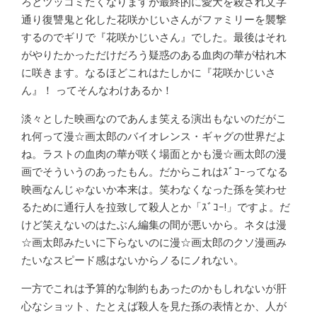
ろとツッコミたくなりますが最終的に愛犬を殺され文字
通り復讐鬼と化した花咲かじいさんがファミリーを襲撃
するのでギリで『花咲かじいさん』でした。最後はそれ
がやりたかっただけだろう疑惑のある血肉の華が枯れ木
に咲きます。なるほどこれはたしかに『花咲かじいさ
ん』！ ってそんなわけあるか！
淡々とした映画なのであんま笑える演出もないのだがこ
れ何って漫☆画太郎のバイオレンス・ギャグの世界だよ
ね。ラストの血肉の華が咲く場面とかも漫☆画太郎の漫
画でそういうのあったもん。だからこれはｽﾞｺｰってなる
映画なんじゃないか本来は。笑わなくなった孫を笑わせ
るために通行人を拉致して殺人とか「ｽﾞｺｰ!」ですよ。だ
けど笑えないのはたぶん編集の間が悪いから。ネタは漫
☆画太郎みたいに下らないのに漫☆画太郎のクソ漫画み
たいなスピード感はないからノるにノれない。
一方でこれは予算的な制約もあったのかもしれないが肝
心なショット、たとえば殺人を見た孫の表情とか、人が