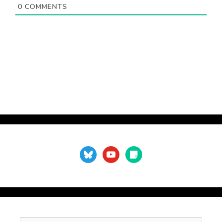
ス
0
COMMENTS
（
不
要
）
bluesky
youtube
sticky-
note