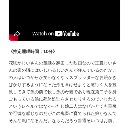
《推定睡眠時間：10分》
花咲かじいさんの童話を翻案した映画なので正直じいさ
んの家の隣にはいじわるじいさんが住んでいるのだがこ
の人はいつからか笑わなくなりスプラッターなお絵かき
ばかりするようになった孫を喜ばせようと道行く人を拉
致してきて孫の前で殺し孫の母親であり現在第二子を身
ごもっている娘に死体処理をさせたりするのでいじわる
というレベルではなかったし娘二人はなぜかとても華奢
で可憐な感じなのだがこの鬼畜に育てられた娘がなんで
そんな風になるんだ。ならんだろう普通そいつはお前。