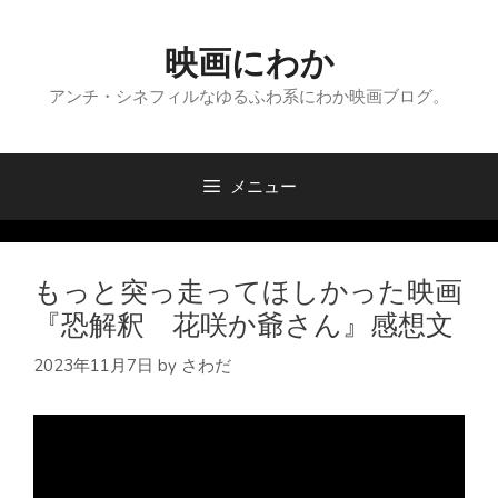
コ
ン
映画にわか
テ
ン
アンチ・シネフィルなゆるふわ系にわか映画ブログ。
ツ
へ
ス
メニュー
キ
ッ
プ
もっと突っ走ってほしかった映画
『恐解釈 花咲か爺さん』感想文
2023年11月7日
by
さわだ