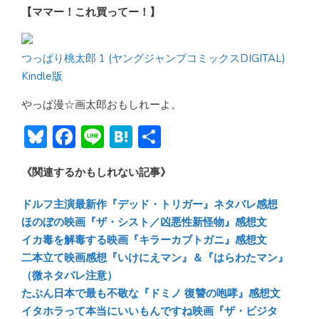
【ママー！これ買ってー！】
つっぱり桃太郎 1 (ヤングジャンプコミックスDIGITAL)
Kindle版
やっぱ漫☆画太郎おもしれーよ。
Bl
F
Li
H
共
u
ac
n
at
有
《関連するかもしれない記事》
e
e
e
e
sk
b
n
ドルフ主演最新作『デッド・トリガー』ネタバレ感想
y
o
a
ほのぼの映画『ザ・シスト／凶悪性新怪物』感想文
イカ毒を解毒する映画『キラーカブトガニ』感想文
ok
二本立て映画感想『いけにえマン』＆『はらわたマン』
（微ネタバレ注意）
たぶん日本で最も不敬な『ドミノ 復讐の咆哮』感想文
イタホラって本当にいいもんですね映画『ザ・ビジタ