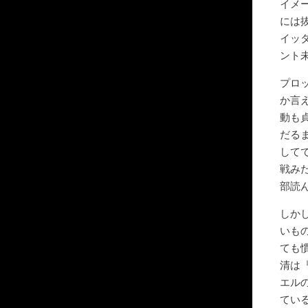
イメ
には
イッ
ント
プロ
か言
動も
だる
して
戦み
部読
しか
いも
ても
清は
エル
てい