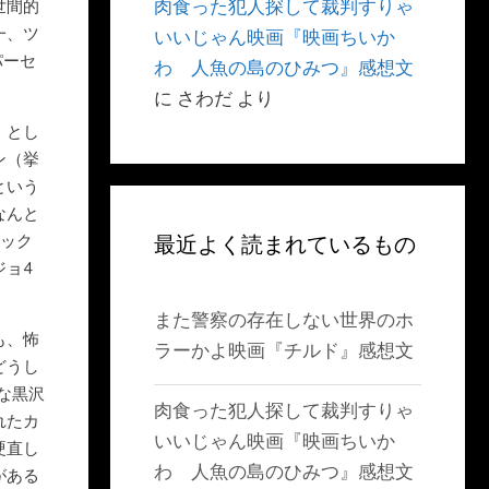
肉食った犯人探して裁判すりゃ
世間的
一、ツ
いいじゃん映画『映画ちいか
パーセ
わ 人魚の島のひみつ』感想文
に
さわだ
より
、とし
ン（挙
という
なんと
リック
最近よく読まれているもの
ジョ4
また警察の存在しない世界のホ
も、怖
ラーかよ映画『チルド』感想文
どうし
な黒沢
肉食った犯人探して裁判すりゃ
れたカ
いいじゃん映画『映画ちいか
硬直し
わ 人魚の島のひみつ』感想文
がある