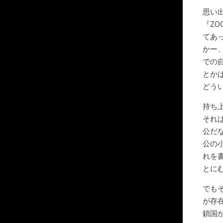
思い
『Z
てあ
かー
での
とか
どう
持ち
それ
公だ
公の
れを
とに
でも
が存
鎖国