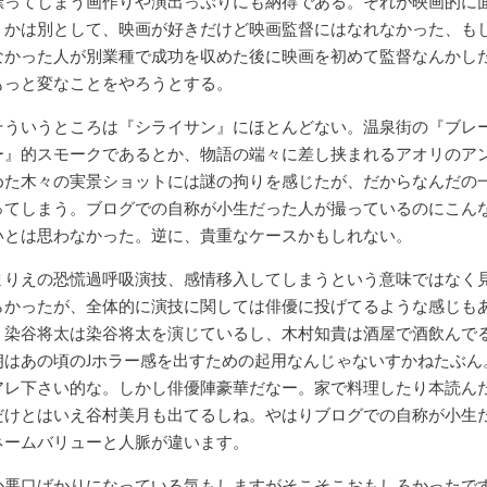
漂ってしまう画作りや演出っぷりにも納得である。それが映画的に
うかは別として、映画が好きだけど映画監督にはなれなかった、も
なかった人が別業種で成功を収めた後に映画を初めて監督なんかし
もっと変なことをやろうとする。
そういうところは『シライサン』にほとんどない。温泉街の『ブレ
ー』的スモークであるとか、物語の端々に差し挟まれるアオリのア
めた木々の実景ショットには謎の拘りを感じたが、だからなんだの
ってしまう。ブログでの自称が小生だった人が撮っているのにこん
いとは思わなかった。逆に、貴重なケースかもしれない。
まりえの恐慌過呼吸演技、感情移入してしまうという意味ではなく
らかったが、全体的に演技に関しては俳優に投げてるような感じも
、染谷将太は染谷将太を演じているし、木村知貴は酒屋で酒飲んで
朗はあの頃のJホラー感を出すための起用なんじゃないすかねたぶん
アレ下さい的な。しかし俳優陣豪華だなー。家で料理したり本読ん
だけとはいえ谷村美月も出てるしね。やはりブログでの自称が小生
ネームバリューと人脈が違います。
か悪口ばかりになっている気もしますがそこそこおもしろかったで