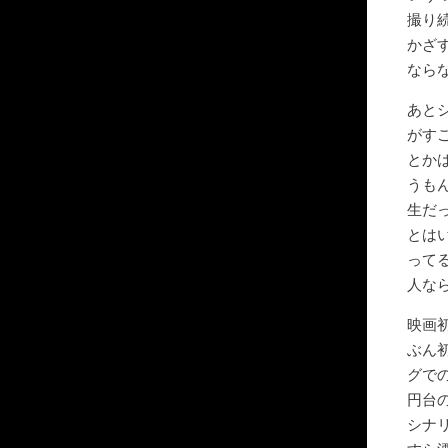
撮り
かざ
なら
あと
がす
とか
うも
生だ
とは
って
人な
映画
ぶん
グで
円台
シナ