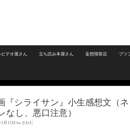
ルビデオ屋さん
立ち読み本屋さん
妄想喫茶店
ブツ
画『シライサン』小生感想文（ネ
レなし、悪口注意）
年1月11日
by
さわだ