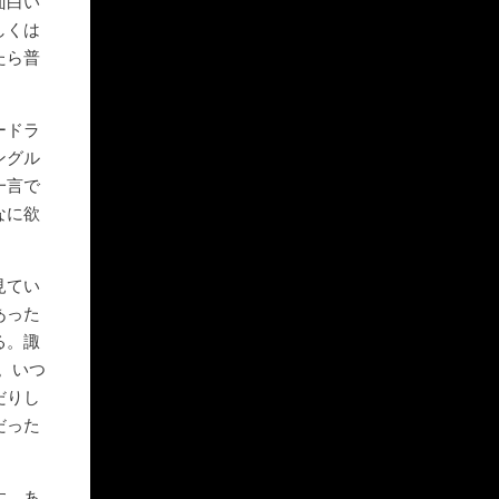
面白い
しくは
たら普
ードラ
ングル
一言で
なに欲
見てい
あった
る。諏
。いつ
だりし
だった
す。あ