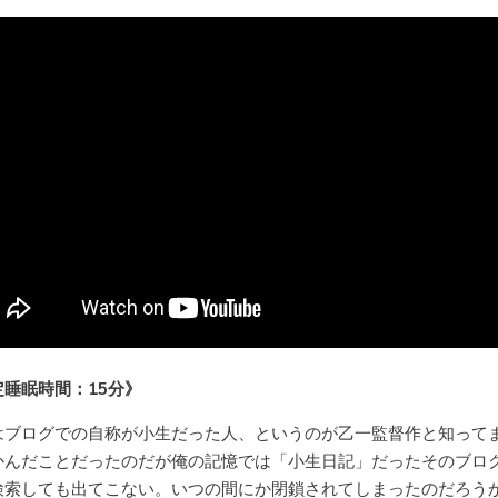
定睡眠時間：15分》
はブログでの自称が小生だった人、というのが乙一監督作と知って
かんだことだったのだが俺の記憶では「小生日記」だったそのブロ
検索しても出てこない。いつの間にか閉鎖されてしまったのだろう