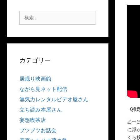
検
索:
カテゴリー
居眠り映画館
ながら見ネット配信
無気力レンタルビデオ屋さん
《推
立ち読み本屋さん
妄想喫茶店
乙一
に浮
ブツブツお話会
くら