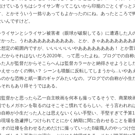
続けているうちはシライサン寄ってこないから印籠のごとくずっと
す、とかそういう一捻りあってもよかったのにね。あったところで
ないんですけど。
シライサンとシライサン被害者（眼球が破裂してる）に遭遇した人
ごかった。うわああああああああああ、とか、きゃあああああああ
は想定の範囲内ですが、いいいいいいやああああああああ！ とか普
んだからそれはないだろ2020年、って思ったよね。ブログでの自称
った人が監督だからそこらへんは監督カラーかと納得させようとし
いえせっかくの怖い？ シーンも噴飯に反転してしまうから…いやあ
るのかな恐怖と紙一重のギャグみたいなの。ブログでの自称が小生
らそれもあり得そうではある。
初監督かと思ったら乙一自主映画を何本も撮ってるそうで、商業映
初でもメガホンを取るのはそこそこ慣れてるらしい。そう言われれ
の自称が小生だった人とは思えないくらい手堅い、手堅すぎて予算1
の現場を急遽押しつけられてとにかく納期に間に合わせることを最
リオの辻褄を合わせるためだけに撮っていったB級職人のやっつけ