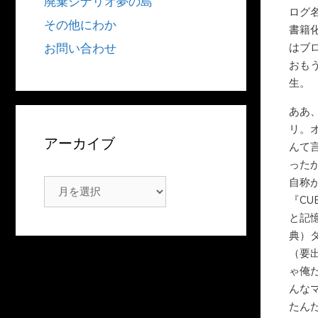
廃棄シナリオ夢の島
ログ
その他にわか
書籍
はブ
お問い合わせ
おも
生。
ああ
リ。
アーカイブ
んて
った
自称が
ア
『C
ー
と記
カ
典）
イ
（要
ブ
ゃ俺
んな
たん