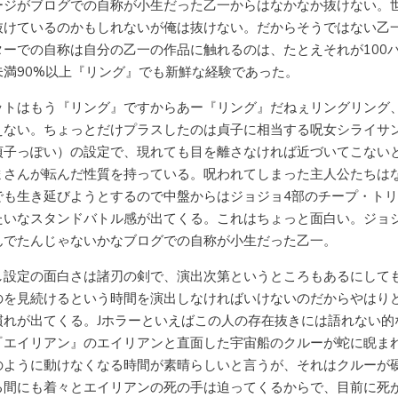
ージがブログでの自称が小生だった乙一からはなかなか抜けない。
抜けているのかもしれないが俺は抜けない。だからそうではない乙
ターでの自称は自分の乙一の作品に触れるのは、たとえそれが100
未満90%以上『リング』でも新鮮な経験であった。
ットはもう『リング』ですからあー『リング』だねぇリングリング
えない。ちょっとだけプラスしたのは貞子に相当する呪女シライサ
貞子っぽい）の設定で、現れても目を離さなければ近づいてこない
まさんが転んだ性質を持っている。呪われてしまった主人公たちは
でも生き延びようとするので中盤からはジョジョ4部のチープ・ト
たいなスタンドバトル感が出てくる。これはちょっと面白い。ジョ
んでたんじゃないかなブログでの自称が小生だった乙一。
し設定の面白さは諸刃の剣で、演出次第というところもあるにして
のを見続けるという時間を演出しなければいけないのだからやはり
慣れが出てくる。Jホラーといえばこの人の存在抜きには語れない的
『エイリアン』のエイリアンと直面した宇宙船のクルーが蛇に睨ま
のように動けなくなる時間が素晴らしいと言うが、それはクルーが
る間にも着々とエイリアンの死の手は迫ってくるからで、目前に死