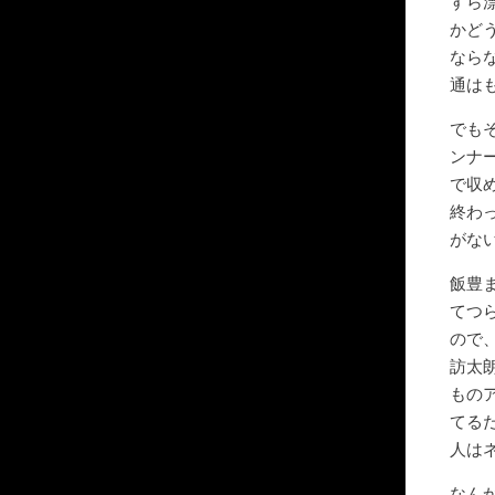
すら
かど
なら
通は
でも
ンナ
で収
終わ
がな
飯豊
てつ
ので
訪太
もの
てる
人は
なん