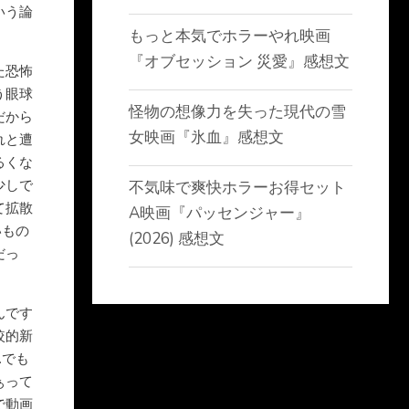
いう論
もっと本気でホラーやれ映画
『オブセッション 災愛』感想文
た恐怖
う眼球
怪物の想像力を失った現代の雪
だから
女映画『氷血』感想文
れと遭
るくな
少しで
不気味で爽快ホラーお得セット
て拡散
A映画『パッセンジャー』
いもの
(2026) 感想文
だっ
んです
較的新
…でも
ぁって
で動画