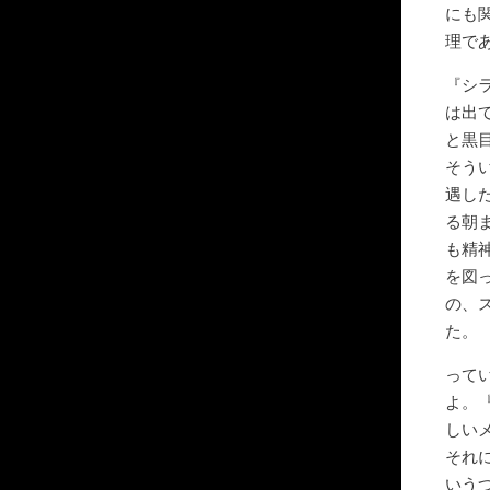
にも
理で
『シ
は出
と黒
そう
遇し
る朝
も精
を図
の、
た。
って
よ。
しい
それ
いう