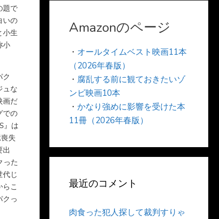
の題で
白いの
Amazonのページ
と小生
称小
・
オールタイムベスト映画11本
（2026年春版）
パク
・
腐乱する前に観ておきたいゾ
ジュな
ンビ映画10本
映画だ
・
かなり強めに影響を受けた本
グでの
11冊（2026年春版）
S』は
憶喪失
要出
クった
世代じ
最近のコメント
からこ
パクっ
肉食った犯人探して裁判すりゃ