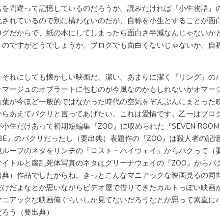
名を間違って記憶しているのだろうか。読みたければ『小生物語』
化されているので別に構わないのだが、自称を小生とすることが面
ログだからで、紙の本にしてしまったら面白さ半減なんじゃないか
うのですがどうでしょうか。ブログでも面白くないじゃないか、自
、それにしても懐かしい映画だ。潔い。あまりに潔く『リング』の
オマージュのオブラートに包むのが今風なのかもしれないがオマー
言葉が今ほど一般的ではなかった時代の空気をぞんぶんにまとった
からあえてパクリと言ってあげたい。これは愛情です。乙一はブロ
小生だけあって初期短編集『ZOO』に収められた『SEVEN ROOM
UBE』のパクリだったし（要出典）表題作の『ZOO』は殺人者の記
憶ループのネタをリンチの『ロスト・ハイウェイ』からパクって（
タイトルと腐乱死体写真のネタはグリーナウェイの『ZOO』からパ
出典）作品でしたからね。きっとこんなマニアックな映画見るの同
だけだよなとか思いながらビデオ屋で借りてきたカルトっぽい映画
マニアックな映画俺ぐらいしか見てないだろうなとか思って素直に
だろう（要出典）