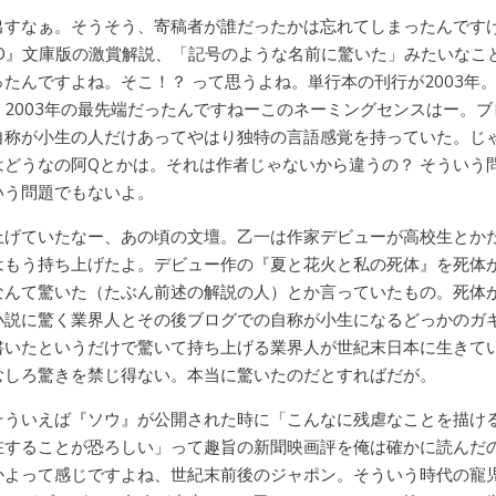
出すなぁ。そうそう、寄稿者が誰だったかは忘れてしまったんです
OO』文庫版の激賞解説、「記号のような名前に驚いた」みたいなこ
ったんですよね。そこ！？ って思うよね。単行本の刊行が2003年
、2003年の最先端だったんですねーこのネーミングセンスはー。ブ
自称が小生の人だけあってやはり独特の言語感覚を持っていた。じ
はどうなの阿Qとかは。それは作者じゃないから違うの？ そういう
いう問題でもないよ。
上げていたなー、あの頃の文壇。乙一は作家デビューが高校生とか
はもう持ち上げたよ。デビュー作の『夏と花火と私の死体』を死体
なんて驚いた（たぶん前述の解説の人）とか言っていたもの。死体
小説に驚く業界人とその後ブログでの自称が小生になるどっかのガ
書いたというだけで驚いて持ち上げる業界人が世紀末日本に生きて
むしろ驚きを禁じ得ない。本当に驚いたのだとすればだが。
そういえば『ソウ』が公開された時に「こんなに残虐なことを描け
在することが恐ろしい」って趣旨の新聞映画評を俺は確かに読んだ
かよって感じですよね、世紀末前後のジャポン。そういう時代の寵