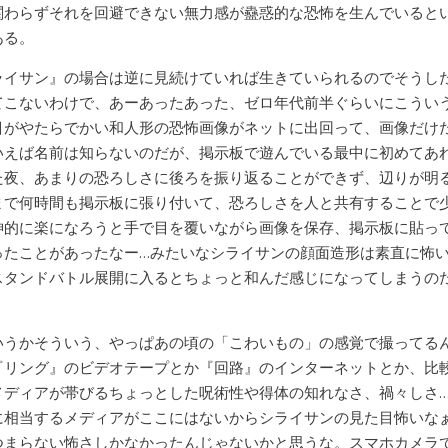
関わらずそれを回避できない無力感が蠱惑的な恐怖を生んでいると
ある。
ライサン』の場合は逆に見続けていれば生きていられるのでそうし
てこないわけで、あーあったあった、ゼロ年代前半ぐらいにこうい
目がやたらでかい和人形の恐怖画像がネットに出回って、画像だけ
いえば名前は知らないのだが、掲示板で遊んでいる最中に初めてあ
た夜、あまりの恐ろしさに後ろを振り返ることができず、辺りが明
まで何時間も掲示板に張り付いて、恐ろしさを人と共有することで
神的に楽になろうと手で目を覆いながら画像を保存、掲示板に貼っ
ったことがあったなー…みたいなシライサンの顔面造形は素直に怖
スタンドバトル展開に入るとちょっと和んだ感じになってしまうの
いうかそういう、やっぱあの頃の「こわいもの」の感覚で撮ってる
『リング』のビデオテープとか『回路』のインターネットとか、比
メディアが帯びるちょっとした呪術性や得体の知れなさ、禍々しさ
に相当するメディアがここにはないからシライサンの見た目怖いな
つまらない怖さしかなかったんじゃないかと思うな。スマホカメラ