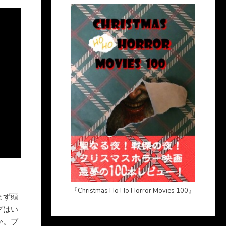
『Christmas Ho Ho Horror Movies 100』
まず頭
グはい
か。ブ