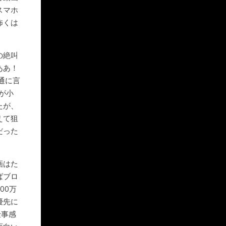
スマホ
怖くは
の絶叫
ああ！
通に言
が小
たが、
えて狙
だった
画はた
ばブロ
00万
優先に
仕事感