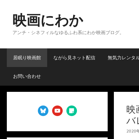
コ
ン
映画にわか
テ
ン
アンチ・シネフィルなゆるふわ系にわか映画ブログ。
ツ
へ
ス
キ
居眠り映画館
ながら見ネット配信
無気力レンタ
ッ
プ
お問い合わせ
映
bluesky
youtube
sticky-
note
バ
2020