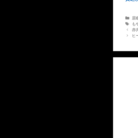
カ
居
テ
タ
も
ゴ
グ
赤
リ
ヒ
ー