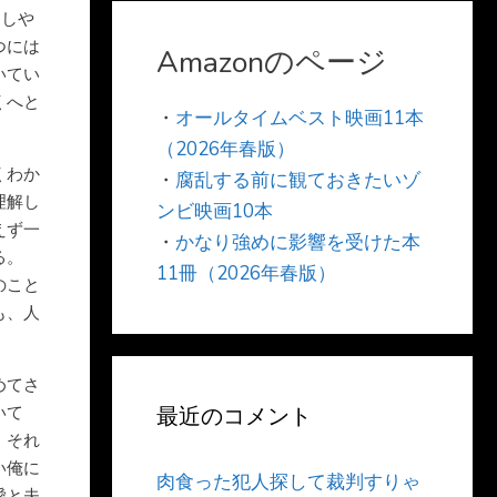
越しや
つには
Amazonのページ
いてい
くへと
・
オールタイムベスト映画11本
（2026年春版）
くわか
・
腐乱する前に観ておきたいゾ
理解し
ンビ映画10本
えず一
・
かなり強めに影響を受けた本
る。
11冊（2026年春版）
のこと
も、人
めてさ
いて
最近のコメント
、それ
い俺に
肉食った犯人探して裁判すりゃ
愛と夫