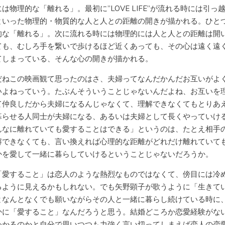
は物理的な「離れる」。最初に”LOVE LIFE”が流れる時には引っ
といった物理的・物質的な人と人との距離の開きが描かれる。ひと
的な「離れる」。次に流れる時には物理的には人と人との距離は開
ても、むしろ手を繋いで歩けるほど近くあっても、その心は遠く遠
てしまっている、そんな心の開きが描かれる。
だねこの映画観て思ったのはさ、夫婦ってなんだかんだお互いがよ
いよねっていう。たぶんそういうことじゃないんだよね、お互いを
て仲良しだから夫婦になるんじゃなくて、理解できなくてもとりあ
暮らせる人同士が夫婦になる、あるいは夫婦として長くやっていけ
んなに離れていても愛することはできる」というのは、たとえ相手
解できなくても、言い換えれば心理的な距離がどれだけ離れていて
かを愛して一緒に暮らしていけるということじゃないだろうか。
「愛すること」は恋人のような熱烈なものではなくて、傍目には冷
るように見えるかもしれない。でも矢野顕子が歌うように「生きて
となんとなくでも願いながらその人と一緒に暮らし続けている時に
かに「愛すること」なんだろうと思う。結婚どころか恋愛経験がな
わかるのかと自分で思いつつも力強く言い切ってしまえば恋人の恋