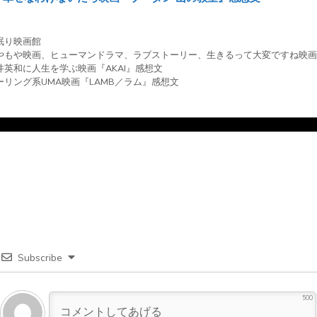
眠り映画館
やもや映画
、
ヒューマンドラマ
、
ラブストーリー
、
生きるって大変ですね映画
井英和に人生を学ぶ映画『AKAI』感想文
ーリング系UMA映画『LAMB／ラム』感想文
Subscribe
500