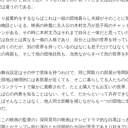
愛は違うのである。
くり超要約をするならばこれは一組の団地暮らし夫婦がそのことに
の物語といえる。映画の終盤に主人公の木村文乃が息子宛のチャッ
ーンがある。その時に木村文乃はそれまで自分と一体だと思ってい
実は自分とは異なる一個の人格であり、自分とは別の世界を持って
気付くのだが、別の世界を持っているのはなにも息子だけではなく
夫の両親も、そして他の団地住民も、当然ながらすべて別の世界を
。
の舞台設定はその中で意味を持つわけで、同じ間取りの部屋が等間
た団地は物理的には各部屋が近くても、そこに暮らしてる人たちの
いコンクリートで厳かに遮断されて、たとえ隣人でもお互いの世界
れば心の内奥を知ることはない。そして、だからといって共存でき
えばそんなことはなく、他人同士距離を感じながらも一つの団地に
のだ。
（この映画の監督の）深田晃司の映画はテレビドラマ的な白黒はっ
展開とかテンプレ的な演出とか説明的な台詞が苦手であまり好きで