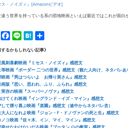
ス・ノイズィ』[Amazonビデオ]
な違う世界を持っている系の団地映画といえば最近ではこれが面白
Bl
F
Li
H
共
u
ac
n
at
有
連するかもしれない記事》
e
e
e
e
sk
b
n
派風刺喜劇映画『ミセス・ノイズィ』感想文
y
o
a
上等映画『ボーダー 二つの世界』感想文（観た人向け、ネタバレあ
深映画『男はつらいよ お帰り寅さん』感想文
ok
映画版『思い、思われ、ふり、ふられ』感想文
と実存の映画『スーパーノヴァ』感想文
助けてくれ映画『イングランド・イズ・マイン』感想文
びして煙り喜ぶ映画『楽園』感想文（途中からネタバレ含）
は大人になれよ映画『ジョン・F・ドノヴァンの死と生』感想文
コノコ映画『佐々木、イン、マイ、マイン』感想文
が幸せなわけないだろ映画『ブータン 山の教室』感想文