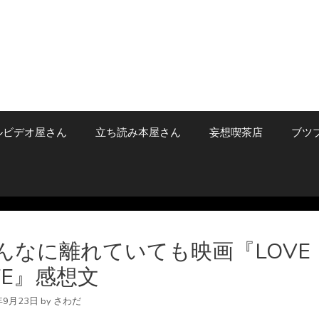
ルビデオ屋さん
立ち読み本屋さん
妄想喫茶店
ブツ
んなに離れていても映画『LOVE
IFE』感想文
年9月23日
by
さわだ