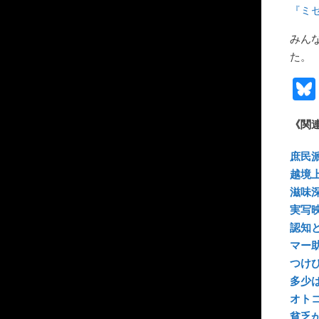
『ミセ
みん
た。
《関
庶民
越境
滋味
実写
認知
マー
つけ
多少
オト
貧乏