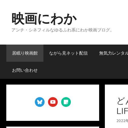
コ
ン
映画にわか
テ
ン
アンチ・シネフィルなゆるふわ系にわか映画ブログ。
ツ
へ
ス
キ
居眠り映画館
ながら見ネット配信
無気力レンタ
ッ
プ
お問い合わせ
ど
bluesky
youtube
sticky-
note
L
2022