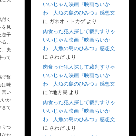
いいじゃん映画『映画ちいか
わ 人魚の島のひみつ』感想文
気付く
に
ガネオ・トカゲ
より
トを見
肉食った犯人探して裁判すりゃ
た息子
いいじゃん映画『映画ちいか
いるこ
わ 人魚の島のひみつ』感想文
て、夫
に
さわだ
より
持って
肉食った犯人探して裁判すりゃ
いいじゃん映画『映画ちいか
隔で繋
わ 人魚の島のひみつ』感想文
心は味
に
Y地方民
より
、言い
ないか
肉食った犯人探して裁判すりゃ
生きて
いいじゃん映画『映画ちいか
わ 人魚の島のひみつ』感想文
きりつ
に
さわだ
より
はなか