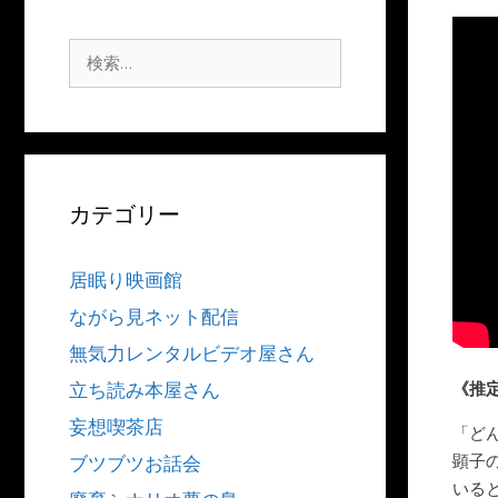
検
索:
カテゴリー
居眠り映画館
ながら見ネット配信
無気力レンタルビデオ屋さん
《推
立ち読み本屋さん
妄想喫茶店
「ど
顕子の
ブツブツお話会
いる