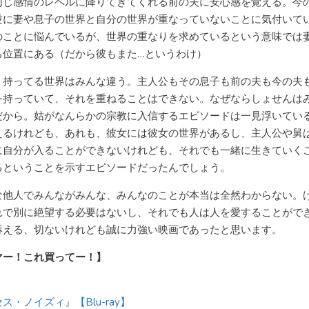
同じ感情のレベルに降りてきてくれる前の夫に安心感を覚える。今
逆に妻や息子の世界と自分の世界が重なっていないことに気付いて
のことに悩んでいるが、世界の重なりを求めているという意味では
ち位置にある（だから彼もまた…というわけ）
、持ってる世界はみんな違う。主人公もその息子も前の夫も今の夫
を持っていて、それを重ねることはできない。なぜならしょせんは
だから。姑がなんらかの宗教に入信するエピソードは一見浮いてい
えるけれども、あれも、彼女には彼女の世界があるし、主人公や舅
に自分が入ることができないけれども、それでも一緒に生きていく
るということを示すエピソードだったんでしょう。
な他人でみんながみんな、みんなのことが本当は全然わからない。
れで別に絶望する必要はないし、それでも人は人を愛することがで
訴える、切ないけれども誠に力強い映画であったと思います。
マー！これ買ってー！】
ス・ノイズィ』【Blu-ray】