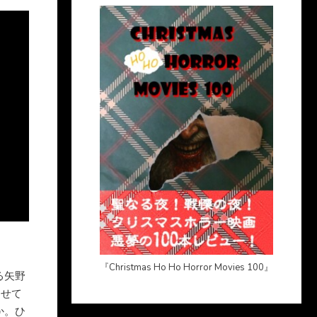
『Christmas Ho Ho Horror Movies 100』
る矢野
たせて
か。ひ