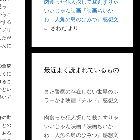
肉食った犯人探して裁判すりゃ
思っ
いいじゃん映画『映画ちいか
からこ
わ 人魚の島のひみつ』感想文
愛する
に
さわだ
より
イノリ
したが
へんに
の全貌
最近よく読まれているもの
とくに
けるこ
いとい
また警察の存在しない世界のホ
書いて
ラーかよ映画『チルド』感想文
。
肉食った犯人探して裁判すりゃ
分の世
ことの
いいじゃん映画『映画ちいか
、ある
わ 人魚の島のひみつ』感想文