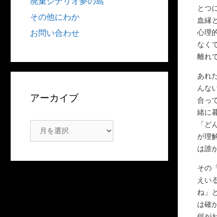
廃棄シナリオ夢の島
とつに
その他にわか
血縁
心理
お問い合わせ
なく
離れ
あれ
んな
アーカイブ
合っ
緒に
「ど
ア
が理
ー
は誰
カ
イ
その
ブ
えい
ね」
は確
何が