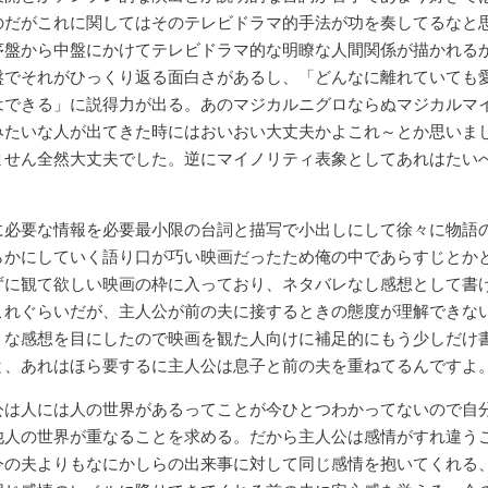
のだがこれに関してはそのテレビドラマ的手法が功を奏してるなと
序盤から中盤にかけてテレビドラマ的な明瞭な人間関係が描かれる
盤でそれがひっくり返る面白さがあるし、「どんなに離れていても
はできる」に説得力が出る。あのマジカルニグロならぬマジカルマ
みたいな人が出てきた時にはおいおい大丈夫かよこれ～とか思いま
ません全然大丈夫でした。逆にマイノリティ表象としてあれはたい
。
に必要な情報を必要最小限の台詞と描写で小出しにして徐々に物語
らかにしていく語り口が巧い映画だったため俺の中であらすじとか
ずに観て欲しい映画の枠に入っており、ネタバレなし感想として書
これぐらいだが、主人公が前の夫に接するときの態度が理解できな
うな感想を目にしたので映画を観た人向けに補足的にもう少しだけ
と、あれはほら要するに主人公は息子と前の夫を重ねてるんですよ
公は人には人の世界があるってことが今ひとつわかってないので自
他人の世界が重なることを求める。だから主人公は感情がすれ違う
今の夫よりもなにかしらの出来事に対して同じ感情を抱いてくれる