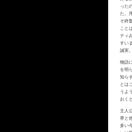
った
た。
そ終
こと
ティ
すい
誠実
物語
を明
知ら
とは
うよ
おく
主人
界と
多い