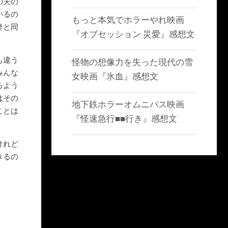
の夫の
いるの
もっと本気でホラーやれ映画
妻と同
『オブセッション 災愛』感想文
も違う
怪物の想像力を失った現代の雪
みんな
女映画『氷血』感想文
るよう
はその
地下鉄ホラーオムニバス映画
ことは
『怪速急行■■行き』感想文
けれど
きるの