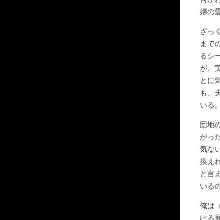
婦の
ざっ
まで
るシ
が、
とに
も、
いる
団地
がっ
気な
換え
と言
いる
俺は
ける