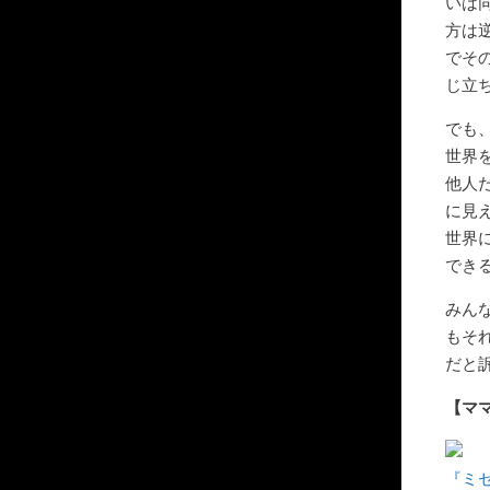
いは
方は
でそ
じ立
でも
世界
他人
に見
世界
でき
みん
もそ
だと
【マ
『ミセ