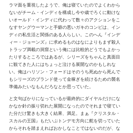
ラマ面を重視したようで、俺は寝ていたのでよくわから
ないがチーム・インディを構成し今や歳でろくに動けな
いオールド・インディに代わって数々のアクションをこ
なすヤングウーマンと手癖の悪いガキのコンビは、イン
ディの私生活と関係のある人らしい。このへん『インデ
ィー・ジョーンズ』に求めるものはなによりもまず殺人
トラップ満載の洞窟という俺には比較的どうでもよかっ
たりするところではあるが、シリーズをちゃんと真面目
に観てきた人にはちょっと泣ける展開なのかもしれな
い。俺はハリソン・フォードはそのうち死ぬから死んで
もシリーズのブランド使って金稼ぎを続けるための襲名
準備みたいなもんだろなとか思っていた。
と文句ばかりになっているが最終的にダイヤルだけにな
かなか針の振り切れた展開になったのでそれまで寝てい
た分だけ驚きも大きく結果、満足。まぁ『クリスタル・
スカルの王国』もだいぶトンデモ方向に舵を切っていた
からそれを踏まえればおかしなことではないのだが、な