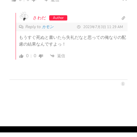
さわだ
Author
Reply to
カモン
2023年7月3日 11:29 AM
もうすぐ死ぬと書いたら失礼だなと思っての俺なりの配
慮の結果なんですよっ！
0
0
返信