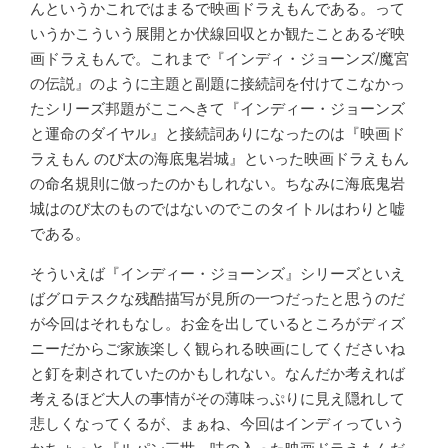
んというかこれではまるで映画ドラえもんである。って
いうかこういう展開とか伏線回収とか観たことあるぞ映
画ドラえもんで。これまで『インディ・ジョーンズ/魔宮
の伝説』のように主題と副題に接続詞を付けてこなかっ
たシリーズ邦題がここへきて『インディー・ジョーンズ
と運命のダイヤル』と接続詞ありになったのは『映画ド
ラえもん のび太の海底鬼岩城』といった映画ドラえもん
の命名規則に倣ったのかもしれない。ちなみに海底鬼岩
城はのび太のものではないのでこのタイトルはわりと嘘
である。
そういえば『インディー・ジョーンズ』シリーズといえ
ばグロテスクな残酷描写が見所の一つだったと思うのだ
が今回はそれもなし。お金を出しているところがディズ
ニーだからご家族楽しく観られる映画にしてくださいね
と釘を刺されていたのかもしれない。なんだか考えれば
考えるほど大人の事情がその薄味っぷりに見え隠れして
悲しくなってくるが、まぁね、今回はインディっていう