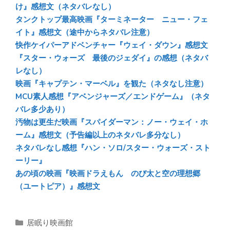
ok
け』感想文（ネタバレなし）
タンクトップ最高映画『ターミネーター ニュー・フェ
イト』感想文（途中からネタバレ注意）
快作ケイパーアドベンチャー『ウェイ・ダウン』感想文
『スター・ウォーズ 最後のジェダイ』の感想（ネタバ
レなし）
映画『キャプテン・マーベル』を観た（ネタなし注意）
MCU素人感想『アベンジャーズ／エンドゲーム』（ネタ
バレ多少あり）
汚物は更生だ映画『スパイダーマン：ノー・ウェイ・ホ
ーム』感想文（予告編以上のネタバレ多分なし）
ネタバレなし感想『ハン・ソロ/スター・ウォーズ・スト
ーリー』
あの頃の映画『映画ドラえもん のび太と空の理想郷
（ユートピア）』感想文
カ
居眠り映画館