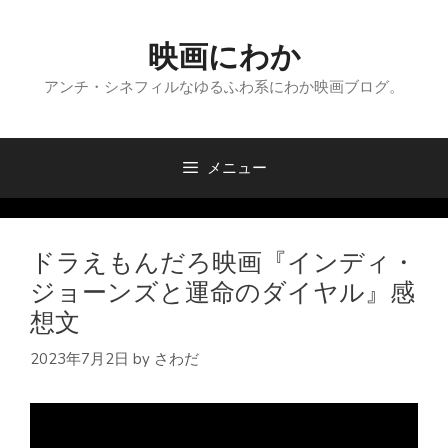
コ
ン
映画にわか
テ
ン
アンチ・シネフィルなゆるふわ系にわか映画ブログ。
ツ
へ
ス
メニュー
キ
ッ
プ
ドラえもんだろ映画『インディ・
ジョーンズと運命のダイヤル』感
想文
2023年7月2日
by
さわだ