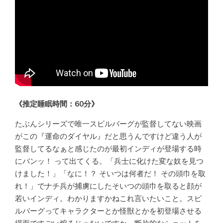
《推定睡眠時間：60分》
たぶんシリーズで唯一スピルバーグが監督してない映画
がこの『運命のダイヤル』だと思うんですけど違う人が
監督してるなぁと感じたのが最初インディが登場する時
にバンッ！ って出てくる。「兵士に化けた変な奴を見つ
けました！」「なに！？ そいつは何者だ！ その頭巾を取
れ！」でナチ兵が捕虜にしたそいつの頭巾を取ると顔が
若いインディ。わかりますかねこれ言いたいこと。スピ
ルバーグってキャラクターとか怪獣とかを初登場させる