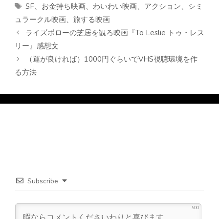
テ
タ
SF
、
お金持ち映画
、
わいわい映画
、
アクション
、
シミ
ゴ
グ
ュラークル映画
、
旅する映画
リ
ライズボローの芝居を観ろ映画『To Leslie トゥ・レス
ー
リー』感想文
（運が良ければ）1000円ぐらいでVHS視聴環境を作
る方法
Subscribe
500