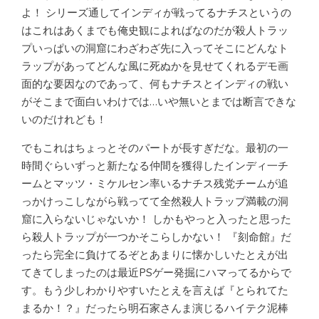
よ！ シリーズ通してインディが戦ってるナチスというの
はこれはあくまでも俺史観によればなのだが殺人トラッ
プいっぱいの洞窟にわざわざ先に入ってそこにどんなト
ラップがあってどんな風に死ぬかを見せてくれるデモ画
面的な要因なのであって、何もナチスとインディの戦い
がそこまで面白いわけでは…いや無いとまでは断言できな
いのだけれども！
でもこれはちょっとそのパートが長すぎだな。最初の一
時間ぐらいずっと新たなる仲間を獲得したインディ一チ
ームとマッツ・ミケルセン率いるナチス残党チームが追
っかけっこしながら戦ってて全然殺人トラップ満載の洞
窟に入らないじゃないか！ しかもやっと入ったと思った
ら殺人トラップが一つかそこらしかない！ 『刻命館』だ
ったら完全に負けてるぞとあまりに懐かしいたとえが出
てきてしまったのは最近PSゲー発掘にハマってるからで
す。もう少しわかりやすいたとえを言えば『とられてた
まるか！？』だったら明石家さんま演じるハイテク泥棒