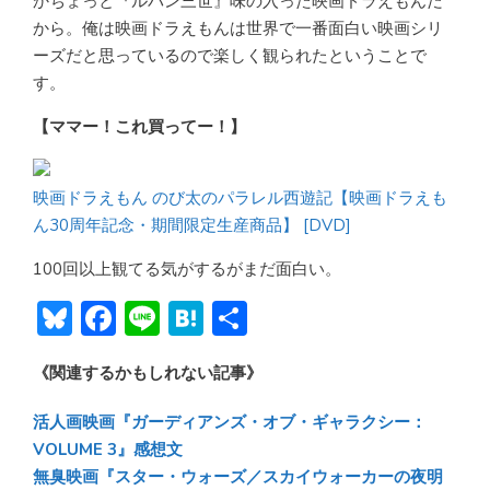
かちょっと『ルパン三世』味の入った映画ドラえもんだ
から。俺は映画ドラえもんは世界で一番面白い映画シリ
ーズだと思っているので楽しく観られたということで
す。
【ママー！これ買ってー！】
映画ドラえもん のび太のパラレル西遊記【映画ドラえも
ん30周年記念・期間限定生産商品】 [DVD]
100回以上観てる気がするがまだ面白い。
Bl
F
Li
H
共
u
ac
n
at
有
《関連するかもしれない記事》
e
e
e
e
sk
b
n
活人画映画『ガーディアンズ・オブ・ギャラクシー：
y
o
a
VOLUME 3』感想文
無臭映画『スター・ウォーズ／スカイウォーカーの夜明