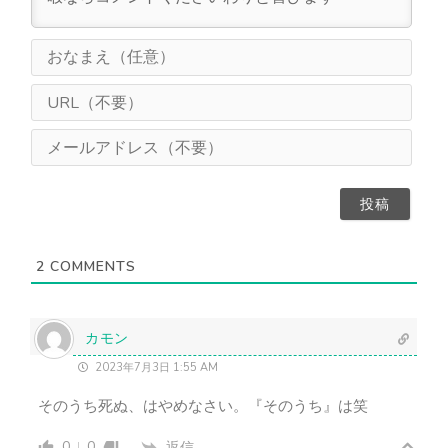
お
な
ま
U
え
R
（
L
メ
任
（
ー
意
不
ル
）
要
ア
）
ド
レ
ス
2
COMMENTS
（
不
要
）
カモン
2023年7月3日 1:55 AM
そのうち死ぬ、はやめなさい。『そのうち』は笑
0
0
返信