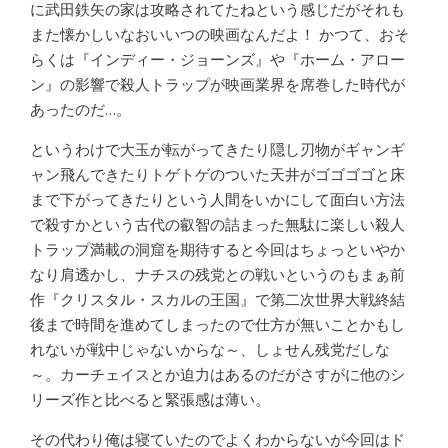
に武田鉄矢の家は攻略されてたねという感じだがそれも
また懐かしいなおいいつの映画なんだよ！ かつて、おそ
らくは『インディー・ジョーンズ』や『ホーム・アロー
ン』の影響で殺人トラップが映画業界を席巻した時代が
あったのだ…。
というわけで大玉が転がってきたり隠し刃物がギャンギ
ャン飛んできたりトゲトゲのついた天井がゴゴゴゴと床
まで下がってきたりという人間をいかにして面白い方法
で殺すかという古代の叡智の詰まった無駄に楽しい殺人
トラップ満載の洞窟を期待すると今回はちょっといやか
なり肩透かし、ナチスの残党との戦いというのもまぁ前
作『クリスタル・スカルの王国』で第二次世界大戦終結
後まで時間を進めてしまったので仕方が無いことかもし
れないが戦中じゃないからな～、しょせん残党だしな
～。カーチェイスとか迫力はあるのだがさすがに他のシ
リーズ作と比べると緊張感は薄い。
その代わり俺は寝ていたのでよくわからないが今回はド