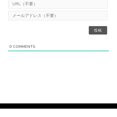
U
え
R
（
L
メ
任
（
ー
意
不
ル
）
要
ア
）
ド
レ
ス
0
COMMENTS
（
不
要
）