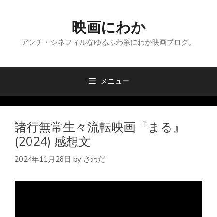
コ
ン
映画にわか
テ
ン
アンチ・シネフィルなゆるふわ系にわか映画ブログ。
ツ
へ
ス
メニュー
キ
ッ
プ
諸行無常生々流転映画『まる』
(2024) 感想文
2024年11月28日
by
さわだ