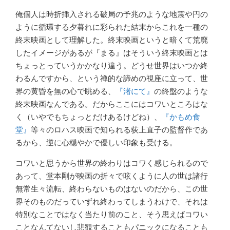
俺個人は時折挿入される破局の予兆のような地震や円の
ように循環する夕暮れに彩られた結末からこれを一種の
終末映画として理解した。終末映画というと暗くて荒廃
したイメージがあるが『まる』はそういう終末映画とは
ちょっとっていうかかなり違う。どうせ世界はいつか終
わるんですから、という禅的な諦めの視座に立って、世
界の黄昏を無の心で眺める、
『渚にて』
の終盤のような
終末映画なんである。だからここにはコワいところはな
く（いやでもちょっとだけあるけどね）、
『かもめ食
堂』
等々のロハス映画で知られる荻上直子の監督作であ
るから、逆に心穏やかで優しい印象も受ける。
コワいと思うから世界の終わりはコワく感じられるので
あって、堂本剛が映画の折々で呟くように人の世は諸行
無常生々流転、終わらないものはないのだから、この世
界そのものだっていずれ終わってしまうわけで、それは
特別なことではなく当たり前のこと、そう思えばコワい
ことなんてないし悲観することもパニックになることも