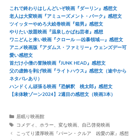
sk
b
n
これで終わりはしんどいぞ映画『ダーリン』感想文
y
o
a
老人は大変映画『アミューズメント・パーク』感想文
ツイッターやめろ大絵巻映画『箱男』感想文
ok
やりたい放題映画『温泉しかばね芸者』感想
ワニどんと来い映画『クロール ―凶暴領域―』感想文
アニメ映画版『アダムス・ファミリー』ウェンズデー可
愛い感想文
首だけ小僧の冒険映画『JUNK HEAD』感想文
父の虚飾を剥げ映画『ライトハウス』感想文（途中から
ネタバレあり）
ハンドくん頑張る映画『恐解釈 桃太郎』感想文
【未体験ゾーン2024】2週目の感想文（映画3本）
カ
居眠り映画館
テ
タ
コメディ
、
ホラー
、
変な映画
、
自己啓発映画
ゴ
グ
こってり濃厚映画『バーン・クルア 凶愛の家』感想
リ