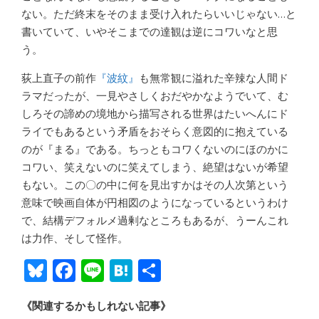
ない。ただ終末をそのまま受け入れたらいいじゃない…と
書いていて、いやそこまでの達観は逆にコワいなと思
う。
荻上直子の前作
『波紋』
も無常観に溢れた辛辣な人間ド
ラマだったが、一見やさしくおだやかなようでいて、む
しろその諦めの境地から描写される世界はたいへんにド
ライでもあるという矛盾をおそらく意図的に抱えている
のが『まる』である。ちっともコワくないのにほのかに
コワい、笑えないのに笑えてしまう、絶望はないが希望
もない。この〇の中に何を見出すかはその人次第という
意味で映画自体が円相図のようになっているというわけ
で、結構デフォルメ過剰なところもあるが、うーんこれ
は力作、そして怪作。
Bl
F
Li
H
共
u
ac
n
at
有
《関連するかもしれない記事》
e
e
e
e