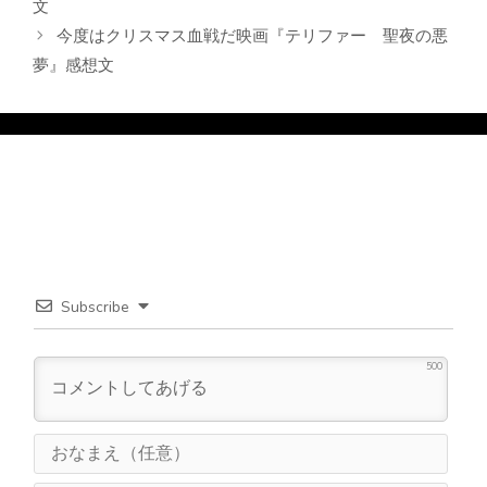
文
ー
今度はクリスマス血戦だ映画『テリファー 聖夜の悪
夢』感想文
Subscribe
500
お
な
ま