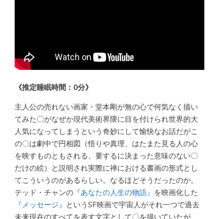
《推定睡眠時間：0分》
主人公の売れない画家・堂本剛が無の心で何気なく描い
てみた〇がなぜか現代美術界隈に目を付けられ世界的大
人気になってしまうという奇妙にして愉快なお話だがこ
の〇は劇中で円相図（悟りや真理、はたまた見る人の心
を映すものともされる、要するに決まった意味のない〇
だけの絵）と説明され実際に禅における書画の形式とし
てこういうのがあるらしい。なるほどそうだったのか。
テッド・チャンの
『あなたの人生の物語』
を映画化した
『メッセージ』
というSF映画で宇宙人がそれ一つで過去
未来現在のすべてを表す文字として〇を描いていたが、