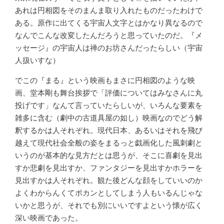
あれは円相図をそのまんま取り入れたものだったわけで
ある。原作に出てくる宇宙人文字とはかなり異なるので
なんでこんな改変したんだろうと思っていたのだ。『メ
ッセージ』の宇宙人は禅のお坊さんだったらしい（宇宙
人扱いすな）
でこの『まる』という映画もまさに円相図のような映
画、堂本剛も舞台挨拶で「評価についてはみなさんに丸
投げです」なんて言っていたらしいが、いろんな要素を
雑多に含む（劇中の古道具屋の如し）映画なのでどう解
釈するかは人それぞれ。現代日本、あるいはそれを飛び
越えて現代社会全般の姿をまるっと戯画化した風刺劇と
いうのが基本的な見方だとは思うが、そこに喜劇を見出
すか悲劇を見出すか、ファンタジーを見出すかホラーを
見出すかは人それぞれ。観た後どんな顔をしていいのか
よくわからんくてポカンとしてしまう人もいるんじゃな
いかと思うが、それでも別にいいですよという懐が広く
深い映画であった。