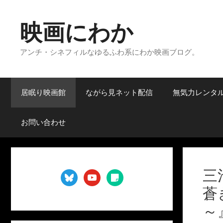
コ
ン
映画にわか
テ
ン
アンチ・シネフィルなゆるふわ系にわか映画ブログ。
ツ
へ
ス
キ
居眠り映画館
ながら見ネット配信
無気力レンタ
ッ
プ
お問い合わせ
三
bluesky
youtube
sticky-
note
蒼
～