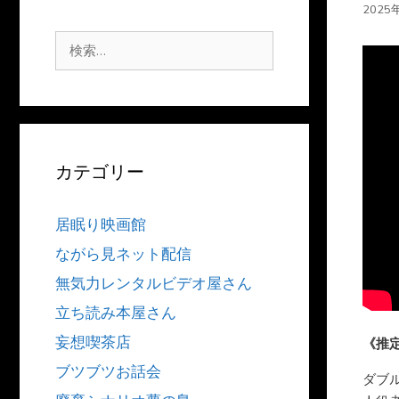
2025
検
索:
カテゴリー
居眠り映画館
ながら見ネット配信
無気力レンタルビデオ屋さん
立ち読み本屋さん
妄想喫茶店
《推
ブツブツお話会
ダブ