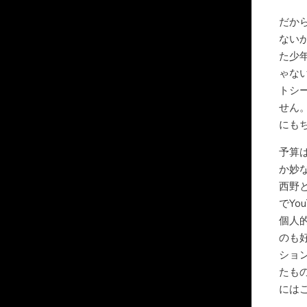
だか
ない
た少
ゃな
トシ
せん
にも
予算
か妙
西野
でYo
個人
のも
ショ
たも
には