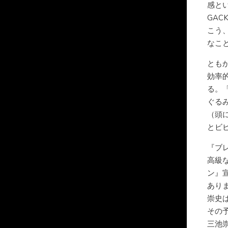
感と
GA
こう
なこ
とも
効率
る。
ぐる
（頭
とビ
『ブ
高級
ン』宣
あり
崇史
その
三池