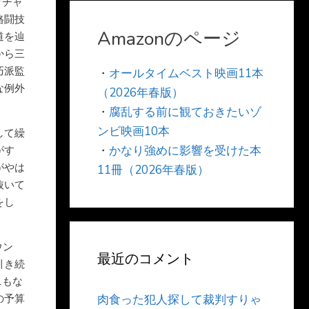
ッチャ
格闘技
Amazonのページ
道を辿
から三
巧派監
・
オールタイムベスト映画11本
な例外
（2026年春版）
・
腐乱する前に観ておきたいゾ
ンビ映画10本
して繰
・
かなり強めに影響を受けた本
がす
がやは
11冊（2026年春版）
抜いて
をし
ウン
最近のコメント
引き続
1もな
の予算
肉食った犯人探して裁判すりゃ