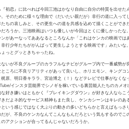
ら『初恋』に比べれば今回三池はかなり自由に自分の特質を出せた
か。そのために様々な理由で（だいたい親だが）非行の道に入って
年たちの哀しみと、その更生への道を共感を込めて描くことができ
いだろうか。三池映画はいつも優しいが今回はとくに優しかったな
ーンがあーなってああなるところなんか「これはケンカの映画では
。非行少年たちががんばって更生しようとする映画です」みたいな
ちょっとグッときちゃったね。
はないが不良グループのカラフルなチビがグループ内で一番威勢が
なところに不良リアリティがあって良いし、ホリエモン、キングコ
と梶原、明日香キララ、宮迫博之（！）などテレビで仕事がなくな
uTube/インスタ芸能界でシノギを稼いでいる裏芸能人たちのカメオ
的な好き嫌いはともかく『ブレイキングダウン』が好きな人ならこ
好きだよネ的なサービス精神もまた良し、ケンカシーンはキレのあ
ンという感じではなく大ぶりの動きの多いどちらかと言えばもっさ
のだが、不良のケンカなんてこんなもんだろという気もするのでこ
このアクションが合ってるんじゃないだろうか。