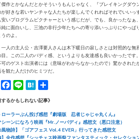
て傑作とかなんだとかそういうもんじゃなく、『ブレイキングダウ
のが好きな若いヤンチャな人たちが楽しんでくれればそれでいいっ
ぁ安いプログラムピクチャーという感じだが、でも、良かったなぁ
単純に面白いし、三池の非行少年たちへの寄り添いっぷりにやっぱ
まうのよ。
う一人の主人公・吉澤要人さんは木下暖日の寂しさとは対照的な無
の目。この二人のバディ感、というよりも友達感も良いかったです
不可のゲスト出演者には（意味がわからなかったので）驚かされた
画を観た人だけのヒミツだ。
Bl
F
Li
H
共
u
ac
n
at
有
連するかもしれない記事》
e
e
e
e
sk
b
n
トローラーぶん投げ感想『劇場版 忍者じゃじゃ丸くん』
y
o
a
マシーンになろう映画『Mr.ノーバディ』感想文（悪口注意）
風物詩】「ゴアフェス Vol.4 EVER」行ってきた感想文
ok
編】全作感想『シッチェス映画祭ファンタスティック・セレクショ