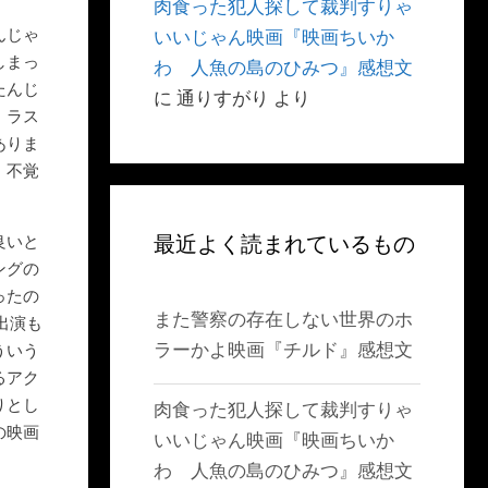
肉食った犯人探して裁判すりゃ
んじゃ
いいじゃん映画『映画ちいか
しまっ
わ 人魚の島のひみつ』感想文
たんじ
に
通りすがり
より
。ラス
ありま
。不覚
最近よく読まれているもの
良いと
ングの
ったの
また警察の存在しない世界のホ
出演も
ラーかよ映画『チルド』感想文
ういう
るアク
りとし
肉食った犯人探して裁判すりゃ
の映画
いいじゃん映画『映画ちいか
わ 人魚の島のひみつ』感想文