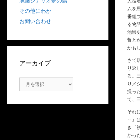
廃棄シナリオ夢の島
人役
ムを
その他にわか
番組
お問い合わせ
る物
池崇
督と
かも
さて
アーカイブ
り返
る。
ア
りメ
ー
撮っ
カ
て、
イ
それに
ブ
～』
き『
かっ