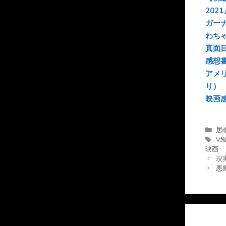
2021
ガー
わち
真面
感想
アメ
り）
映画
カ
居
テ
タ
V
ゴ
グ
映画
リ
現
ー
悪