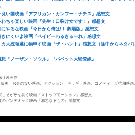
』
ナ良い国映画『アフリカン・カンフー・ナチス』感想文
ゃわちゃ楽しい映画『先生！口裂け女です！』感想文
目にやるな映画『今日から俺は!！ 劇場版』感想文
書きにくいよ映画『ベイビーわるきゅーれ』感想文
リカ大統領選に物申す映画『ザ・ハント』感想文（途中からネタバ
感想『ノーザン・ソウル』『パペット大騒査線』
眠り映画館
級映画
、
お金のない映画
、
アクション
、
ギラギラ映画
、
コメディ
、
反抗期映画
実こそが牙を剥く映画『ストップモーション』感想文
魔のパンデミック映画『邪悪なるもの』感想文