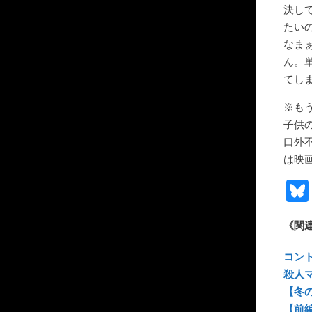
決し
たい
なま
ん。
てし
※も
子供
口外
は映
《関
コン
殺人
【冬の
【前