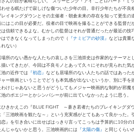
者さんの目が素晴らしい。“スリーピング・アイ”ことロバート・ミ
思わせる眠たげで寂しげな傷ついた少年の目。非行少年たちが不良
ブレイキングダウンとその主催者・朝倉未来の存在を知って更生の
語にはこの目が必要だ。役者の目で映画を撮ることができる監督だ
史は信頼できるよな。むかしの監督はそれが普通だったが最近の技
かはできなくなってしまったので（
『ナミビアの砂漠』
などは貴重
しれない）
居場所のない愚かな人たちの哀しさを三池崇史は作家的なテーマと
し描いてきたが、今回は不良モノとあって久々にそれが見られた気
三池の近作では
『初恋』
なども居場所のない人たちの話ではあった
ジャー映画ということでどうも本気感が出ないというか、別に手を
たわけじゃあないと思うがどうしてもメジャー映画的な制約が邪魔
三池のポエジーとかシンパシーが前に出ていなかったように思う。
ひきかえこの『BLUE FIGHT ～蒼き若者たちのブレイキングダ
は「三池映画を観たな～」という充実感がとてもあって良かった。
初恋』を引き合いに出せばはっきり言ってこっちは予算的に10分の
たんじゃないかと思う。三池映画的には
『太陽の傷』
と同じくらい