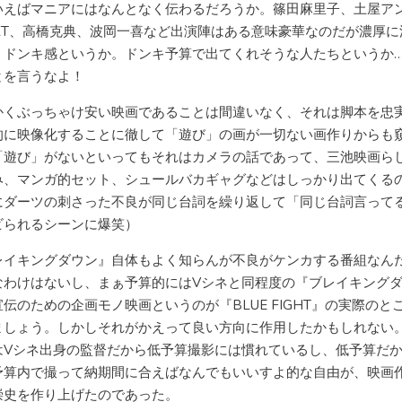
いえばマニアにはなんとなく伝わるだろうか。篠田麻里子、土屋ア
CKT、高橋克典、波岡一喜など出演陣はある意味豪華なのだが濃厚に
、ドンキ感というか。ドンキ予算で出てくれそうな人たちというか
とを言うなよ！
かくぶっちゃけ安い映画であることは間違いなく、それは脚本を忠
的に映像化することに徹して「遊び」の画が一切ない画作りからも
「遊び」がないといってもそれはカメラの話であって、三池映画ら
み、マンガ的セット、シュールバカギャグなどはしっかり出てくる
にダーツの刺さった不良が同じ台詞を繰り返して「同じ台詞言って
ビられるシーンに爆笑）
レイキングダウン』自体もよく知らんが不良がケンカする番組なん
なわけはないし、まぁ予算的にはVシネと同程度の『ブレイキング
伝のための企画モノ映画というのが『BLUE FIGHT』の実際のと
ましょう。しかしそれがかえって良い方向に作用したかもしれない
はVシネ出身の監督だから低予算撮影には慣れているし、低予算だ
予算内で撮って納期間に合えばなんでもいいすよ的な自由が、映画
崇史を作り上げたのであった。