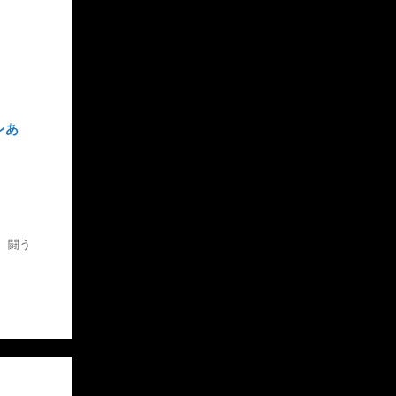
レあ
、
闘う