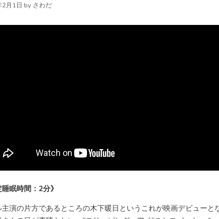
年2月1日
by
さわだ
定睡眠時間：2分》
ル主演の片方であるところの木下暖日というこれが映画デビューと