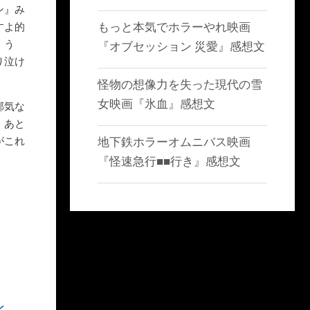
ン』み
もっと本気でホラーやれ映画
すよ的
、う
『オブセッション 災愛』感想文
り泣け
怪物の想像力を失った現代の雪
女映画『氷血』感想文
邪気な
。あと
がこれ
地下鉄ホラーオムニバス映画
『怪速急行■■行き』感想文
ン