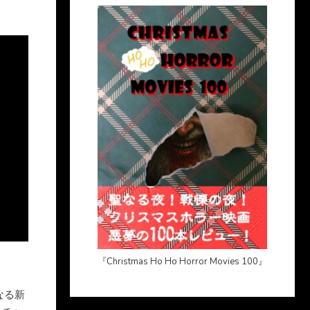
『Christmas Ho Ho Horror Movies 100』
なる新