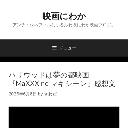
コ
ン
映画にわか
テ
ン
アンチ・シネフィルなゆるふわ系にわか映画ブログ。
ツ
へ
ス
メニュー
キ
ッ
プ
ハリウッドは夢の都映画
『MaXXXine マキシーン』感想文
2025年6月8日
by
さわだ