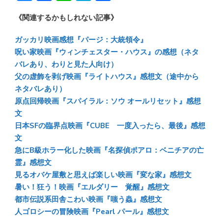
u
ac
n
at
有
《関連するかもしれない記事》
e
e
e
e
sk
b
n
ガッカリ映画感想『パージ：大統領令』
y
o
a
呪い家映画『ウィンチェスター・ハウス』の感想（ネタ
バレあり、わりと見た人向け）
ok
父の虚飾を剥げ映画『ライトハウス』感想文（途中から
ネタバレあり）
原点回帰映画『スパイラル：ソウ オールリセット』感想
文
日本SFの臨界点映画『CUBE 一度入ったら、最後』感想
文
急にB級ホラー化した映画『名探偵ポアロ：ベニチアの亡
霊』感想文
見るオバケ屋敷と思えば楽しい映画『変な家』感想文
暑い！狂う！映画『エルダリー 覚醒』感想文
都市伝説系田舎こわい映画『嗤う蟲』感想文
人ゴロシーの冒険映画『Pearl パール』感想文