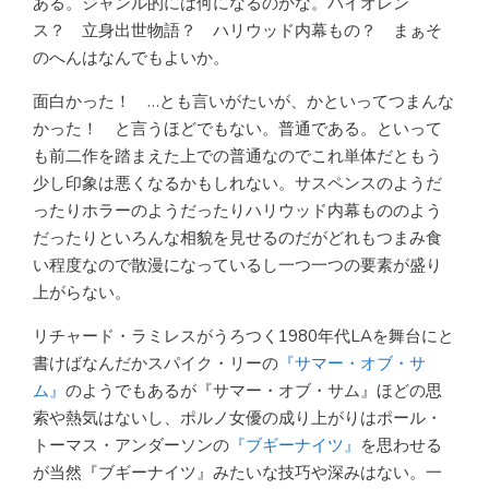
ある。ジャンル的には何になるのかな。バイオレン
ス？ 立身出世物語？ ハリウッド内幕もの？ まぁそ
のへんはなんでもよいか。
面白かった！ …とも言いがたいが、かといってつまんな
かった！ と言うほどでもない。普通である。といって
も前二作を踏まえた上での普通なのでこれ単体だともう
少し印象は悪くなるかもしれない。サスペンスのようだ
ったりホラーのようだったりハリウッド内幕もののよう
だったりといろんな相貌を見せるのだがどれもつまみ食
い程度なので散漫になっているし一つ一つの要素が盛り
上がらない。
リチャード・ラミレスがうろつく1980年代LAを舞台にと
書けばなんだかスパイク・リーの
『サマー・オブ・サ
ム』
のようでもあるが『サマー・オブ・サム』ほどの思
索や熱気はないし、ポルノ女優の成り上がりはポール・
トーマス・アンダーソンの
『ブギーナイツ』
を思わせる
が当然『ブギーナイツ』みたいな技巧や深みはない。一