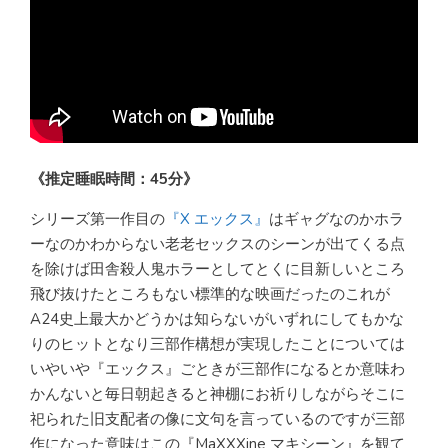
《推定睡眠時間：45分》
シリーズ第一作目の
『X エックス』
はギャグなのかホラ
ーなのかわからない老老セックスのシーンが出てくる点
を除けば田舎殺人鬼ホラーとしてとくに目新しいところ
飛び抜けたところもない標準的な映画だったのこれが
A24史上最大かどうかは知らないがいずれにしてもかな
りのヒットとなり三部作構想が実現したことについては
いやいや『エックス』ごときが三部作になるとか意味わ
かんないと毎日朝起きると神棚にお祈りしながらそこに
祀られた旧支配者の像に文句を言っているのですが三部
作になった意味はこの『MaXXXine マキシーン』を観て