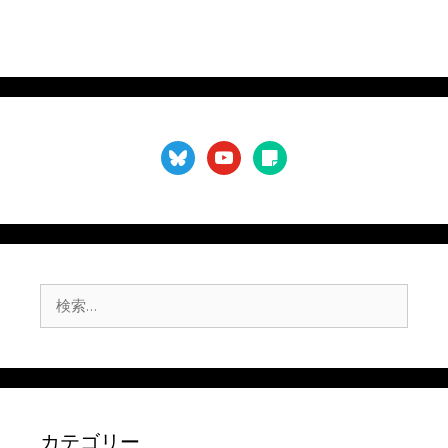
bluesky
youtube
sticky-
note
検
索:
カテゴリー