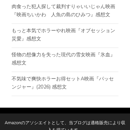
肉食った犯人探して裁判すりゃいいじゃん映画
『映画ちいかわ 人魚の島のひみつ』感想文
もっと本気でホラーやれ映画『オブセッション
災愛』感想文
怪物の想像力を失った現代の雪女映画『氷血』
感想文
不気味で爽快ホラーお得セットA映画『パッセ
ンジャー』(2026) 感想文
Amazonのアソシエイトとして、当ブログは適格販売により収
入を得ています。