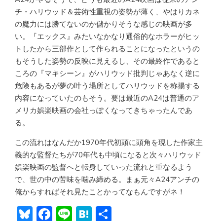
チ・ハリウッド＆芸術性重視の姿勢が薄く、やはりカネ
の魔力には勝てないのか儲かりそうな感じの映画が多
い。『エックス』みたいなかなり通俗的なホラーがヒッ
トしたから三部作として作られることになったというの
もそうした姿勢の反映に見えるし、その最終作であると
ころの『マキシーン』がハリウッド批判じゃあなく逆に
危険もあるが夢の叶う場所としてハリウッドを称揚する
内容になっていたのもそう。要は最近のA24は普通のア
メリカ娯楽映画の会社っぽくなってきちゃったんであ
る。
この流れはなんだか1970年代初頭に頭角を現した作家主
義的な監督たちが70年代も中頃になると次々ハリウッド
娯楽映画の監督へと転身していった流れと重なるよう
で、世の中の苦味を噛み締める。まぁ元々A24アンチの
俺からすればそれ見たことかってなもんですがネ！
Bl
F
Li
H
共