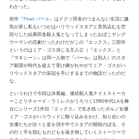
わかった。
前作
『Pearl パール』
はドクソ田舎のつまんない生活に嫌
気が差し私もいつかはハリウッドスタアと意気込むも空
回りした結果田舎殺人鬼となってしまったおぼこヤング
ウーマンの悲劇だったわけだがこの『エックス』三部作
というのはミア・ゴス演じる主人公（『エックス』と
『マキシーン』は同一人物で『パール』は別人）のスタ
ア願望が時代を超えて受け継がれやがてミア・ゴスがハ
リウッドスタアの栄冠を手にするまでの物語だったのだ
な。
というわけで今回は決着編、連続殺人鬼ナイトストーカ
ーことリチャード・ラミレスがうろつく1980年代LAを舞
台にシリーズ1作目『エックス』で生き残ったポルノ女優
ミア・ゴスがハリウッドに殴り込みをかけ、知り合いの
女優たちが次々と姿を消す中でスタアの階段のぼる、そ
の行く手を阻むものどもを薙ぎ倒していくストーリーで