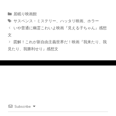
カ
居眠り映画館
テ
タ
サスペンス・ミステリー
、
ハッタリ映画
、
ホラー
ゴ
グ
いや普通に幽霊こわいよ映画『見える子ちゃん』感想
リ
文
ー
図解！これが新自由主義世界だ！映画『我来たり、我
見たり、我勝利せり』感想文
Subscribe