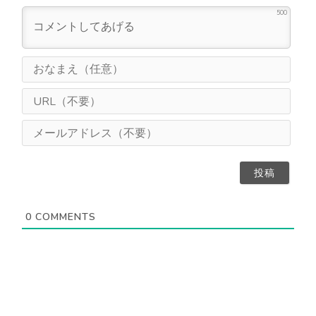
500
お
な
ま
U
え
R
（
L
メ
任
（
ー
意
不
ル
）
要
ア
）
ド
レ
ス
0
COMMENTS
（
不
要
）