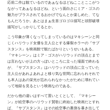
応前二作は観ているのであぁなるほどねこことここがつ
ながってあぁなるほどね、という面白さにミア・ゴスの
魅力がプラスされてるおかげでなんとか楽しめた、てな
もんだろうか。あとはまぁ生首ゴロゴロ描写と頭部破壊
描写がしっかりしてるとか。
こう印象が薄くなってしまっているのはマキシーンと同
じくハリウッド女優を主人公とする爆裂ホラーの『サブ
スタンス』を映画館で観たばかりというせいもある。
『マキシーン』はミア・ゴスがハリウッドの頂点とまで
は言わないが上の方っぽいところに立った場面で終わる
が、『サブスタンス』はハリウッドの頂点に立っていた
主人公があれよあれよと移り気な世間に忘れられそれで
も本人はあの栄光が忘れられなかったがために壊れてい
って地獄を見るという映画なのである。
だから他の違いはすべて置いとくとして、『マキシー
ン』が絵空事のハリウッド賛歌に終始した映画だとすれ
ば、『サブスタンス』はその絵空事の裏側を暴き出して