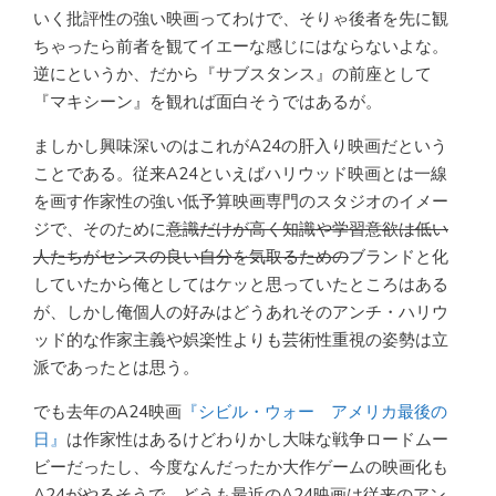
いく批評性の強い映画ってわけで、そりゃ後者を先に観
ちゃったら前者を観てイエーな感じにはならないよな。
逆にというか、だから『サブスタンス』の前座として
『マキシーン』を観れば面白そうではあるが。
ましかし興味深いのはこれがA24の肝入り映画だという
ことである。従来A24といえばハリウッド映画とは一線
を画す作家性の強い低予算映画専門のスタジオのイメー
ジで、そのために
意識だけが高く知識や学習意欲は低い
人たちがセンスの良い自分を気取るための
ブランドと化
していたから俺としてはケッと思っていたところはある
が、しかし俺個人の好みはどうあれそのアンチ・ハリウ
ッド的な作家主義や娯楽性よりも芸術性重視の姿勢は立
派であったとは思う。
でも去年のA24映画
『シビル・ウォー アメリカ最後の
日』
は作家性はあるけどわりかし大味な戦争ロードムー
ビーだったし、今度なんだったか大作ゲームの映画化も
A24がやるそうで、どうも最近のA24映画は従来のアン