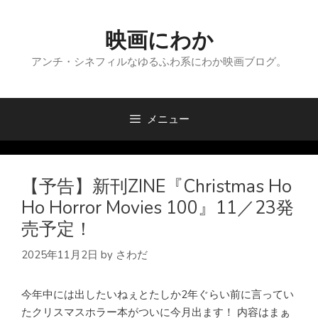
コ
ン
映画にわか
テ
ン
アンチ・シネフィルなゆるふわ系にわか映画ブログ。
ツ
へ
ス
メニュー
キ
ッ
プ
【予告】新刊ZINE『Christmas Ho
Ho Horror Movies 100』11／23発
売予定！
2025年11月2日
by
さわだ
今年中には出したいねぇとたしか2年ぐらい前に言ってい
たクリスマスホラー本がついに今月出ます！ 内容はまぁ