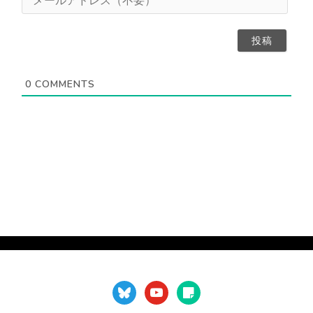
任
（
ー
意
不
ル
）
要
ア
）
ド
レ
ス
0
COMMENTS
（
不
要
）
bluesky
youtube
sticky-
note