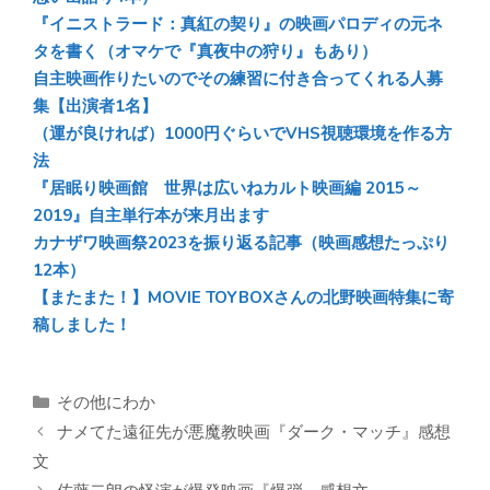
『イニストラード：真紅の契り』の映画パロディの元ネ
タを書く（オマケで『真夜中の狩り』もあり）
自主映画作りたいのでその練習に付き合ってくれる人募
集【出演者1名】
（運が良ければ）1000円ぐらいでVHS視聴環境を作る方
法
『居眠り映画館 世界は広いねカルト映画編 2015～
2019』自主単行本が来月出ます
カナザワ映画祭2023を振り返る記事（映画感想たっぷり
12本）
【またまた！】MOVIE TOYBOXさんの北野映画特集に寄
稿しました！
カ
その他にわか
テ
ナメてた遠征先が悪魔教映画『ダーク・マッチ』感想
ゴ
文
リ