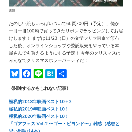
書影
たのしい絵もいっぱいついて60頁700円（予定）。俺が
一冊一冊100均で買ってきたリボンでラッピングしてお届
けします！ まずは11/23（日）の文学フリマ東京で頒布
した後、オンラインショップや委託販売をやっている本
屋さんでも買えるようにする予定！ 今年のクリスマスは
みんなでクリスマスホラーパーティだ！
Bl
F
Li
H
共
u
ac
n
at
有
《関連するかもしれない記事》
e
e
e
e
sk
b
n
極私的2018年映画ベスト10＋2
y
o
a
極私的2019年映画ベスト10！
極私的2020年映画ベスト10！
ok
『ゴアフェス Vol.2 〜ゴー・ビヨンド〜』雑感（感想と
思い出語り4本）