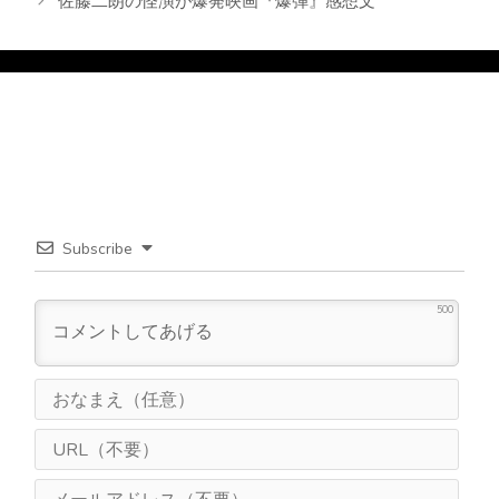
佐藤二朗の怪演が爆発映画『爆弾』感想文
ー
Subscribe
500
お
な
ま
U
え
R
（
L
メ