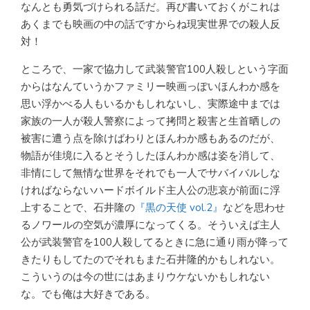
なんとも勇気づけられる話だ。再び書いておくがこれは
あくまでも映画の中の話ですからね現実世界での殺人反
対！
ところで、一家で協力して武装警官100人殺しという字面
からはなんていうかファミリー映画っぽいほんわか感を
思い浮かべる人もいるかもしれないし、実際途中までは
家族の一人が殺人警察によって拷問と殺害と生首晒しの
被害に遭う点を除けばわりとほんわか感もあるのだが、
物語が佳境に入るとそうしたほんわか感は姿を消して、
非情にして無情な世界をそれでも一人でサバイバルしな
ければならないハードボイルド主人公の悲哀が前面に浮
上することで、石井隆の
『黒の天使 vol.2』
などを思わせ
るノワールの空気が濃厚になってくる。そういえば主人
公が武装警官を100人殺してるときに急に通り雨が降って
きたりもしてたのでそれもまた石井隆的かもしれない。
こういうのは今の世にはあまりウケないかもしれない
な。でも俺は大好きである。