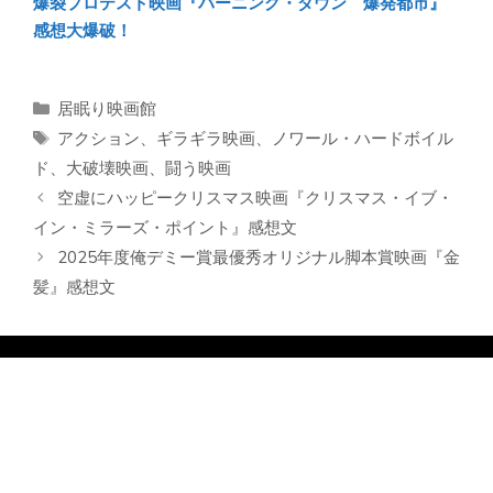
爆裂プロテスト映画『バーニング・ダウン 爆発都市』
感想大爆破！
カ
居眠り映画館
テ
タ
アクション
、
ギラギラ映画
、
ノワール・ハードボイル
ゴ
グ
ド
、
大破壊映画
、
闘う映画
リ
空虚にハッピークリスマス映画『クリスマス・イブ・
ー
イン・ミラーズ・ポイント』感想文
2025年度俺デミー賞最優秀オリジナル脚本賞映画『金
髪』感想文