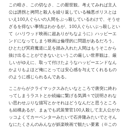
この暗さ、この切なさ、この厭世観。考えてみれば主人
公は誘拐と拷問と殺人を繰り返している極悪ポリスとは
いえ100人ぐらいの人間をぶっ殺しているわけで、そうせ
ざるを得ない事情はわかるが、100人ぐらいぶっ殺しとい
て（ハリウッド映画に超ありがちなように）ハッピーエ
ンドになってしまう映画は倫理的に問題があるだろう。
ひとたび冥府魔道に足を踏み入れた人間はもうそこから
抜け出ることができないというこの厳しい世界観は、厳
しいがゆえに、取って付けたようなハッピーエンドなん
かよりもよほど俺にとっては安心感を与えてくれるもの
のように感じられるんである。
ここからがクライマックスみたいなところで唐突に終わ
ってしまうラストとか続編に繋げる気満々で説明されな
い思わせぶりな描写とかそれはどうなんだと思うところ
も結構あるが、まぁでも武装警官100人殺して主人公がカ
ッコよくてカーペンターみたいで石井隆みたいでとそん
なにたくさんのみんなが娯楽映画で観たい要素（※この