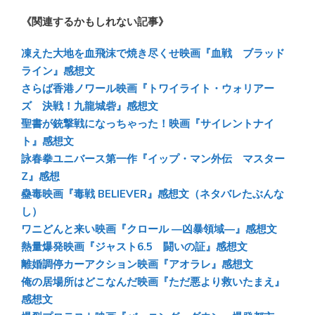
u
ac
n
at
有
《関連するかもしれない記事》
e
e
e
e
sk
b
n
凍えた大地を血飛沫で焼き尽くせ映画『血戦 ブラッド
y
o
a
ライン』感想文
さらば香港ノワール映画『トワイライト・ウォリアー
ok
ズ 決戦！九龍城砦』感想文
聖書が銃撃戦になっちゃった！映画『サイレントナイ
ト』感想文
詠春拳ユニバース第一作『イップ・マン外伝 マスター
Z』感想
蠱毒映画『毒戦 BELIEVER』感想文（ネタバレたぶんな
し）
ワニどんと来い映画『クロール ―凶暴領域―』感想文
熱量爆発映画『ジャスト6.5 闘いの証』感想文
離婚調停カーアクション映画『アオラレ』感想文
俺の居場所はどこなんだ映画『ただ悪より救いたまえ』
感想文