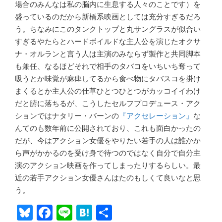
場合のみんなは私の脳内に生息する人々のことです）を
盛っているのだから新橋系映画としては充分すぎるだろ
う。ちなみにこのタンクトップと丸サングラスが似合い
すぎるやたらとハードボイルドな主人公を演じたオクサ
ナ・オルランと言う人は主演のみならず製作と共同脚本
も兼任、なるほどそれで相手のタバコをいちいち奪って
吸うとか味覚が麻痺してるから食べ物にタバスコを掛け
まくるとか主人公の仕草ひとつひとつがカッコイイわけ
だと腑に落ちるが、こうしたセルフプロデュース・アク
ションではナタリー・バーンの
『アクセレーション』
な
んてのも数年前に公開されており、これも面白かったの
だが、今はアクション女優をやりたい若手の人は誰かか
ら声がかかるのを受け身で待つのではなく自分で自分主
演のアクション映画を作ってしまったりするらしい。最
近の若手アクション女優さんはたのもしくて良いなと思
う。
Bl
F
Li
H
共