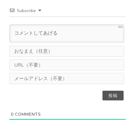
Subscribe
500
お
な
ま
U
え
R
（
L
メ
任
（
ー
意
不
ル
）
要
ア
）
ド
レ
ス
0
COMMENTS
（
不
要