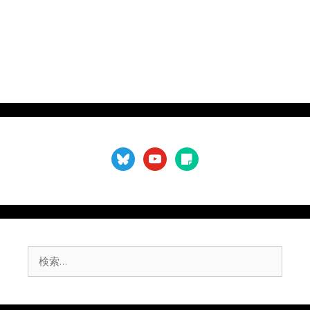
）
bluesky
youtube
sticky-
note
検
索: