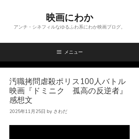
コ
ン
映画にわか
テ
ン
アンチ・シネフィルなゆるふわ系にわか映画ブログ。
ツ
へ
ス
メニュー
キ
ッ
プ
汚職拷問虐殺ポリス100人バトル
映画『ドミニク 孤高の反逆者』
感想文
2025年11月25日
by
さわだ