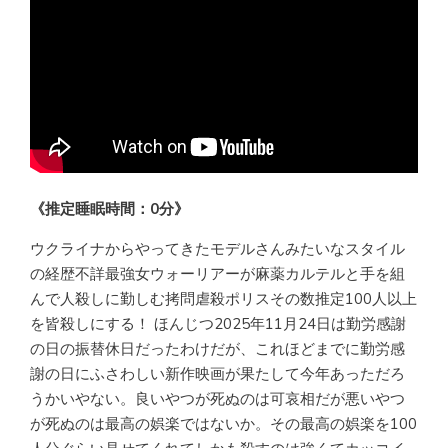
《推定睡眠時間：0分》
ウクライナからやってきたモデルさんみたいなスタイル
の経歴不詳最強女ウォーリアーが麻薬カルテルと手を組
んで人殺しに勤しむ拷問虐殺ポリスその数推定100人以上
を皆殺しにする！ ほんじつ2025年11月24日は勤労感謝
の日の振替休日だったわけだが、これほどまでに勤労感
謝の日にふさわしい新作映画が果たして今年あっただろ
うかいやない。良いやつが死ぬのは可哀相だが悪いやつ
が死ぬのは最高の娯楽ではないか。その最高の娯楽を100