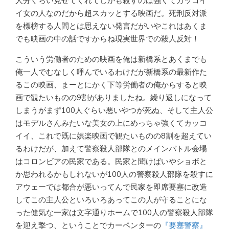
人分ぐらい見せてくれてしかも殺すのは強くてカッコイ
イ女の人なのだから超スカッとする映画だ。死刑反対派
を標榜する人間とは思えない発言だがいやこれはあくま
でも映画の中の話ですからね現実世界での殺人反対！
こういう労働者のための映画を俺は新橋系とあくまでも
俺一人でむなしく呼んでいるわけだが新橋系の最新作た
るこの映画、まーとにかく下等労働者の俺からすると映
画で観たいものの9割がありましたね。繰り返しになって
しまうがまず100人ぐらい悪いやつが死ぬ、そして主人公
はモデルさんみたいな美女の上にめっちゃ強くてカッコ
イイ、これで既に娯楽映画で観たいものの8割を超えてい
るわけだが、加えて警察殺人部隊とのメインバトル会場
はコロンビアの民家である。民家と聞けばいやショボと
か思われるかもしれないが100人の警察殺人部隊を殺すに
アウェーでは都合が悪いってんで民家を即席要塞に改造
してこの主人公といろいろあってこの人が守ることにな
った健気な一家は文字通りホームで100人の警察殺人部隊
を迎え撃つ、ということでカーペンターの
『要塞警察』