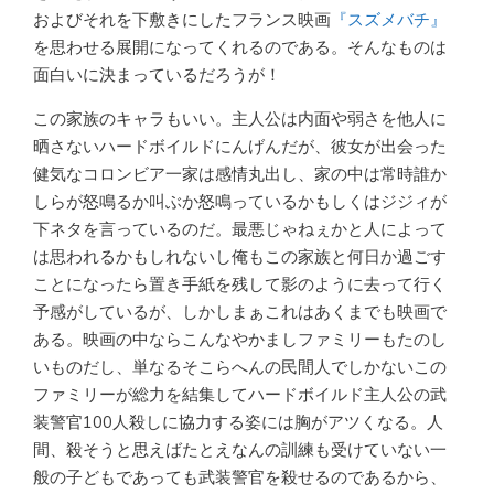
およびそれを下敷きにしたフランス映画
『スズメバチ』
を思わせる展開になってくれるのである。そんなものは
面白いに決まっているだろうが！
この家族のキャラもいい。主人公は内面や弱さを他人に
晒さないハードボイルドにんげんだが、彼女が出会った
健気なコロンビア一家は感情丸出し、家の中は常時誰か
しらが怒鳴るか叫ぶか怒鳴っているかもしくはジジィが
下ネタを言っているのだ。最悪じゃねぇかと人によって
は思われるかもしれないし俺もこの家族と何日か過ごす
ことになったら置き手紙を残して影のように去って行く
予感がしているが、しかしまぁこれはあくまでも映画で
ある。映画の中ならこんなやかましファミリーもたのし
いものだし、単なるそこらへんの民間人でしかないこの
ファミリーが総力を結集してハードボイルド主人公の武
装警官100人殺しに協力する姿には胸がアツくなる。人
間、殺そうと思えばたとえなんの訓練も受けていない一
般の子どもであっても武装警官を殺せるのであるから、