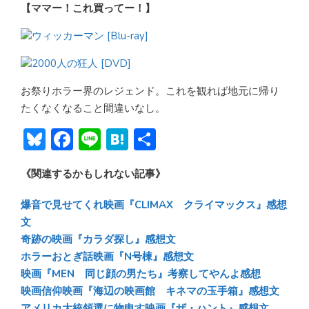
【ママー！これ買ってー！】
ウィッカーマン [Blu-ray]
2000人の狂人 [DVD]
お祭りホラー界のレジェンド。これを観れば地元に帰り
たくなくなること間違いなし。
Bl
F
Li
H
共
u
ac
n
at
有
《関連するかもしれない記事》
e
e
e
e
sk
b
n
爆音で見せてくれ映画『CLIMAX クライマックス』感想
y
o
a
文
奇跡の映画『カラダ探し』感想文
ok
ホラーおとぎ話映画『N号棟』感想文
映画『MEN 同じ顔の男たち』考察してやんよ感想
映画信仰映画『海辺の映画館 キネマの玉手箱』感想文
アメリカ大統領選に物申す映画『ザ・ハント』感想文