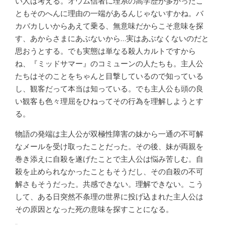
い人は考える。オウム信者に理系の高学歴が多かったこ
ともそのへんに理由の一端があるんじゃないすかね。バ
カバカしいからあえて乗る、無意味だからこそ意味を探
す、あからさまにあぶないから…実はあぶなくないのだと
思おうとする。でも実態は単なる殺人カルトですから
ね、『ミッドサマー』のコミューンの人たちも。主人公
たちはそのことをちゃんと目撃しているので知っている
し、観客だって本当は知っている。でも主人公も頭の良
い観客も色々理屈をひねってその行為を理解しようとす
る。
物語の発端は主人公が双極性障害の妹から一通の不可解
なメールを受け取ったことだった。その後、妹が両親を
巻き添えに自殺を遂げたことで主人公は悩み苦しむ。自
殺を止められなかったこともそうだし、その自殺の不可
解さもそうだった。共感できない。理解できない。こう
して、ある日突然不条理の世界に投げ込まれた主人公は
その原因となった死の意味を探すことになる。