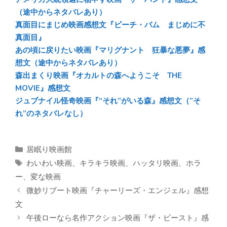
（途中からネタバレあり）
真面目にまじめ映画感想文『ビーチ・バム まじめに不
真面目』
あの頃に戻りたい映画『マリグナント 狂暴な悪夢』感
想文（途中からネタバレあり）
森出まくり映画『オカルトの森へようこそ THE
MOVIE』感想文
ジュブナイル怪奇映画『“それ”がいる森』感想文（”そ
れ”のネタバレなし）
カ
居眠り映画館
テ
タ
わいわい映画
、
キラキラ映画
、
ハッタリ映画
、
ホラ
ゴ
グ
ー
、
変な映画
リ
微妙リブート映画『チャーリーズ・エンジェル』感想
ー
文
午後ローなら名作アクション映画『ザ・ビースト』感