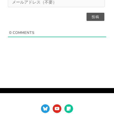
任
（
ー
意
不
ル
）
要
ア
）
ド
レ
ス
0
COMMENTS
（
不
要
）
bluesky
youtube
sticky-