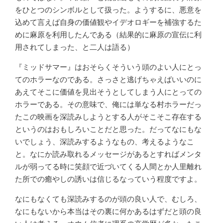
をひとつのシンボルとして扱った。ようするに、悪意を
込めて言えば自身の価値観やイデオロギーを補強するた
めに麻原を利用したんである（結果的に麻原の宣伝に利
用されてしまった、と二人は語る）
『ミッドサマー』はおそらくそういう頭のよい人にとっ
てのホラーなのである。さっさと逃げちゃえばいいのに
あえてそこに価値を見出そうとしてしまう人にとっての
ホラーである。その意味で、俺には単なる村ホラーだっ
たこの映画を深読みしようとする人がそこそこ存在する
というのはおもしろいことだと思った。だってなにもな
いでしょう、深読みするようなもの、考えるようなこ
と。なにか読み取れるメッセージがあるとすればメンタ
ルが弱ってる時に笑顔で近づいてくる人間とか人里離れ
た所での癒やしの誘いは信じるなっていう程度ですよ。
なにもなくても深読みするのが頭の良い人で、むしろ、
なにもないから本当はその裏に何かあるはずだと頭の良