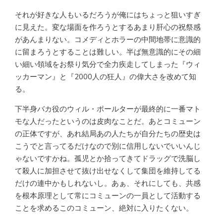
それが好きな人もいるだろうが俺にはちょっと狙いすぎ
に見えた。変な場面を作ろうとするあまり肝心の祝祭感
があんまりない。コメディとホラーの中間地帯に意識的
に留まろうとすることは難しい。半ば無意識的にその細
い細い領域をお祭り気分で全力疾走してしまった『ウィ
ッカーマン』と『2000人の狂人』の偉大さを改めて知
る。
下半身バカ役のウィル・ポールターが最終的に一番マト
モな人だったというのは皮肉なことだ。あとコミューン
の正体ですが、あれ結局あの人たちが自分たちの歴史は
こうでと言ってるだけなので別に信用しないでいいんじ
ゃないですかね。孤児とか拾ってきてドラッグで洗脳し
て殺人に加担させて抜け出せなくして集団を維持してる
だけの連中かもしれないし。あぁ、それにしても、共感
を根本原理として常にコミューンの一員として活動する
ことを求めるこのコミューン、絶対に入りたくない。