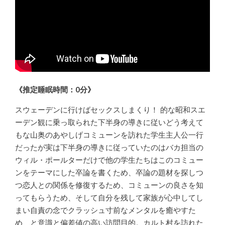
《推定睡眠時間：0分》
スウェーデンに行けばセックスしまくり！ 的な昭和スエ
ーデン観に乗っ取られた下半身の導きに従いどう考えて
もな山奥のあやしげコミューンを訪れた学生主人公一行
だったが実は下半身の導きに従っていたのはバカ担当の
ウィル・ポールターだけで他の学生たちはこのコミュー
ンをテーマにした卒論を書くため、卒論の題材を探しつ
つ恋人との関係を修復するため、コミューンの良さを知
ってもらうため、そして自分を残して家族が心中してし
まい自責の念でクラッシュ寸前なメンタルを癒やすた
め、と意識と偏差値の高い訪問目的。カルト村を訪れた