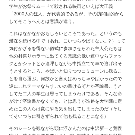
学生がお祭りムードで殺される映画といえば大正義
『2000人の狂人』が代表的であるが、その訪問目的から
してそこらへんとは意識が違う。
これはなかなかおもしろいところであった。というのも
滞在を続ける中で（あれ、こいつらやばくない…？）って
気付かざるを得ない儀式に参加させられた主人公たちは
他の村祭りホラーに出てくる意識の低い連中ならファッ
クとかシットとか連呼しながら中指立てて車で逃げ出そ
うとするところ、やばいと知りつつコミューンに残るこ
とを自ら選ぶ。何故かと言えばめっちゃやばかったので
逆にこれテーマならすごいの書けるぞとか卒論書こうと
してた二人の学生は思ってしまうわけである。そんな命
がけで卒論書かなくても、とは思うが進路を大学院に定
めたこの人らは変にやる気を出してしまったのだ（そし
てそいつらに引きずられて他も残ることになる）
そのシーンを観ながら頭に浮かんだのは中沢新一と荒俣