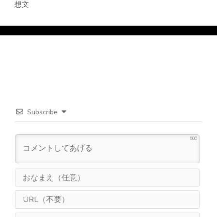
想文
Subscribe
500
お
な
ま
U
え
R
（
L
メ