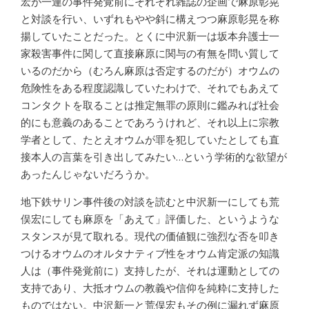
宏が一連の事件発覚前にそれぞれ雑誌の企画で麻原彰晃
と対談を行い、いずれもやや斜に構えつつ麻原彰晃を称
揚していたことだった。とくに中沢新一は坂本弁護士一
家殺害事件に関して直接麻原に関与の有無を問い質して
いるのだから（むろん麻原は否定するのだが）オウムの
危険性をある程度認識していたわけで、それでもあえて
コンタクトを取ることは推定無罪の原則に鑑みれば社会
的にも意義のあることであろうけれど、それ以上に宗教
学者として、たとえオウムが罪を犯していたとしても直
接本人の言葉を引き出してみたい…という学術的な欲望が
あったんじゃないだろうか。
地下鉄サリン事件後の対談を読むと中沢新一にしても荒
俣宏にしても麻原を「あえて」評価した、というような
スタンスが見て取れる。現代の価値観に強烈な否を叩き
つけるオウムのオルタナティブ性をオウム肯定派の知識
人は（事件発覚前に）支持したが、それは運動としての
支持であり、大抵オウムの教義や信仰を純粋に支持した
ものではない。中沢新一と荒俣宏もその例に漏れず麻原