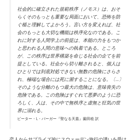
社会的に確立された規範秩序（ノモス）は、おそ
らくそのもっとも重要な局面において、恐怖を防
ぐ楯と理解してよかろう。言い方を変えれば、社
会のもっとも大切な機能は秩序化なのである。こ
れに対する人間学上の前提は、本能の力をもつか
と思われる人間の意味への執着である。ところ
が、この秩序は世界構築を命じる社会の企てを前
提としている。社会から切り離されると、個人は
ひとりでは到底対処できない無数の危険にさらさ
れ、極端な場合には死に瀕することになる。〔…〕
そのような分離のもつ最大の危険は、意味喪失の
危険である。この危険はすぐれて悪夢のように恐
ろしく、人は、その中で無秩序と虚無と狂気の世
界に溺れる。
ピーター・L・バーガー『聖なる天蓋』薗田稔 訳
恋人からサプライズ的にスウェーデン旅行の誘いを受け