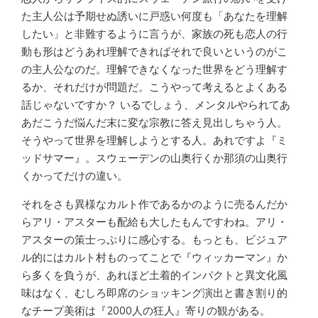
た主人公は予期せぬ誘いに戸惑い何度も「あなたを理解
したい」と非難するように言うが、家族の死も恋人の行
動も形はどうあれ理解できればそれで良いというのがこ
の主人公なのだ。理解できなくなった世界をどう理解す
るか、それだけが問題だ。こうやって考えるとよくある
話じゃないですか？ いるでしょう、メンタルやられてあ
あだこうだ悩んだ末に変な宗教に答え見出しちゃう人。
そうやって世界を理解しようとする人。あれですよ『ミ
ッドサマー』。スウェーデンの山奥行くか那須の山奥行
くかってだけの違い。
それをさも異様なカルト作であるかのように売るんだか
らアリ・アスターも配給も大したもんですわね。アリ・
アスターの策士っぷりに感心する。もっとも、ビジュア
ル的にはカルト村ものってことで『ウィッカーマン』か
ら多くを負うが、あれほど土着的インパクトと異文化風
味はなく、むしろ即席のショッキング演出と書き割り的
なチープ美術は『2000人の狂人』寄りの観がある。