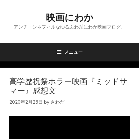
コ
ン
映画にわか
テ
ン
アンチ・シネフィルなゆるふわ系にわか映画ブログ。
ツ
へ
ス
メニュー
キ
ッ
プ
高学歴祝祭ホラー映画『ミッドサ
マー』感想文
2020年2月23日
by
さわだ