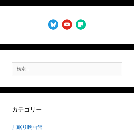
bluesky
youtube
sticky-
note
検
索:
カテゴリー
居眠り映画館