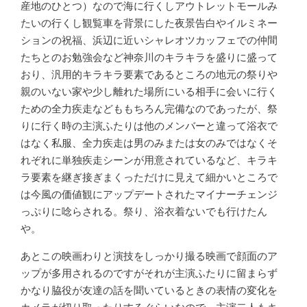
産地のひとつ）なので海に行くしアウトレットモールみ
たいの行くし観覧車を背景にした夜景告白やイルミネー
ションの祝福、浜辺に近いシャレオツカッフェでの仲間
たちとのお勉強会など神奈川のキラキラを盛りに盛って
おり、汎用的キラキラ要素であるところの地元の祭りや
親のいない家や少し離れた場所にいる相手に会いに行く
ための全力疾走などももちろん完備なのであったが、祭
りに行く時の主演ふたりは他のメンバーと違って浴衣で
はなく私服、全力疾走は男のみまたは女のみではなくそ
れぞれに単独疾走シーンが用意されているなど、キラキ
ラ要素を継ぎ接ぎまくっただけに見えて細かいところで
は今風の価値観にアップデートされたマイナーチェンジ
っぷりに唸らされる。祭り、浴衣着ないでも行けたん
や。
あとこの映画わりと演技をしっかり撮る映画で顔面のア
ップが多用されるのですがそれが主演ふたりに留まらず
かなり脇役が友達の話を聞いているときの表情の変化を