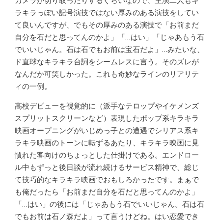
カメラが切り取ったりするぐらいなので、主演二人もキ
ラキラっぽい記号演技ではない厚みのある演技をしてい
て良いんですが、でもその厚みのある演技で「お前まだ
自分を石だと思ってんのかよ」「…はい」「じゃあもう石
でいいじゃん。石は石でもお前は宝石だよ」…みたいな、
ド直球なキラキラ台詞をシームレスに言う。そのズレが
なんだか可笑しかった。これも奇妙なラインのリアリテ
ィの一例。
高校デビューを視覚的に（派手なテロップやイケメンズ
スプリットスクリーンなど）表現したポップ系キラキラ
映画オープニングがいじめっ子との遭遇でシリアス系キ
ラキラ映画のトーンに転ずるあたり、キラキラ映画に見
慣れた客向けのちょっとした仕掛けである。エンドロー
ル中もずっと後日談が流れ続けるサービス精神で、総じ
て技巧的なキラキラ映画でおもしろかったです。まぁで
も俺だったら「お前まだ自分を石だと思ってんのかよ」
「…はい」の後には「じゃあもう石でいいじゃん。石は石
でもお前は石ノ森だよ」って言うけどね。はい恋愛でき