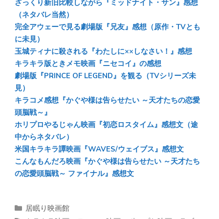
ざっくり新旧比較しながら『ミッドナイト・サン』感想
ok
（ネタバレ当然）
完全アウェーで見る劇場版『兄友』感想（原作・TVとも
に未見）
玉城ティナに殺される『わたしに××しなさい！』感想
キラキラ版ときメモ映画『ニセコイ』の感想
劇場版『PRINCE OF LEGEND』を観る（TVシリーズ未
見）
キラコメ感想『かぐや様は告らせたい ～天才たちの恋愛
頭脳戦～』
ホリプロやるじゃん映画『初恋ロスタイム』感想文（途
中からネタバレ）
米国キラキラ譚映画『WAVES/ウェイブス』感想文
こんなもんだろ映画『かぐや様は告らせたい ～天才たち
の恋愛頭脳戦～ ファイナル』感想文
カ
居眠り映画館
テ