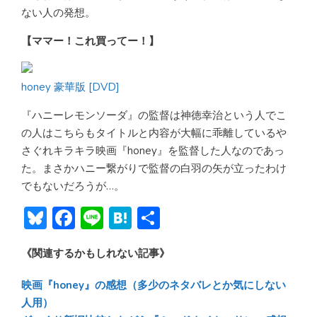
ない人の発想。
【ママー！これ買ってー！】
honey 豪華版 [DVD]
『ハニーレモンソーダ』の監督は神徳幸治という人でこ
の人はこちらもタイトルと内容が大幅に乖離しているや
さぐれキラキラ映画『honey』を監督した人なのであっ
た。まさかハニー繋がりで監督の白羽の矢が立ったわけ
でもないだろうが…。
Bl
F
Li
H
共
u
ac
n
at
有
《関連するかもしれない記事》
e
e
e
e
sk
b
n
映画『honey』の感想（多少のネタバレとか気にしない
y
o
a
人用）