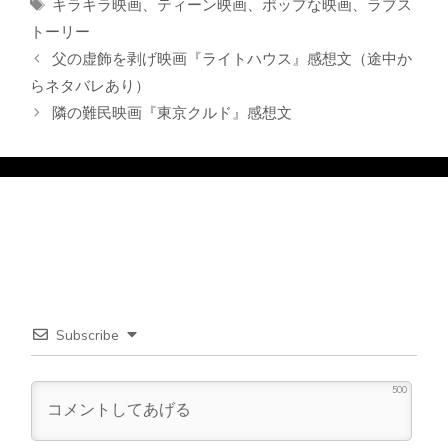
タ
キラキラ映画
、
ティーン映画
、
ポップな映画
、
ラブス
ゴ
グ
トーリー
リ
父の虚飾を剥げ映画『ライトハウス』感想文（途中か
ー
らネタバレあり）
隣の難民映画『東京クルド』感想文
Subscribe
500