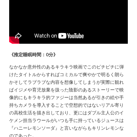
《推定睡眠時間：0分》
なかなか意外性のあるキラキラ映画でこのピチピチに弾
けたタイトルからすればコミカルで爽やかで明るく朗ら
かそしてラブラブな内容を想像してしまうが実際に観れ
ばイジメや育児放棄を扱った陰影のあるストーリーで映
像的にもキラキラ的ファジーは当然あるが引きの絵や手
持ちカメラを導入することで空想的ではないリアル寄り
の高校生活を描き出しており、更にはダブル主人公のイ
ケメン担当ラウールがいつも手に持っているジュースは
『ハニーレモンソーダ』と言いながらもキリンレモンな
のであった。