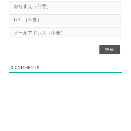
お
な
ま
U
え
R
（
L
メ
任
（
ー
意
不
ル
）
要
ア
）
ド
レ
ス
0
COMMENTS
（
不
要
）