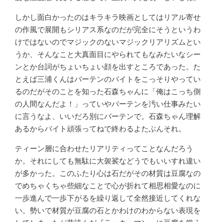
しかし面白かったのはキラキラ映画としてはリアル寄せ
の作風で展開もシリアス系なのだが完全にそうというわ
けではないのでマジックのないマジックリアリズムとい
うか、そんなこと大真面目にやられてもなみたいなシー
ンとか台詞がちょいちょい顔を出すところであった。た
とえば三浦くんはバーテンのバイトをこっそりやってい
るのだがそのことを知った石森ちゃんに「俺はこっち側
の人間なんだよ！」っていやバーテンを汚い仕事みたい
に言うなよ、いいだろ別にバーテンで。石森ちゃん理解
あるからバイト頑張ってねで終わるよたぶんそれ。
ティーン層に合わせたリアリティってことなんだろう
か。それにしても無駄に大袈裟などうでもいいすれ違い
が多かった。このふたり心は石だがその材質は豆腐なの
でめちゃくちゃ些細なことで心が折れて相思相愛なのに
一歩進んで一歩下がるを繰り返して全然接近してくれな
い。勢いで材質が豆腐の石とかわけのわからない表現を