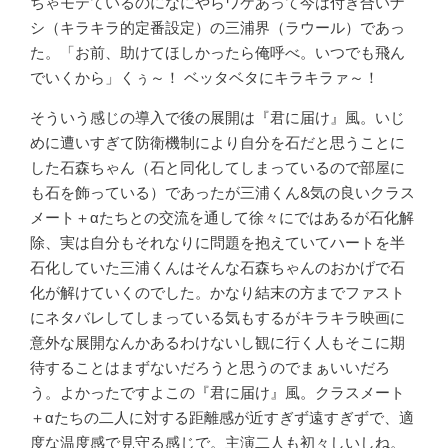
ちゃモテているのになにやらワケあって今は付き合いナ
シ（キラキラ的定番設定）の三浦界（ラウール）であっ
た。「お前、助けてほしかったら俺呼べ。いつでも飛ん
でいくから」くぅ～！ ベッタベタにキラキラァ～！
そういう感じの導入で後の展開は『君に届け』風。いじ
めに遭いすぎて防衛機制により自分を石だと思うことに
した石森ちゃん（石と同化してしまっているので部屋に
も石を飾っている）であったが三浦くん&気の良いクラス
メート＋αたちとの交流を通して徐々にではあるが石化解
除、実は自分もそれなりに問題を抱えていてハートを半
石化していた三浦くんはそんな石森ちゃんのおかげで石
化が解けていくのでした。かなり結末の方までファスト
にネタバレしてしまっている気もするがキラキラ映画に
意外な展開なんかあるわけないし観に行く人もそこに期
待することはまずないだろうと思うのでまぁいいだろ
う。よかったですよこの『君に届け』風。クラスメート
＋αたちの二人に対する距離感が近すぎず遠すぎずで、適
度な温度感で見守る感じで。主演二人も初々しいしね。