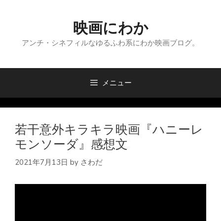
コ
ン
映画にわか
テ
ン
アンチ・シネフィルなゆるふわ系にわか映画ブログ。
ツ
へ
ス
メニュー
キ
ッ
プ
若干意外キラキラ映画『ハニーレ
モンソーダ』感想文
2021年7月13日
by
さわだ