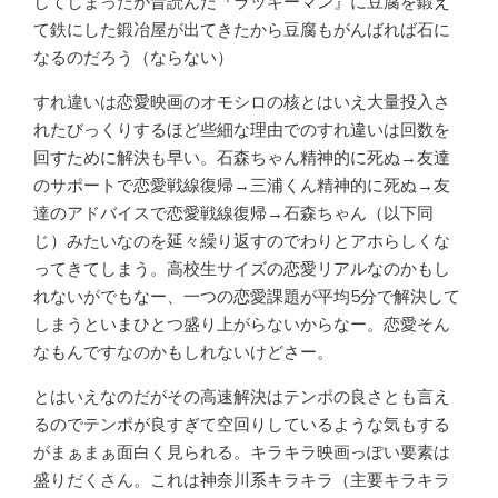
してしまったが昔読んだ『ラッキーマン』に豆腐を鍛え
て鉄にした鍛冶屋が出てきたから豆腐もがんばれば石に
なるのだろう（ならない）
すれ違いは恋愛映画のオモシロの核とはいえ大量投入さ
れたびっくりするほど些細な理由でのすれ違いは回数を
回すために解決も早い。石森ちゃん精神的に死ぬ→友達
のサポートで恋愛戦線復帰→三浦くん精神的に死ぬ→友
達のアドバイスで恋愛戦線復帰→石森ちゃん（以下同
じ）みたいなのを延々繰り返すのでわりとアホらしくな
ってきてしまう。高校生サイズの恋愛リアルなのかもし
れないがでもなー、一つの恋愛課題が平均5分で解決して
しまうといまひとつ盛り上がらないからなー。恋愛そん
なもんですなのかもしれないけどさー。
とはいえなのだがその高速解決はテンポの良さとも言え
るのでテンポが良すぎて空回りしているような気もする
がまぁまぁ面白く見られる。キラキラ映画っぽい要素は
盛りだくさん。これは神奈川系キラキラ（主要キラキラ