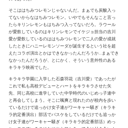
そこははちみつレモンじゃないんだ。まぁでも炭酸入っ
てないからなはちみつレモン。いやでもそんなこと言っ
たらキリンレモンもはちみつ入ってないだろ。ラウール
が愛飲しているのはキリンレモンでイケジョ担当の吉川
愛が愛飲しているのははちみつレモンで二人の愛が成就
したときにハニーレモンソーダが誕生するという社を超
えたコラボ演出とかはできなかったんだろうか…まぁでき
なかったんだろうが、とにかく、そういう意外性のある
キラキラ映画でした。
キラキラ学園に入学した石森羽花（吉川愛）であったが
これで私も高校デビューとハートをキラキラさせた矢
先、同じ高校に進学していた中学時代のいじめっ子連中
と再会してしまう。そこに颯爽と現れたのが校内を歩い
ているだけで追っかけ女子連がワーキャー騒ぎ（キラキ
ラ的定番演出）部活でバスケをしているだけでも追っか
け女子連がワーキャー騒ぎ（キラキラ的定番部活）めっ