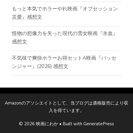
もっと本気でホラーやれ映画『オブセッション
災愛』感想文
怪物の想像力を失った現代の雪女映画『氷血』
感想文
不気味で爽快ホラーお得セットA映画『パッセ
ンジャー』(2026) 感想文
Amazonのアソシエイトとして、当ブログは適格販売により収
入を得ています。
© 2026 映画にわか
• Built with
GeneratePress