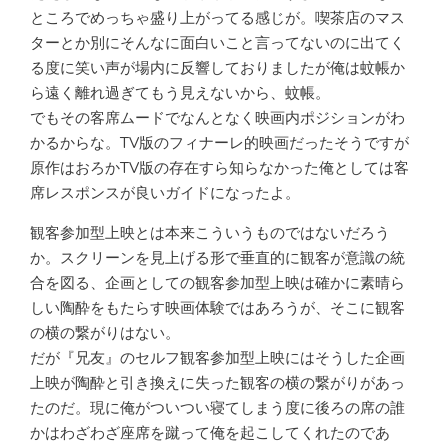
ところでめっちゃ盛り上がってる感じが。喫茶店のマス
ターとか別にそんなに面白いこと言ってないのに出てく
る度に笑い声が場内に反響しておりましたが俺は蚊帳か
ら遠く離れ過ぎてもう見えないから、蚊帳。
でもその客席ムードでなんとなく映画内ポジションがわ
かるからな。TV版のフィナーレ的映画だったそうですが
原作はおろかTV版の存在すら知らなかった俺としては客
席レスポンスが良いガイドになったよ。
観客参加型上映とは本来こういうものではないだろう
か。スクリーンを見上げる形で垂直的に観客が意識の統
合を図る、企画としての観客参加型上映は確かに素晴ら
しい陶酔をもたらす映画体験ではあろうが、そこに観客
の横の繋がりはない。
だが『兄友』のセルフ観客参加型上映にはそうした企画
上映が陶酔と引き換えに失った観客の横の繋がりがあっ
たのだ。現に俺がついつい寝てしまう度に後ろの席の誰
かはわざわざ座席を蹴って俺を起こしてくれたのであ