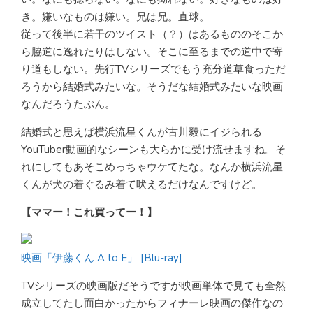
き。嫌いなものは嫌い。兄は兄。直球。
従って後半に若干のツイスト（？）はあるもののそこか
ら脇道に逸れたりはしない。そこに至るまでの道中で寄
り道もしない。先行TVシリーズでもう充分道草食っただ
ろうから結婚式みたいな。そうだな結婚式みたいな映画
なんだろうたぶん。
結婚式と思えば横浜流星くんが古川毅にイジられる
YouTuber動画的なシーンも大らかに受け流せますね。そ
れにしてもあそこめっちゃウケてたな。なんか横浜流星
くんが犬の着ぐるみ着て吠えるだけなんですけど。
【ママー！これ買ってー！】
映画「伊藤くん A to E」 [Blu-ray]
TVシリーズの映画版だそうですが映画単体で見ても全然
成立してたし面白かったからフィナーレ映画の傑作なの