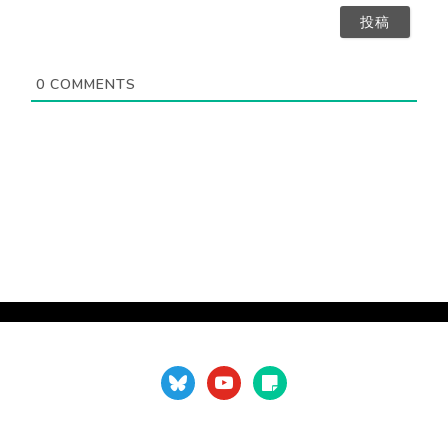
）
要
ア
）
ド
レ
ス
0
COMMENTS
（
不
要
）
bluesky
youtube
sticky-
note