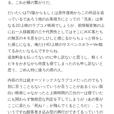
る。これが横の繋がりだ。
だいたいはTV版からもしくは原作漫画からこの作品を追
っているであろう他のお客様方にとっての『兄友』は単
なる2D上映のラブコメ映画でしょうが、前情報皆無の上
にお一人様鑑賞の三十代男性としてはそこにJKJC客たち
の無言のキモ意をひしひしと感じるからちょっと得をし
た感じになる。俺だけ4D上映のサスペンスホラーVer観
てるみたいなもんですからね。
追加料金も払ってないのに申し訳ないと思うし、軽くイ
ビキをかきながら何度も寝てしまったのも申し訳ないと
思う。ごめん特に後ろの席の人。
内容の方は超オーソドックスなラブコメだったのでもう
別に言うこともないっていうか言うことがあるくらい面
白い映画じゃなかったと上映時間の三分の一は寝ていた
にも関わらず無慈悲な判定を下してしまうが（あの客が
ここに居たら「死ね！」が飛んでくるところだ）、こう
いうですね観客巻き込み型の興行ができてるっていうの