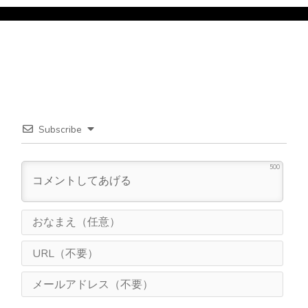
Subscribe
500
お
な
ま
U
え
R
（
L
メ
任
（
ー
意
不
ル