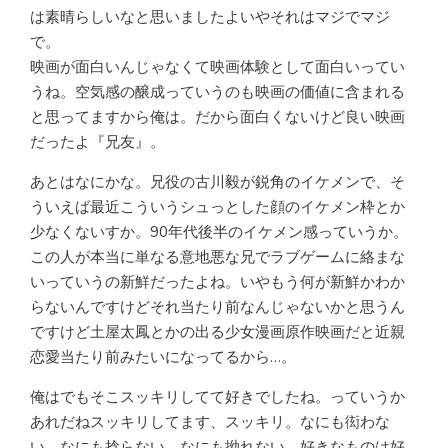
は素晴らしいなと思いましたよいやそれはマジでマジ
で。
映画が面白いんじゃなくて映画体験として面白いってい
うね。空気感の醸成っていうのも映画の価値に含まれる
と思ってますから俺は。だから面白くないけど良い映画
だったよ『兄友』。
あとはなにかな。兄役の古川毅が鋭角のイケメンで、そ
ういえば最近こういうシュっとした顔のイケメン枠とか
少なくないすか。90年代後半のイケメン感っていうか。
この人が本当に単なる意地悪な兄でラブゲームに絡まな
いっていうの新鮮だったよね。いやもう何が新鮮かわか
らないんですけどそれ当たり前なんじゃないかと思うん
ですけど土屋太鳳とかの出る少女漫画原作映画だと近親
恋愛当たり前みたいになってるから…。
俺はでもそこスッキリしてて好きでしたね。っていうか
あれだねスッキリしてます、スッキリ。なにも衒わな
い。なにも捻らない。なにも拗れない。好きなものは好