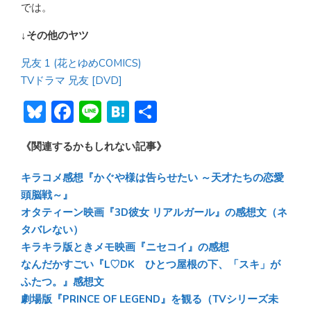
では。
↓その他のヤツ
兄友 1 (花とゆめCOMICS)
TVドラマ 兄友 [DVD]
Bl
F
Li
H
共
u
ac
n
at
有
《関連するかもしれない記事》
e
e
e
e
sk
b
n
キラコメ感想『かぐや様は告らせたい ～天才たちの恋愛
y
o
a
頭脳戦～』
オタティーン映画『3D彼女 リアルガール』の感想文（ネ
ok
タバレない）
キラキラ版ときメモ映画『ニセコイ』の感想
なんだかすごい『L♡DK ひとつ屋根の下、「スキ」が
ふたつ。』感想文
劇場版『PRINCE OF LEGEND』を観る（TVシリーズ未