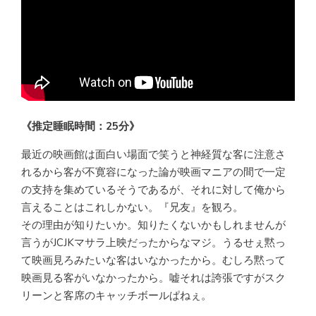
《推定睡眠時間：25分》
最近の映画館は面白い場面で笑うと神経質な客に注意さ
れるから客が不寛容になった論が映画マニアの間で一定
の支持を集めているそうであるが、それに対して俺から
言えることはこれしかない。『兄友』を観ろ。
その理由が知りたいか。知りたくないかもしれませんが
言うがJCJKマサラ上映だったからなマジ。うるせぇ黙っ
て映画見ろみたいな客はいなかったから。むしろ黙って
映画見る客がいなかったから。嘘それは誇張ですがスク
リーンと客席のキャッチボールぱねぇ。