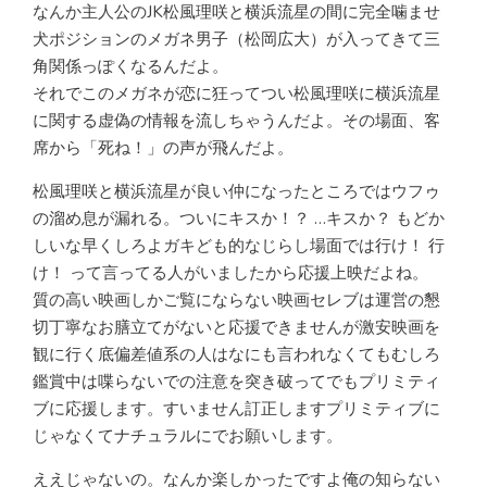
なんか主人公のJK松風理咲と横浜流星の間に完全噛ませ
犬ポジションのメガネ男子（松岡広大）が入ってきて三
角関係っぽくなるんだよ。
それでこのメガネが恋に狂ってつい松風理咲に横浜流星
に関する虚偽の情報を流しちゃうんだよ。その場面、客
席から「死ね！」の声が飛んだよ。
松風理咲と横浜流星が良い仲になったところではウフゥ
の溜め息が漏れる。ついにキスか！？ …キスか？ もどか
しいな早くしろよガキども的なじらし場面では行け！ 行
け！ って言ってる人がいましたから応援上映だよね。
質の高い映画しかご覧にならない映画セレブは運営の懇
切丁寧なお膳立てがないと応援できませんが激安映画を
観に行く底偏差値系の人はなにも言われなくてもむしろ
鑑賞中は喋らないでの注意を突き破ってでもプリミティ
ブに応援します。すいません訂正しますプリミティブに
じゃなくてナチュラルにでお願いします。
ええじゃないの。なんか楽しかったですよ俺の知らない