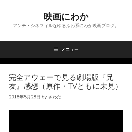
コ
ン
映画にわか
テ
ン
アンチ・シネフィルなゆるふわ系にわか映画ブログ。
ツ
へ
ス
メニュー
キ
ッ
プ
完全アウェーで見る劇場版『兄
友』感想（原作・TVともに未見）
2018年5月28日
by
さわだ