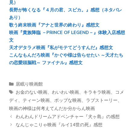
見）
長野が怖くなる『４月の君、スピカ。』感想（ネタバレ
あり）
歌う終末映画『アナと世界の終わり』感想文
映画『貴族降臨 －PRINCE OF LEGEND－』体験入店感想
文
天才デタラメ映画『私がモテてどうすんだ』感想文
こんなもんだろ映画『かぐや様は告らせたい ～天才たち
の恋愛頭脳戦～ ファイナル』感想文
カ
居眠り映画館
テ
タ
お金のない映画
、
わいわい映画
、
キラキラ映画
、
コメ
ゴ
グ
ディ
、
ティーン映画
、
ポップな映画
、
ラブストーリー
、
リ
映画の神様は何考えてんだか分からん映画
ー
わんわんドリームアドベンチャー『犬ヶ島』の感想
なんじゃこりゃ映画『ルイ14世の死』感想