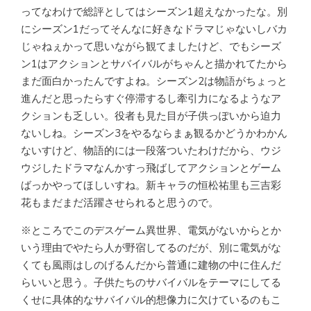
ってなわけで総評としてはシーズン1超えなかったな。別
にシーズン1だってそんなに好きなドラマじゃないしバカ
じゃねぇかって思いながら観てましたけど、でもシーズ
ン1はアクションとサバイバルがちゃんと描かれてたから
まだ面白かったんですよね。シーズン2は物語がちょっと
進んだと思ったらすぐ停滞するし牽引力になるようなア
クションも乏しい。役者も見た目が子供っぽいから迫力
ないしね。シーズン3をやるならまぁ観るかどうかわかん
ないすけど、物語的には一段落ついたわけだから、ウジ
ウジしたドラマなんかすっ飛ばしてアクションとゲーム
ばっかやってほしいすね。新キャラの恒松祐里も三吉彩
花もまだまだ活躍させられると思うので。
※ところでこのデスゲーム異世界、電気がないからとか
いう理由でやたら人が野宿してるのだが、別に電気がな
くても風雨はしのげるんだから普通に建物の中に住んだ
らいいと思う。子供たちのサバイバルをテーマにしてる
くせに具体的なサバイバル的想像力に欠けているのもこ