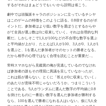
するがそれはまぁどうでもいいから説明は省こう。
劇中では頭脳派キャラのポジションに立っているチシヤ
はこのゲームの特徴をこのように語る。0.8倍するのがポ
イントだ。参加者はより低い数字を選ぼうとするからや
がて全員が選ぶ数は0に収束していく。それは合理的な判
断だ。しかしそこで1人が100などの不合理な数字を選ぶ
と平均値が上がり、たとえば1人が100、3人が0、1人が1
を選ぶと、1を選んだ参加者がそのセットの勝者となる。
だから相手の心理ではなく合理を読むことが重要だ…。
常時スマホながら見鑑賞の俺が見逃しているのでなけれ
ば参加者の誰もその理屈に異議を呈していなかったが、
これは筋が通らない。とくに「答えが0に収束していく」
のあたりが意味不明じゃないだろうか。つまりこういう
ことである。5人がランダムに選んだ数字の平均値に0.8
を掛けたものに一番近い数字を選んだ参加者が勝利する
なら、100を選んで勝者になれる人はいない。仮に5人全