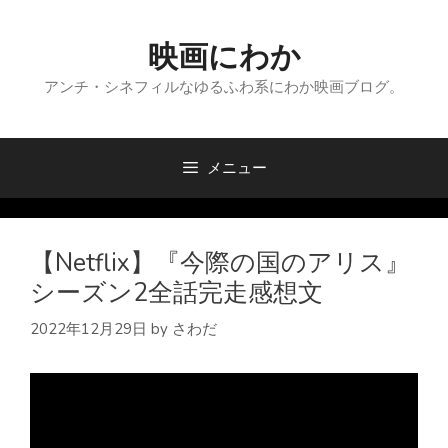
コ
ン
映画にわか
テ
ン
アンチ・シネフィルなゆるふわ系にわか映画ブログ。
ツ
へ
ス
メニュー
キ
ッ
プ
【Netflix】『今際の国のアリス』
シーズン2全話完走感想文
2022年12月29日
by
さわだ