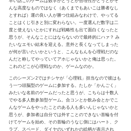
早い話このゲームは数学がどうとか合理性がどうとかそ
んな高度なものではなく（あくまでもあいこは勝者なし
とすれば）運の良い人が勝つ仕組みなわけで、やってる
ことはくじ引きと別に変わらない。一度選んだ数字は二
度と使えないとかにすれば戦略性も出て面白くなったと
思うが、そんなことにはならないので最終的にハァ？ み
たいなエモい結末を迎える。意外と長くなってしまった
が何が言いたいかというと、こんなもんを心理戦だのな
んだと称してやっていてアホじゃないかと俺は思った。
これのどこが心理戦なのか、ゲームなのか。
このシーズン2ではチシヤが「心理戦」担当なので彼はも
う一つ頭脳型のゲームに参加する。たしか「かんごく」
みたいな名前のゲームだったと思うが、こちらは十数人
でやる多人数参加型ゲーム。合コンとか飲み会とかでこ
んなゲームをやったことのある人も多いんじゃないかと
思うが、参加者は自分では外すことのできない首輪を付
けてゲームを始め、その首輪のうなじ側にはハート、ク
ラブ、スペード、ダイヤのいずれかの絵柄が表示され