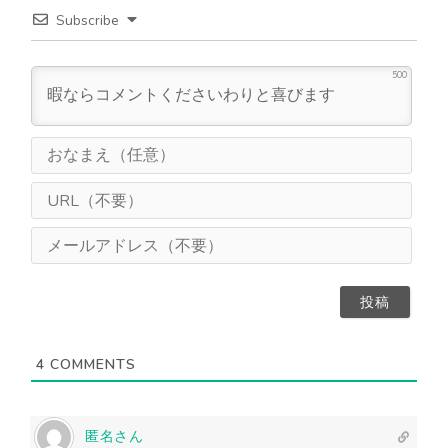
Subscribe
500
お
な
ま
U
え
R
（
L
メ
任
（
ー
意
不
ル
）
要
ア
）
ド
レ
ス
4
COMMENTS
（
不
要
）
匿名さん