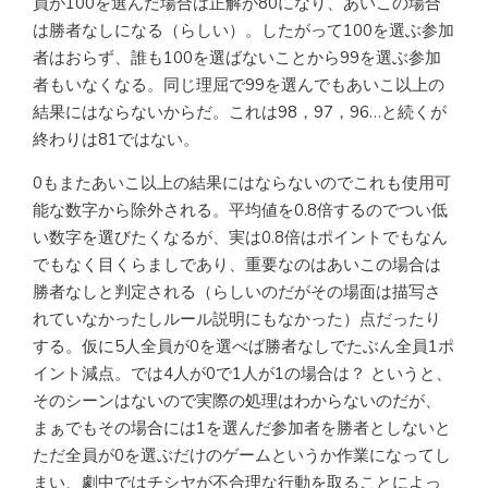
員が100を選んだ場合は正解が80になり、あいこの場合
は勝者なしになる（らしい）。したがって100を選ぶ参加
者はおらず、誰も100を選ばないことから99を選ぶ参加
者もいなくなる。同じ理屈で99を選んでもあいこ以上の
結果にはならないからだ。これは98，97，96…と続くが
終わりは81ではない。
0もまたあいこ以上の結果にはならないのでこれも使用可
能な数字から除外される。平均値を0.8倍するのでつい低
い数字を選びたくなるが、実は0.8倍はポイントでもなん
でもなく目くらましであり、重要なのはあいこの場合は
勝者なしと判定される（らしいのだがその場面は描写さ
れていなかったしルール説明にもなかった）点だったり
する。仮に5人全員が0を選べば勝者なしでたぶん全員1ポ
イント減点。では4人が0で1人が1の場合は？ というと、
そのシーンはないので実際の処理はわからないのだが、
まぁでもその場合には1を選んだ参加者を勝者としないと
ただ全員が0を選ぶだけのゲームというか作業になってし
まい、劇中ではチシヤが不合理な行動を取ることによっ