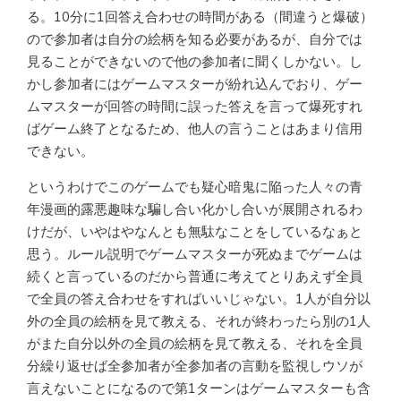
る。10分に1回答え合わせの時間がある（間違うと爆破）
ので参加者は自分の絵柄を知る必要があるが、自分では
見ることができないので他の参加者に聞くしかない。し
かし参加者にはゲームマスターが紛れ込んでおり、ゲー
ムマスターが回答の時間に誤った答えを言って爆死すれ
ばゲーム終了となるため、他人の言うことはあまり信用
できない。
というわけでこのゲームでも疑心暗鬼に陥った人々の青
年漫画的露悪趣味な騙し合い化かし合いが展開されるわ
けだが、いやはやなんとも無駄なことをしているなぁと
思う。ルール説明でゲームマスターが死ぬまでゲームは
続くと言っているのだから普通に考えてとりあえず全員
で全員の答え合わせをすればいいじゃない。1人が自分以
外の全員の絵柄を見て教える、それが終わったら別の1人
がまた自分以外の全員の絵柄を見て教える、それを全員
分繰り返せば全参加者が全参加者の言動を監視しウソが
言えないことになるので第1ターンはゲームマスターも含