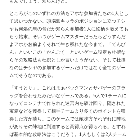
もんでしょう、知らんけど。
ところがこのいずれの方法もアホな参加者たちの1人とし
て思いつかない。頭脳派キャラのポジションに立つチシ
ヤも何処の馬の骨だか知らん参加者1人に絵柄を教えても
らう始末。そいつがゲームマスターだったらどうすんだ
よアホかお前よくそれで生き残れたな今まで。「てんび
ん」といいこの「かんごく」といいゲーム設定も杜撰な
らその攻略法も杜撰としか言いようがない。そして杜撰
なのはチシヤの参加するゲームだけではなく全てのゲー
ムでそうなのである。
「すうとり」。これはまぁパックマンとサバゲーのフラ
ッグを合わせたみたいなゲームである。5人で1チームに
なってコンテナで作られた迷宮内を駆け回り、隠された
宝箱などを獲得して相手チームより多くのポイントを獲
得した方が勝ち。このゲームでは敵味方それぞれに陣地
がありその陣地に到達すると高得点が得られる。とすれ
ば基本的な攻略法はこうだろう。1人もしくは2人チーム