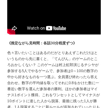
《推定ながら見時間：各話30分程度ずつ》
色々言いたいことはあるのだがとりあえずこれだけはと
いうものから先に書くと、「てんびん」のゲームのとこ
ろおかしくない？ このゲームは村上虹郎演じるチシヤが
参加する5人でやるゲームで、参加者は0～100の数字の
中から好きなものを一つ選ぶ。全員選び終わったら答え
合わせ。数字の平均値を取ってそれに0.8をかけた数に一
番近い数字を選んだ参加者の勝利。ほかの参加者はマイ
ナス1ポイント獲得。これをワンセットとしてマイナスが
10ポイントに達した人から脱落、最後に残った1人が勝
者。1人脱落するごとに新ルールが追加されていったりも