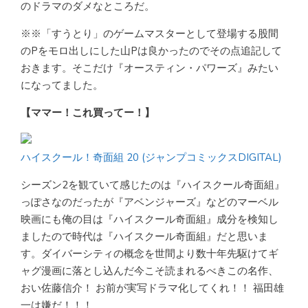
のドラマのダメなところだ。
※※「すうとり」のゲームマスターとして登場する股間
のPをモロ出しにした山Pは良かったのでその点追記して
おきます。そこだけ『オースティン・パワーズ』みたい
になってました。
【ママー！これ買ってー！】
ハイスクール！奇面組 20 (ジャンプコミックスDIGITAL)
シーズン2を観ていて感じたのは『ハイスクール奇面組』
っぽさなのだったが『アベンジャーズ』などのマーベル
映画にも俺の目は『ハイスクール奇面組』成分を検知し
ましたので時代は『ハイスクール奇面組』だと思いま
す。ダイバーシティの概念を世間より数十年先駆けてギ
ャグ漫画に落とし込んだ今こそ読まれるべきこの名作、
おい佐藤信介！ お前が実写ドラマ化してくれ！！ 福田雄
一は嫌だ！！！