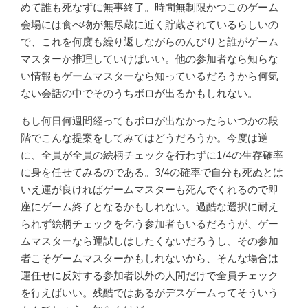
めて誰も死なずに無事終了。時間無制限かつこのゲーム
会場には食べ物が無尽蔵に近く貯蔵されているらしいの
で、これを何度も繰り返しながらのんびりと誰がゲーム
マスターか推理していけばいい。他の参加者なら知らな
い情報もゲームマスターなら知っているだろうから何気
ない会話の中でそのうちボロが出るかもしれない。
もし何日何週間経ってもボロが出なかったらいつかの段
階でこんな提案をしてみてはどうだろうか。今度は逆
に、全員が全員の絵柄チェックを行わずに1/4の生存確率
に身を任せてみるのである。3/4の確率で自分も死ぬとは
いえ運が良ければゲームマスターも死んでくれるので即
座にゲーム終了となるかもしれない。過酷な選択に耐え
られず絵柄チェックを乞う参加者もいるだろうが、ゲー
ムマスターなら運試しはしたくないだろうし、その参加
者こそゲームマスターかもしれないから、そんな場合は
運任せに反対する参加者以外の人間だけで全員チェック
を行えばいい。残酷ではあるがデスゲームってそういう