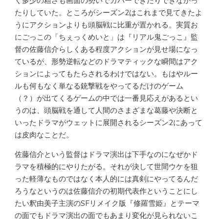
く多少の粗さも画面の勢いでカバーできたりできなかっ
たりしていた。ところがシーズン2はこれまで見てきたよ
うにアクションよりも頭脳戦に比重が置かれる。実質お
にごっこの「ちぇっくめいと」は『リアル鬼ごっこ』監
督の佐藤信介らしくある程度アクションが見せ場になっ
ているが、形勢逆転などのドラマティックな瞬間はアク
ションによってもたらされるわけではない。もはやルー
ルも何もなく単なる銃撃戦をやってるだけのゲーム
（？）が出てくるゲームの中では一番見応えがあるとい
うのは、頭脳戦を通して人間のさまざまな葛藤や決断と
いったドラマがウェットに展開されるシーズン2にあって
は皮肉なことだ。
佐藤信介という監督はドラマ演出は下手なのになぜかド
ラマを積極的にやりたがる。それが決して世間ウケを狙
った軽薄なものではなく本人的には真剣にやってるんだ
ろうなというのは佐藤信介の初期代表作ということにし
たい釈由美子主演のSFリメイク版『修羅雪姫』とテーマ
の面でもドラマ演出の面でもあまり変化が見られないこ