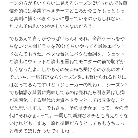
ーンの方が多いくらいに見えるシーズン2だったので佐藤
信介的には卒業すべきテーマどころか今こそもっともっ
と真剣に描くべきぐらいに思っているのかもしれない。
たぶん子供思いのやさしい人なのだろう。
でもあえて言うがやっぱいらんわそれ。全然ゲームをや
らないで人間ドラマを70分くらいやってる最終エピソー
ドなんてもうね、ベタな台詞にベタな台詞を、ウェット
な演出にウェットな演出を重ねてモニターの前で恥ずか
しくなったよ。しかもその先に待ち受けるのがあのオチ
で…いや、一応好評ならシーズン3にも繋げられる作りに
はなってるんですけど（ジョーカーの札ね）、シーズン2
でも物語が綺麗に完結してるのは売れたら引き延ばし病
が常態化してる現代の大資本ドラマとしては立派なこと
だと思いますよ。でもさぁ、そのオチかぁ…って。今の時
代にそれかぁ…って。一周して新鮮なオチとも言えなくな
いけれども、まぁ、原作準拠だろうとしてももうちょっ
と考えてほしかったですよね…。