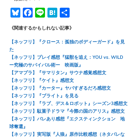
Bl
F
Li
H
共
u
ac
n
at
有
《関連するかもしれない記事》
e
e
e
e
sk
b
n
【ネッフリ】『クロース：孤独のボディーガード』を見
y
o
a
た
【ネッフリ】プレイ感想『猛獣を追え：YOU vs. WILD
ok
ー究極のサバイバル術ー 映画版』
【アマプラ】『サマリタン』サウナ感覚感想文
【ネッフリ】『ケイト』感想文
【ネッフリ】『カーター』ヤバすぎるだろ感想文
【ネッフリ】『ブライト』を見る
【ネッフリ】『ラブ、デス＆ロボット』シーズン3感想文
【ネッフリ】駄菓子ドラマ『今際の国のアリス』感想文
【ネッフリ】バレあり感想『エクスティンクション 地
球奪還』
【ネッフリ】実写版『人狼』原作比較感想（ネタバレな