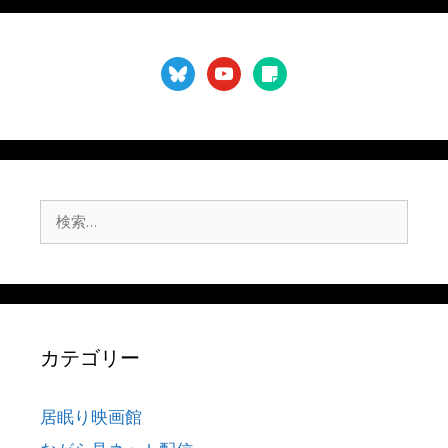
bluesky
youtube
sticky-
note
検
索:
カテゴリー
居眠り映画館