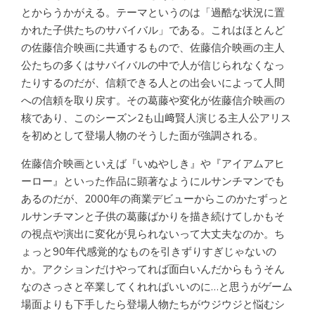
とからうかがえる。テーマというのは「過酷な状況に置
かれた子供たちのサバイバル」である。これはほとんど
の佐藤信介映画に共通するもので、佐藤信介映画の主人
公たちの多くはサバイバルの中で人が信じられなくなっ
たりするのだが、信頼できる人との出会いによって人間
への信頼を取り戻す。その葛藤や変化が佐藤信介映画の
核であり、このシーズン2も山﨑賢人演じる主人公アリス
を初めとして登場人物のそうした面が強調される。
佐藤信介映画といえば『いぬやしき』や『アイアムアヒ
ーロー』といった作品に顕著なようにルサンチマンでも
あるのだが、2000年の商業デビューからこのかたずっと
ルサンチマンと子供の葛藤ばかりを描き続けてしかもそ
の視点や演出に変化が見られないって大丈夫なのか。ち
ょっと90年代感覚的なものを引きずりすぎじゃないの
か。アクションだけやってれば面白いんだからもうそん
なのさっさと卒業してくれればいいのに…と思うがゲーム
場面よりも下手したら登場人物たちがウジウジと悩むシ