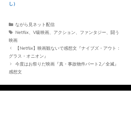
し）
カ
ながら見ネット配信
テ
タ
Netflix
、
V級映画
、
アクション
、
ファンタジー
、
闘う
ゴ
グ
映画
リ
【Netflix】映画観ないで感想文『ナイブズ・アウト：
ー
グラス・オニオン』
今度はお祭りだ映画『真・事故物件パート2／全滅』
感想文