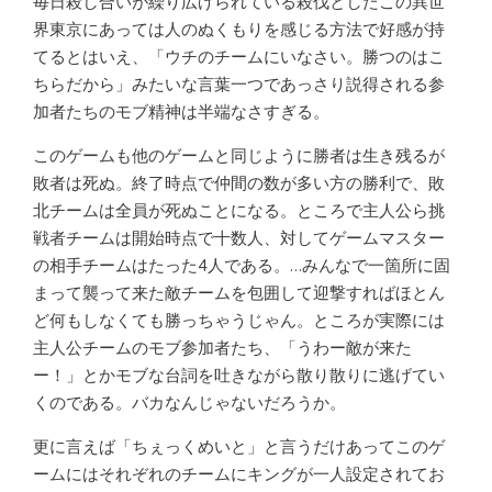
毎日殺し合いが繰り広げられている殺伐としたこの異世
界東京にあっては人のぬくもりを感じる方法で好感が持
てるとはいえ、「ウチのチームにいなさい。勝つのはこ
ちらだから」みたいな言葉一つであっさり説得される参
加者たちのモブ精神は半端なさすぎる。
このゲームも他のゲームと同じように勝者は生き残るが
敗者は死ぬ。終了時点で仲間の数が多い方の勝利で、敗
北チームは全員が死ぬことになる。ところで主人公ら挑
戦者チームは開始時点で十数人、対してゲームマスター
の相手チームはたった4人である。…みんなで一箇所に固
まって襲って来た敵チームを包囲して迎撃すればほとん
ど何もしなくても勝っちゃうじゃん。ところが実際には
主人公チームのモブ参加者たち、「うわー敵が来た
ー！」とかモブな台詞を吐きながら散り散りに逃げてい
くのである。バカなんじゃないだろうか。
更に言えば「ちぇっくめいと」と言うだけあってこのゲ
ームにはそれぞれのチームにキングが一人設定されてお