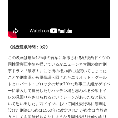
《推定睡眠時間：0分》
この映画は刑法175条の言葉に象徴される戦後西ドイツの
同性愛弾圧事情を描いているがニューシネマ期の傑作刑
事ドラマ『破壊！』には街の権力者に楯突いてしまった
ことで刑事課から風俗課へ回されたエリオット・グール
ドとロバート・ブロックのザ★70’sな刑事二人組がゲイバ
ーに潜入して摘発したりハッテン場と思われる公衆トイ
レの見回りをさせられるというシーンがあったなと観て
いて思い出した。西ドイツにおいて同性愛行為に罰則を
設けた刑法175条は1969年に改定されたが条文は当然違
うとしても同時代おんなじような反同性愛法は他のキリ