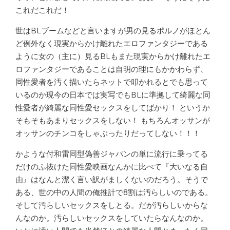
これだこれだ！
世はBLブームなどと言いますが男の見るポルノがほとん
ど例外なく現実からかけ離れたエロファンタジーである
ように女の（主に）見るBLもまた現実からかけ離れたエ
ロファンタジーであることは自明の理にもかかわらず、
同性愛者を汚く描いたらネットで叩かれるとでも思って
いるのか現今の日本では実写でもBLに準拠して綺麗な同
性愛者が綺麗な同性愛セックスをしてばかり！ というか
そもそもあまりセックスをしない！ もちろんオッサンが
オッサンのチンコをしゃぶったりだってしない！！！
かような付和雷同型偽善ジャパンの単に流行に乗ってる
だけのふ抜けた同性愛映画なんかに比べて『大いなる自
由』はなんと潔く言い訳がましくないのだろう。そうで
ある、世の中の人間の俺推計で8割は汚らしいのである。
そして汚らしいセックスをしとる。だが汚らしいからな
んなのか。汚らしいセックスをしていたらなんなのか。