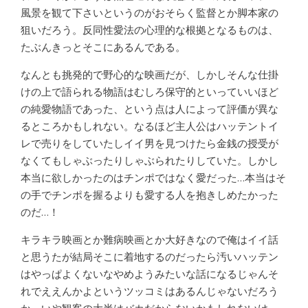
風景を観て下さいというのがおそらく監督とか脚本家の
狙いだろう。反同性愛法の心理的な根拠となるものは、
たぶんきっとそこにあるんである。
なんとも挑発的で野心的な映画だが、しかしそんな仕掛
けの上で語られる物語はむしろ保守的といっていいほど
の純愛物語であった、という点は人によって評価が異な
るところかもしれない。なるほど主人公はハッテントイ
レで売りをしていたしイイ男を見つけたら金銭の授受が
なくてもしゃぶったりしゃぶられたりしていた。しかし
本当に欲しかったのはチンポではなく愛だった…本当はそ
の手でチンポを握るよりも愛する人を抱きしめたかった
のだ…！
キラキラ映画とか難病映画とか大好きなので俺はイイ話
と思うたが結局そこに着地するのだったら汚いハッテン
はやっぱよくないなやめようみたいな話になるじゃんそ
れでええんかよというツッコミはあるんじゃないだろう