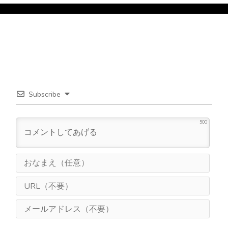
Subscribe
500
お
な
ま
U
え
R
（
L
メ
任
（
ー
意
不
ル