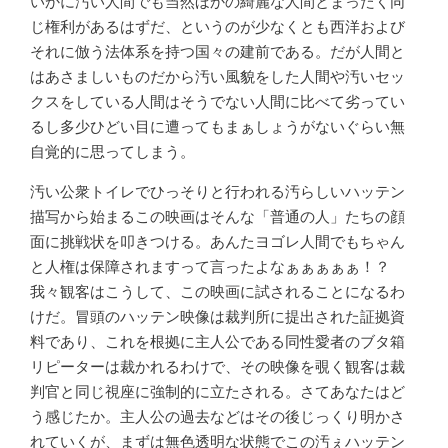
いかに汚い人間でも当然ほかの綺麗な人間とまったく同
じ権利があるはずだ、というのが少なくとも西洋および
それに倣う法体系を持つ国々の建前である。だが人間と
はあさましいものだから汚い風貌をした人間や汚いセッ
クスをしている人間はそうでない人間に比べて劣ってい
るし多少ひどい目に遭ってもまぁしょうがないぐらい無
自覚的に思ってしまう。
汚い公衆トイレでひっそりと行われる汚らしいハッテン
描写から始まるこの映画はそんな「普通の人」たちの顔
面に挑戦状を叩きつける。あんたヨゴレ人間でもちゃん
と人権は保障されますって言ったよなぁぁぁぁぁ！？
我々観客はこうして、この映画に試されることになるわ
けだ。冒頭のハッテン映像は裁判所に提出された証拠資
料であり、これを根拠に主人公である同性愛者のブタ箱
リピーターは裁かれるわけで、その映像を覗く観客は裁
判官と同じ視座に強制的に立たされる。さてあなたはど
う感じたか。主人公の過去などはその後じっくり明かさ
れていくが、まずは無色透明な状態でこの汚ぇハッテン