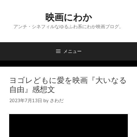
コ
ン
映画にわか
テ
ン
アンチ・シネフィルなゆるふわ系にわか映画ブログ。
ツ
へ
ス
メニュー
キ
ッ
プ
ヨゴレどもに愛を映画『大いなる
自由』感想文
2023年7月13日
by
さわだ