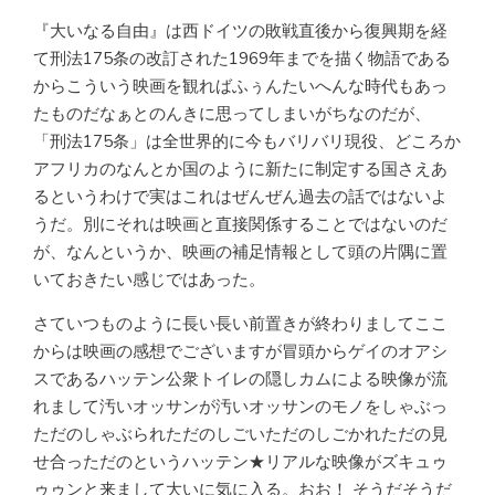
『大いなる自由』は西ドイツの敗戦直後から復興期を経
て刑法175条の改訂された1969年までを描く物語である
からこういう映画を観ればふぅんたいへんな時代もあっ
たものだなぁとのんきに思ってしまいがちなのだが、
「刑法175条」は全世界的に今もバリバリ現役、どころか
アフリカのなんとか国のように新たに制定する国さえあ
るというわけで実はこれはぜんぜん過去の話ではないよ
うだ。別にそれは映画と直接関係することではないのだ
が、なんというか、映画の補足情報として頭の片隅に置
いておきたい感じではあった。
さていつものように長い長い前置きが終わりましてここ
からは映画の感想でございますが冒頭からゲイのオアシ
スであるハッテン公衆トイレの隠しカムによる映像が流
れまして汚いオッサンが汚いオッサンのモノをしゃぶっ
ただのしゃぶられただのしごいただのしごかれただの見
せ合っただのというハッテン★リアルな映像がズキュゥ
ゥゥンと来まして大いに気に入る。おお！ そうだそうだ