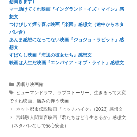
想書きます）
マー助けてくれ映画『イングランド・イズ・マイン』感
想文
つけびして煙り喜ぶ映画『楽園』感想文（途中からネタ
バレ含）
あんま感想になってない映画『ジョジョ・ラビット』感
想文
すばらし映画『海辺の彼女たち』感想文
映画は人生だ映画『エンパイア・オブ・ライト』感想文
カ
居眠り映画館
テ
タ
ヒューマンドラマ
、
ラブストーリー
、
生きるって大変
ゴ
グ
ですね映画
、
痛みの伴う映画
リ
ネット都市伝説映画『ヒッチハイク』(2023) 感想文
ー
宮崎駿人間宣言映画『君たちはどう生きるか』感想文
（ネタバレなしで安心安全）