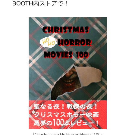
BOOTH内ストアで！
『Christmas Ho Ho Horror Movies 100』