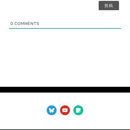
）
要
ア
）
ド
レ
ス
0
COMMENTS
（
不
要
）
bluesky
youtube
sticky-
note