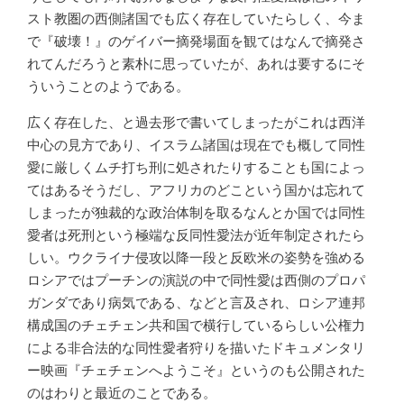
スト教圏の西側諸国でも広く存在していたらしく、今ま
で『破壊！』のゲイバー摘発場面を観てはなんで摘発さ
れてんだろうと素朴に思っていたが、あれは要するにそ
ういうことのようである。
広く存在した、と過去形で書いてしまったがこれは西洋
中心の見方であり、イスラム諸国は現在でも概して同性
愛に厳しくムチ打ち刑に処されたりすることも国によっ
てはあるそうだし、アフリカのどこという国かは忘れて
しまったが独裁的な政治体制を取るなんとか国では同性
愛者は死刑という極端な反同性愛法が近年制定されたら
しい。ウクライナ侵攻以降一段と反欧米の姿勢を強める
ロシアではプーチンの演説の中で同性愛は西側のプロパ
ガンダであり病気である、などと言及され、ロシア連邦
構成国のチェチェン共和国で横行しているらしい公権力
による非合法的な同性愛者狩りを描いたドキュメンタリ
ー映画『チェチェンへようこそ』というのも公開された
のはわりと最近のことである。