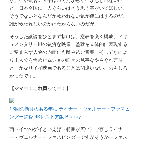
か。いや観客の大半はバカだからないかもしれないけ
ど、日本全国に一人ぐらいはそう思う客がいてほしい。
そうでないとなんだか救われない気が俺にはするのだ。
誰が救われないのかはわからないのだが。
そうした議論をひとまず措けば、意表を突く構成、ドキ
ュメンタリー風の硬質な映像、監獄を立体的に表現する
に留まらず人物の内面にも踏み込む音響、そしてなによ
り主人公を含めたムショの面々の見事なやさぐれ芝居
と、かなりイイ映画であることは間違いない。おもしろ
かったです。
【ママー！これ買ってー！】
13回の新月のある年に ライナー・ヴェルナー・ファスビ
ンダー監督 4Kレストア版 Blu-ray
西ドイツのゲイといえば（範囲が広い）ご存じライナ
ー・ヴェルナー・ファスビンダーですがそうかーファス