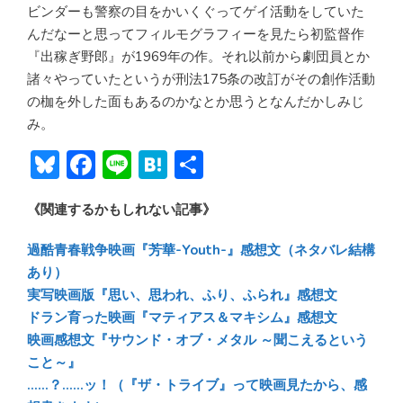
ビンダーも警察の目をかいくぐってゲイ活動をしていた
んだなーと思ってフィルモグラフィーを見たら初監督作
『出稼ぎ野郎』が1969年の作。それ以前から劇団員とか
諸々やっていたというが刑法175条の改訂がその創作活動
の枷を外した面もあるのかなとか思うとなんだかしみじ
み。
Bl
F
Li
H
共
u
ac
n
at
有
《関連するかもしれない記事》
e
e
e
e
sk
b
n
過酷青春戦争映画『芳華-Youth-』感想文（ネタバレ結構
y
o
a
あり）
実写映画版『思い、思われ、ふり、ふられ』感想文
ok
ドラン育った映画『マティアス＆マキシム』感想文
映画感想文『サウンド・オブ・メタル ～聞こえるという
こと～』
……？……ッ！（『ザ・トライブ』って映画見たから、感