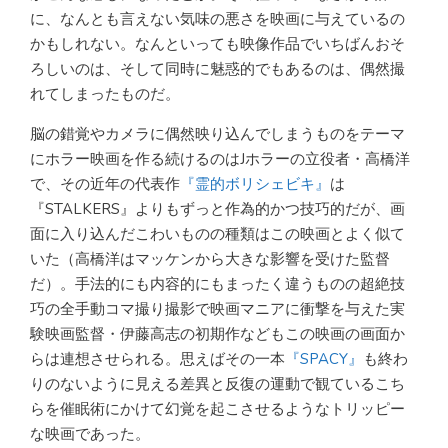
に、なんとも言えない気味の悪さを映画に与えているの
かもしれない。なんといっても映像作品でいちばんおそ
ろしいのは、そして同時に魅惑的でもあるのは、偶然撮
れてしまったものだ。
脳の錯覚やカメラに偶然映り込んでしまうものをテーマ
にホラー映画を作る続けるのはJホラーの立役者・高橋洋
で、その近年の代表作
『霊的ボリシェビキ』
は
『STALKERS』よりもずっと作為的かつ技巧的だが、画
面に入り込んだこわいものの種類はこの映画とよく似て
いた（高橋洋はマッケンから大きな影響を受けた監督
だ）。手法的にも内容的にもまったく違うものの超絶技
巧の全手動コマ撮り撮影で映画マニアに衝撃を与えた実
験映画監督・伊藤高志の初期作などもこの映画の画面か
らは連想させられる。思えばその一本
『SPACY』
も終わ
りのないように見える差異と反復の運動で観ているこち
らを催眠術にかけて幻覚を起こさせるようなトリッピー
な映画であった。