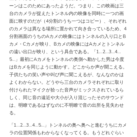
ーンはこのためにあったようだ。つまり、この映画は三
台のカメラが捉えたトンネル内の映像を同時に一つの画
面に映すのだが（4分割のうち一つはコピー）、それぞれ
のカメラは異なる場所に置かれて向き合っているため、4
分割画面のうちのAカメの映像にはトンネルの入り口とB
カメ・Cカメが映り、Bカメの映像にはAカメとトンネル
の遠い出口が映り、という具合である。「1…2…3…4…
5…」最初にAカメをトンネルの奥側へ動かした男は今度
はBカメを同じように動かす。どこからか声が聞こえる。
子供たちの笑い声や叫び声に聞こえるが、なんなのかは
よくわからない。どうやら三台のカメラそれぞれに取り
付けられたマイクが拾った音声がミックスされているら
しく、同じ音の遠近や大小が入り混じったそのサウンド
は、明瞭であるはずなのに不明瞭で音の出所を見失わせ
る。
「1…2…3…4…5…」トンネルの奥へ奥へと進むうちにカメ
ラの位置関係もわからなくなってくる。もうどれぐらい