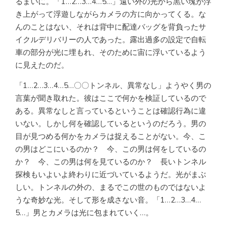
るまいに。「1…2…3…4…5…」遠い外の光から黒い塊が浮
き上がって浮遊しながらカメラの方に向かってくる。な
んのことはない、それは背中に配達バッグを背負ったサ
イクルデリバリーの人であった。露出過多の設定で自転
車の部分が光に埋もれ、そのために宙に浮いているよう
に見えたのだ。
「1…2…3…4…5…〇〇トンネル、異常なし」ようやく男の
言葉が聞き取れた。彼はここで何かを検証しているので
ある。異常なしと言っているということは確認行為に違
いない。しかし何を確認しているというのだろう。男の
目が見つめる何かをカメラは捉えることがない。今、こ
の男はどこにいるのか？ 今、この男は何をしているの
か？ 今、この男は何を見ているのか？ 長いトンネル
探検もいよいよ終わりに近づいているようだ。光がまぶ
しい。トンネルの外の、まるでこの世のものではないよ
うな奇妙な光。そして形を成さない音。「1…2…3…4…
5…」男とカメラは光に包まれていく…。