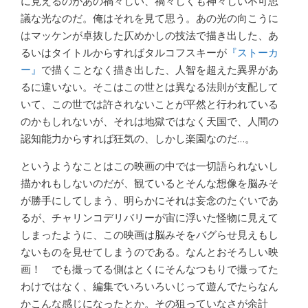
に見えるのがあの禍々しい、禍々しくも神々しい不可思
議な光なのだ。俺はそれを見て思う。あの光の向こうに
はマッケンが卓抜した仄めかしの技法で描き出した、あ
るいはタイトルからすればタルコフスキーが
『ストーカ
ー』
で描くことなく描き出した、人智を超えた異界があ
るに違いない。そこはこの世とは異なる法則が支配して
いて、この世では許されないことが平然と行われている
のかもしれないが、それは地獄ではなく天国で、人間の
認知能力からすれば狂気の、しかし楽園なのだ…。
というようなことはこの映画の中では一切語られないし
描かれもしないのだが、観ているとそんな想像を脳みそ
が勝手にしてしまう、明らかにそれは妄念のたぐいであ
るが、チャリンコデリバリーが宙に浮いた怪物に見えて
しまったように、この映画は脳みそをバグらせ見えもし
ないものを見せてしまうのである。なんとおそろしい映
画！ でも撮ってる側はとくにそんなつもりで撮ってた
わけではなく、編集でいろいろいじって遊んでたらなん
かこんな感じになったとか。その狙っていなさが余計