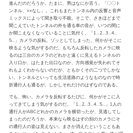
進んだのだろうか。たまに、男はなにか言う。「〇〇ト
ンネル、××なし」。これもまたトンネル内の反響と音声
ミックスによって聞き取り不能。そこで、さきほどまで
聞こえていたトンネルの外を通る車の音が、いつの間に
か聞こえなくなっていることに気付く。「1…2…3…4…
5…」カメラの反転。ゾッとしてしまった。何かがそこに
映るような気がするのだ。もちろん反転したカメラに映
るのは三台のカメラのどれかと遠くに見えるトンネルの
入り口か、はたまた出口なのか、方向感覚が失われてそ
れもよくわからないのだが、ともかくその二つでしかな
い。トンネルといっても生活道路のようなものなので時
折通行人も通るが、しかしそれだけのはずなのである。
でも、怖い。カメラを反転するたびに、何かがそこに入
ってきてしまう気がするのだ。「1…2…3…4…5…」1人の
通行人がABCどれかのカメラを横切ったが、見逃してし
まったのだろうか、本来なら映るはずの別のカメラにそ
の通行人の姿は見えない。まさか消えたということもあ