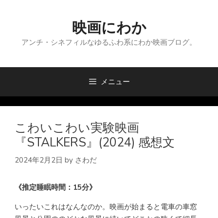
コ
ン
映画にわか
テ
ン
アンチ・シネフィルなゆるふわ系にわか映画ブログ。
ツ
へ
ス
メニュー
キ
ッ
プ
こわいこわい実験映画
『STALKERS』(2024) 感想文
2024年2月2日
by
さわだ
《推定睡眠時間：15分》
いったいこれはなんなのか。映画が始まると電車の車窓