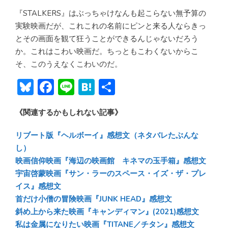
『STALKERS』はぶっちゃけなんも起こらない無予算の
実験映画だが、これこれの名前にピンと来る人ならきっ
とその画面を観て狂うことができるんじゃないだろう
か。これはこわい映画だ。ちっともこわくないからこ
そ、このうえなくこわいのだ。
Bl
F
Li
H
共
u
ac
n
at
有
《関連するかもしれない記事》
e
e
e
e
sk
b
n
リブート版『ヘルボーイ』感想文（ネタバレたぶんな
y
o
a
し）
映画信仰映画『海辺の映画館 キネマの玉手箱』感想文
ok
宇宙啓蒙映画『サン・ラーのスペース・イズ・ザ・プレ
イス』感想文
首だけ小僧の冒険映画『JUNK HEAD』感想文
斜め上から来た映画『キャンディマン』(2021)感想文
私は金属になりたい映画『TITANE／チタン』感想文