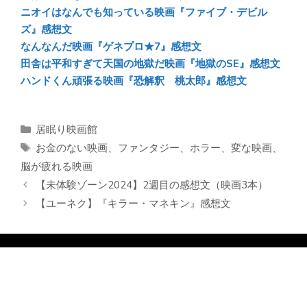
ニオイはなんでも知っている映画『ファイブ・デビル
ズ』感想文
なんなんだ映画『ゲネプロ★7』感想文
田舎は平和すぎて天国の地獄だ映画『地獄のSE』感想文
ハンドくん頑張る映画『恐解釈 桃太郎』感想文
カ
居眠り映画館
テ
タ
お金のない映画
、
ファンタジー
、
ホラー
、
変な映画
、
ゴ
グ
脳が疲れる映画
リ
【未体験ゾーン2024】2週目の感想文（映画3本）
ー
【ユーネク】『キラー・マネキン』感想文