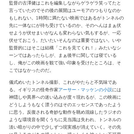
監督の古澤健はこれを編集しながらゲラゲラ笑ってたと
言っていたのでその後の展開はユーモアのつもりなのか
もしれない。1時間に満たない映画ではあるがトンネルの
先に一体なにが待ち受けているのか、そのへんはまぁ伏
せようが伏せまいがなんも変わらない気もするが、一応
伏せておこう。だいたいそんなのは重要ではない。いや
監督的にはそこは結構「これを見てくれ！」みたいなシ
ーンではあったらしが、まぁ後半に関しては寝ている
し、俺がこの映画を観て強い印象を受けたところは、そ
こではなかったのだ。
儀式めいたトンネル撮影、これがやたらと不気味であ
る。イギリスの怪奇作家
アーサー・マッケンの小説
には
神隠しや異界への迷い込みが度々現れるが、この映画に
どうしようもなく漂うのはそのエッセンスであったよう
に思う。反復される奇妙な動作を眺め混線したラジオの
ような環境音を聞くうちに見当識は失われ、トンネルの
淡い暗がりの中で少しずつ現実感が消えていく。その先