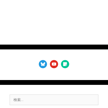
要
）
bluesky
youtube
sticky-
note
検
索: