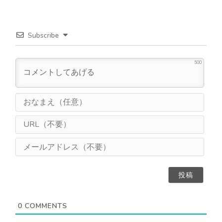
Subscribe
500
お
な
ま
U
え
R
（
L
メ
任
（
ー
意
不
ル
）
要
ア
）
ド
レ
ス
0
COMMENTS
（
不