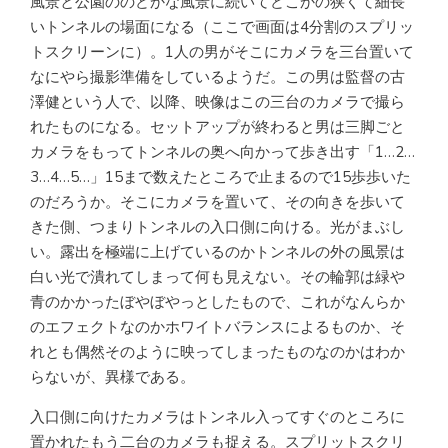
風景と公園ののどかな風景に続いてどこかの狭くて細長
いトンネルの場面になる（ここで画面は4分割のスプリッ
トスクリーンに）。1人の男がそこにカメラを三台置いて
なにやら撮影準備をしているようだ。この男は監督の古
澤健という人で、以降、映像はこの三台のカメラで撮ら
れたものになる。セットアップが終わると男は三脚ごと
カメラをもってトンネルの奥へ向かって歩き出す「1…2…
3…4…5…」15まで数えたところで止まるので15歩歩いた
のだろうか。そこにカメラを置いて、その向きを歩いて
きた側、つまりトンネルの入口側に向ける。光がまぶし
い。露出を極端に上げているのかトンネルの外の風景は
白い光で潰れてしまって何も見えない。その輪郭は緑や
青のかかったぼやぼやっとしたもので、これがなんらか
のエフェクトなのかホワイトバランスによるものか、そ
れとも偶然そのように映ってしまったものなのかはわか
らないが、異様である。
入口側に向けたカメラはトンネル入ってすぐのところに
置かれたもう二台のカメラも捉える。スプリットスクリ