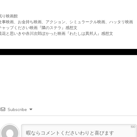
眠り映画館
仕事映画
、
お金持ち映画
、
アクション
、
シミュラークル映画
、
ハッタリ映画
チャップください映画『隣のステラ』感想文
鏡花と思いきや赤川次郎ぽかった映画『わたしは異邦人』感想文
Subscribe
500