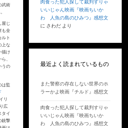
肉食った犯人探して裁判すりゃ
の武術
いいじゃん映画『映画ちいか
…。
わ 人魚の島のひみつ』感想文
し屋じ
に
さわだ
より
察も全
カルト
の上な
か描け
から、
最近よく読まれているもの
いうの
また警察の存在しない世界のホ
のは監
ラーかよ映画『チルド』感想文
ド
イリ
り広
肉食った犯人探して裁判すりゃ
スタイ
いいじゃん映画『映画ちいか
の銃撃
わ 人魚の島のひみつ』感想文
映画は