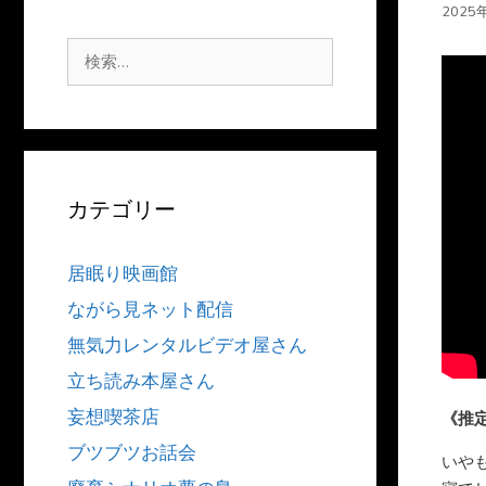
2025
検
索:
カテゴリー
居眠り映画館
ながら見ネット配信
無気力レンタルビデオ屋さん
立ち読み本屋さん
妄想喫茶店
《推
ブツブツお話会
いや