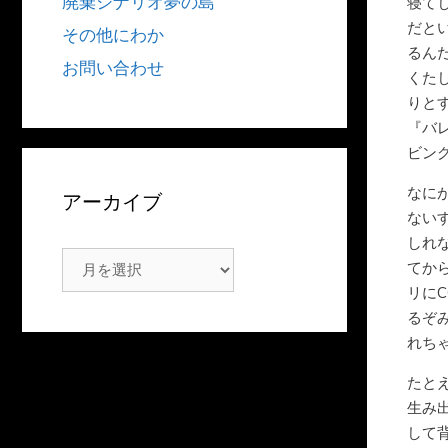
廃棄シナリオ夢の島
寝て
だと
その他にわか
るん
お問い合わせ
くた
りと
『バレ
ビン
なに
アーカイブ
ない
しれ
ア
てか
ー
リに
カ
るぞ
れち
イ
ブ
たと
生み
して