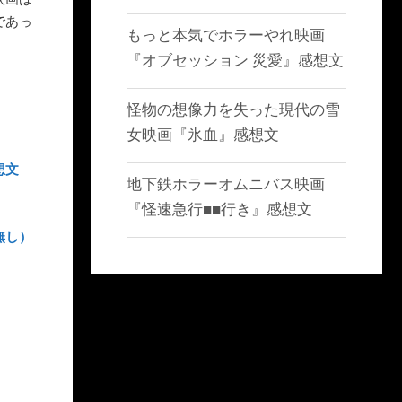
であっ
もっと本気でホラーやれ映画
『オブセッション 災愛』感想文
怪物の想像力を失った現代の雪
女映画『氷血』感想文
想文
地下鉄ホラーオムニバス映画
『怪速急行■■行き』感想文
無し）