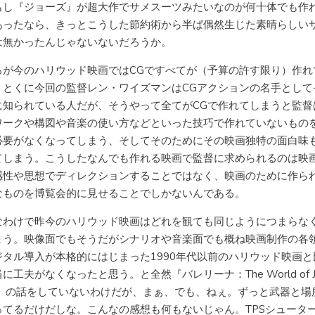
もし『ジョーズ』が超大作でサメスーツみたいなのが何十体でも作
あったなら、きっとこうした節約術から半ば偶然生じた素晴らしい
は無かったんじゃないないだろうか。
ろが今のハリウッド映画ではCGですべてが（予算の許す限り）作れ
。とくに今回の監督レン・ワイズマンはCGアクションの名手として
に知られている人だが、そうやって全てがCGで作れてしまうと監督
ワークや構図や音楽の使い方などといった技巧で作れていないもの
必要がなくなってしまう、そしてそのためにその映画独特の面白味
てしまう。こうしたなんでも作れる映画で監督に求められるのは映
感性や思想でディレクションすることではなく、映画のために作ら
なものを博覧会的に見せることでしかないんである。
なわけで昨今のハリウッド映画はどれを観ても同じようにつまらな
まう。映像面でもそうだがシナリオや音楽面でも概ね映画制作の各
ジタル導入が本格的にはじまった1990年代以前のハリウッド映画と
に工夫がなくなったと思う。と全然『バレリーナ：The World of J
ck』の話をしていないわけだが、まぁ、でも、ねぇ。ずっと武器と場
ってるだけだしな。こんなの感想も何もないじゃん。TPSシュータ