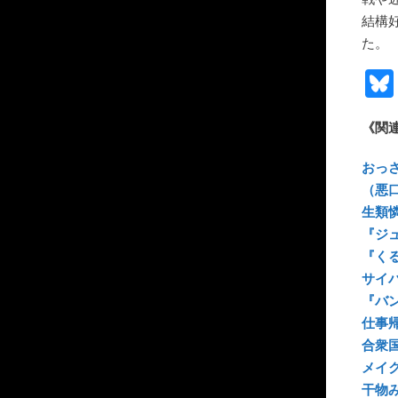
結構
た。
《関
おっ
（悪
生類
『ジ
『く
サイ
『バ
仕事
合衆
メイ
干物