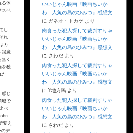
れる体
いいじゃん映画『映画ちいか
サスペ
わ 人魚の島のひみつ』感想文
に
ガネオ・トカゲ
より
てし
肉食った犯人探して裁判すりゃ
それ
いいじゃん映画『映画ちいか
はカ
わ 人魚の島のひみつ』感想文
を誤魔
に
さわだ
より
も無く
肉食った犯人探して裁判すりゃ
画を独
いいじゃん映画『映画ちいか
れた
わ 人魚の島のひみつ』感想文
に
Y地方民
より
く感じ
肉食った犯人探して裁判すりゃ
領域で
いいじゃん映画『映画ちいか
比べ
ohn
わ 人魚の島のひみつ』感想文
所変え
に
さわだ
より
ーのデ