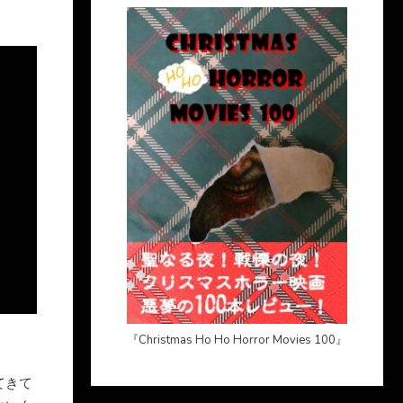
『Christmas Ho Ho Horror Movies 100』
てきて