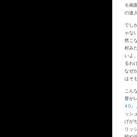
モ画
の達
でし
ゃな
然こ
村み
いよ
るわ
なぜ
はそ
こん
督が
4.0』
ッシ
げが
リッ
戦や