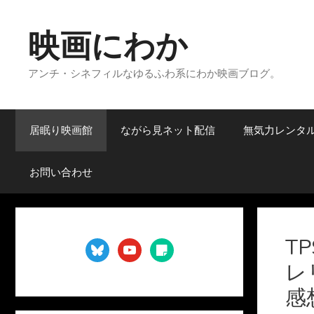
コ
ン
映画にわか
テ
ン
アンチ・シネフィルなゆるふわ系にわか映画ブログ。
ツ
へ
ス
キ
居眠り映画館
ながら見ネット配信
無気力レンタ
ッ
プ
お問い合わせ
T
bluesky
youtube
sticky-
note
レリ
感