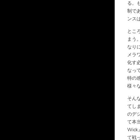
る。
制で
ンス
とこ
まう
なり
メラ
化す
なっ
特の
様々
そん
てし
のデ
て本当
Wi
て戦