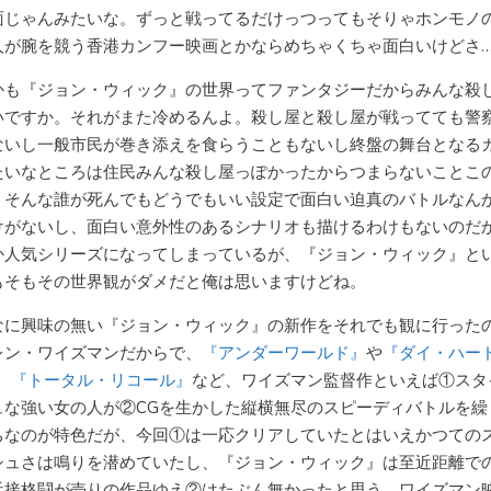
面じゃんみたいな。ずっと戦ってるだけっつってもそりゃホンモノ
人が腕を競う香港カンフー映画とかならめちゃくちゃ面白いけどさ
かも『ジョン・ウィック』の世界ってファンタジーだからみんな殺
いですか。それがまた冷めるんよ。殺し屋と殺し屋が戦ってても警
ないし一般市民が巻き添えを食らうこともないし終盤の舞台となる
たいなところは住民みんな殺し屋っぽかったからつまらないことこ
。そんな誰が死んでもどうでもいい設定で面白い迫真のバトルなん
けがないし、面白い意外性のあるシナリオも描けるわけもないのだ
か人気シリーズになってしまっているが、『ジョン・ウィック』と
もそもその世界観がダメだと俺は思いますけどね。
なに興味の無い『ジョン・ウィック』の新作をそれでも観に行った
レン・ワイズマンだからで、
『アンダーワールド』
や
『ダイ・ハー
、
『トータル・リコール』
など、ワイズマン監督作といえば①スタ
ュな強い女の人が②CGを生かした縦横無尽のスピーディバトルを繰
ちなのが特色だが、今回①は一応クリアしていたとはいえかつての
シュさは鳴りを潜めていたし、『ジョン・ウィック』は至近距離で
近接格闘が売りの作品ゆえ②はたぶん無かったと思う。ワイズマン