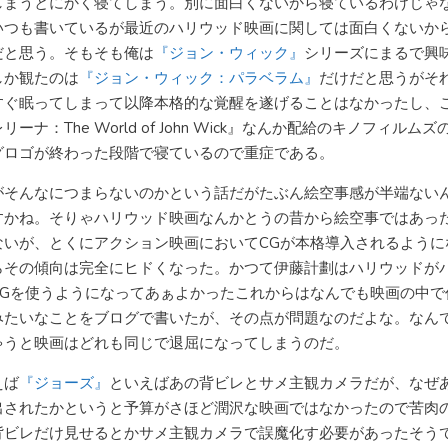
しまうとにかく寝てしまう。別に面白くないから寝ているわけじゃ
いつも書いているが最近のハリウッド映画に関しては面白くないか
だと思う。そもそも俺は
『ジョン・ウィック』
シリーズにまるで興
しか観たのは
『ジョン・ウィック：パラベラム』
だけだと思うがそ
すぐ眠ってしまって以降本格的な覚醒を遂げることはなかったし、
リーナ：The World of John Wick』なんか配給のキノフィルムズ
グロゴが終わった段階で寝ているので重症である。
がそんなにつまらないのかという話だがたぶん絵空事感が半端ない
すかね。そりゃハリウッド映画なんかとうの昔から絵空事ではあっ
ないが、とくにアクション映画においてCGが本格導入されるように
らその傾向は完全にヒドくなった。かつて伊藤計劃はハリウッドが
CGを使うようになってあぁよかったこれからはなんでも映画の中で
みたいなことをブログで書いたが、その点が問題なのだよな。なん
ゃうと映画はどれも同じで退屈になってしまうのだ。
えば
『ジョーズ』
といえばあの背ビレとサメ主観カメラだが、なぜ
出されたかというと予算がさほど潤沢な映画ではなかったので苦肉
背ビレだけ見せるとかサメ主観カメラで誤魔化す必要があったそう