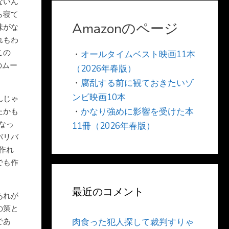
ないん
ら寝て
Amazonのページ
味がな
れもわ
この
・
オールタイムベスト映画11本
のムー
（2026年春版）
・
腐乱する前に観ておきたいゾ
ンビ映画10本
んじゃ
・
かなり強めに影響を受けた本
たかも
なっ
11冊（2026年春版）
バリバ
作れ
でも作
最近のコメント
あれが
の策と
であ
肉食った犯人探して裁判すりゃ