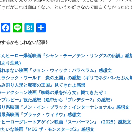
好きだがこれは面白くない。というか好きなので面白くなかったの
Bl
F
Li
H
共
u
ac
n
at
有
連するかもしれない記事》
e
e
e
e
sk
b
n
さんヒーロー爆誕映画『シャン・チー／テン・リングスの伝説』感
y
o
a
口あり注意）
憐れまない映画『ジョン・ウィック：パラベラム』感想文
ok
ュラシック・ワールド 炎の王国』の感想（ギリでネタバレたぶん
るみ割り人形と秘密の王国』見てきたよ感想
バーアクション映画『蜘蛛の巣を払う女』観てきたぞ！
ンブルビー』観た感想（途中から『プレデター2』の感想）
帰り系映画『メン・イン・ブラック：インターナショナル』感想文
国最高映画『ブラック・ウィドウ』感想文
クヒーローグレートアゲイン映画『スーパーマン』（2025）感想文
みたいな映画『MEG ザ・モンスターズ2』感想文