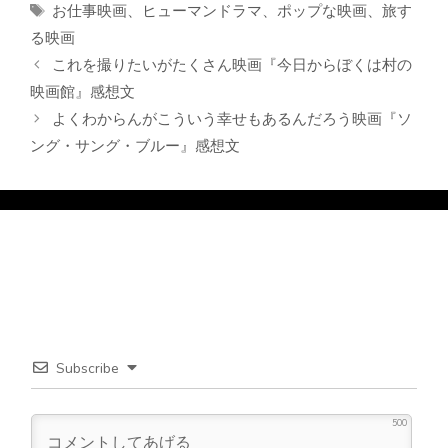
テ
タ
お仕事映画
、
ヒューマンドラマ
、
ポップな映画
、
旅す
ゴ
グ
る映画
リ
これを撮りたいがたくさん映画『今日からぼくは村の
ー
映画館』感想文
よくわからんがこういう幸せもあるんだろう映画『ソ
ング・サング・ブルー』感想文
Subscribe
500