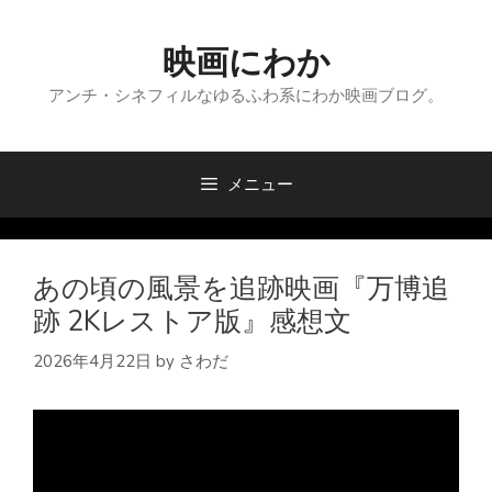
コ
ン
映画にわか
テ
ン
アンチ・シネフィルなゆるふわ系にわか映画ブログ。
ツ
へ
ス
メニュー
キ
ッ
プ
あの頃の風景を追跡映画『万博追
跡 2Kレストア版』感想文
2026年4月22日
by
さわだ