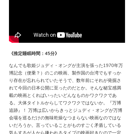
《推定睡眠時間：45分》
なんでも歌姫ジュディ・オングが主演を張った1970年万
博記念（便乗？）のこの映画、製作国の台湾でもすっか
り存在が忘れられていたそうで、数年前にそれが発掘さ
れて今回の日本公開に至ったのだとか。そんな秘宝感満
載の映画とくればいったいどんなものかワクワクであ
る。大体タイトルからしてワクワクではないか。『万博
追跡』！ 万博は広いからきっとジュディ・オングが万博
会場を巡るだけの無味乾燥なつまらない映画なのではな
いだろうか。言っていることがものすごく矛盾している
気もするが人から嫌われるタイプの映画好きなので一定