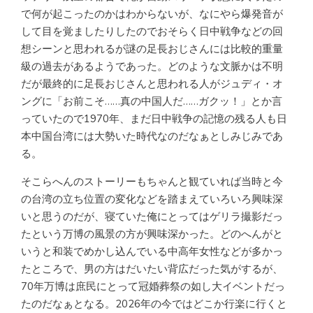
で何が起こったのかはわからないが、なにやら爆発音が
して目を覚ましたりしたのでおそらく日中戦争などの回
想シーンと思われるが謎の足長おじさんには比較的重量
級の過去があるようであった。どのような文脈かは不明
だが最終的に足長おじさんと思われる人がジュディ・オ
ングに「お前こそ……真の中国人だ……ガクッ！」とか言
っていたので1970年、まだ日中戦争の記憶の残る人も日
本中国台湾には大勢いた時代なのだなぁとしみじみであ
る。
そこらへんのストーリーもちゃんと観ていれば当時と今
の台湾の立ち位置の変化などを踏まえていろいろ興味深
いと思うのだが、寝ていた俺にとってはゲリラ撮影だっ
たという万博の風景の方が興味深かった。どのへんがと
いうと和装でめかし込んでいる中高年女性などが多かっ
たところで、男の方はだいたい背広だった気がするが、
70年万博は庶民にとって冠婚葬祭の如し大イベントだっ
たのだなぁとなる。2026年の今ではどこか行楽に行くと