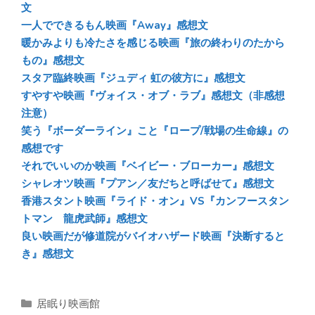
y
o
a
文
一人でできるもん映画『Away』感想文
ok
暖かみよりも冷たさを感じる映画『旅の終わりのたから
もの』感想文
スタア臨終映画『ジュディ 虹の彼方に』感想文
すやすや映画『ヴォイス・オブ・ラブ』感想文（非感想
注意）
笑う『ボーダーライン』こと『ロープ/戦場の生命線』の
感想です
それでいいのか映画『ベイビー・ブローカー』感想文
シャレオツ映画『プアン／友だちと呼ばせて』感想文
香港スタント映画『ライド・オン』VS『カンフースタン
トマン 龍虎武師』感想文
良い映画だが修道院がバイオハザード映画『決断すると
き』感想文
カ
居眠り映画館