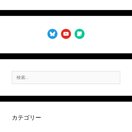
bluesky
youtube
sticky-
note
検
索:
カテゴリー