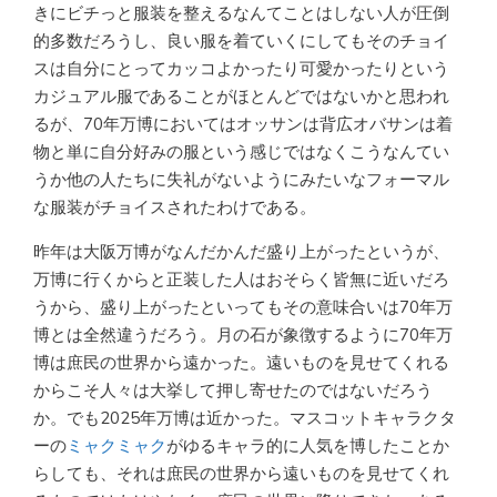
きにビチっと服装を整えるなんてことはしない人が圧倒
的多数だろうし、良い服を着ていくにしてもそのチョイ
スは自分にとってカッコよかったり可愛かったりという
カジュアル服であることがほとんどではないかと思われ
るが、70年万博においてはオッサンは背広オバサンは着
物と単に自分好みの服という感じではなくこうなんてい
うか他の人たちに失礼がないようにみたいなフォーマル
な服装がチョイスされたわけである。
昨年は大阪万博がなんだかんだ盛り上がったというが、
万博に行くからと正装した人はおそらく皆無に近いだろ
うから、盛り上がったといってもその意味合いは70年万
博とは全然違うだろう。月の石が象徴するように70年万
博は庶民の世界から遠かった。遠いものを見せてくれる
からこそ人々は大挙して押し寄せたのではないだろう
か。でも2025年万博は近かった。マスコットキャラクタ
ーの
ミャクミャク
がゆるキャラ的に人気を博したことか
らしても、それは庶民の世界から遠いものを見せてくれ