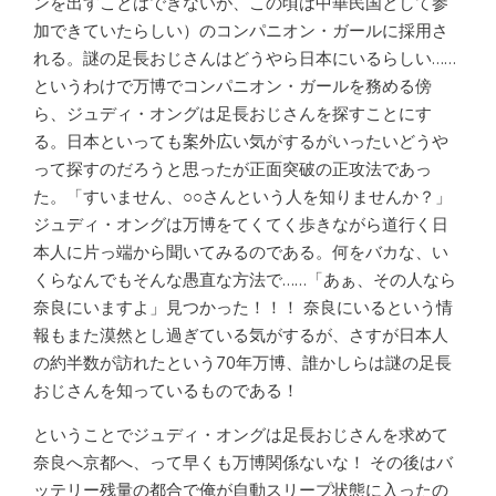
ンを出すことはできないが、この頃は中華民国として参
加できていたらしい）のコンパニオン・ガールに採用さ
れる。謎の足長おじさんはどうやら日本にいるらしい……
というわけで万博でコンパニオン・ガールを務める傍
ら、ジュディ・オングは足長おじさんを探すことにす
る。日本といっても案外広い気がするがいったいどうや
って探すのだろうと思ったが正面突破の正攻法であっ
た。「すいません、○○さんという人を知りませんか？」
ジュディ・オングは万博をてくてく歩きながら道行く日
本人に片っ端から聞いてみるのである。何をバカな、い
くらなんでもそんな愚直な方法で……「あぁ、その人なら
奈良にいますよ」見つかった！！！ 奈良にいるという情
報もまた漠然とし過ぎている気がするが、さすが日本人
の約半数が訪れたという70年万博、誰かしらは謎の足長
おじさんを知っているものである！
ということでジュディ・オングは足長おじさんを求めて
奈良へ京都へ、って早くも万博関係ないな！ その後はバ
ッテリー残量の都合で俺が自動スリープ状態に入ったの