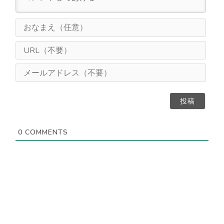
お
な
ま
U
え
R
（
L
メ
任
（
ー
意
不
ル
）
要
ア
）
ド
レ
ス
0
COMMENTS
（
不
要
）