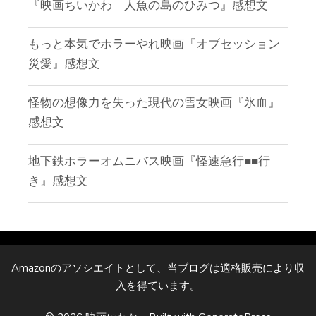
『映画ちいかわ 人魚の島のひみつ』感想文
もっと本気でホラーやれ映画『オブセッション
災愛』感想文
怪物の想像力を失った現代の雪女映画『氷血』
感想文
地下鉄ホラーオムニバス映画『怪速急行■■行
き』感想文
Amazonのアソシエイトとして、当ブログは適格販売により収
入を得ています。