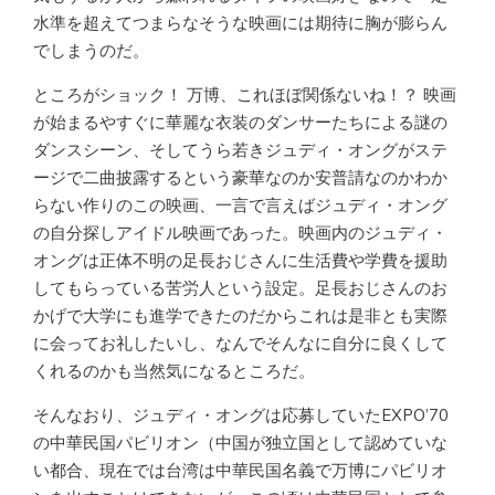
水準を超えてつまらなそうな映画には期待に胸が膨らん
でしまうのだ。
ところがショック！ 万博、これほぼ関係ないね！？ 映画
が始まるやすぐに華麗な衣装のダンサーたちによる謎の
ダンスシーン、そしてうら若きジュディ・オングがステ
ージで二曲披露するという豪華なのか安普請なのかわか
らない作りのこの映画、一言で言えばジュディ・オング
の自分探しアイドル映画であった。映画内のジュディ・
オングは正体不明の足長おじさんに生活費や学費を援助
してもらっている苦労人という設定。足長おじさんのお
かげで大学にも進学できたのだからこれは是非とも実際
に会ってお礼したいし、なんでそんなに自分に良くして
くれるのかも当然気になるところだ。
そんなおり、ジュディ・オングは応募していたEXPO’70
の中華民国パビリオン（中国が独立国として認めていな
い都合、現在では台湾は中華民国名義で万博にパビリオ