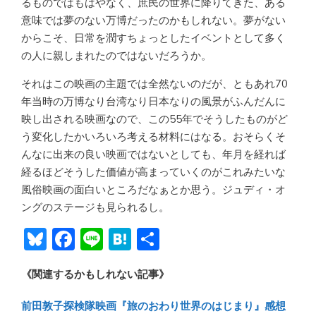
るものではもはやなく、庶民の世界に降りてきた、ある
意味では夢のない万博だったのかもしれない。夢がない
からこそ、日常を潤すちょっとしたイベントとして多く
の人に親しまれたのではないだろうか。
それはこの映画の主題では全然ないのだが、ともあれ70
年当時の万博なり台湾なり日本なりの風景がふんだんに
映し出される映画なので、この55年でそうしたものがど
う変化したかいろいろ考える材料にはなる。おそらくそ
んなに出来の良い映画ではないとしても、年月を経れば
経るほどそうした価値が高まっていくのがこれみたいな
風俗映画の面白いところだなぁとか思う。ジュディ・オ
ングのステージも見られるし。
Bl
F
Li
H
共
u
ac
n
at
有
《関連するかもしれない記事》
e
e
e
e
sk
b
n
前田敦子探検隊映画『旅のおわり世界のはじまり』感想