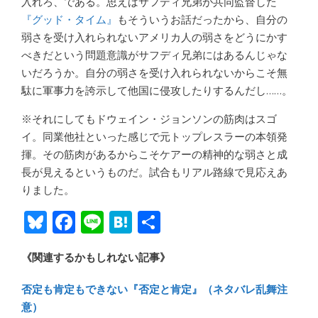
入れろ、である。思えばサフディ兄弟が共同監督した
『グッド・タイム』
もそういうお話だったから、自分の
弱さを受け入れられないアメリカ人の弱さをどうにかす
べきだという問題意識がサフディ兄弟にはあるんじゃな
いだろうか。自分の弱さを受け入れられないからこそ無
駄に軍事力を誇示して他国に侵攻したりするんだし……。
※それにしてもドウェイン・ジョンソンの筋肉はスゴ
イ。同業他社といった感じで元トップレスラーの本領発
揮。その筋肉があるからこそケアーの精神的な弱さと成
長が見えるというものだ。試合もリアル路線で見応えあ
りました。
Bl
F
Li
H
共
u
ac
n
at
有
《関連するかもしれない記事》
e
e
e
e
sk
b
n
否定も肯定もできない『否定と肯定』（ネタバレ乱舞注
y
o
a
意）