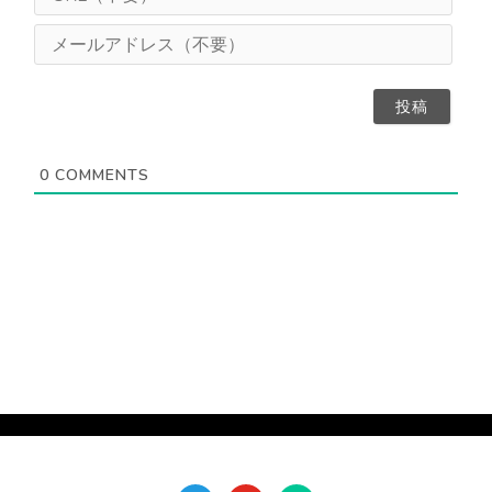
え
R
（
L
メ
任
（
ー
意
不
ル
）
要
ア
）
ド
レ
ス
0
COMMENTS
（
不
要
）