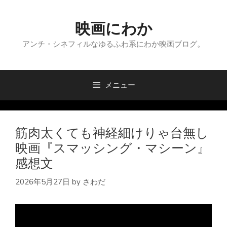
コ
ン
映画にわか
テ
ン
アンチ・シネフィルなゆるふわ系にわか映画ブログ。
ツ
へ
ス
メニュー
キ
ッ
プ
筋肉太くても神経細けりゃ台無し
映画『スマッシング・マシーン』
感想文
2026年5月27日
by
さわだ