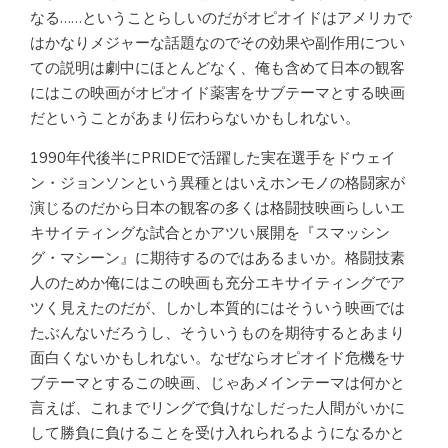
なる……ということらしいのだがオピオイドはアメリカで
はかなりメジャーな話題なのでその効果や副作用につい
ての説明は劇中にほとんどなく、俺も含めて日本の観客
にはこの映画がオピオイド薬害をサブテーマとする映画
だということがあまり伝わらないかもしれない。
1990年代後半にPRIDEで活躍した実在選手をドウェイ
ン・ジョンソンという異種とはいえホンモノの格闘家が
演じるのだから日本の観客の多くは格闘技映画らしいエ
キサイティングな試合とかアツい展開を『スマッシン
グ・マシーン』に期待するのではあるまいか。格闘技素
人のためか俺にはこの映画も充分エキサイティングでア
ツく見えたのだが、しかし本質的にはそういう映画では
たぶんないだろうし、そういうものを期待するとあまり
面白くないかもしれない。なぜならオピオイド危機をサ
ブテーマとするこの映画、じゃあメインテーマは何かと
言えば、これまでリングで負けなしだった人間がいかに
して勝負に負けることを受け入れられるようになるかと