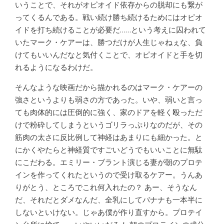
いうことで、それがオピオイド依存からの脱却にも繋が
ってくるんである。戦い続け勝ち続けるためにはオピオ
イドを打ち続けることが必要だ……という考えに囚われて
いたマーク・ケアーは、勝つだけが人生じゃねぇな、負
けてもいいんだなと気付くことで、オピオイドと手を切
れるようになるわけだ。
そんなような映画だから描かれるのはマーク・ケアーの
強さというよりも弱さの方であった。いや、弱いと言っ
ても肉体的には圧倒的に強く、家のドアを軽く殴っただ
けで粉砕してしまうというゴリラっぷりなのだが、その
筋肉の太さに反比例して神経はあまりにも細かった。と
にかくやたらと神経質ですごいどうでもいいことに無駄
にこだわる。エミリー・ブラント演じる妻が朝のプロテ
インを作ってくれたというので受け取るケアー。うんあ
りがとう、ところでこれ何入れたの？ あー、そうなん
だ、それだとダメなんだ、全乳にしてバナナも一本半に
しないといけない。じゃあ僕が作り直すから。プロテイ