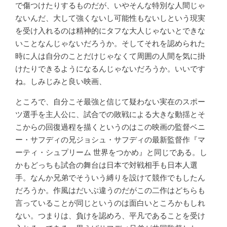
で傷つけたりするものだが、いやそんな特別な人間じゃ
ないんだ、大して強くないし可能性もないしという現実
を受け入れるのは精神的にタフな大人じゃないとできな
いことなんじゃないだろうか。そしてそれを認められた
時に人は自分のことだけじゃなくて周囲の人間を気に掛
けたりできるようになるんじゃないだろうか。いいです
ね。しみじみと良い映画、
ところで、自分こそ最強と信じて疑わない実在のスポー
ツ選手を主人公に、試合での敗戦による大きな動揺とそ
こからの回復過程を描くというのはこの映画の監督ベニ
ー・サフディの兄ジョシュ・サフディの最新監督作『マ
ーティ・シュプリーム 世界をつかめ』と同じである。し
かもどっちも試合の舞台は日本で対戦相手も日本人選
手。なんか兄弟でそういう縛りを設けて競作でもしたん
だろうか。作風はだいぶ違うのだがこの二作はどちらも
言っていることが同じというのは面白いところかもしれ
ない。つまりは、負けを認めろ、平凡であることを受け