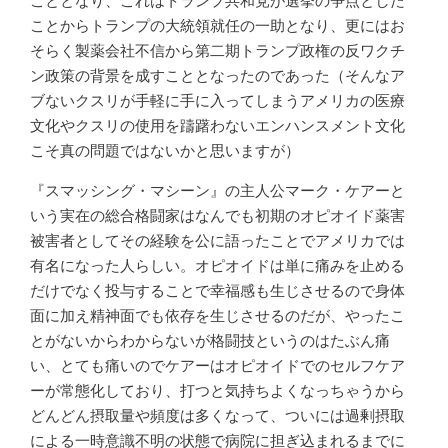
こととなり、これはトランプ共和党が選挙の争点とした
ことからトランプの大統領就任の一助となり、更にはお
そらく製薬会社不信から第二期トランプ政権の反ワクチ
ン政策の背景を成すこととなったのであった（そんなア
ブないクスリが手軽に手に入ってしまうアメリカの医療
文化やクスリの使用を躊躇わないエンハンスメント文化
こそ真の問題ではないかと思いますが）
『スマッシング・マシーン』の主人公マーク・ケアーと
いう実在の総合格闘家はなんでも初期のオピオイド薬害
被害者としてその経験を公に語ったことでアメリカでは
有名になった人らしい。オピオイドは単に痛みを止める
だけでなく投与することで幸福感も生じさせるので身体
面に加え精神面でも依存を生じさせるのだが、やったこ
とがないからわからないが格闘技というのはたぶん痛
い、とても痛いのでケアーはオピオイドでのセルフケア
ーが常態化しており、打つと気持ちよくなっちゃうから
どんどん摂取量や頻度は多くなって、ついには過剰摂取
による一時意識不明の状態で病院に担ぎ込まれるまでに