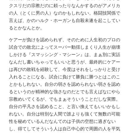
クスリだの宗教だのに頼ったりなんかするのがアメリカ
の人（とくに男の人）なのかもしれない。格闘技関係で
言えば、かのハルク・ホーガンも自殺未遂を起こしてい
るとかなんとか。
ケアーが負けを認められず、そのために人生初のプロの
試合での敗北によってスーパー動揺しまくり人生が崩壊
しかける『スマッシング・マシーン』は、まぁ別に実話
なんだし書いちゃってもいいと思うが、最終的にケアー
は再びの敗戦を経験して、今度はそれをしっかりと受け
入れることになる。試合に負けて勝負に勝つとはこのこ
とかもしれない。自分の弱さを認められない弱さを認め
るというのが精神的な強さなのだとでも言えばなにやら
宗教めいてくるが、でもまぁそういうことだしな実際。
自分の平凡さを認めること、と言い換えてもいいかもし
れない。自分は特別な人間で誰よりも強くて無数の可能
性を秘めているんだなんてのは子供の空想に過ぎない
し、得てしてそういう人は自己中心的で周囲の人を平気