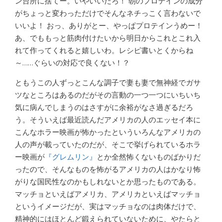
ン台所に捨てー。いやいいだろ！ 朝のプロテインの成分
がちょっと変わっただけでそんなネチっこく言わないで
いいよ！ おっ、ありがとー、やっぱプロテインうめー！
あ、でももっと筋肉付けたいから明日からこれとこれ入
れて作ってくれると嬉しいわ。レシピ書いとくからね
～……ぐらいの対応で良くない！？
ともうこの人ずっとこんな調子で妻も妻で無神経でガサ
ツなところはあるのだがその言動の一つ一つにいちいち
気に病んでしまうのはさすがに余裕がなさ過ぎるだろ
う。そういえば最近読んだアメリカの人のエッセイ本に
こんなホラー映画が怖かったといういろんなアメリカの
人の声が載っていたのだが、そこで挙げられているホラ
ー映画が
『グレムリン』
とか全然怖くないものばかりだ
ったので、そんなものを怖がるアメリカの人はかなり怖
がりな国民性なのかもしれないとか思ったものである。
マッチョといえばアメリカ、アメリカといえばマッチョ
というイメージだが、実はマッチョなのは肉体だけで、
精神的にはほとんど鍛えられていないために、やたらと