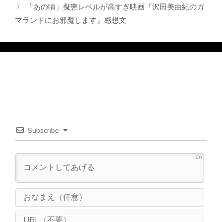
「あの頃」擬態レベルが高すぎ映画『沢田美由紀のガ
ー
マランドにお邪魔します』感想文
Subscribe
500
お
な
ま
U