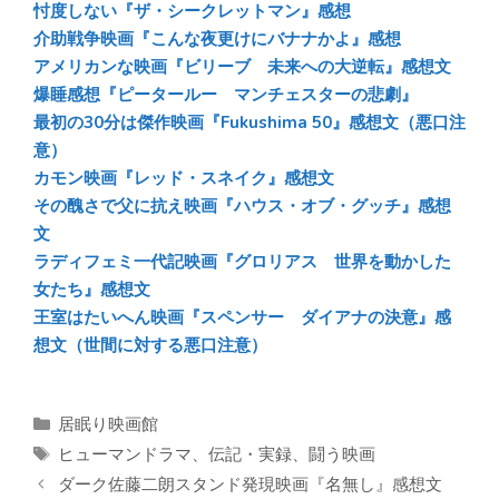
忖度しない『ザ・シークレットマン』感想
ok
介助戦争映画『こんな夜更けにバナナかよ』感想
アメリカンな映画『ビリーブ 未来への大逆転』感想文
爆睡感想『ピータールー マンチェスターの悲劇』
最初の30分は傑作映画『Fukushima 50』感想文（悪口注
意）
カモン映画『レッド・スネイク』感想文
その醜さで父に抗え映画『ハウス・オブ・グッチ』感想
文
ラディフェミ一代記映画『グロリアス 世界を動かした
女たち』感想文
王室はたいへん映画『スペンサー ダイアナの決意』感
想文（世間に対する悪口注意）
カ
居眠り映画館
テ
タ
ヒューマンドラマ
、
伝記・実録
、
闘う映画
ゴ
グ
ダーク佐藤二朗スタンド発現映画『名無し』感想文
リ