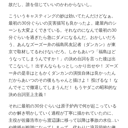
故だし、誰を信じていいのかわからないし。
こういうキャスティングの妙は効いてたんだけどなぁ。
最初の30分ぐらいの災害描写も良かったよ。建屋内のシ
ーンも大変よくできている。それなのになんで最初の30
分ぐらいを過ぎたら急にダメになるんだ。おかしいだろ
う、あんなズーズー弁の福島民友記者（ダンカン）が東
京で取材してるわけないだろ。しかもあいつ「福島はど
うなってしまうんですか！」の決め台詞を言った後は出
てこないし！ 出すんならもっとしっかり出せや！ ズーズ
ー弁の是非はともかくダンカンの演技自体は良かったん
だからあいつのその後もちゃんと描けよ！ 投げるな！ な
んでそこで撤退してしまうんだ！ もうヤダこの昭和的な
決め台詞至上主義！
それに最初の30分ぐらいは原子炉内で何が起こっている
のか解き明かしていく過程が丁寧に描かれていたのに、
主役が佐藤浩市から渡辺謙に移って以降は事故の水位…い
や推移が粗雑になってしまって、代わりに浪花節的な俺