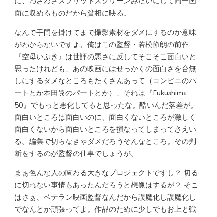
に、わざわざスプリットスクリーンみたいにして同一画
面に収めるものだから貧相に映る。
なんで手間を掛けてまで撮影素材をダメにするのか意味
がわからないですよ。俺はこの監督・若松節朗の前作
『空母いぶき』は世評の悪さに反してそこそこ面白いと
思ったけれども、あの映画にはせっかくの面白さを台無
しにするダメなところもたくさんあって（コンビニのパ
ートとか本田翼のパートとか）、それは『Fukushima
50』でもっと悪化してると思ったな。酷いんだ落差が。
面白いところは面白いのに、面白くないところが激しく
面白くないから面白いところを損なってしまってさえい
る。編集で切らなきゃダメだろうそんなところ。その判
断をするのが監督の仕事でしょうが。
まぁ色んな人の関わる大きなプロジェクトですし？ 切る
に切れない事情もあったんだろうと想像はするが？ そこ
はさぁ、ベテラン映画監督なんだから誤魔化し誤魔化し
でなんとか頑張ってよ。作品のために少しでもお上と戦