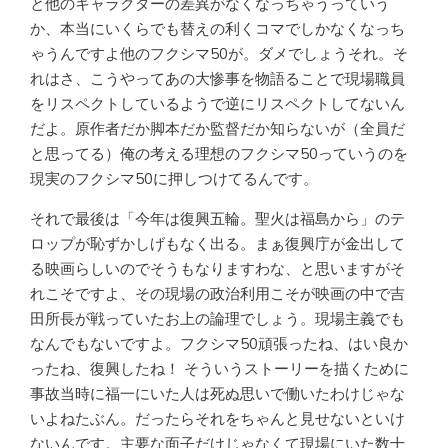
と他のキャラクターの差異がなくなっちゃうっていう
か、本当にいくらでも替えの利くコマでしかなくなっち
ゃうんですよ他のフクシマ50が。ダメでしょうそれ。そ
れはさ、こうやってあの大惨事を物語ることで現場職員
をリスペクトしているようで逆にリスペクトしてないん
だよ。原作者だか脚本だか監督だか知らないが（全員だ
と思ってる）俺の考える理想のフクシマ50っていうのを
現実のフクシマ50に押しつけてるんです。
それで最後は「今年は復興五輪。聖火は福島から」のテ
ロップが恥ずかしげもなく出る。まぁ復興庁が金出して
る映画らしいのでそうもなりますわな、と思いますがそ
れこそですよ、その現場の政治利用こそが映画の中で吉
田所長が戦っていたお上の論理でしょう。現場主義でも
なんでもないですよ。フクシマ50頑張ったね、はい良か
ったね、復興したね！ そういうストーリーを描くために
事故当時に福一にいた人は死ぬ思いで働いたわけじゃな
いよねたぶん。だったらそれをちゃんと見せないといけ
ないんです。主要な面子だけじゃなくて現場にいた数十