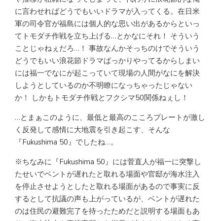
に言わせればどうでもいいドラマが入ってくる。在日米
軍の司令官が福島には個人的な思い出があるからといっ
てトモダチ作戦を立ち上げる…とかなにそれ！ そういう
ことじゃねぇだろ…！ 事故なんかそっちのけでそういう
どうでもいい浪花節ドラマばっかりやってるからしまい
には福一でなにが起こっていて現場の人間がなにを解決
しようとしているのか不明瞭になっちゃったじゃない
か！ しかもトモダチ作戦とフクシマ50関係ねぇし！
…とまぁこのように、最低と最高のこころプレートが激し
く反発して感情に大地震を引き起こす、そんな
『Fukushima 50』でしたね…。
※ちなみに『Fukushima 50』には菅直人が福一に突撃し
たせいでベントが遅れたと取れる場面や官邸が海水注入
を停止させようとしたと取れる場面があるので事実に反
するとして抗議の声も上がっているが、ベントが遅れた
のは住民の避難完了を待ったためだと説明する場面もあ