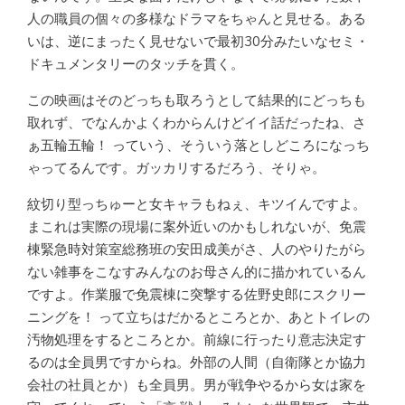
人の職員の個々の多様なドラマをちゃんと見せる。ある
いは、逆にまったく見せないで最初30分みたいなセミ・
ドキュメンタリーのタッチを貫く。
この映画はそのどっちも取ろうとして結果的にどっちも
取れず、でなんかよくわからんけどイイ話だったね、さ
ぁ五輪五輪！ っていう、そういう落としどころになっち
ゃってるんです。ガッカリするだろう、そりゃ。
紋切り型っちゅーと女キャラもねぇ、キツイんですよ。
まこれは実際の現場に案外近いのかもしれないが、免震
棟緊急時対策室総務班の安田成美がさ、人のやりたがら
ない雑事をこなすみんなのお母さん的に描かれているん
ですよ。作業服で免震棟に突撃する佐野史郎にスクリー
ニングを！ って立ちはだかるところとか、あとトイレの
汚物処理をするところとか。前線に行ったり意志決定す
るのは全員男ですからね。外部の人間（自衛隊とか協力
会社の社員とか）も全員男。男が戦争やるから女は家を