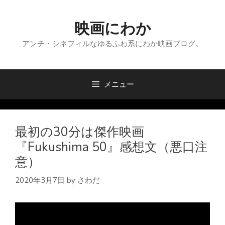
コ
ン
映画にわか
テ
ン
アンチ・シネフィルなゆるふわ系にわか映画ブログ。
ツ
へ
ス
メニュー
キ
ッ
プ
最初の30分は傑作映画
『Fukushima 50』感想文（悪口注
意）
2020年3月7日
by
さわだ