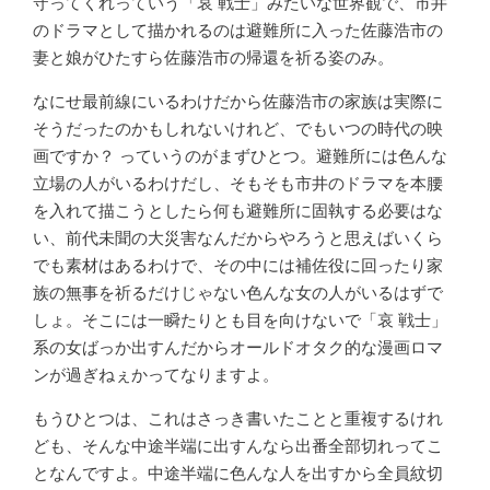
守ってくれっていう「哀 戦士」みたいな世界観で、市井
のドラマとして描かれるのは避難所に入った佐藤浩市の
妻と娘がひたすら佐藤浩市の帰還を祈る姿のみ。
なにせ最前線にいるわけだから佐藤浩市の家族は実際に
そうだったのかもしれないけれど、でもいつの時代の映
画ですか？ っていうのがまずひとつ。避難所には色んな
立場の人がいるわけだし、そもそも市井のドラマを本腰
を入れて描こうとしたら何も避難所に固執する必要はな
い、前代未聞の大災害なんだからやろうと思えばいくら
でも素材はあるわけで、その中には補佐役に回ったり家
族の無事を祈るだけじゃない色んな女の人がいるはずで
しょ。そこには一瞬たりとも目を向けないで「哀 戦士」
系の女ばっか出すんだからオールドオタク的な漫画ロマ
ンが過ぎねぇかってなりますよ。
もうひとつは、これはさっき書いたことと重複するけれ
ども、そんな中途半端に出すんなら出番全部切れってこ
となんですよ。中途半端に色んな人を出すから全員紋切