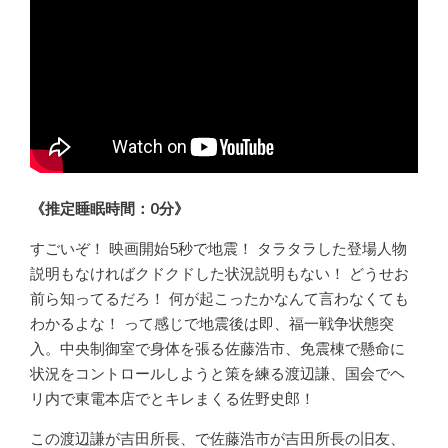
《推定睡眠時間：0分》
すごいぞ！ 映画開始5秒で地震！ タラタラした登場人物
説明もなければクドクドした状況説明もない！ どうせお
前ら知ってるだろ！ 何が起こったかなんて言わなくても
わかるよな！ って感じで地震後は即、福一戦争状態突
入。中央制御室で身体を張る佐藤浩市、免震棟で懸命に
状況をコントロールしようと策を練る渡辺謙、国会でヘ
リ内で東電本店でとキレまくる佐野史郎！
この渡辺謙が吉田所長、で佐藤浩市が吉田所長の旧友、