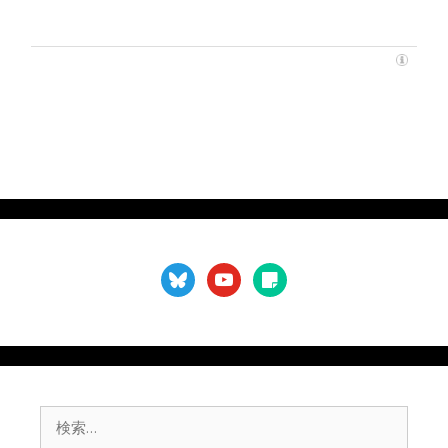
bluesky
youtube
sticky-
note
検
索: