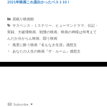
2021年映画これ面白かったベスト10！
カ
居眠り映画館
テ
タ
サスペンス・ミステリー
、
ヒューマンドラマ
、
伝記・
ゴ
グ
実録
、
大破壊映画
、
戦慄の映画
、
映画の神様は何考えて
リ
んだか分からん映画
、
闘う映画
ー
風景に酔う映画『名もなき生涯』感想文
あなたの人生の映画『ザ・ルーム』感想文
Subscribe