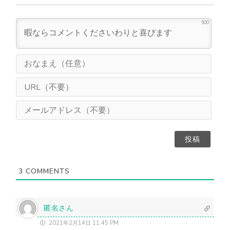
500
お
な
ま
U
え
R
（
L
メ
任
（
ー
意
不
ル
）
要
ア
）
ド
レ
ス
3
COMMENTS
（
不
要
）
匿名さん
2021年2月14日 11:45 PM