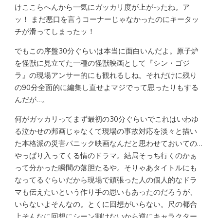
けここらへんから一気にガッカリ度が上がったね。ア
ッ！ まだ悪口を言うコーナーじゃなかったのにキータッ
チが滑ってしまったッ！
でもこの序盤30分ぐらいは本当に面白いんだよ。原子炉
を怪獣に見立てた一種の怪獣映画として『シン・ゴジ
ラ』の現場アンサー的にも観れるしね。それだけに残り
の90分全面的に編集し直せよマジでって思ったりもする
んだが…。
何がガッカリってまず最初の30分ぐらいでこれはいわゆ
る泣かせの邦画じゃなくて現場の事故対応を淡々と描い
た本格派の災害パニック映画なんだと思わせておいての…
やっぱり入ってくる情のドラマ。結局そっち行くのかぁ
って分かった瞬間の落胆たるや。そりゃあタイトルにも
なってるぐらいだから現場で頑張った人の個人的なドラ
マも伝えたいという作り手の思いもあったのだろうが、
いらないよそんなの。とくに回想がいらない。尺の都合
上そんなに回想にシーン割けないから逆にキャラクター