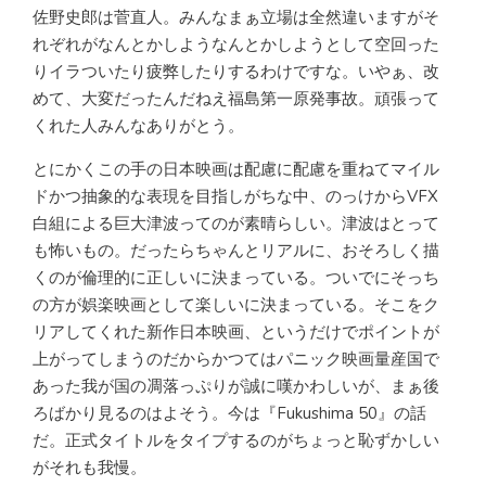
佐野史郎は菅直人。みんなまぁ立場は全然違いますがそ
れぞれがなんとかしようなんとかしようとして空回った
りイラついたり疲弊したりするわけですな。いやぁ、改
めて、大変だったんだねえ福島第一原発事故。頑張って
くれた人みんなありがとう。
とにかくこの手の日本映画は配慮に配慮を重ねてマイル
ドかつ抽象的な表現を目指しがちな中、のっけからVFX
白組による巨大津波ってのが素晴らしい。津波はとって
も怖いもの。だったらちゃんとリアルに、おそろしく描
くのが倫理的に正しいに決まっている。ついでにそっち
の方が娯楽映画として楽しいに決まっている。そこをク
リアしてくれた新作日本映画、というだけでポイントが
上がってしまうのだからかつてはパニック映画量産国で
あった我が国の凋落っぷりが誠に嘆かわしいが、まぁ後
ろばかり見るのはよそう。今は『Fukushima 50』の話
だ。正式タイトルをタイプするのがちょっと恥ずかしい
がそれも我慢。