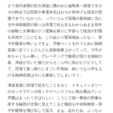
さて前代未聞の巨大津波に襲われた福島第一原発ですが
その時点では官邸や東電本店はおろか所内でも状況が把
握できていなかった。っていうんで現場の最前線に当た
る中央制御室の面々は停電で右も左もわからぬまま長年
の経験と火事場のクソ度胸を頼りに手探りで状況の打開
を目指すことになる。このあたり緊張感あったな～。原
子炉建屋が怖いんですよ。手動ベントを行うために格納
容器に近づくとどんどん放射線量上がってって。で中が
めちゃくちゃ暑い。グレーチングで靴底が溶ける地獄の
釜。津波が引いた後だからそこら中に魚がピクピクして
て、停電で真っ暗だしすごい不気味。鈍いうなり声を上
げる格納容器は今にも爆発してしまいそう。
津波直後に現場で起きたことをセミ・ドキュメンタリー
のタッチでテンポ良くサスペンスフルに積み重ねていく
序盤はまったくすばらしい。こうして福一事故の想像を
絶する輪郭が次第に見えてくると物語も中央制御室～原
子炉建屋を飛び出して拡大、まぁ、あれだね、ぶっちゃ