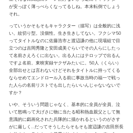
が安っぽく薄っぺらくなってるしね。本末転倒でしょう
それ。
っていうかそもそもキャラクター（描写）は全般的に浅
い。紋切り型。没個性。生き生きしてない。フクシマ50
ってタイトルなのに佐藤浩市と渡辺謙の他に現場組で目
立つのは吉岡秀隆と安田成美ぐらいでその人らにしたっ
て名前さえろくに出ない。出る人にはテロップで出るん
ですよ名前。東映実録ヤクザみたいに。50人（くらい）
全部出せとは言わないけどそれをタイトルに持ってくる
ならせめてエンドロール入る前に事故当時の福一で戦っ
た人らの名前リストでも出したらいいんじゃないないで
すか？
いや、そういう問題じゃなく、基本的に全員が全員、泣
いて怒鳴って大げさに物に当たる昭和熱血親父として無
意識的に戯画化された兵隊的に描かれるというのがさす
がに厳しく…だってそうしたらそもそも渡辺謙の吉田所長