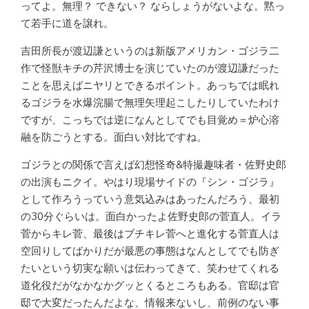
ってよ。無理？ できない？ ならしょうがないよな。黙っ
て若手に道を譲れ。
吉田所長が渡辺謙というのは新版アメリカン・ゴジラ二
作で怪獣キチの芹沢博士を演じていたのが渡辺謙だった
ことを思えばニヤリとできるポイント。あっちでは眠れ
るゴジラを水爆浣腸で無理矢理起こしたりしていたわけ
ですが、こっちでは逆になんとしてでも目覚め＝炉心溶
融を防ごうとする。面白い対比ですね。
ゴジラとの関係で言えば幻想怪奇&特撮趣味者・佐野史郎
の出演もニクイ。やはり現場サイドの『シン・ゴジラ』
として作ろうっていう意気込みはあったんだろう、最初
の30分ぐらいは。面白かったよ佐野史郎の菅直人。イラ
菅からキレ菅、最後はブチキレ菅へと進化する菅直人は
空回りしてばかりだが最悪の事態はなんとしてでも防ぎ
たいという切実な願いは伝わってきて、笑わせてくれる
道化役だがなかなかグッとくるところもある。官邸は官
邸で大変だったんだよな、情報来ないし、前例のない事