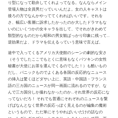
り型になって勘弁してくれよってなる。なんならメイン
登場人物は全員男だっていいんだよ。女の人キャストは
後ろの方でなんかやっててくれればいいです。それを
さ、幅広い客層に訴求したかったのか大したドラマもな
いのにいくつかの女キャラを出して、でそれがきわめて
類型的なものだから昭和の男女観ばっかり印象に残って…
逆効果だよ、ドラマを伝えるっていう意味で言えば。
途中で入ってくるアメリカ大使館のシーンの劇的な安さ
（そうでしたここでもとくに意味もなくパツキンの女性
秘書が大使にお茶を運んでくるのでした！）も酷いもの
だし、パニックものでよくある各国の反応的なニュース
の挿入は驚くほどダサい上に、英語・中国語・フランス
語の三カ国のニュースが同一画面に流れるのですが、な
んで三カ国分しか撮れなかったのか…それ世界の反応にな
ってないだろ！ それでも普通にそれぞれのニュースを繋
げばなんとなく世界の反応っぽく見えるのが編集の魔術
というもので、ただ単にそうやればいいだけの話なの