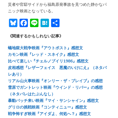
災者や官邸サイドから福島原発事故を見つめた静かなパ
ニック映画となっている。
Bl
F
Li
H
共
u
ac
n
at
有
《関連するかもしれない記事》
e
e
e
e
sk
b
n
蟻地獄大戦争映画『アウトポスト』感想文
y
o
a
カモン映画『レッド・スネイク』感想文
比べて楽しい『チェルノブイリ1986』感想文
ok
皮相感想『レザーフェイス 悪魔のいけにえ』（ネタバ
レあり）
リアル山火事映画『オンリー・ザ・ブレイブ』の感想
雪原でガントレット映画『ウインド・リバー』の感想
（ネタバレはたぶんなし）
暴動バッチ来い映画『マイ・サンシャイン』感想文
グリロの挑戦映画『コンティニュー』感想文
戦争怖すぎ映画『アイダよ、何処へ？』感想文