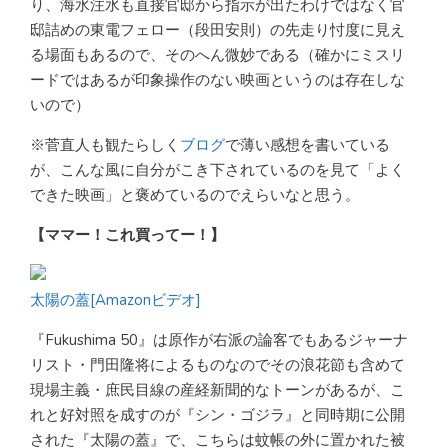
り、海水注水も直接官邸から指示が出たわけではなく官
邸詰めの東電フェロー（段田安則）の先走り忖度に見え
る場面もあるので、そのへん微妙である（確かにミスリ
ードではあるが印象操作のない映画というのは存在しな
いので）
※菅直人も観たらしく
ブログ
で薄い感想を書いている
が、こんな風に自分がこき下されているのを見て「よく
できた映画」と褒めているのでえらいなと思う。
【ママー！これ買ってー！】
太陽の蓋[Amazonビデオ]
『Fukushima 50』は原作が右派の論客でもあるジャーナ
リスト・門田隆将によるものなのでその浪花節も含めて
現場主義・庶民目線の産経新聞的なトーンがあるが、こ
れと好対照を成すのが『シン・ゴジラ』と同時期に公開
された『太陽の蓋』で、こちらは蚊帳の外に置かれた被