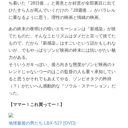
ち着いた『28日後…』と善意とか好意が全部裏目に出て
ひたすら人が死んでいくだけの『28週後…』がパラレル
に重なるように思う。理性の映画と情緒の映画。
あの終末の夜明けの暗いエモーションは『新感染』が捨
てたものだ。そんなニヒリズムはダメだと言って捨てた
もので、だから『新感染』はすごいという話かもしれな
いが、でもやっぱりゾンビ映画の終末には抗いがたい魅
力がある。
そういうガキっぽい、後ろ向きな態度がゾンビ映画のト
レンドじゃないつーのはこの監督の人も重々承知してい
ると思うがそれでもあえてやる、ゾンビオタクの矜持
（？）がたいへん感動的な『ソウル・ステーション』だ
った。
【ママー！これ買ってー！】
地球最後の男たち LBX-527 [DVD]