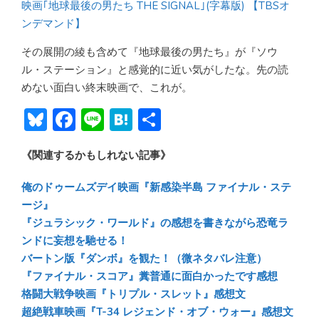
映画｢地球最後の男たち THE SIGNAL｣(字幕版) 【TBSオ
ンデマンド】
その展開の綾も含めて『地球最後の男たち』が『ソウ
ル・ステーション』と感覚的に近い気がしたな。先の読
めない面白い終末映画で、これが。
Bl
F
Li
H
共
u
ac
n
at
有
《関連するかもしれない記事》
e
e
e
e
sk
b
n
俺のドゥームズデイ映画『新感染半島 ファイナル・ステ
y
o
a
ージ』
『ジュラシック・ワールド』の感想を書きながら恐竜ラ
ok
ンドに妄想を馳せる！
バートン版『ダンボ』を観た！（微ネタバレ注意）
『ファイナル・スコア』糞普通に面白かったです感想
格闘大戦争映画『トリプル・スレット』感想文
超絶戦車映画『T-34 レジェンド・オブ・ウォー』感想文