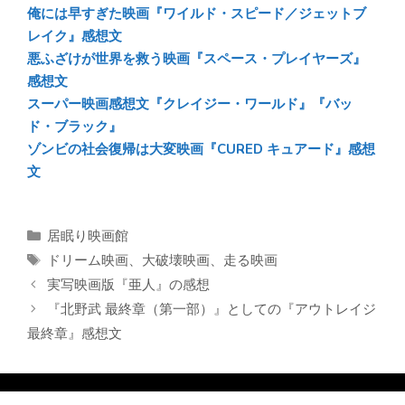
俺には早すぎた映画『ワイルド・スピード／ジェットブ
レイク』感想文
悪ふざけが世界を救う映画『スペース・プレイヤーズ』
感想文
スーパー映画感想文『クレイジー・ワールド』『バッ
ド・ブラック』
ゾンビの社会復帰は大変映画『CURED キュアード』感想
文
カ
居眠り映画館
テ
タ
ドリーム映画
、
大破壊映画
、
走る映画
ゴ
グ
実写映画版『亜人』の感想
リ
『北野武 最終章（第一部）』としての『アウトレイジ
ー
最終章』感想文