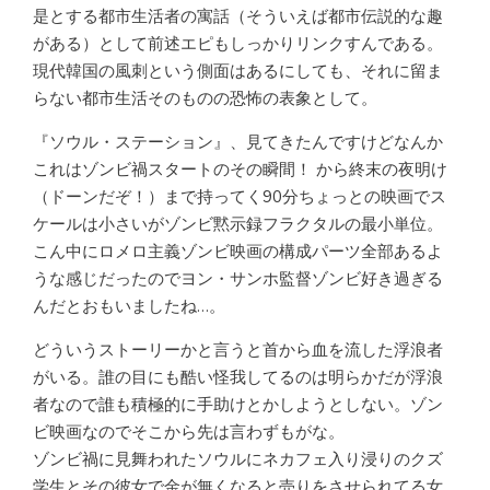
是とする都市生活者の寓話（そういえば都市伝説的な趣
がある）として前述エピもしっかりリンクすんである。
現代韓国の風刺という側面はあるにしても、それに留ま
らない都市生活そのものの恐怖の表象として。
『ソウル・ステーション』、見てきたんですけどなんか
これはゾンビ禍スタートのその瞬間！ から終末の夜明け
（ドーンだぞ！）まで持ってく90分ちょっとの映画でス
ケールは小さいがゾンビ黙示録フラクタルの最小単位。
こん中にロメロ主義ゾンビ映画の構成パーツ全部あるよ
うな感じだったのでヨン・サンホ監督ゾンビ好き過ぎる
んだとおもいましたね…。
どういうストーリーかと言うと首から血を流した浮浪者
がいる。誰の目にも酷い怪我してるのは明らかだが浮浪
者なので誰も積極的に手助けとかしようとしない。ゾン
ビ映画なのでそこから先は言わずもがな。
ゾンビ禍に見舞われたソウルにネカフェ入り浸りのクズ
学生とその彼女で金が無くなると売りをさせられてる女