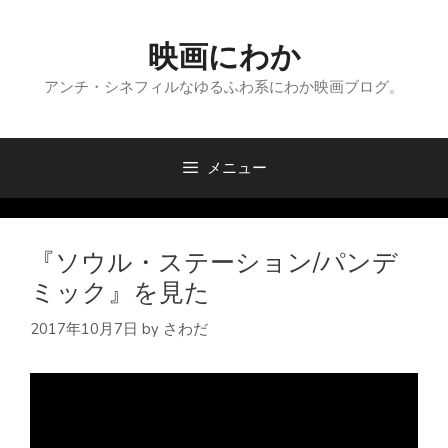
コ
ン
映画にわか
テ
ン
アンチ・シネフィルなゆるふわ系にわか映画ブログ。
ツ
へ
ス
メニュー
キ
ッ
プ
『ソウル・ステーション/パンデ
ミック』を見た
2017年10月7日
by
さわだ