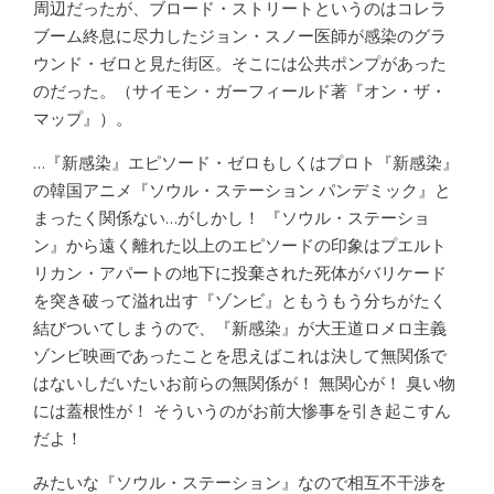
周辺だったが、ブロード・ストリートというのはコレラ
ブーム終息に尽力したジョン・スノー医師が感染のグラ
ウンド・ゼロと見た街区。そこには公共ポンプがあった
のだった。（サイモン・ガーフィールド著『オン・ザ・
マップ』）。
…『新感染』エピソード・ゼロもしくはプロト『新感染』
の韓国アニメ『ソウル・ステーション パンデミック』と
まったく関係ない…がしかし！ 『ソウル・ステーショ
ン』から遠く離れた以上のエピソードの印象はプエルト
リカン・アパートの地下に投棄された死体がバリケード
を突き破って溢れ出す『ゾンビ』ともうもう分ちがたく
結びついてしまうので、『新感染』が大王道ロメロ主義
ゾンビ映画であったことを思えばこれは決して無関係で
はないしだいたいお前らの無関係が！ 無関心が！ 臭い物
には蓋根性が！ そういうのがお前大惨事を引き起こすん
だよ！
みたいな『ソウル・ステーション』なので相互不干渉を