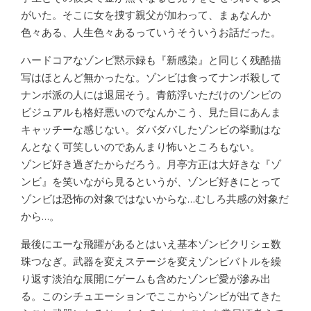
がいた。そこに女を捜す親父が加わって、まぁなんか
色々ある、人生色々あるっていうそういうお話だった。
ハードコアなゾンビ黙示録も『新感染』と同じく残酷描
写はほとんど無かったな。ゾンビは食ってナンボ殺して
ナンボ派の人には退屈そう。青筋浮いただけのゾンビの
ビジュアルも格好悪いのでなんかこう、見た目にあんま
キャッチーな感じない。ダバダバしたゾンビの挙動はな
んとなく可笑しいのであんまり怖いところもない。
ゾンビ好き過ぎたからだろう。月亭方正は大好きな『ゾ
ンビ』を笑いながら見るというが、ゾンビ好きにとって
ゾンビは恐怖の対象ではないからな…むしろ共感の対象だ
から…。
最後にエーな飛躍があるとはいえ基本ゾンビクリシェ数
珠つなぎ。武器を変えステージを変えゾンビバトルを繰
り返す淡泊な展開にゲームも含めたゾンビ愛が滲み出
る。このシチュエーションでここからゾンビが出てきた