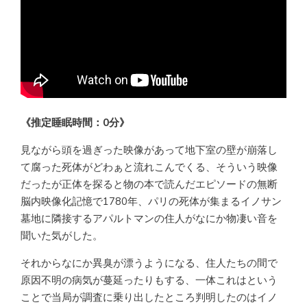
《推定睡眠時間：0分》
見ながら頭を過ぎった映像があって地下室の壁が崩落し
て腐った死体がどわぁと流れこんでくる、そういう映像
だったが正体を探ると物の本で読んだエピソードの無断
脳内映像化記憶で1780年、パリの死体が集まるイノサン
墓地に隣接するアパルトマンの住人がなにか物凄い音を
聞いた気がした。
それからなにか異臭が漂うようになる、住人たちの間で
原因不明の病気が蔓延ったりもする、一体これはという
ことで当局が調査に乗り出したところ判明したのはイノ