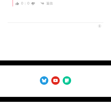
0
0
返信
bluesky
youtube
sticky-
note