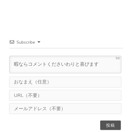
Subscribe
500
お
な
ま
U
え
R
（
L
メ
任
（
ー
意
不
ル
）
要
ア
）
ド