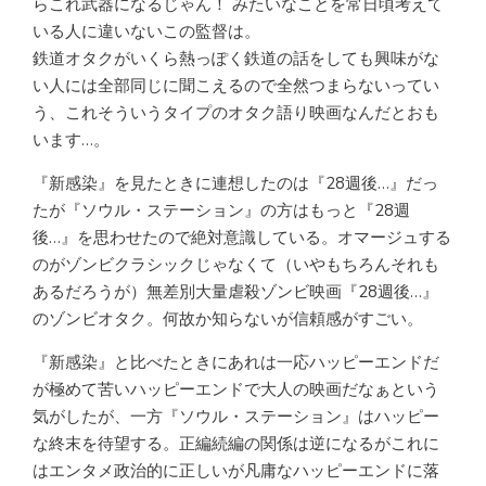
らこれ武器になるじゃん！ みたいなことを常日頃考えて
いる人に違いないこの監督は。
鉄道オタクがいくら熱っぽく鉄道の話をしても興味がな
い人には全部同じに聞こえるので全然つまらないってい
う、これそういうタイプのオタク語り映画なんだとおも
います…。
『新感染』を見たときに連想したのは『28週後…』だっ
たが『ソウル・ステーション』の方はもっと『28週
後…』を思わせたので絶対意識している。オマージュする
のがゾンビクラシックじゃなくて（いやもちろんそれも
あるだろうが）無差別大量虐殺ゾンビ映画『28週後…』
のゾンビオタク。何故か知らないが信頼感がすごい。
『新感染』と比べたときにあれは一応ハッピーエンドだ
が極めて苦いハッピーエンドで大人の映画だなぁという
気がしたが、一方『ソウル・ステーション』はハッピー
な終末を待望する。正編続編の関係は逆になるがこれに
はエンタメ政治的に正しいが凡庸なハッピーエンドに落