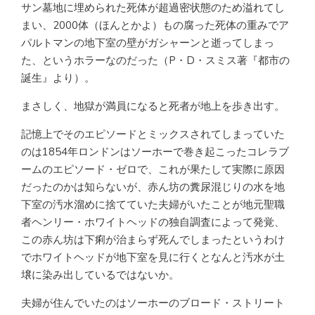
サン墓地に埋められた死体が超過密状態のため溢れてし
まい、2000体（ほんとかよ）もの腐った死体の重みでア
パルトマンの地下室の壁がガシャーンと逝ってしまっ
た、というホラーなのだった（P・D・スミス著『都市の
誕生』より）。
まさしく、地獄が満員になると死者が地上を歩き出す。
記憶上でそのエピソードとミックスされてしまっていた
のは1854年ロンドンはソーホーで巻き起こったコレラブ
ームのエピソード・ゼロで、これが果たして実際に原因
だったのかは知らないが、赤ん坊の糞尿混じりの水を地
下室の汚水溜めに捨てていた夫婦がいたことが地元聖職
者ヘンリー・ホワイトヘッドの独自調査によって発覚、
この赤ん坊は下痢が治まらず死んでしまったというわけ
でホワイトヘッドが地下室を見に行くとなんと汚水が土
壌に染み出しているではないか。
夫婦が住んでいたのはソーホーのブロード・ストリート